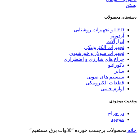
بستن
دسته‌های محصولات
LED و تجهیزات روشنایی
آردوینو
ابزارآلات
تجهیزات الکترونیکی
تجهیزات سولار و خورشیدی
چراغ های شارژی و اضطراری
دکوراتیو
سایر
سیستم های صوتی
قطعات الکترونیکی
لوازم جانبی
وضعیت موجودی
در حراج
موجود
خانه
محصولات برچسب خورده “30وات برق مستقیم”