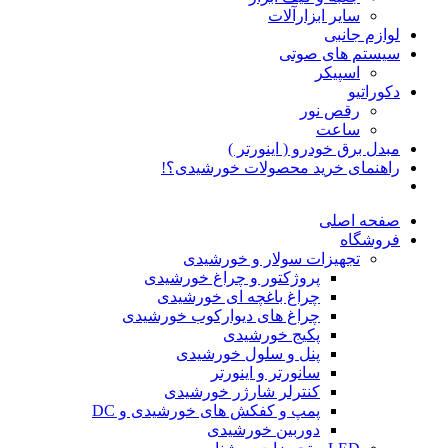
سایر ابزارآلات
لوازم جانبی
سیستم های صوتی
اسپیکر
دکوراتیو
رقص نور
ساعت
مبدل برق خودرو ( اینورتر )
راهنمای خرید محصولات خورشیدی؟!
صفحه اصلی
فروشگاه
تجهیزات سولار و خورشیدی
پروژکتور و چراغ خورشیدی
چراغ باغچه ای خورشیدی
چراغ های دیوارکوب خورشیدی
پکیج خورشیدی
پنل و سلول خورشیدی
سانورتر و اینورتر
کنترلر شارژر خورشیدی
پمپ و کفکش های خورشیدی و DC
دوربین خورشیدی