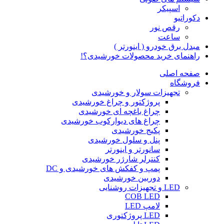
اسپیکر
دکوراتیو
رقص نور
ساعت
مبدل برق خودرو ( اینورتر )
راهنمای خرید محصولات خورشیدی؟!
صفحه اصلی
فروشگاه
تجهیزات سولار و خورشیدی
پروژکتور و چراغ خورشیدی
چراغ باغچه ای خورشیدی
چراغ های دیوارکوب خورشیدی
پکیج خورشیدی
پنل و سلول خورشیدی
سانورتر و اینورتر
کنترلر شارژر خورشیدی
پمپ و کفکش های خورشیدی و DC
دوربین خورشیدی
LED و تجهیزات روشنایی
COB LED
لامپ LED
LED پروژکتوری