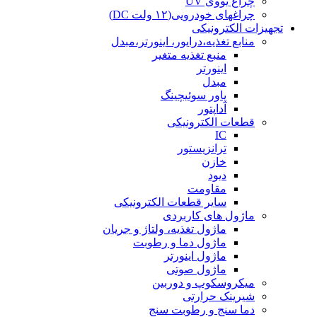
چراغ یووی UV
چراغهای خودرویی(۱۲ ولت DC)
تجهیزات الکترونیکی
منابع تغذیه،درایور، اینورتر،مبدل
منبع تغذیه متغیر
اینورتر
مبدل
پاور سوئیچینگ
آداپتور
قطعات الکترونیکی
IC
ترانزیستور
خازن
دیود
مقاومت
سایر قطعات الکترونیکی
ماژول های کاربردی
ماژول تغذیه، ولتاژ و جریان
ماژول دما و رطوبت
ماژول اینورتر
ماژول صوتی
میکروسکوپ و دوربین
شیرینک حرارتی
دما سنج و رطوبت سنج