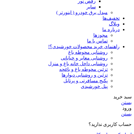
رقص نور
سایر
مبدل برق خودرو ( اینورتر )
تخفیف‌ها
وبلاگ
درباره ما
مجوزها
تماس با ما
راهنمای خرید محصولات خورشیدی؟!
روشنایی محوطه باغ
روشنایی معابر و خیابانی
روشنایی داخل خانه باغ و منزل
تزئین محوطه باغ و باغچه
تزئین و روشنایی دیوارها
پکیج مسافرتی و پرتابل
پنل خورشیدی
سبد خرید
بستن
ورود
بستن
حساب کاربری ندارید؟