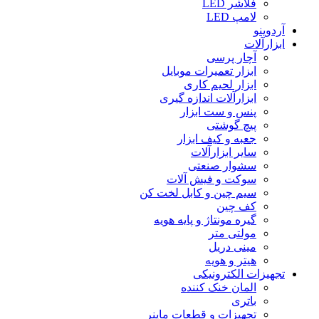
فلاشر LED
لامپ LED
آردوینو
ابزارآلات
آچار پرسی
ابزار تعمیرات موبایل
ابزار لحیم کاری
ابزارآلات اندازه گیری
پنس و ست ابزار
پیچ گوشتی
جعبه و کیف ابزار
سایر ابزارآلات
سشوار صنعتی
سوکت و فیش آلات
سیم چین و کابل لخت کن
کف چین
گیره مونتاژ و پایه هویه
مولتی متر
مینی دریل
هیتر و هویه
تجهیزات الکترونیکی
المان خنک کننده
باتری
تجهیزات و قطعات ماینر