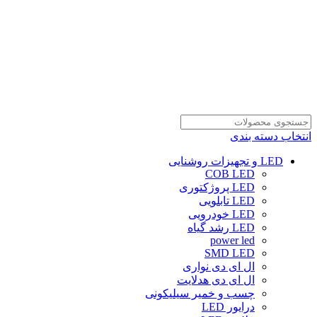
انتخاب دسته بندی
LED و تجهیزات روشنایی
COB LED
LED پروژکتوری
LED تابلویی
LED خودرویی
LED رشد گیاه
power led
SMD LED
ال ای دی نواری
ال ای دی هدلایت
چسب و خمیر سیلیکونی
درایور LED