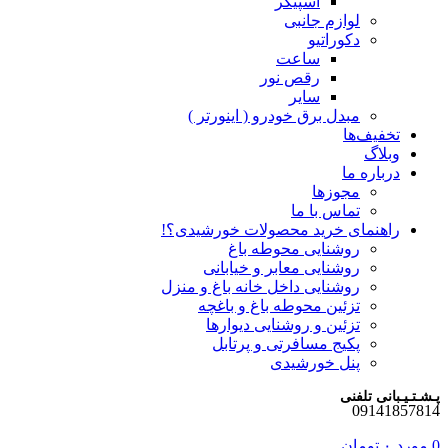
اسپیکر
لوازم جانبی
دکوراتیو
ساعت
رقص نور
سایر
مبدل برق خودرو ( اینورتر )
تخفیف‌ها
وبلاگ
درباره ما
مجوزها
تماس با ما
راهنمای خرید محصولات خورشیدی؟!
روشنایی محوطه باغ
روشنایی معابر و خیابانی
روشنایی داخل خانه باغ و منزل
تزئین محوطه باغ و باغچه
تزئین و روشنایی دیوارها
پکیج مسافرتی و پرتابل
پنل خورشیدی
پـشـتـیـبانی تلفنی
09141857814
0
مورد
۰
تومان