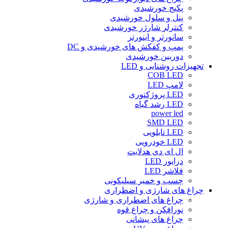
پکیج خورشیدی
پنل و سلول خورشیدی
کنترلر شارژر خورشیدی
سانورتر و اینورتر
پمپ و کفکش های خورشیدی و DC
دوربین خورشیدی
تجهیزات روشنایی و LED
COB LED
لامپ LED
LED پروژکتوری
LED رشد گیاه
power led
SMD LED
LED تابلویی
LED خودرویی
ال ای دی هدلایت
درایور LED
فلاشر LED
چسب و خمیر سیلیکونی
چراغ های شارژی و اضطراری
چراغ های اضطراری و شارژی
نورافکن و چراغ قوه
چراغ های پیشانی