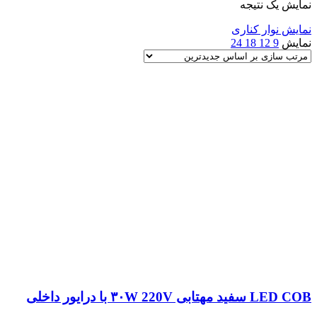
نمایش یک نتیجه
نمایش نوار کناری
نمایش
9
12
18
24
LED COB سفید مهتابی ۳۰W 220V با درایور داخلی