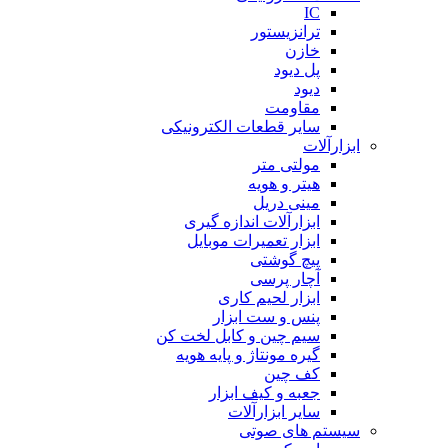
IC
ترانزیستور
خازن
پل دیود
دیود
مقاومت
سایر قطعات الکترونیکی
ابزارآلات
مولتی متر
هیتر و هویه
مینی دریل
ابزارآلات اندازه گیری
ابزار تعمیرات موبایل
پیچ گوشتی
آچار پرسی
ابزار لحیم کاری
پنس و ست ابزار
سیم چین و کابل لخت کن
گیره مونتاژ و پایه هویه
کف چین
جعبه و کیف ابزار
سایر ابزارآلات
سیستم های صوتی