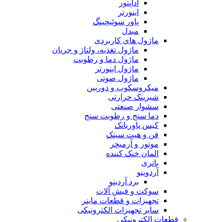
آداپتور
اینورتر
پاور سوئیچینگ
مبدل
ماژول های کاربردی
ماژول تغذیه، ولتاژ و جریان
ماژول دما و رطوبت
ماژول اینورتر
ماژول صوتی
میکروسکوپ و دوربین
شیرینک حرارتی
سشوار صنعتی
دما سنج و رطوبت سنج
کیس پاوربانک
فن و هیت سینک
موتور و آرمیچر
المان خنک کننده
باتری
آردوینو
برد آردینو
سوکت و فیش آلات
تجهیزات و قطعات ماینر
سایر تجهیزات الکترونیکی
قطعات الکترونیکی