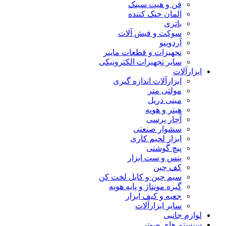
فن و هیت سینک
المان خنک کننده
باتری
سوکت و فیش آلات
آردوینو
تجهیزات و قطعات ماینر
سایر تجهیزات الکترونیکی
ابزارآلات
ابزارآلات اندازه گیری
مولتی متر
مینی دریل
هیتر و هویه
آچار پرسی
سشوار صنعتی
ابزار لحیم کاری
پیچ گوشتی
پنس و ست ابزار
کف چین
سیم چین و کابل لخت کن
گیره مونتاژ و پایه هویه
جعبه و کیف ابزار
سایر ابزارآلات
لوازم جانبی
سیستم های صوتی