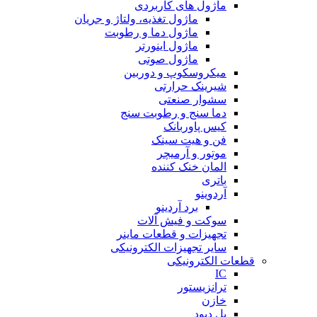
ماژول های کاربردی
ماژول تغذیه، ولتاژ و جریان
ماژول دما و رطوبت
ماژول اینورتر
ماژول صوتی
میکروسکوپ و دوربین
شیرینک حرارتی
سشوار صنعتی
دما سنج و رطوبت سنج
کیس پاوربانک
فن و هیت سینک
موتور و آرمیچر
المان خنک کننده
باتری
آردوینو
برد آردینو
سوکت و فیش آلات
تجهیزات و قطعات ماینر
سایر تجهیزات الکترونیکی
قطعات الکترونیکی
IC
ترانزیستور
خازن
پل دیود