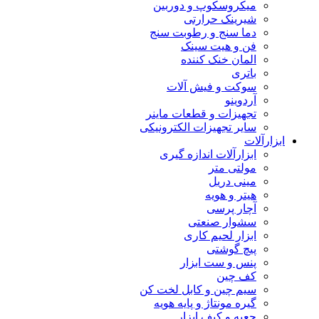
میکروسکوپ و دوربین
شیرینک حرارتی
دما سنج و رطوبت سنج
فن و هیت سینک
المان خنک کننده
باتری
سوکت و فیش آلات
آردوینو
تجهیزات و قطعات ماینر
سایر تجهیزات الکترونیکی
ابزارآلات
ابزارآلات اندازه گیری
مولتی متر
مینی دریل
هیتر و هویه
آچار پرسی
سشوار صنعتی
ابزار لحیم کاری
پیچ گوشتی
پنس و ست ابزار
کف چین
سیم چین و کابل لخت کن
گیره مونتاژ و پایه هویه
جعبه و کیف ابزار