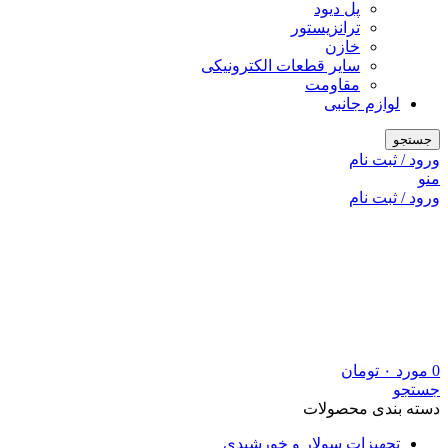
پل دیود
ترانزیستور
خازن
سایر قطعات الکترونیکی
مقاومت
لوازم جانبی
جستجو
ورود / ثبت نام
منو
ورود / ثبت نام
0
مورد
۰
تومان
جستجو
دسته بندی محصولات
تجهیزات سولار و خورشیدی