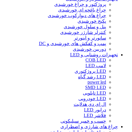
پروژکتور و چراغ خورشیدی
چراغ باغچه ای خورشیدی
چراغ های دیوارکوب خورشیدی
پکیج خورشیدی
پنل و سلول خورشیدی
کنترلر شارژر خورشیدی
سانورتر و اینورتر
پمپ و کفکش های خورشیدی و DC
دوربین خورشیدی
تجهیزات روشنایی و LED
COB LED
لامپ LED
LED پروژکتوری
LED رشد گیاه
power led
SMD LED
LED تابلویی
LED خودرویی
ال ای دی هدلایت
درایور LED
فلاشر LED
چسب و خمیر سیلیکونی
چراغ های شارژی و اضطراری