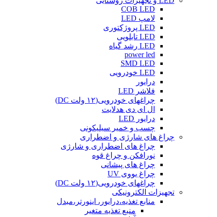
LED و تجهیزات روشنایی
COB LED
لامپ LED
LED پروژکتوری
LED تابلویی
LED رشد گیاه
power led
SMD LED
LED خودرویی
درایور
فلاشر LED
چراغهای خودرویی(۱۲ ولت DC)
ال ای دی هدلایت
درایور LED
چسب و خمیر سیلیکونی
چراغ های شارژی و اضطراری
چراغ های اضطراری و شارژی
نورافکن و چراغ قوه
چراغ های پیشانی
چراغ یووی UV
چراغهای خودرویی(۱۲ ولت DC)
تجهیزات الکترونیکی
منابع تغذیه،درایور، اینورتر،مبدل
منبع تغذیه متغیر