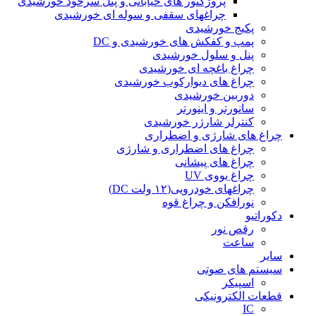
پروژکتور های خیابانی و پنل سرخود خورشیدی
چراغهای سقفی و سوله ای خورشیدی
پکیج خورشیدی
پمپ و کفکش های خورشیدی و DC
پنل و سلول خورشیدی
چراغ باغچه ای خورشیدی
چراغ های دیوارکوب خورشیدی
دوربین خورشیدی
سانورتر و اینورتر
کنترلر شارژر خورشیدی
چراغ های شارژی و اضطراری
چراغ های اضطراری و شارژی
چراغ های پیشانی
چراغ یووی UV
چراغهای خودرویی(۱۲ ولت DC)
نورافکن و چراغ قوه
دکوراتیو
رقص نور
ساعت
سایر
سیستم های صوتی
اسپیکر
قطعات الکترونیکی
IC