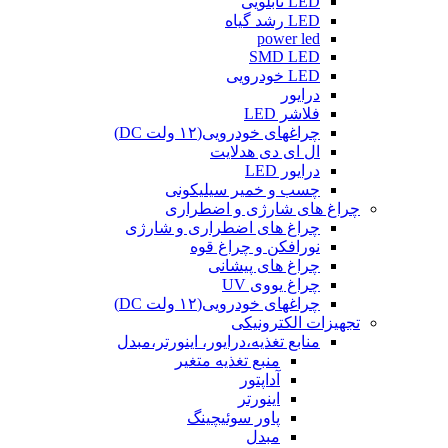
LED تابلویی
LED رشد گیاه
power led
SMD LED
LED خودرویی
درایور
فلاشر LED
چراغهای خودرویی(۱۲ ولت DC)
ال ای دی هدلایت
درایور LED
چسب و خمیر سیلیکونی
چراغ های شارژی و اضطراری
چراغ های اضطراری و شارژی
نورافکن و چراغ قوه
چراغ های پیشانی
چراغ یووی UV
چراغهای خودرویی(۱۲ ولت DC)
تجهیزات الکترونیکی
منابع تغذیه،درایور، اینورتر،مبدل
منبع تغذیه متغیر
آداپتور
اینورتر
پاور سوئیچینگ
مبدل