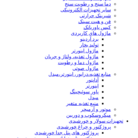
دما سنج و رطوبت سنج
سایر تجهیزات الکترونیکی
شیرینک حرارتی
فن و هیت سینک
کیس پاوربانک
ماژول های کاربردی
برد آردینو
تولید بخار
ماژول اینورتر
ماژول تغذیه، ولتاژ و جریان
ماژول دما و رطوبت
ماژول صوتی
منابع تغذیه،درایور، اینورتر،مبدل
آداپتور
اینورتر
پاور سوئیچینگ
مبدل
منبع تغذیه متغیر
موتور و آرمیچر
میکروسکوپ و دوربین
تجهیزات سولار و خورشیدی
پروژکتور و چراغ خورشیدی
پروژکتور های پنل جدا خورشیدی