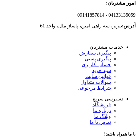
امور مشتریان:
09141857814
- 04133135059
آدرس:
تبریز، سه راهی امین، پاساژ ملل، واحد 61
خدمات مشتریان
پیگیری سفارش
پیگیری پستی
حساب کاربری
سبد خرید
قوانین سایت
سوالات متداول
شرایط مرجوعی
دسترسی سریع
فروشگاه
درباره ما
وبلاگ ما
تماس با ما
با ما همراه باشید!