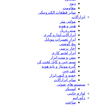
دیود
مقاومت
سایر قطعات الکترونیکی
ابزارآلات
مولتی متر
هیتر و هویه
مینی دریل
ابزارآلات اندازه گیری
ابزار تعمیرات موبایل
پیچ گوشتی
آچار پرسی
ابزار لحیم کاری
پنس و ست ابزار
سیم چین و کابل لخت کن
گیره مونتاژ و پایه هویه
کف چین
جعبه و کیف ابزار
سایر ابزارآلات
سیستم های صوتی
اسپیکر
لوازم جانبی
دکوراتیو
ساعت