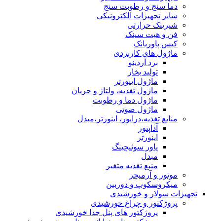
دما سنج و رطوبت سنج
سایر تجهیزات الکترونیکی
شیرینک حرارتی
فن و هیت سینک
کیس پاوربانک
ماژول های کاربردی
برد آردینو
تولید بخار
ماژول اینورتر
ماژول تغذیه، ولتاژ و جریان
ماژول دما و رطوبت
ماژول صوتی
منابع تغذیه،درایور، اینورتر،مبدل
آداپتور
اینورتر
پاور سوئیچینگ
مبدل
منبع تغذیه متغیر
موتور و آرمیچر
میکروسکوپ و دوربین
تجهیزات سولار و خورشیدی
پروژکتور و چراغ خورشیدی
پروژکتور های پنل جدا خورشیدی