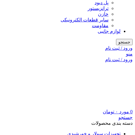
پل دیود
ترانزیستور
خازن
سایر قطعات الکترونیکی
مقاومت
لوازم جانبی
جستجو
ورود / ثبت نام
منو
ورود / ثبت نام
0
مورد
۰
تومان
جستجو
دسته بندی محصولات
تجهیزات سولار و خورشیدی