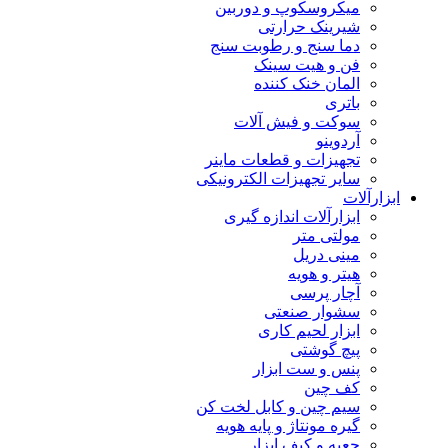
میکروسکوپ و دوربین
شیرینک حرارتی
دما سنج و رطوبت سنج
فن و هیت سینک
المان خنک کننده
باتری
سوکت و فیش آلات
آردوینو
تجهیزات و قطعات ماینر
سایر تجهیزات الکترونیکی
ابزارآلات
ابزارآلات اندازه گیری
مولتی متر
مینی دریل
هیتر و هویه
آچار پرسی
سشوار صنعتی
ابزار لحیم کاری
پیچ گوشتی
پنس و ست ابزار
کف چین
سیم چین و کابل لخت کن
گیره مونتاژ و پایه هویه
جعبه و کیف ابزار