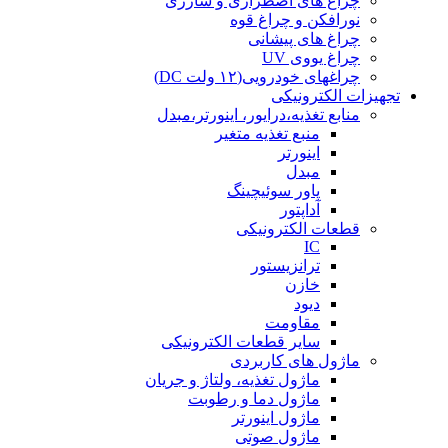
چراغ های اضطراری و شارژی
نورافکن و چراغ قوه
چراغ های پیشانی
چراغ یووی UV
چراغهای خودرویی(۱۲ ولت DC)
تجهیزات الکترونیکی
منابع تغذیه،درایور، اینورتر،مبدل
منبع تغذیه متغیر
اینورتر
مبدل
پاور سوئیچینگ
آداپتور
قطعات الکترونیکی
IC
ترانزیستور
خازن
دیود
مقاومت
سایر قطعات الکترونیکی
ماژول های کاربردی
ماژول تغذیه، ولتاژ و جریان
ماژول دما و رطوبت
ماژول اینورتر
ماژول صوتی