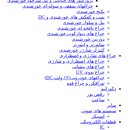
پروژکتور های خیابانی و پنل سرخود خورشیدی
چراغهای سقفی و سوله ای خورشیدی
پکیج خورشیدی
پمپ و کفکش های خورشیدی و DC
پنل و سلول خورشیدی
چراغ باغچه ای خورشیدی
چراغ های دیوارکوب خورشیدی
دوربین خورشیدی
سانورتر و اینورتر
کنترلر شارژر خورشیدی
چراغ های شارژی و اضطراری
چراغ های اضطراری و شارژی
چراغ های پیشانی
چراغ یووی UV
چراغهای خودرویی(۱۲ ولت DC)
نورافکن و چراغ قوه
دکوراتیو
رقص نور
ساعت
سایر
سیستم های صوتی
اسپیکر
قطعات الکترونیکی
IC