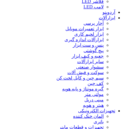
فلاشر LED
لامپ LED
آردوینو
ابزارآلات
آچار پرسی
ابزار تعمیرات موبایل
ابزار لحیم کاری
ابزارآلات اندازه گیری
پنس و ست ابزار
پیچ گوشتی
جعبه و کیف ابزار
سایر ابزارآلات
سشوار صنعتی
سوکت و فیش آلات
سیم چین و کابل لخت کن
کف چین
گیره مونتاژ و پایه هویه
مولتی متر
مینی دریل
هیتر و هویه
تجهیزات الکترونیکی
المان خنک کننده
باتری
تجهیزات و قطعات ماینر