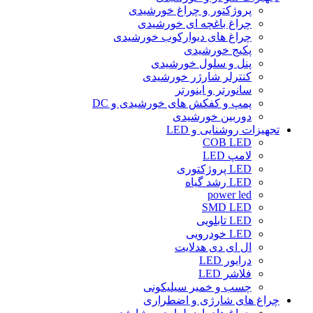
پروژکتور و چراغ خورشیدی
چراغ باغچه ای خورشیدی
چراغ های دیوارکوب خورشیدی
پکیج خورشیدی
پنل و سلول خورشیدی
کنترلر شارژر خورشیدی
سانورتر و اینورتر
پمپ و کفکش های خورشیدی و DC
دوربین خورشیدی
تجهیزات روشنایی و LED
COB LED
لامپ LED
LED پروژکتوری
LED رشد گیاه
power led
SMD LED
LED تابلویی
LED خودرویی
ال ای دی هدلایت
درایور LED
فلاشر LED
چسب و خمیر سیلیکونی
چراغ های شارژی و اضطراری