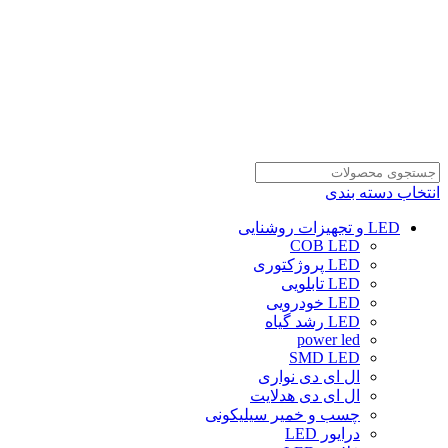
انتخاب دسته بندی
LED و تجهیزات روشنایی
COB LED
LED پروژکتوری
LED تابلویی
LED خودرویی
LED رشد گیاه
power led
SMD LED
ال ای دی نواری
ال ای دی هدلایت
چسب و خمیر سیلیکونی
درایور LED