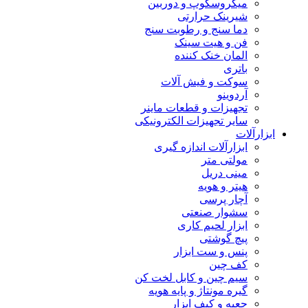
میکروسکوپ و دوربین
شیرینک حرارتی
دما سنج و رطوبت سنج
فن و هیت سینک
المان خنک کننده
باتری
سوکت و فیش آلات
آردوینو
تجهیزات و قطعات ماینر
سایر تجهیزات الکترونیکی
ابزارآلات
ابزارآلات اندازه گیری
مولتی متر
مینی دریل
هیتر و هویه
آچار پرسی
سشوار صنعتی
ابزار لحیم کاری
پیچ گوشتی
پنس و ست ابزار
کف چین
سیم چین و کابل لخت کن
گیره مونتاژ و پایه هویه
جعبه و کیف ابزار