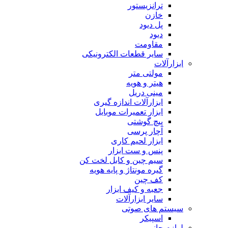
ترانزیستور
خازن
پل دیود
دیود
مقاومت
سایر قطعات الکترونیکی
ابزارآلات
مولتی متر
هیتر و هویه
مینی دریل
ابزارآلات اندازه گیری
ابزار تعمیرات موبایل
پیچ گوشتی
آچار پرسی
ابزار لحیم کاری
پنس و ست ابزار
سیم چین و کابل لخت کن
گیره مونتاژ و پایه هویه
کف چین
جعبه و کیف ابزار
سایر ابزارآلات
سیستم های صوتی
اسپیکر
لوازم جانبی