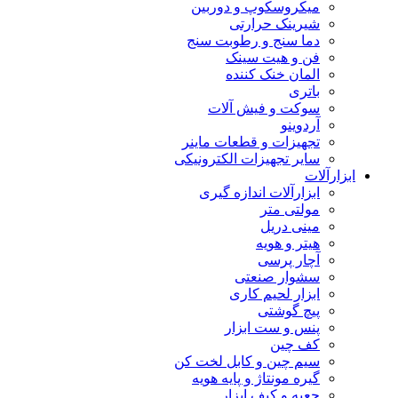
میکروسکوپ و دوربین
شیرینک حرارتی
دما سنج و رطوبت سنج
فن و هیت سینک
المان خنک کننده
باتری
سوکت و فیش آلات
آردوینو
تجهیزات و قطعات ماینر
سایر تجهیزات الکترونیکی
ابزارآلات
ابزارآلات اندازه گیری
مولتی متر
مینی دریل
هیتر و هویه
آچار پرسی
سشوار صنعتی
ابزار لحیم کاری
پیچ گوشتی
پنس و ست ابزار
کف چین
سیم چین و کابل لخت کن
گیره مونتاژ و پایه هویه
جعبه و کیف ابزار