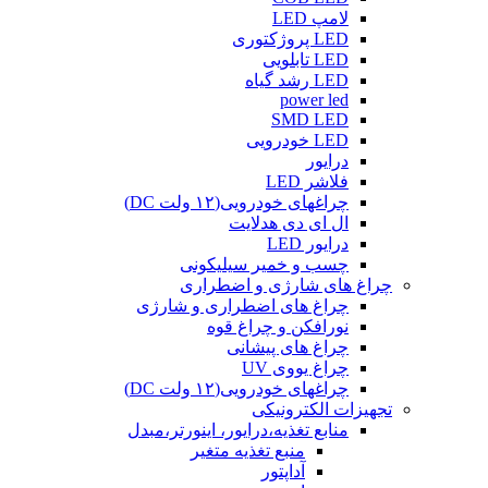
لامپ LED
LED پروژکتوری
LED تابلویی
LED رشد گیاه
power led
SMD LED
LED خودرویی
درایور
فلاشر LED
چراغهای خودرویی(۱۲ ولت DC)
ال ای دی هدلایت
درایور LED
چسب و خمیر سیلیکونی
چراغ های شارژی و اضطراری
چراغ های اضطراری و شارژی
نورافکن و چراغ قوه
چراغ های پیشانی
چراغ یووی UV
چراغهای خودرویی(۱۲ ولت DC)
تجهیزات الکترونیکی
منابع تغذیه،درایور، اینورتر،مبدل
منبع تغذیه متغیر
آداپتور