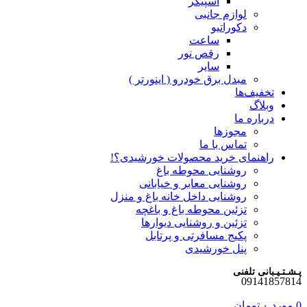
اسپیکر
لوازم جانبی
دکوراتیو
ساعت
رقص نور
سایر
مبدل برق خودرو ( اینورتر )
تخفیف‌ها
وبلاگ
درباره ما
مجوزها
تماس با ما
راهنمای خرید محصولات خورشیدی؟!
روشنایی محوطه باغ
روشنایی معابر و خیابانی
روشنایی داخل خانه باغ و منزل
تزئین محوطه باغ و باغچه
تزئین و روشنایی دیوارها
پکیج مسافرتی و پرتابل
پنل خورشیدی
پـشـتـیـبانی تلفنی
09141857814
0
مورد
۰
تومان