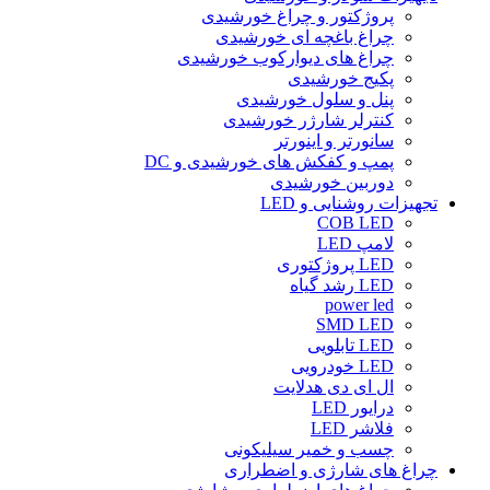
پروژکتور و چراغ خورشیدی
چراغ باغچه ای خورشیدی
چراغ های دیوارکوب خورشیدی
پکیج خورشیدی
پنل و سلول خورشیدی
کنترلر شارژر خورشیدی
سانورتر و اینورتر
پمپ و کفکش های خورشیدی و DC
دوربین خورشیدی
تجهیزات روشنایی و LED
COB LED
لامپ LED
LED پروژکتوری
LED رشد گیاه
power led
SMD LED
LED تابلویی
LED خودرویی
ال ای دی هدلایت
درایور LED
فلاشر LED
چسب و خمیر سیلیکونی
چراغ های شارژی و اضطراری