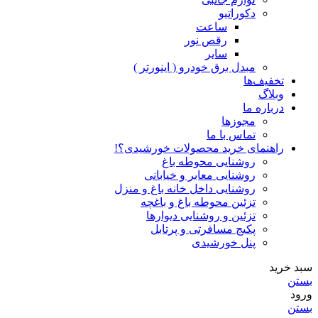
دکوراتیو
ساعت
رقص نور
سایر
مبدل برق خودرو ( اینورتر )
تخفیف‌ها
وبلاگ
درباره ما
مجوزها
تماس با ما
راهنمای خرید محصولات خورشیدی؟!
روشنایی محوطه باغ
روشنایی معابر و خیابانی
روشنایی داخل خانه باغ و منزل
تزئین محوطه باغ و باغچه
تزئین و روشنایی دیوارها
پکیج مسافرتی و پرتابل
پنل خورشیدی
سبد خرید
بستن
ورود
بستن