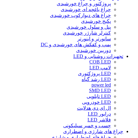
پروژکتور و چراغ خورشیدی
چراغ باغچه ای خورشیدی
چراغ های دیوارکوب خورشیدی
پکیج خورشیدی
پنل و سلول خورشیدی
کنترلر شارژر خورشیدی
سانورتر و اینورتر
پمپ و کفکش های خورشیدی و DC
دوربین خورشیدی
تجهیزات روشنایی و LED
COB LED
لامپ LED
LED پروژکتوری
LED رشد گیاه
power led
SMD LED
LED تابلویی
LED خودرویی
ال ای دی هدلایت
درایور LED
فلاشر LED
چسب و خمیر سیلیکونی
چراغ های شارژی و اضطراری
چراغ های اضطراری و شارژی