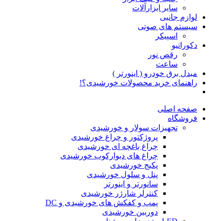
سایر ابزارآلات
لوازم جانبی
سیستم های صوتی
اسپیکر
دکوراتیو
رقص نور
ساعت
مبدل برق خودرو ( اینورتر )
راهنمای خرید محصولات خورشیدی؟!
صفحه اصلی
فروشگاه
تجهیزات سولار و خورشیدی
پروژکتور و چراغ خورشیدی
چراغ باغچه ای خورشیدی
چراغ های دیوارکوب خورشیدی
پکیج خورشیدی
پنل و سلول خورشیدی
سانورتر و اینورتر
کنترلر شارژر خورشیدی
پمپ و کفکش های خورشیدی و DC
دوربین خورشیدی