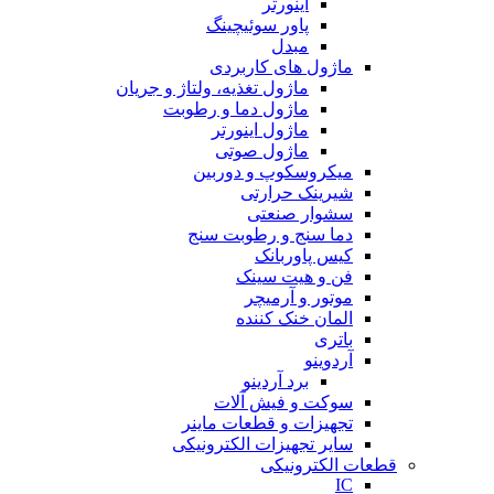
اینورتر
پاور سوئیچینگ
مبدل
ماژول های کاربردی
ماژول تغذیه، ولتاژ و جریان
ماژول دما و رطوبت
ماژول اینورتر
ماژول صوتی
میکروسکوپ و دوربین
شیرینک حرارتی
سشوار صنعتی
دما سنج و رطوبت سنج
کیس پاوربانک
فن و هیت سینک
موتور و آرمیچر
المان خنک کننده
باتری
آردوینو
برد آردینو
سوکت و فیش آلات
تجهیزات و قطعات ماینر
سایر تجهیزات الکترونیکی
قطعات الکترونیکی
IC