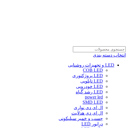
انتخاب دسته بندی
LED و تجهیزات روشنایی
COB LED
LED پروژکتوری
LED تابلویی
LED خودرویی
LED رشد گیاه
power led
SMD LED
ال ای دی نواری
ال ای دی هدلایت
چسب و خمیر سیلیکونی
درایور LED