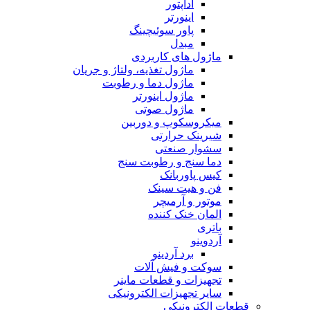
آداپتور
اینورتر
پاور سوئیچینگ
مبدل
ماژول های کاربردی
ماژول تغذیه، ولتاژ و جریان
ماژول دما و رطوبت
ماژول اینورتر
ماژول صوتی
میکروسکوپ و دوربین
شیرینک حرارتی
سشوار صنعتی
دما سنج و رطوبت سنج
کیس پاوربانک
فن و هیت سینک
موتور و آرمیچر
المان خنک کننده
باتری
آردوینو
برد آردینو
سوکت و فیش آلات
تجهیزات و قطعات ماینر
سایر تجهیزات الکترونیکی
قطعات الکترونیکی