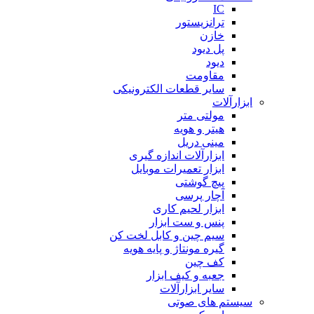
IC
ترانزیستور
خازن
پل دیود
دیود
مقاومت
سایر قطعات الکترونیکی
ابزارآلات
مولتی متر
هیتر و هویه
مینی دریل
ابزارآلات اندازه گیری
ابزار تعمیرات موبایل
پیچ گوشتی
آچار پرسی
ابزار لحیم کاری
پنس و ست ابزار
سیم چین و کابل لخت کن
گیره مونتاژ و پایه هویه
کف چین
جعبه و کیف ابزار
سایر ابزارآلات
سیستم های صوتی