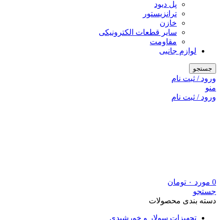
پل دیود
ترانزیستور
خازن
سایر قطعات الکترونیکی
مقاومت
لوازم جانبی
جستجو
ورود / ثبت نام
منو
ورود / ثبت نام
0
مورد
۰
تومان
جستجو
دسته بندی محصولات
تجهیزات سولار و خورشیدی