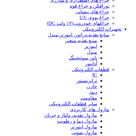
چراغ های اضطراری و شارژی
نورافکن و چراغ قوه
چراغ های پیشانی
چراغ یووی UV
چراغهای خودرویی(۱۲ ولت DC)
تجهیزات الکترونیکی
منابع تغذیه،درایور، اینورتر،مبدل
منبع تغذیه متغیر
اینورتر
مبدل
پاور سوئیچینگ
آداپتور
قطعات الکترونیکی
IC
ترانزیستور
خازن
دیود
مقاومت
سایر قطعات الکترونیکی
ماژول های کاربردی
ماژول تغذیه، ولتاژ و جریان
ماژول دما و رطوبت
ماژول اینورتر
ماژول صوتی