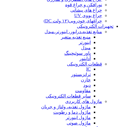
نورافکن و چراغ قوه
چراغ های پیشانی
چراغ یووی UV
چراغهای خودرویی(۱۲ ولت DC)
تجهیزات الکترونیکی
منابع تغذیه،درایور، اینورتر،مبدل
منبع تغذیه متغیر
اینورتر
مبدل
پاور سوئیچینگ
آداپتور
قطعات الکترونیکی
IC
ترانزیستور
خازن
دیود
مقاومت
سایر قطعات الکترونیکی
ماژول های کاربردی
ماژول تغذیه، ولتاژ و جریان
ماژول دما و رطوبت
ماژول اینورتر
ماژول صوتی