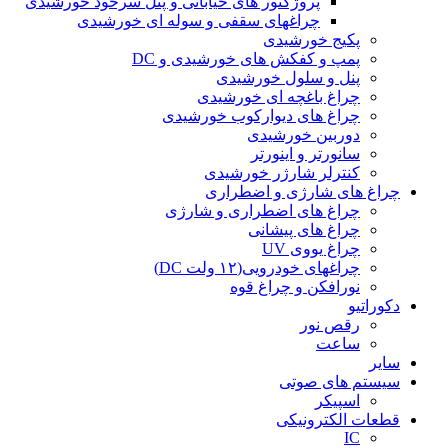
پروژکتور های خیابانی و پنل سرخود خورشیدی
چراغهای سقفی و سوله ای خورشیدی
پکیج خورشیدی
پمپ و کفکش های خورشیدی و DC
پنل و سلول خورشیدی
چراغ باغچه ای خورشیدی
چراغ های دیوارکوب خورشیدی
دوربین خورشیدی
سانورتر و اینورتر
کنترلر شارژر خورشیدی
چراغ های شارژی و اضطراری
چراغ های اضطراری و شارژی
چراغ های پیشانی
چراغ یووی UV
چراغهای خودرویی(۱۲ ولت DC)
نورافکن و چراغ قوه
دکوراتیو
رقص نور
ساعت
سایر
سیستم های صوتی
اسپیکر
قطعات الکترونیکی
IC