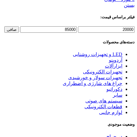
بستن
فیلتر براساس قیمت:
حداقل
حداكثر
صافی
قیمت
قيمت
دسته‌های محصولات
LED و تجهیزات روشنایی
آردوینو
ابزارآلات
تجهیزات الکترونیکی
تجهیزات سولار و خورشیدی
چراغ های شارژی و اضطراری
دکوراتیو
سایر
سیستم های صوتی
قطعات الکترونیکی
لوازم جانبی
وضعیت موجودی
در حراج