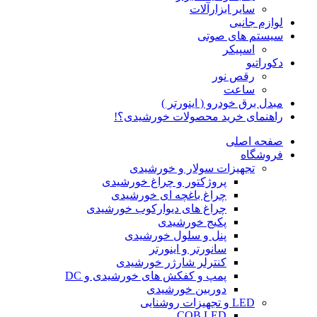
سایر ابزارآلات
لوازم جانبی
سیستم های صوتی
اسپیکر
دکوراتیو
رقص نور
ساعت
مبدل برق خودرو ( اینورتر )
راهنمای خرید محصولات خورشیدی؟!
صفحه اصلی
فروشگاه
تجهیزات سولار و خورشیدی
پروژکتور و چراغ خورشیدی
چراغ باغچه ای خورشیدی
چراغ های دیوارکوب خورشیدی
پکیج خورشیدی
پنل و سلول خورشیدی
سانورتر و اینورتر
کنترلر شارژر خورشیدی
پمپ و کفکش های خورشیدی و DC
دوربین خورشیدی
LED و تجهیزات روشنایی
COB LED