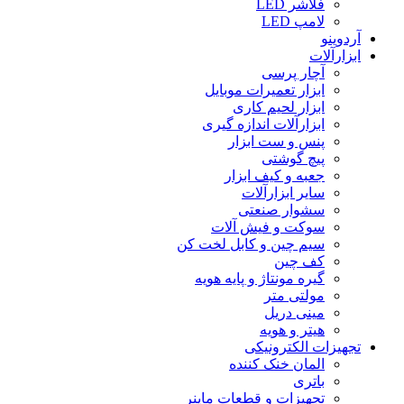
فلاشر LED
لامپ LED
آردوینو
ابزارآلات
آچار پرسی
ابزار تعمیرات موبایل
ابزار لحیم کاری
ابزارآلات اندازه گیری
پنس و ست ابزار
پیچ گوشتی
جعبه و کیف ابزار
سایر ابزارآلات
سشوار صنعتی
سوکت و فیش آلات
سیم چین و کابل لخت کن
کف چین
گیره مونتاژ و پایه هویه
مولتی متر
مینی دریل
هیتر و هویه
تجهیزات الکترونیکی
المان خنک کننده
باتری
تجهیزات و قطعات ماینر