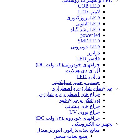
LED و تجهیزات روشنایی
COB LED
لامپ LED
LED پروژکتوری
LED تابلویی
LED رشد گیاه
power led
SMD LED
LED خودرویی
درایور
فلاشر LED
چراغهای خودرویی(۱۲ ولت DC)
ال ای دی هدلایت
درایور LED
چسب و خمیر سیلیکونی
چراغ های شارژی و اضطراری
چراغ های اضطراری و شارژی
نورافکن و چراغ قوه
چراغ های پیشانی
چراغ یووی UV
چراغهای خودرویی(۱۲ ولت DC)
تجهیزات الکترونیکی
منابع تغذیه،درایور، اینورتر،مبدل
منبع تغذیه متغیر