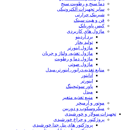
دما سنج و رطوبت سنج
سایر تجهیزات الکترونیکی
شیرینک حرارتی
فن و هیت سینک
کیس پاوربانک
ماژول های کاربردی
برد آردینو
تولید بخار
ماژول اینورتر
ماژول تغذیه، ولتاژ و جریان
ماژول دما و رطوبت
ماژول صوتی
منابع تغذیه،درایور، اینورتر،مبدل
آداپتور
اینورتر
پاور سوئیچینگ
مبدل
منبع تغذیه متغیر
موتور و آرمیچر
میکروسکوپ و دوربین
تجهیزات سولار و خورشیدی
پروژکتور و چراغ خورشیدی
پروژکتور های پنل جدا خورشیدی