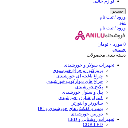
لوازم جانبی
جستجو
ورود / ثبت نام
منو
ورود / ثبت نام
0
مورد
۰
تومان
جستجو
دسته بندی محصولات
تجهیزات سولار و خورشیدی
پروژکتور و چراغ خورشیدی
چراغ باغچه ای خورشیدی
چراغ های دیوارکوب خورشیدی
پکیج خورشیدی
پنل و سلول خورشیدی
کنترلر شارژر خورشیدی
سانورتر و اینورتر
پمپ و کفکش های خورشیدی و DC
دوربین خورشیدی
تجهیزات روشنایی و LED
COB LED