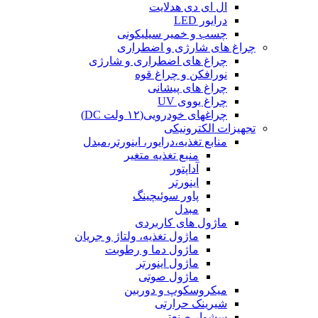
ال ای دی هدلایت
درایور LED
چسب و خمیر سیلیکونی
چراغ های شارژی و اضطراری
چراغ های اضطراری و شارژی
نورافکن و چراغ قوه
چراغ های پیشانی
چراغ یووی UV
چراغهای خودرویی(۱۲ ولت DC)
تجهیزات الکترونیکی
منابع تغذیه،درایور، اینورتر،مبدل
منبع تغذیه متغیر
آداپتور
اینورتر
پاور سوئیچینگ
مبدل
ماژول های کاربردی
ماژول تغذیه، ولتاژ و جریان
ماژول دما و رطوبت
ماژول اینورتر
ماژول صوتی
میکروسکوپ و دوربین
شیرینک حرارتی
سشوار صنعتی