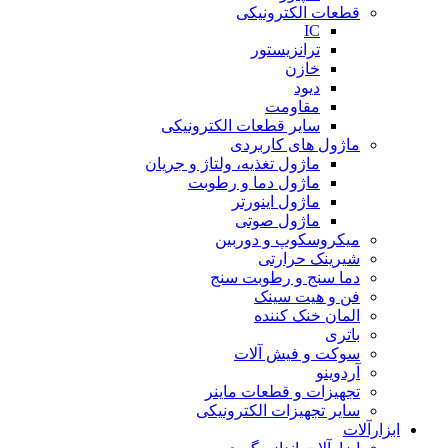
قطعات الکترونیکی
IC
ترانزیستور
خازن
دیود
مقاومت
سایر قطعات الکترونیکی
ماژول های کاربردی
ماژول تغذیه، ولتاژ و جریان
ماژول دما و رطوبت
ماژول اینورتر
ماژول صوتی
میکروسکوپ و دوربین
شیرینک حرارتی
دما سنج و رطوبت سنج
فن و هیت سینک
المان خنک کننده
باتری
سوکت و فیش آلات
آردوینو
تجهیزات و قطعات ماینر
سایر تجهیزات الکترونیکی
ابزارآلات