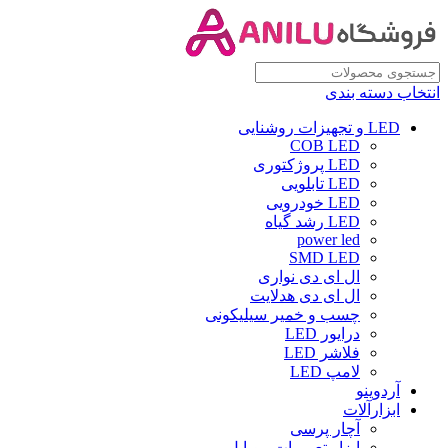
انتخاب دسته بندی
LED و تجهیزات روشنایی
COB LED
LED پروژکتوری
LED تابلویی
LED خودرویی
LED رشد گیاه
power led
SMD LED
ال ای دی نواری
ال ای دی هدلایت
چسب و خمیر سیلیکونی
درایور LED
فلاشر LED
لامپ LED
آردوینو
ابزارآلات
آچار پرسی
ابزار تعمیرات موبایل