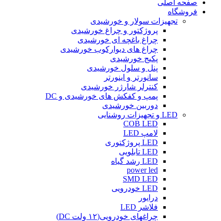
صفحه اصلی
فروشگاه
تجهیزات سولار و خورشیدی
پروژکتور و چراغ خورشیدی
چراغ باغچه ای خورشیدی
چراغ های دیوارکوب خورشیدی
پکیج خورشیدی
پنل و سلول خورشیدی
سانورتر و اینورتر
کنترلر شارژر خورشیدی
پمپ و کفکش های خورشیدی و DC
دوربین خورشیدی
LED و تجهیزات روشنایی
COB LED
لامپ LED
LED پروژکتوری
LED تابلویی
LED رشد گیاه
power led
SMD LED
LED خودرویی
درایور
فلاشر LED
چراغهای خودرویی(۱۲ ولت DC)