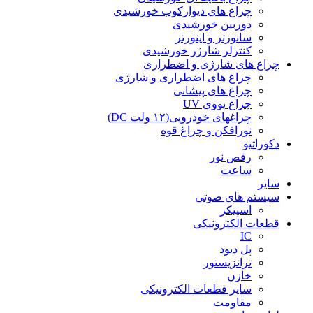
چراغ های دیوارکوب خورشیدی
دوربین خورشیدی
سانورتر و اینورتر
کنترلر شارژر خورشیدی
چراغ های شارژی و اضطراری
چراغ های اضطراری و شارژی
چراغ های پیشانی
چراغ یووی UV
چراغهای خودرویی(۱۲ ولت DC)
نورافکن و چراغ قوه
دکوراتیو
رقص نور
ساعت
سایر
سیستم های صوتی
اسپیکر
قطعات الکترونیکی
IC
پل دیود
ترانزیستور
خازن
سایر قطعات الکترونیکی
مقاومت