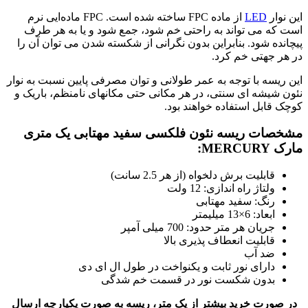
این نوار
LED
از ماده FPC ساخته شده است. FPC ماده‌ایی نرم
است که می تواند به راحتی خم شود، جمع شود و یا به هر طرف
پیچانده شود. بنابراین بدون نگرانی از شکسته شدن می توان آن را
در هر جهتی خم کرد.
این ریسه با توجه به عمر طولانی و توان مصرفی پایین نسبت به نوار
نئون شیشه ای سنتی، در هر مکانی حتی مکانهای نامنظم، باریک و
کوچک قابل استفاده خواهند بود.
مشخصات ریسه نئون فلکسی سفید مهتابی یک متری
مارک MERCURY:
قابلیت برش دلخواه (از هر 2.5 سانت)
ولتاژ راه اندازی: 12 ولت
رنگ: سفید مهتابی
ابعاد: 6×13 میلیمتر
جریان هر متر حدود: 700 میلی آمپر
قابلیت انعطاف پذیری بالا
ضد آب
دارای نور ثابت و یکنواخت در طول ال ای دی
بدون شکست نور در قسمت خم شدگی
در صورت خرید بیشتر از یک متر، ریسه به صورت یکپارچه ارسال