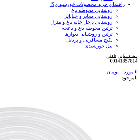
راهنمای خرید محصولات خورشیدی؟!
روشنایی محوطه باغ
روشنایی معابر و خیابانی
روشنایی داخل خانه باغ و منزل
تزئین محوطه باغ و باغچه
تزئین و روشنایی دیوارها
پکیج مسافرتی و پرتابل
پنل خورشیدی
پـشـتـیـبانی تلفنی
09141857814
0
مورد
۰
تومان
ناموجود