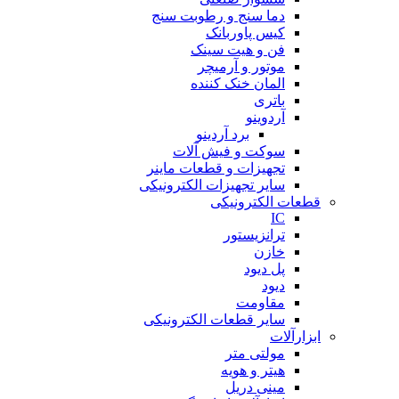
دما سنج و رطوبت سنج
کیس پاوربانک
فن و هیت سینک
موتور و آرمیچر
المان خنک کننده
باتری
آردوینو
برد آردینو
سوکت و فیش آلات
تجهیزات و قطعات ماینر
سایر تجهیزات الکترونیکی
قطعات الکترونیکی
IC
ترانزیستور
خازن
پل دیود
دیود
مقاومت
سایر قطعات الکترونیکی
ابزارآلات
مولتی متر
هیتر و هویه
مینی دریل