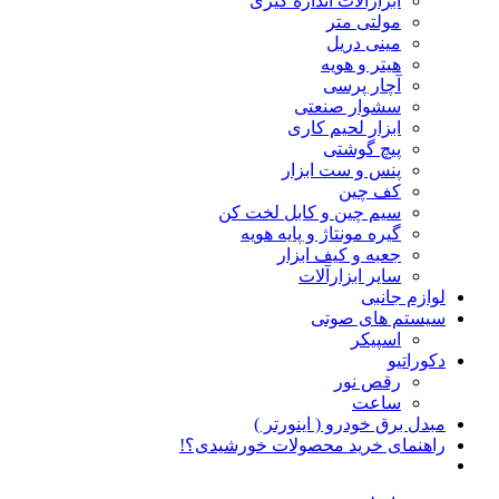
ابزارآلات اندازه گیری
مولتی متر
مینی دریل
هیتر و هویه
آچار پرسی
سشوار صنعتی
ابزار لحیم کاری
پیچ گوشتی
پنس و ست ابزار
کف چین
سیم چین و کابل لخت کن
گیره مونتاژ و پایه هویه
جعبه و کیف ابزار
سایر ابزارآلات
لوازم جانبی
سیستم های صوتی
اسپیکر
دکوراتیو
رقص نور
ساعت
مبدل برق خودرو ( اینورتر )
راهنمای خرید محصولات خورشیدی؟!