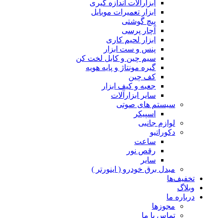
ابزارآلات اندازه گیری
ابزار تعمیرات موبایل
پیچ گوشتی
آچار پرسی
ابزار لحیم کاری
پنس و ست ابزار
سیم چین و کابل لخت کن
گیره مونتاژ و پایه هویه
کف چین
جعبه و کیف ابزار
سایر ابزارآلات
سیستم های صوتی
اسپیکر
لوازم جانبی
دکوراتیو
ساعت
رقص نور
سایر
مبدل برق خودرو ( اینورتر )
تخفیف‌ها
وبلاگ
درباره ما
مجوزها
تماس با ما