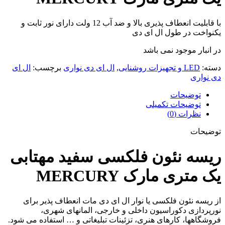
با قابلیت انعطاف پذیری بالا و ضد آب 12 ولت دارای نور ثابت و
یکنواخت در طول ال ای دی
در انبار موجود نمی باشد
دسته:
LED و تجهیزات روشنایی
,
ال ای دی نواری
برچسب:
ال ای
دی نواری
توضیحات
توضیحات تکمیلی
نظرات (0)
توضیحات
ریسه نئون فلکسی سفید مهتابی
یک متری مارک MERCURY
از ریسه نئون فلکسی یا نوار ال ای دی مات انعطاف پذیر برای
نورپردازی دکوراسیون داخلی و خارجی، المانهای شهری،
فروشگاهها، کارهای هنری، تزئینات تبلیغاتی و … استفاده می شود.