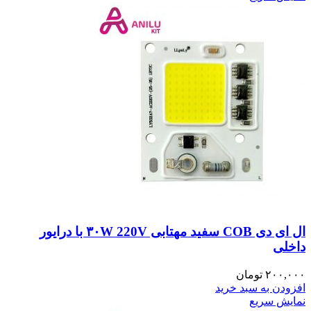
ال ای دی COB سفید مهتابی ۳۰W 220V با درایور
داخلی
۲۰۰,۰۰۰
تومان
افزودن به سبد خرید
نمایش سریع