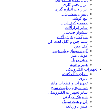
ابزار لحیم کاری
ابزارآلات اندازه گیری
پنس و ست ابزار
پیچ گوشتی
جعبه و کیف ابزار
سایر ابزارآلات
سشوار صنعتی
سوکت و فیش آلات
سیم چین و کابل لخت کن
کف چین
گیره مونتاژ و پایه هویه
مولتی متر
مینی دریل
هیتر و هویه
تجهیزات الکترونیکی
المان خنک کننده
باتری
تجهیزات و قطعات ماینر
دما سنج و رطوبت سنج
سایر تجهیزات الکترونیکی
شیرینک حرارتی
فن و هیت سینک
کیس پاوربانک