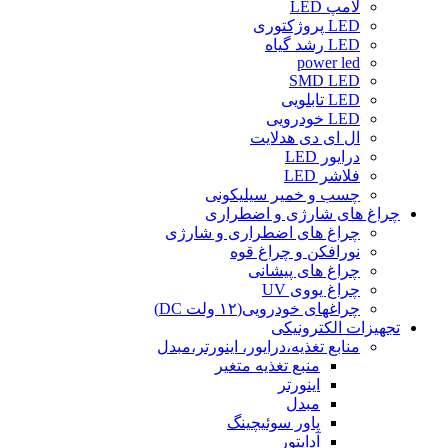
لامپ LED
LED پروژکتوری
LED رشد گیاه
power led
SMD LED
LED تابلویی
LED خودرویی
ال ای دی هدلایت
درایور LED
فلاشر LED
چسب و خمیر سیلیکونی
چراغ های شارژی و اضطراری
چراغ های اضطراری و شارژی
نورافکن و چراغ قوه
چراغ های پیشانی
چراغ یووی UV
چراغهای خودرویی(۱۲ ولت DC)
تجهیزات الکترونیکی
منابع تغذیه،درایور، اینورتر،مبدل
منبع تغذیه متغیر
اینورتر
مبدل
پاور سوئیچینگ
آداپتور