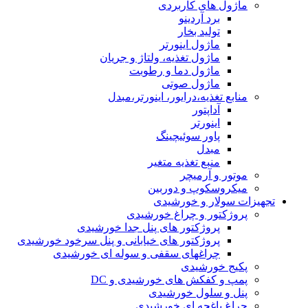
ماژول های کاربردی
برد آردینو
تولید بخار
ماژول اینورتر
ماژول تغذیه، ولتاژ و جریان
ماژول دما و رطوبت
ماژول صوتی
منابع تغذیه،درایور، اینورتر،مبدل
آداپتور
اینورتر
پاور سوئیچینگ
مبدل
منبع تغذیه متغیر
موتور و آرمیچر
میکروسکوپ و دوربین
تجهیزات سولار و خورشیدی
پروژکتور و چراغ خورشیدی
پروژکتور های پنل جدا خورشیدی
پروژکتور های خیابانی و پنل سرخود خورشیدی
چراغهای سقفی و سوله ای خورشیدی
پکیج خورشیدی
پمپ و کفکش های خورشیدی و DC
پنل و سلول خورشیدی
چراغ باغچه ای خورشیدی