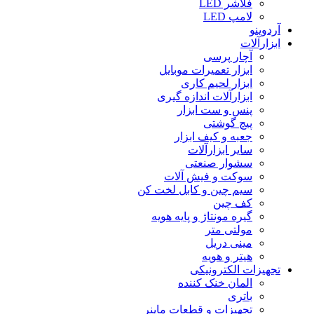
فلاشر LED
لامپ LED
آردوینو
ابزارآلات
آچار پرسی
ابزار تعمیرات موبایل
ابزار لحیم کاری
ابزارآلات اندازه گیری
پنس و ست ابزار
پیچ گوشتی
جعبه و کیف ابزار
سایر ابزارآلات
سشوار صنعتی
سوکت و فیش آلات
سیم چین و کابل لخت کن
کف چین
گیره مونتاژ و پایه هویه
مولتی متر
مینی دریل
هیتر و هویه
تجهیزات الکترونیکی
المان خنک کننده
باتری
تجهیزات و قطعات ماینر