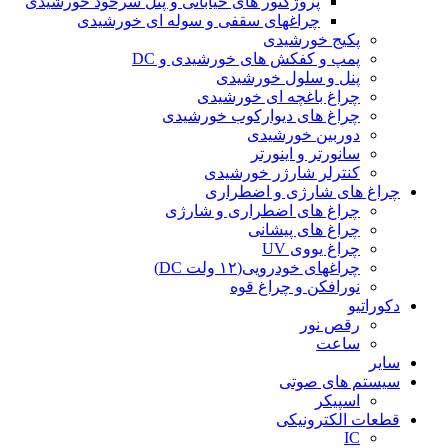
پروژکتور های خیابانی و پنل سرخود خورشیدی
چراغهای سقفی و سوله ای خورشیدی
پکیج خورشیدی
پمپ و کفکش های خورشیدی و DC
پنل و سلول خورشیدی
چراغ باغچه ای خورشیدی
چراغ های دیوارکوب خورشیدی
دوربین خورشیدی
سانورتر و اینورتر
کنترلر شارژر خورشیدی
چراغ های شارژی و اضطراری
چراغ های اضطراری و شارژی
چراغ های پیشانی
چراغ یووی UV
چراغهای خودرویی(۱۲ ولت DC)
نورافکن و چراغ قوه
دکوراتیو
رقص نور
ساعت
سایر
سیستم های صوتی
اسپیکر
قطعات الکترونیکی
IC