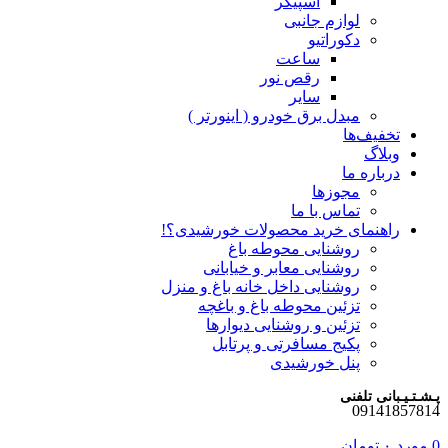
اسپیکر
لوازم جانبی
دکوراتیو
ساعت
رقص نور
سایر
مبدل برق خودرو ( اینورتر )
تخفیف‌ها
وبلاگ
درباره ما
مجوزها
تماس با ما
راهنمای خرید محصولات خورشیدی؟!
روشنایی محوطه باغ
روشنایی معابر و خیابانی
روشنایی داخل خانه باغ و منزل
تزئین محوطه باغ و باغچه
تزئین و روشنایی دیوارها
پکیج مسافرتی و پرتابل
پنل خورشیدی
پـشـتـیـبانی تلفنی
09141857814
0
مورد
۰
تومان