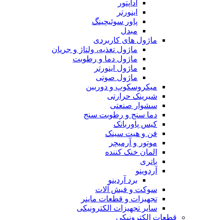
آداپتور
اینورتر
پاور سوئیچینگ
مبدل
ماژول های کاربردی
ماژول تغذیه، ولتاژ و جریان
ماژول دما و رطوبت
ماژول اینورتر
ماژول صوتی
میکروسکوپ و دوربین
شیرینک حرارتی
سشوار صنعتی
دما سنج و رطوبت سنج
کیس پاوربانک
فن و هیت سینک
موتور و آرمیچر
المان خنک کننده
باتری
آردوینو
برد آردینو
سوکت و فیش آلات
تجهیزات و قطعات ماینر
سایر تجهیزات الکترونیکی
قطعات الکترونیکی