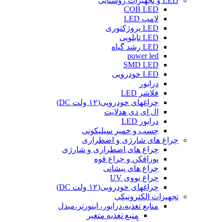
LED و تجهیزات روشنایی
COB LED
لامپ LED
LED پروژکتوری
LED تابلویی
LED رشد گیاه
power led
SMD LED
LED خودرویی
درایور
فلاشر LED
چراغهای خودرویی(۱۲ ولت DC)
ال ای دی هدلایت
درایور LED
چسب و خمیر سیلیکونی
چراغ های شارژی و اضطراری
چراغ های اضطراری و شارژی
نورافکن و چراغ قوه
چراغ های پیشانی
چراغ یووی UV
چراغهای خودرویی(۱۲ ولت DC)
تجهیزات الکترونیکی
منابع تغذیه،درایور، اینورتر،مبدل
منبع تغذیه متغیر