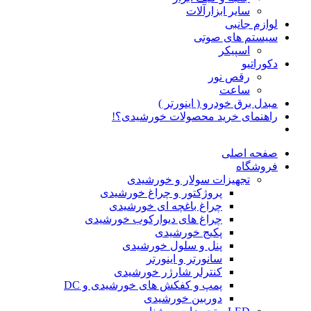
سایر ابزارآلات
لوازم جانبی
سیستم های صوتی
اسپیکر
دکوراتیو
رقص نور
ساعت
مبدل برق خودرو ( اینورتر )
راهنمای خرید محصولات خورشیدی؟!
صفحه اصلی
فروشگاه
تجهیزات سولار و خورشیدی
پروژکتور و چراغ خورشیدی
چراغ باغچه ای خورشیدی
چراغ های دیوارکوب خورشیدی
پکیج خورشیدی
پنل و سلول خورشیدی
سانورتر و اینورتر
کنترلر شارژر خورشیدی
پمپ و کفکش های خورشیدی و DC
دوربین خورشیدی