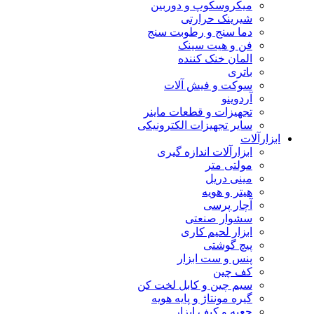
میکروسکوپ و دوربین
شیرینک حرارتی
دما سنج و رطوبت سنج
فن و هیت سینک
المان خنک کننده
باتری
سوکت و فیش آلات
آردوینو
تجهیزات و قطعات ماینر
سایر تجهیزات الکترونیکی
ابزارآلات
ابزارآلات اندازه گیری
مولتی متر
مینی دریل
هیتر و هویه
آچار پرسی
سشوار صنعتی
ابزار لحیم کاری
پیچ گوشتی
پنس و ست ابزار
کف چین
سیم چین و کابل لخت کن
گیره مونتاژ و پایه هویه
جعبه و کیف ابزار