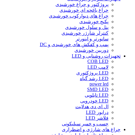
پروژکتور و چراغ خورشیدی
چراغ باغچه ای خورشیدی
چراغ های دیوارکوب خورشیدی
پکیج خورشیدی
پنل و سلول خورشیدی
کنترلر شارژر خورشیدی
سانورتر و اینورتر
پمپ و کفکش های خورشیدی و DC
دوربین خورشیدی
تجهیزات روشنایی و LED
COB LED
لامپ LED
LED پروژکتوری
LED رشد گیاه
power led
SMD LED
LED تابلویی
LED خودرویی
ال ای دی هدلایت
درایور LED
فلاشر LED
چسب و خمیر سیلیکونی
چراغ های شارژی و اضطراری