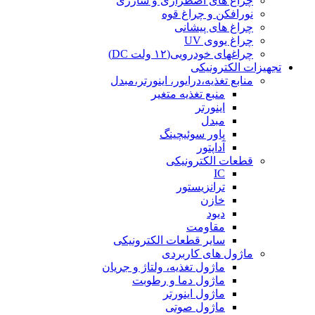
چراغ های اضطراری و شارژی
نورافکن و چراغ قوه
چراغ های پیشانی
چراغ یووی UV
چراغهای خودرویی(۱۲ ولت DC)
تجهیزات الکترونیکی
منابع تغذیه،درایور، اینورتر،مبدل
منبع تغذیه متغیر
اینورتر
مبدل
پاور سوئیچینگ
آداپتور
قطعات الکترونیکی
IC
ترانزیستور
خازن
دیود
مقاومت
سایر قطعات الکترونیکی
ماژول های کاربردی
ماژول تغذیه، ولتاژ و جریان
ماژول دما و رطوبت
ماژول اینورتر
ماژول صوتی