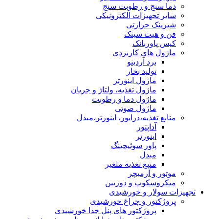
دما سنج و رطوبت سنج
سایر تجهیزات الکترونیکی
شیرینک حرارتی
فن و هیت سینک
کیس پاوربانک
ماژول های کاربردی
برد آردینو
تولید بخار
ماژول اینورتر
ماژول تغذیه، ولتاژ و جریان
ماژول دما و رطوبت
ماژول صوتی
منابع تغذیه،درایور، اینورتر،مبدل
آداپتور
اینورتر
پاور سوئیچینگ
مبدل
منبع تغذیه متغیر
موتور و آرمیچر
میکروسکوپ و دوربین
تجهیزات سولار و خورشیدی
پروژکتور و چراغ خورشیدی
پروژکتور های پنل جدا خورشیدی