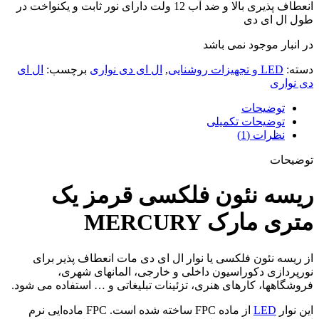
انعطاف پذیری بالا و ضد آب 12 ولت دارای نور ثابت و یکنواخت در
طول ال ای دی
در انبار موجود نمی باشد
دسته:
LED و تجهیزات روشنایی
,
ال ای دی نواری
برچسب:
ال ای
دی نواری
توضیحات
توضیحات تکمیلی
نظرات (1)
توضیحات
ریسه نئون فلکسی قرمز یک
متری مارک MERCURY
از ریسه نئون فلکسی یا نوار ال ای دی مات انعطاف پذیر برای
نورپردازی دکوراسیون داخلی و خارجی، المانهای شهری،
فروشگاهها، کارهای هنری، تزئینات تبلیغاتی و … استفاده می شود.
این نوار
LED
از ماده FPC ساخته شده است. FPC ماده‌ایی نرم