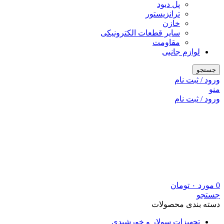
پل دیود
ترانزیستور
خازن
سایر قطعات الکترونیکی
مقاومت
لوازم جانبی
جستجو
ورود / ثبت نام
منو
ورود / ثبت نام
0
مورد
۰
تومان
جستجو
دسته بندی محصولات
تجهیزات سولار و خورشیدی