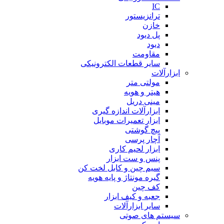
IC
ترانزیستور
خازن
پل دیود
دیود
مقاومت
سایر قطعات الکترونیکی
ابزارآلات
مولتی متر
هیتر و هویه
مینی دریل
ابزارآلات اندازه گیری
ابزار تعمیرات موبایل
پیچ گوشتی
آچار پرسی
ابزار لحیم کاری
پنس و ست ابزار
سیم چین و کابل لخت کن
گیره مونتاژ و پایه هویه
کف چین
جعبه و کیف ابزار
سایر ابزارآلات
سیستم های صوتی