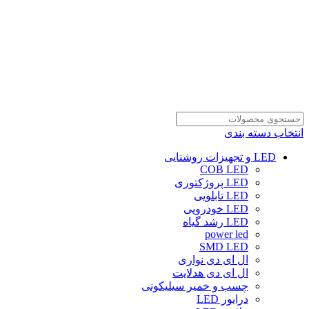
انتخاب دسته بندی
LED و تجهیزات روشنایی
COB LED
LED پروژکتوری
LED تابلویی
LED خودرویی
LED رشد گیاه
power led
SMD LED
ال ای دی نواری
ال ای دی هدلایت
چسب و خمیر سیلیکونی
درایور LED