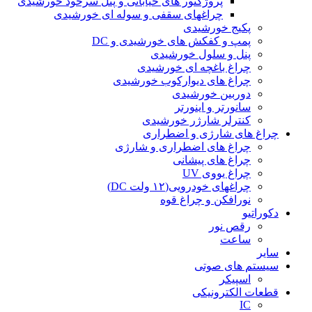
پروژکتور های خیابانی و پنل سرخود خورشیدی
چراغهای سقفی و سوله ای خورشیدی
پکیج خورشیدی
پمپ و کفکش های خورشیدی و DC
پنل و سلول خورشیدی
چراغ باغچه ای خورشیدی
چراغ های دیوارکوب خورشیدی
دوربین خورشیدی
سانورتر و اینورتر
کنترلر شارژر خورشیدی
چراغ های شارژی و اضطراری
چراغ های اضطراری و شارژی
چراغ های پیشانی
چراغ یووی UV
چراغهای خودرویی(۱۲ ولت DC)
نورافکن و چراغ قوه
دکوراتیو
رقص نور
ساعت
سایر
سیستم های صوتی
اسپیکر
قطعات الکترونیکی
IC