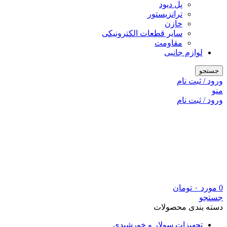
پل دیود
ترانزیستور
خازن
سایر قطعات الکترونیکی
مقاومت
لوازم جانبی
جستجو
ورود / ثبت نام
منو
ورود / ثبت نام
0
مورد
۰
تومان
جستجو
دسته بندی محصولات
تجهیزات سولار و خورشیدی