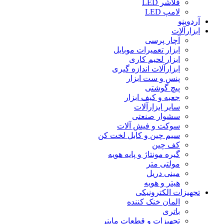
فلاشر LED
لامپ LED
آردوینو
ابزارآلات
آچار پرسی
ابزار تعمیرات موبایل
ابزار لحیم کاری
ابزارآلات اندازه گیری
پنس و ست ابزار
پیچ گوشتی
جعبه و کیف ابزار
سایر ابزارآلات
سشوار صنعتی
سوکت و فیش آلات
سیم چین و کابل لخت کن
کف چین
گیره مونتاژ و پایه هویه
مولتی متر
مینی دریل
هیتر و هویه
تجهیزات الکترونیکی
المان خنک کننده
باتری
تجهیزات و قطعات ماینر