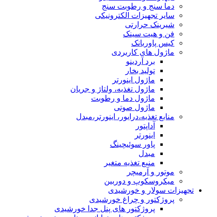
دما سنج و رطوبت سنج
سایر تجهیزات الکترونیکی
شیرینک حرارتی
فن و هیت سینک
کیس پاوربانک
ماژول های کاربردی
برد آردینو
تولید بخار
ماژول اینورتر
ماژول تغذیه، ولتاژ و جریان
ماژول دما و رطوبت
ماژول صوتی
منابع تغذیه،درایور، اینورتر،مبدل
آداپتور
اینورتر
پاور سوئیچینگ
مبدل
منبع تغذیه متغیر
موتور و آرمیچر
میکروسکوپ و دوربین
تجهیزات سولار و خورشیدی
پروژکتور و چراغ خورشیدی
پروژکتور های پنل جدا خورشیدی