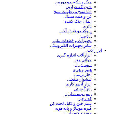
میکروسکوپ و دوربین
شیرینک حرارتی
دما سنج و رطوبت سنج
فن و هیت سینک
المان خنک کننده
باتری
سوکت و فیش آلات
آردوینو
تجهیزات و قطعات ماینر
سایر تجهیزات الکترونیکی
ابزارآلات
ابزارآلات اندازه گیری
مولتی متر
مینی دریل
هیتر و هویه
آچار پرسی
سشوار صنعتی
ابزار لحیم کاری
پیچ گوشتی
پنس و ست ابزار
کف چین
سیم چین و کابل لخت کن
گیره مونتاژ و پایه هویه
جعبه و کیف ابزار