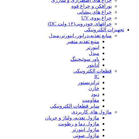
چراغ های اضطراری و شارژی
نورافکن و چراغ قوه
چراغ های پیشانی
چراغ یووی UV
چراغهای خودرویی(۱۲ ولت DC)
تجهیزات الکترونیکی
منابع تغذیه،درایور، اینورتر،مبدل
منبع تغذیه متغیر
اینورتر
مبدل
پاور سوئیچینگ
آداپتور
قطعات الکترونیکی
IC
ترانزیستور
خازن
دیود
مقاومت
سایر قطعات الکترونیکی
ماژول های کاربردی
ماژول تغذیه، ولتاژ و جریان
ماژول دما و رطوبت
ماژول اینورتر
ماژول صوتی