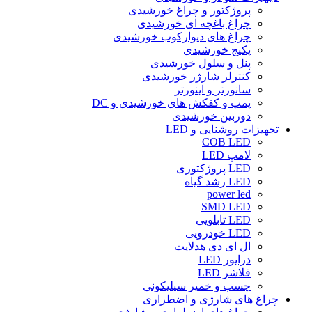
پروژکتور و چراغ خورشیدی
چراغ باغچه ای خورشیدی
چراغ های دیوارکوب خورشیدی
پکیج خورشیدی
پنل و سلول خورشیدی
کنترلر شارژر خورشیدی
سانورتر و اینورتر
پمپ و کفکش های خورشیدی و DC
دوربین خورشیدی
تجهیزات روشنایی و LED
COB LED
لامپ LED
LED پروژکتوری
LED رشد گیاه
power led
SMD LED
LED تابلویی
LED خودرویی
ال ای دی هدلایت
درایور LED
فلاشر LED
چسب و خمیر سیلیکونی
چراغ های شارژی و اضطراری