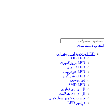
انتخاب دسته بندی
LED و تجهیزات روشنایی
COB LED
LED پروژکتوری
LED تابلویی
LED خودرویی
LED رشد گیاه
power led
SMD LED
ال ای دی نواری
ال ای دی هدلایت
چسب و خمیر سیلیکونی
درایور LED