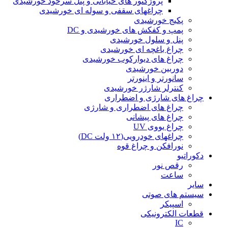
پروژکتور های خیابانی و پنل سرخود خورشیدی
چراغهای سقفی و سوله ای خورشیدی
پکیج خورشیدی
پمپ و کفکش های خورشیدی و DC
پنل و سلول خورشیدی
چراغ باغچه ای خورشیدی
چراغ های دیوارکوب خورشیدی
دوربین خورشیدی
سانورتر و اینورتر
کنترلر شارژر خورشیدی
چراغ های شارژی و اضطراری
چراغ های اضطراری و شارژی
چراغ های پیشانی
چراغ یووی UV
چراغهای خودرویی(۱۲ ولت DC)
نورافکن و چراغ قوه
دکوراتیو
رقص نور
ساعت
سایر
سیستم های صوتی
اسپیکر
قطعات الکترونیکی
IC