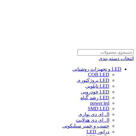
انتخاب دسته بندی
LED و تجهیزات روشنایی
COB LED
LED پروژکتوری
LED تابلویی
LED خودرویی
LED رشد گیاه
power led
SMD LED
ال ای دی نواری
ال ای دی هدلایت
چسب و خمیر سیلیکونی
درایور LED