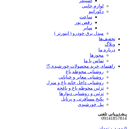
اسپیکر
لوازم جانبی
دکوراتیو
ساعت
رقص نور
سایر
مبدل برق خودرو ( اینورتر )
تخفیف‌ها
وبلاگ
درباره ما
مجوزها
تماس با ما
راهنمای خرید محصولات خورشیدی؟!
روشنایی محوطه باغ
روشنایی معابر و خیابانی
روشنایی داخل خانه باغ و منزل
تزئین محوطه باغ و باغچه
تزئین و روشنایی دیوارها
پکیج مسافرتی و پرتابل
پنل خورشیدی
پـشـتـیـبانی تلفنی
09141857814
0
مورد
۰
تومان