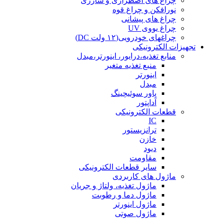
چراغ های اضطراری و شارژی
نورافکن و چراغ قوه
چراغ های پیشانی
چراغ یووی UV
چراغهای خودرویی(۱۲ ولت DC)
تجهیزات الکترونیکی
منابع تغذیه،درایور، اینورتر،مبدل
منبع تغذیه متغیر
اینورتر
مبدل
پاور سوئیچینگ
آداپتور
قطعات الکترونیکی
IC
ترانزیستور
خازن
دیود
مقاومت
سایر قطعات الکترونیکی
ماژول های کاربردی
ماژول تغذیه، ولتاژ و جریان
ماژول دما و رطوبت
ماژول اینورتر
ماژول صوتی