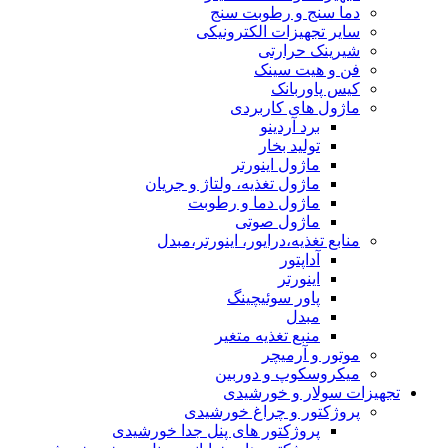
دما سنج و رطوبت سنج
سایر تجهیزات الکترونیکی
شیرینک حرارتی
فن و هیت سینک
کیس پاوربانک
ماژول های کاربردی
برد آردینو
تولید بخار
ماژول اینورتر
ماژول تغذیه، ولتاژ و جریان
ماژول دما و رطوبت
ماژول صوتی
منابع تغذیه،درایور، اینورتر،مبدل
آداپتور
اینورتر
پاور سوئیچینگ
مبدل
منبع تغذیه متغیر
موتور و آرمیچر
میکروسکوپ و دوربین
تجهیزات سولار و خورشیدی
پروژکتور و چراغ خورشیدی
پروژکتور های پنل جدا خورشیدی