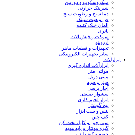
میکروسکوپ و دوربین
شیرینک حرارتی
دما سنج و رطوبت سنج
فن و هیت سینک
المان خنک کننده
باتری
سوکت و فیش آلات
آردوینو
تجهیزات و قطعات ماینر
سایر تجهیزات الکترونیکی
ابزارآلات
ابزارآلات اندازه گیری
مولتی متر
مینی دریل
هیتر و هویه
آچار پرسی
سشوار صنعتی
ابزار لحیم کاری
پیچ گوشتی
پنس و ست ابزار
کف چین
سیم چین و کابل لخت کن
گیره مونتاژ و پایه هویه
جعبه و کیف ابزار