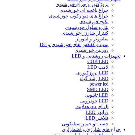
پروژکتور و چراغ خورشیدی
چراغ باغچه ای خورشیدی
چراغ های دیوارکوب خورشیدی
پکیج خورشیدی
پنل و سلول خورشیدی
کنترلر شارژر خورشیدی
سانورتر و اینورتر
پمپ و کفکش های خورشیدی و DC
دوربین خورشیدی
تجهیزات روشنایی و LED
COB LED
لامپ LED
LED پروژکتوری
LED رشد گیاه
power led
SMD LED
LED تابلویی
LED خودرویی
ال ای دی هدلایت
درایور LED
فلاشر LED
چسب و خمیر سیلیکونی
چراغ های شارژی و اضطراری