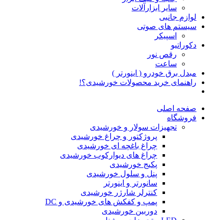
سایر ابزارآلات
لوازم جانبی
سیستم های صوتی
اسپیکر
دکوراتیو
رقص نور
ساعت
مبدل برق خودرو ( اینورتر )
راهنمای خرید محصولات خورشیدی؟!
صفحه اصلی
فروشگاه
تجهیزات سولار و خورشیدی
پروژکتور و چراغ خورشیدی
چراغ باغچه ای خورشیدی
چراغ های دیوارکوب خورشیدی
پکیج خورشیدی
پنل و سلول خورشیدی
سانورتر و اینورتر
کنترلر شارژر خورشیدی
پمپ و کفکش های خورشیدی و DC
دوربین خورشیدی