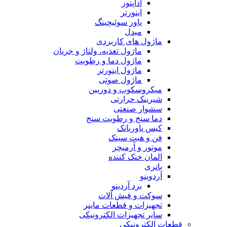
آداپتور
اینورتر
پاور سوئیچینگ
مبدل
ماژول های کاربردی
ماژول تغذیه، ولتاژ و جریان
ماژول دما و رطوبت
ماژول اینورتر
ماژول صوتی
میکروسکوپ و دوربین
شیرینک حرارتی
سشوار صنعتی
دما سنج و رطوبت سنج
کیس پاوربانک
فن و هیت سینک
موتور و آرمیچر
المان خنک کننده
باتری
آردوینو
برد آردینو
سوکت و فیش آلات
تجهیزات و قطعات ماینر
سایر تجهیزات الکترونیکی
قطعات الکترونیکی