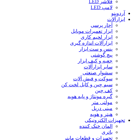
فلاشر LED
لامپ LED
آردوینو
ابزارآلات
آچار پرسی
ابزار تعمیرات موبایل
ابزار لحیم کاری
ابزارآلات اندازه گیری
پنس و ست ابزار
پیچ گوشتی
جعبه و کیف ابزار
سایر ابزارآلات
سشوار صنعتی
سوکت و فیش آلات
سیم چین و کابل لخت کن
کف چین
گیره مونتاژ و پایه هویه
مولتی متر
مینی دریل
هیتر و هویه
تجهیزات الکترونیکی
المان خنک کننده
باتری
تجهیزات و قطعات ماینر