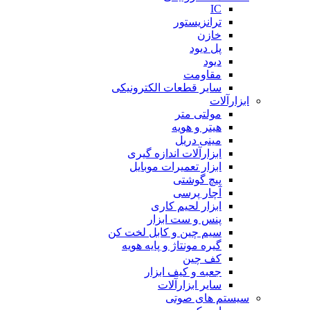
IC
ترانزیستور
خازن
پل دیود
دیود
مقاومت
سایر قطعات الکترونیکی
ابزارآلات
مولتی متر
هیتر و هویه
مینی دریل
ابزارآلات اندازه گیری
ابزار تعمیرات موبایل
پیچ گوشتی
آچار پرسی
ابزار لحیم کاری
پنس و ست ابزار
سیم چین و کابل لخت کن
گیره مونتاژ و پایه هویه
کف چین
جعبه و کیف ابزار
سایر ابزارآلات
سیستم های صوتی