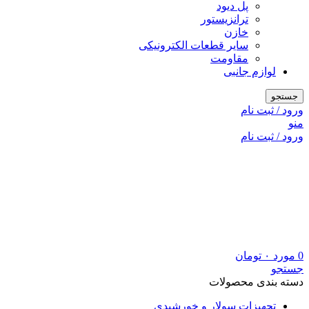
پل دیود
ترانزیستور
خازن
سایر قطعات الکترونیکی
مقاومت
لوازم جانبی
جستجو
ورود / ثبت نام
منو
ورود / ثبت نام
0
مورد
۰
تومان
جستجو
دسته بندی محصولات
تجهیزات سولار و خورشیدی