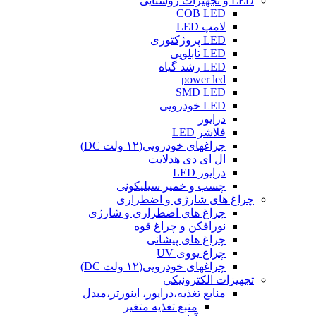
LED و تجهیزات روشنایی
COB LED
لامپ LED
LED پروژکتوری
LED تابلویی
LED رشد گیاه
power led
SMD LED
LED خودرویی
درایور
فلاشر LED
چراغهای خودرویی(۱۲ ولت DC)
ال ای دی هدلایت
درایور LED
چسب و خمیر سیلیکونی
چراغ های شارژی و اضطراری
چراغ های اضطراری و شارژی
نورافکن و چراغ قوه
چراغ های پیشانی
چراغ یووی UV
چراغهای خودرویی(۱۲ ولت DC)
تجهیزات الکترونیکی
منابع تغذیه،درایور، اینورتر،مبدل
منبع تغذیه متغیر