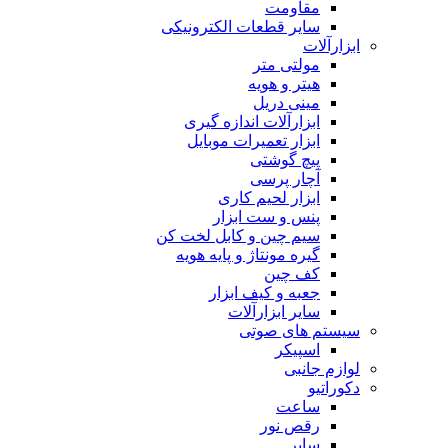
مقاومت
سایر قطعات الکترونیکی
ابزارآلات
مولتی متر
هیتر و هویه
مینی دریل
ابزارآلات اندازه گیری
ابزار تعمیرات موبایل
پیچ گوشتی
آچار پرسی
ابزار لحیم کاری
پنس و ست ابزار
سیم چین و کابل لخت کن
گیره مونتاژ و پایه هویه
کف چین
جعبه و کیف ابزار
سایر ابزارآلات
سیستم های صوتی
اسپیکر
لوازم جانبی
دکوراتیو
ساعت
رقص نور
سایر