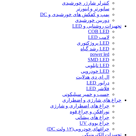
کنترلر شارژر خورشیدی
سانورتر و اینورتر
پمپ و کفکش های خورشیدی و DC
دوربین خورشیدی
تجهیزات روشنایی و LED
COB LED
لامپ LED
LED پروژکتوری
LED رشد گیاه
power led
SMD LED
LED تابلویی
LED خودرویی
ال ای دی هدلایت
درایور LED
فلاشر LED
چسب و خمیر سیلیکونی
چراغ های شارژی و اضطراری
چراغ های اضطراری و شارژی
نورافکن و چراغ قوه
چراغ های پیشانی
چراغ یووی UV
چراغهای خودرویی(۱۲ ولت DC)
تجهیزات الکترونیکی