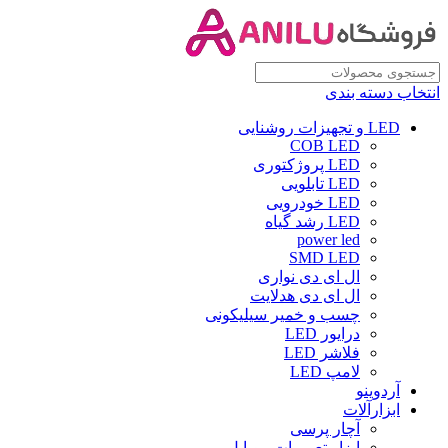
انتخاب دسته بندی
LED و تجهیزات روشنایی
COB LED
LED پروژکتوری
LED تابلویی
LED خودرویی
LED رشد گیاه
power led
SMD LED
ال ای دی نواری
ال ای دی هدلایت
چسب و خمیر سیلیکونی
درایور LED
فلاشر LED
لامپ LED
آردوینو
ابزارآلات
آچار پرسی
ابزار تعمیرات موبایل