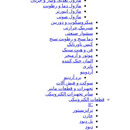
ماژول تغذیه، ولتاژ و جریان
ماژول دما و رطوبت
ماژول اینورتر
ماژول صوتی
میکروسکوپ و دوربین
شیرینک حرارتی
سشوار صنعتی
دما سنج و رطوبت سنج
کیس پاوربانک
فن و هیت سینک
موتور و آرمیچر
المان خنک کننده
باتری
آردوینو
برد آردینو
سوکت و فیش آلات
تجهیزات و قطعات ماینر
سایر تجهیزات الکترونیکی
قطعات الکترونیکی
IC
ترانزیستور
خازن
پل دیود
دیود