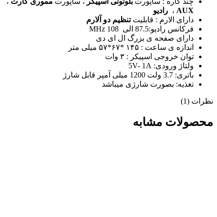
چند کاره ؛ ساپورت
بلوتوثی اسپیکر
، ساپورت
مموری کارت
،
AUX
،
رادیو
دارای الارم : قابلیت
تنظیم دو آلارم
فرکانس رادیو:87.5 الی 108 MHz
دارای صفحه ی بزرگ ال ای دی
اندازه ی ساعت : ۱۴۵ *۶۷*۵۷ میلی متر
توان خروجی اسپیکر : ۳ وات
ولتاژ ورودی: 5V- 1A
باتری: 3.7 ولت 1200 میلی آمپر قابل شارژ
تغذیه: بصورت شارژی میباشد
نظرات (1)
محصولات مشابه