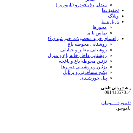
مبدل برق خودرو ( اینورتر )
تخفیف‌ها
وبلاگ
درباره ما
مجوزها
تماس با ما
راهنمای خرید محصولات خورشیدی؟!
روشنایی محوطه باغ
روشنایی معابر و خیابانی
روشنایی داخل خانه باغ و منزل
تزئین محوطه باغ و باغچه
تزئین و روشنایی دیوارها
پکیج مسافرتی و پرتابل
پنل خورشیدی
پـشـتـیـبانی تلفنی
09141857814
0
مورد
۰
تومان
ناموجود