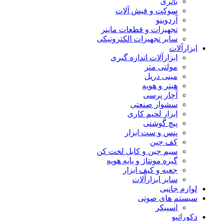
باتری
سوکت و فیش آلات
آردوینو
تجهیزات و قطعات ماینر
سایر تجهیزات الکترونیکی
ابزارآلات
ابزارآلات اندازه گیری
مولتی متر
مینی دریل
هیتر و هویه
آچار پرسی
سشوار صنعتی
ابزار لحیم کاری
پیچ گوشتی
پنس و ست ابزار
کف چین
سیم چین و کابل لخت کن
گیره مونتاژ و پایه هویه
جعبه و کیف ابزار
سایر ابزارآلات
لوازم جانبی
سیستم های صوتی
اسپیکر
دکوراتیو