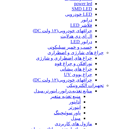
power led
SMD LED
LED خودرویی
درایور
فلاشر LED
چراغهای خودرویی(۱۲ ولت DC)
ال ای دی هدلایت
درایور LED
چسب و خمیر سیلیکونی
چراغ های شارژی و اضطراری
چراغ های اضطراری و شارژی
نورافکن و چراغ قوه
چراغ های پیشانی
چراغ یووی UV
چراغهای خودرویی(۱۲ ولت DC)
تجهیزات الکترونیکی
منابع تغذیه،درایور، اینورتر،مبدل
منبع تغذیه متغیر
آداپتور
اینورتر
پاور سوئیچینگ
مبدل
ماژول های کاربردی