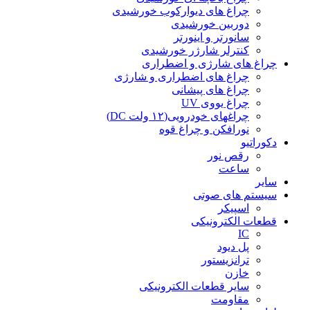
چراغ های دیوارکوب خورشیدی
دوربین خورشیدی
سانورتر و اینورتر
کنترلر شارژر خورشیدی
چراغ های شارژی و اضطراری
چراغ های اضطراری و شارژی
چراغ های پیشانی
چراغ یووی UV
چراغهای خودرویی(۱۲ ولت DC)
نورافکن و چراغ قوه
دکوراتیو
رقص نور
ساعت
سایر
سیستم های صوتی
اسپیکر
قطعات الکترونیکی
IC
پل دیود
ترانزیستور
خازن
سایر قطعات الکترونیکی
مقاومت