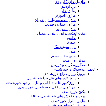
ماژول های کاربردی
برد آردینو
تولید بخار
ماژول اینورتر
ماژول تغذیه، ولتاژ و جریان
ماژول دما و رطوبت
ماژول صوتی
منابع تغذیه،درایور، اینورتر،مبدل
آداپتور
اینورتر
پاور سوئیچینگ
مبدل
منبع تغذیه متغیر
موتور و آرمیچر
میکروسکوپ و دوربین
تجهیزات سولار و خورشیدی
پروژکتور و چراغ خورشیدی
پروژکتور های پنل جدا خورشیدی
پروژکتور های خیابانی و پنل سرخود خورشیدی
چراغهای سقفی و سوله ای خورشیدی
پکیج خورشیدی
پمپ و کفکش های خورشیدی و DC
پنل و سلول خورشیدی
چراغ باغچه ای خورشیدی