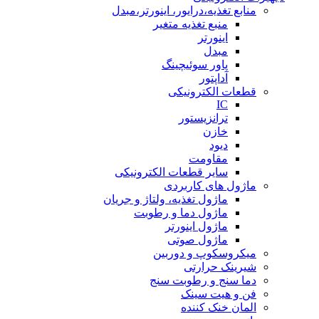
منابع تغذیه،درایور، اینورتر،مبدل
منبع تغذیه متغیر
اینورتر
مبدل
پاور سوئیچینگ
آداپتور
قطعات الکترونیکی
IC
ترانزیستور
خازن
دیود
مقاومت
سایر قطعات الکترونیکی
ماژول های کاربردی
ماژول تغذیه، ولتاژ و جریان
ماژول دما و رطوبت
ماژول اینورتر
ماژول صوتی
میکروسکوپ و دوربین
شیرینک حرارتی
دما سنج و رطوبت سنج
فن و هیت سینک
المان خنک کننده