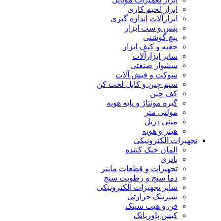
ابزار لحیم کاری
ابزارآلات اندازه گیری
پنس و ست ابزار
پیچ گوشتی
جعبه و کیف ابزار
سایر ابزارآلات
سشوار صنعتی
سوکت و فیش آلات
سیم چین و کابل لخت کن
کف چین
گیره مونتاژ و پایه هویه
مولتی متر
مینی دریل
هیتر و هویه
تجهیزات الکترونیکی
المان خنک کننده
باتری
تجهیزات و قطعات ماینر
دما سنج و رطوبت سنج
سایر تجهیزات الکترونیکی
شیرینک حرارتی
فن و هیت سینک
کیس پاوربانک