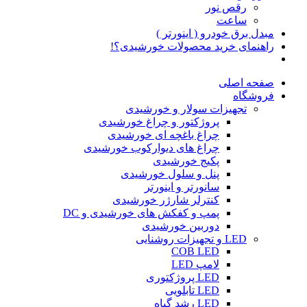
رقص نور
ساعت
مبدل برق خودرو ( اینورتر )
راهنمای خرید محصولات خورشیدی؟!
صفحه اصلی
فروشگاه
تجهیزات سولار و خورشیدی
پروژکتور و چراغ خورشیدی
چراغ باغچه ای خورشیدی
چراغ های دیوارکوب خورشیدی
پکیج خورشیدی
پنل و سلول خورشیدی
سانورتر و اینورتر
کنترلر شارژر خورشیدی
پمپ و کفکش های خورشیدی و DC
دوربین خورشیدی
LED و تجهیزات روشنایی
COB LED
لامپ LED
LED پروژکتوری
LED تابلویی
LED رشد گیاه