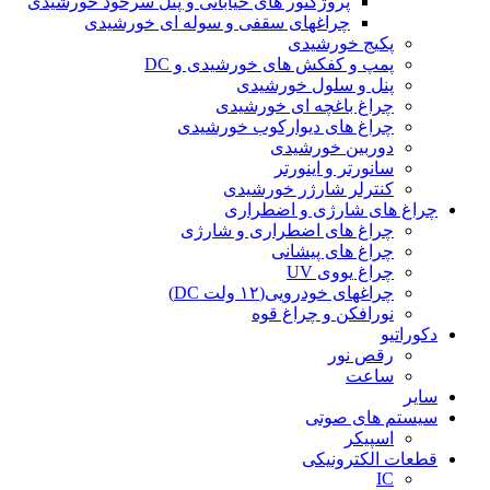
پروژکتور های خیابانی و پنل سرخود خورشیدی
چراغهای سقفی و سوله ای خورشیدی
پکیج خورشیدی
پمپ و کفکش های خورشیدی و DC
پنل و سلول خورشیدی
چراغ باغچه ای خورشیدی
چراغ های دیوارکوب خورشیدی
دوربین خورشیدی
سانورتر و اینورتر
کنترلر شارژر خورشیدی
چراغ های شارژی و اضطراری
چراغ های اضطراری و شارژی
چراغ های پیشانی
چراغ یووی UV
چراغهای خودرویی(۱۲ ولت DC)
نورافکن و چراغ قوه
دکوراتیو
رقص نور
ساعت
سایر
سیستم های صوتی
اسپیکر
قطعات الکترونیکی
IC