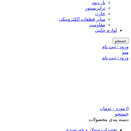
پل دیود
ترانزیستور
خازن
سایر قطعات الکترونیکی
مقاومت
لوازم جانبی
جستجو
ورود / ثبت نام
منو
ورود / ثبت نام
0
مورد
۰
تومان
جستجو
دسته بندی محصولات
تجهیزات سولار و خورشیدی