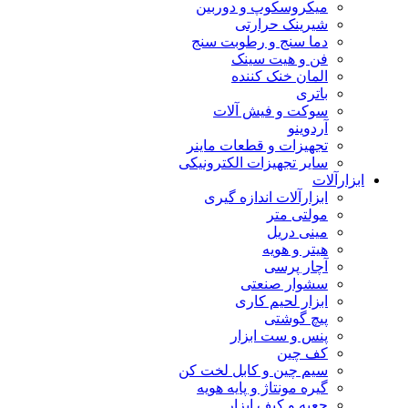
میکروسکوپ و دوربین
شیرینک حرارتی
دما سنج و رطوبت سنج
فن و هیت سینک
المان خنک کننده
باتری
سوکت و فیش آلات
آردوینو
تجهیزات و قطعات ماینر
سایر تجهیزات الکترونیکی
ابزارآلات
ابزارآلات اندازه گیری
مولتی متر
مینی دریل
هیتر و هویه
آچار پرسی
سشوار صنعتی
ابزار لحیم کاری
پیچ گوشتی
پنس و ست ابزار
کف چین
سیم چین و کابل لخت کن
گیره مونتاژ و پایه هویه
جعبه و کیف ابزار