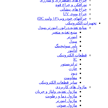
چراغ های اضطراری و شارژی
نورافکن و چراغ قوه
چراغ های پیشانی
چراغ یووی UV
چراغهای خودرویی(۱۲ ولت DC)
تجهیزات الکترونیکی
منابع تغذیه،درایور، اینورتر،مبدل
منبع تغذیه متغیر
اینورتر
مبدل
پاور سوئیچینگ
آداپتور
قطعات الکترونیکی
IC
ترانزیستور
خازن
دیود
مقاومت
سایر قطعات الکترونیکی
ماژول های کاربردی
ماژول تغذیه، ولتاژ و جریان
ماژول دما و رطوبت
ماژول اینورتر
ماژول صوتی