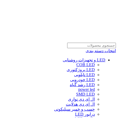
انتخاب دسته بندی
LED و تجهیزات روشنایی
COB LED
LED پروژکتوری
LED تابلویی
LED خودرویی
LED رشد گیاه
power led
SMD LED
ال ای دی نواری
ال ای دی هدلایت
چسب و خمیر سیلیکونی
درایور LED