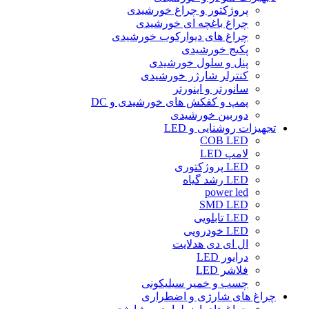
پروژکتور و چراغ خورشیدی
چراغ باغچه ای خورشیدی
چراغ های دیوارکوب خورشیدی
پکیج خورشیدی
پنل و سلول خورشیدی
کنترلر شارژر خورشیدی
سانورتر و اینورتر
پمپ و کفکش های خورشیدی و DC
دوربین خورشیدی
تجهیزات روشنایی و LED
COB LED
لامپ LED
LED پروژکتوری
LED رشد گیاه
power led
SMD LED
LED تابلویی
LED خودرویی
ال ای دی هدلایت
درایور LED
فلاشر LED
چسب و خمیر سیلیکونی
چراغ های شارژی و اضطراری