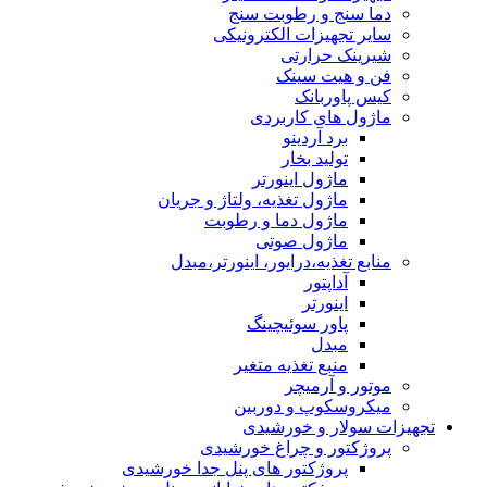
دما سنج و رطوبت سنج
سایر تجهیزات الکترونیکی
شیرینک حرارتی
فن و هیت سینک
کیس پاوربانک
ماژول های کاربردی
برد آردینو
تولید بخار
ماژول اینورتر
ماژول تغذیه، ولتاژ و جریان
ماژول دما و رطوبت
ماژول صوتی
منابع تغذیه،درایور، اینورتر،مبدل
آداپتور
اینورتر
پاور سوئیچینگ
مبدل
منبع تغذیه متغیر
موتور و آرمیچر
میکروسکوپ و دوربین
تجهیزات سولار و خورشیدی
پروژکتور و چراغ خورشیدی
پروژکتور های پنل جدا خورشیدی