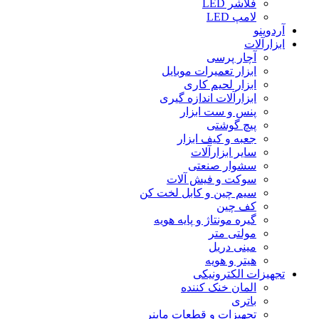
فلاشر LED
لامپ LED
آردوینو
ابزارآلات
آچار پرسی
ابزار تعمیرات موبایل
ابزار لحیم کاری
ابزارآلات اندازه گیری
پنس و ست ابزار
پیچ گوشتی
جعبه و کیف ابزار
سایر ابزارآلات
سشوار صنعتی
سوکت و فیش آلات
سیم چین و کابل لخت کن
کف چین
گیره مونتاژ و پایه هویه
مولتی متر
مینی دریل
هیتر و هویه
تجهیزات الکترونیکی
المان خنک کننده
باتری
تجهیزات و قطعات ماینر