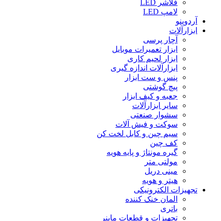
فلاشر LED
لامپ LED
آردوینو
ابزارآلات
آچار پرسی
ابزار تعمیرات موبایل
ابزار لحیم کاری
ابزارآلات اندازه گیری
پنس و ست ابزار
پیچ گوشتی
جعبه و کیف ابزار
سایر ابزارآلات
سشوار صنعتی
سوکت و فیش آلات
سیم چین و کابل لخت کن
کف چین
گیره مونتاژ و پایه هویه
مولتی متر
مینی دریل
هیتر و هویه
تجهیزات الکترونیکی
المان خنک کننده
باتری
تجهیزات و قطعات ماینر