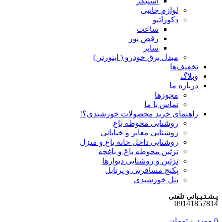
اسپیکر
لوازم جانبی
دکوراتیو
ساعت
رقص نور
سایر
مبدل برق خودرو ( اینورتر )
تخفیف‌ها
وبلاگ
درباره ما
مجوزها
تماس با ما
راهنمای خرید محصولات خورشیدی؟!
روشنایی محوطه باغ
روشنایی معابر و خیابانی
روشنایی داخل خانه باغ و منزل
تزئین محوطه باغ و باغچه
تزئین و روشنایی دیوارها
پکیج مسافرتی و پرتابل
پنل خورشیدی
پـشـتـیـبانی تلفنی
09141857814
0
مورد
۰
تومان