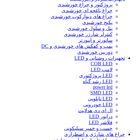
پروژکتور و چراغ خورشیدی
چراغ باغچه ای خورشیدی
چراغ های دیوارکوب خورشیدی
پکیج خورشیدی
پنل و سلول خورشیدی
کنترلر شارژر خورشیدی
سانورتر و اینورتر
پمپ و کفکش های خورشیدی و DC
دوربین خورشیدی
تجهیزات روشنایی و LED
COB LED
لامپ LED
LED پروژکتوری
LED رشد گیاه
power led
SMD LED
LED تابلویی
LED خودرویی
ال ای دی هدلایت
درایور LED
فلاشر LED
چسب و خمیر سیلیکونی
چراغ های شارژی و اضطراری