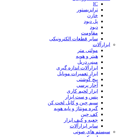
IC
ترانزیستور
خازن
پل دیود
دیود
مقاومت
سایر قطعات الکترونیکی
ابزارآلات
مولتی متر
هیتر و هویه
مینی دریل
ابزارآلات اندازه گیری
ابزار تعمیرات موبایل
پیچ گوشتی
آچار پرسی
ابزار لحیم کاری
پنس و ست ابزار
سیم چین و کابل لخت کن
گیره مونتاژ و پایه هویه
کف چین
جعبه و کیف ابزار
سایر ابزارآلات
سیستم های صوتی