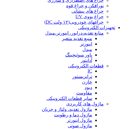
چراغ های اضطراری و شارژی
نورافکن و چراغ قوه
چراغ های پیشانی
چراغ یووی UV
چراغهای خودرویی(۱۲ ولت DC)
تجهیزات الکترونیکی
منابع تغذیه،درایور، اینورتر،مبدل
منبع تغذیه متغیر
اینورتر
مبدل
پاور سوئیچینگ
آداپتور
قطعات الکترونیکی
IC
ترانزیستور
خازن
دیود
مقاومت
سایر قطعات الکترونیکی
ماژول های کاربردی
ماژول تغذیه، ولتاژ و جریان
ماژول دما و رطوبت
ماژول اینورتر
ماژول صوتی