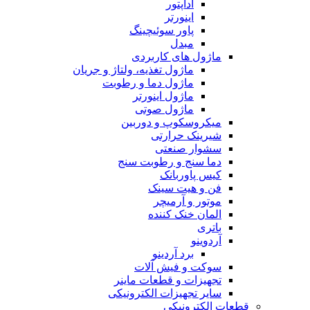
آداپتور
اینورتر
پاور سوئیچینگ
مبدل
ماژول های کاربردی
ماژول تغذیه، ولتاژ و جریان
ماژول دما و رطوبت
ماژول اینورتر
ماژول صوتی
میکروسکوپ و دوربین
شیرینک حرارتی
سشوار صنعتی
دما سنج و رطوبت سنج
کیس پاوربانک
فن و هیت سینک
موتور و آرمیچر
المان خنک کننده
باتری
آردوینو
برد آردینو
سوکت و فیش آلات
تجهیزات و قطعات ماینر
سایر تجهیزات الکترونیکی
قطعات الکترونیکی