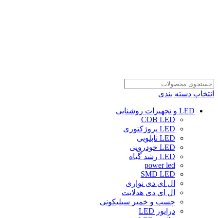
انتخاب دسته بندی
LED و تجهیزات روشنایی
COB LED
LED پروژکتوری
LED تابلویی
LED خودرویی
LED رشد گیاه
power led
SMD LED
ال ای دی نواری
ال ای دی هدلایت
چسب و خمیر سیلیکونی
درایور LED