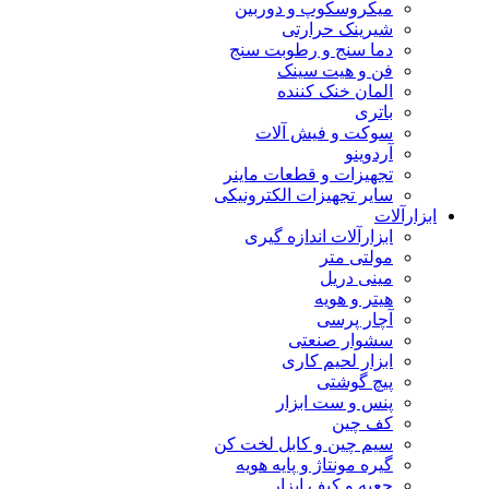
میکروسکوپ و دوربین
شیرینک حرارتی
دما سنج و رطوبت سنج
فن و هیت سینک
المان خنک کننده
باتری
سوکت و فیش آلات
آردوینو
تجهیزات و قطعات ماینر
سایر تجهیزات الکترونیکی
ابزارآلات
ابزارآلات اندازه گیری
مولتی متر
مینی دریل
هیتر و هویه
آچار پرسی
سشوار صنعتی
ابزار لحیم کاری
پیچ گوشتی
پنس و ست ابزار
کف چین
سیم چین و کابل لخت کن
گیره مونتاژ و پایه هویه
جعبه و کیف ابزار