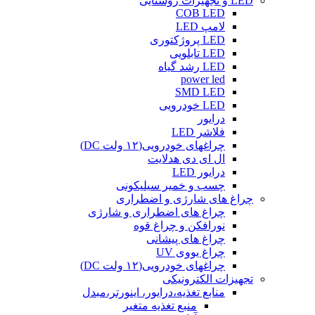
LED و تجهیزات روشنایی
COB LED
لامپ LED
LED پروژکتوری
LED تابلویی
LED رشد گیاه
power led
SMD LED
LED خودرویی
درایور
فلاشر LED
چراغهای خودرویی(۱۲ ولت DC)
ال ای دی هدلایت
درایور LED
چسب و خمیر سیلیکونی
چراغ های شارژی و اضطراری
چراغ های اضطراری و شارژی
نورافکن و چراغ قوه
چراغ های پیشانی
چراغ یووی UV
چراغهای خودرویی(۱۲ ولت DC)
تجهیزات الکترونیکی
منابع تغذیه،درایور، اینورتر،مبدل
منبع تغذیه متغیر