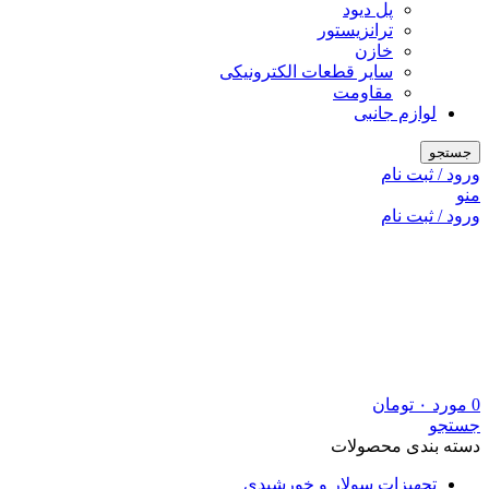
پل دیود
ترانزیستور
خازن
سایر قطعات الکترونیکی
مقاومت
لوازم جانبی
جستجو
ورود / ثبت نام
منو
ورود / ثبت نام
0
مورد
۰
تومان
جستجو
دسته بندی محصولات
تجهیزات سولار و خورشیدی