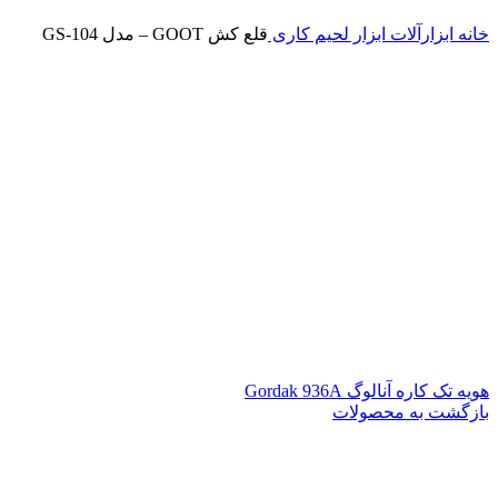
خانه
ابزارآلات
ابزار لحیم کاری
قلع کش GOOT – مدل GS-104
هویه تک کاره آنالوگ Gordak 936A
بازگشت به محصولات