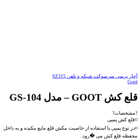
آچار پرسی سرسوکت شبکه و تلفن SZ315
Goot
قلع کش GOOT – مدل GS-104
?مشخصات?
◽قلع کش پمپی
◽در نوع پمپی با استفاده از خاصیت مکش قلع مایع مکیده و به داخل
محفظه قلع کش می �رود.