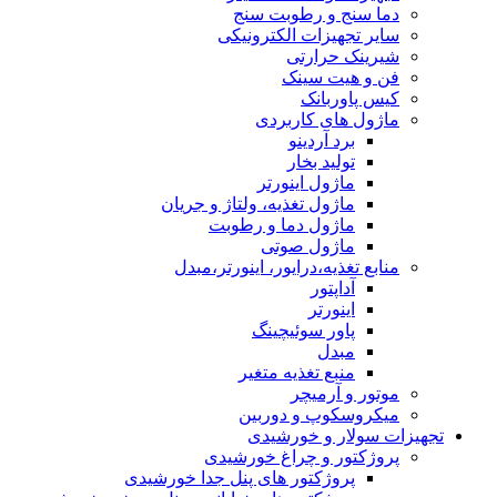
دما سنج و رطوبت سنج
سایر تجهیزات الکترونیکی
شیرینک حرارتی
فن و هیت سینک
کیس پاوربانک
ماژول های کاربردی
برد آردینو
تولید بخار
ماژول اینورتر
ماژول تغذیه، ولتاژ و جریان
ماژول دما و رطوبت
ماژول صوتی
منابع تغذیه،درایور، اینورتر،مبدل
آداپتور
اینورتر
پاور سوئیچینگ
مبدل
منبع تغذیه متغیر
موتور و آرمیچر
میکروسکوپ و دوربین
تجهیزات سولار و خورشیدی
پروژکتور و چراغ خورشیدی
پروژکتور های پنل جدا خورشیدی