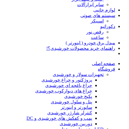
سایر ابزارآلات
لوازم جانبی
سیستم های صوتی
اسپیکر
دکوراتیو
رقص نور
ساعت
مبدل برق خودرو ( اینورتر )
راهنمای خرید محصولات خورشیدی؟!
صفحه اصلی
فروشگاه
تجهیزات سولار و خورشیدی
پروژکتور و چراغ خورشیدی
چراغ باغچه ای خورشیدی
چراغ های دیوارکوب خورشیدی
پکیج خورشیدی
پنل و سلول خورشیدی
سانورتر و اینورتر
کنترلر شارژر خورشیدی
پمپ و کفکش های خورشیدی و DC
دوربین خورشیدی