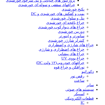
پروژکتور های خیابانی و پنل سرخود خورشیدی
چراغهای سقفی و سوله ای خورشیدی
پکیج خورشیدی
پمپ و کفکش های خورشیدی و DC
پنل و سلول خورشیدی
چراغ باغچه ای خورشیدی
چراغ های دیوارکوب خورشیدی
دوربین خورشیدی
سانورتر و اینورتر
کنترلر شارژر خورشیدی
چراغ های شارژی و اضطراری
چراغ های اضطراری و شارژی
چراغ های پیشانی
چراغ یووی UV
چراغهای خودرویی(۱۲ ولت DC)
نورافکن و چراغ قوه
دکوراتیو
رقص نور
ساعت
سایر
سیستم های صوتی
اسپیکر
قطعات الکترونیکی
IC