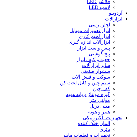
فلاشر LED
لامپ LED
آردوینو
ابزارآلات
آچار پرسی
ابزار تعمیرات موبایل
ابزار لحیم کاری
ابزارآلات اندازه گیری
پنس و ست ابزار
پیچ گوشتی
جعبه و کیف ابزار
سایر ابزارآلات
سشوار صنعتی
سوکت و فیش آلات
سیم چین و کابل لخت کن
کف چین
گیره مونتاژ و پایه هویه
مولتی متر
مینی دریل
هیتر و هویه
تجهیزات الکترونیکی
المان خنک کننده
باتری
تجهیزات و قطعات ماینر