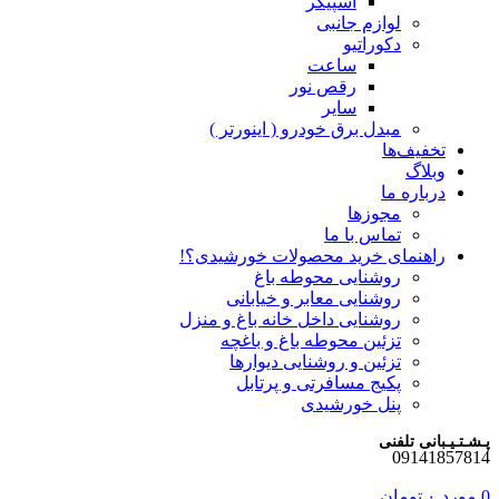
اسپیکر
لوازم جانبی
دکوراتیو
ساعت
رقص نور
سایر
مبدل برق خودرو ( اینورتر )
تخفیف‌ها
وبلاگ
درباره ما
مجوزها
تماس با ما
راهنمای خرید محصولات خورشیدی؟!
روشنایی محوطه باغ
روشنایی معابر و خیابانی
روشنایی داخل خانه باغ و منزل
تزئین محوطه باغ و باغچه
تزئین و روشنایی دیوارها
پکیج مسافرتی و پرتابل
پنل خورشیدی
پـشـتـیـبانی تلفنی
09141857814
0
مورد
۰
تومان