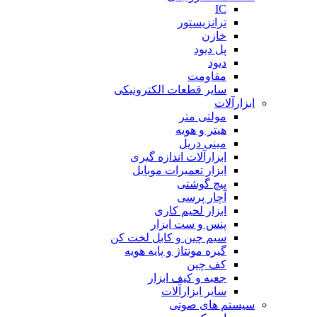
IC
ترانزیستور
خازن
پل دیود
دیود
مقاومت
سایر قطعات الکترونیکی
ابزارآلات
مولتی متر
هیتر و هویه
مینی دریل
ابزارآلات اندازه گیری
ابزار تعمیرات موبایل
پیچ گوشتی
آچار پرسی
ابزار لحیم کاری
پنس و ست ابزار
سیم چین و کابل لخت کن
گیره مونتاژ و پایه هویه
کف چین
جعبه و کیف ابزار
سایر ابزارآلات
سیستم های صوتی