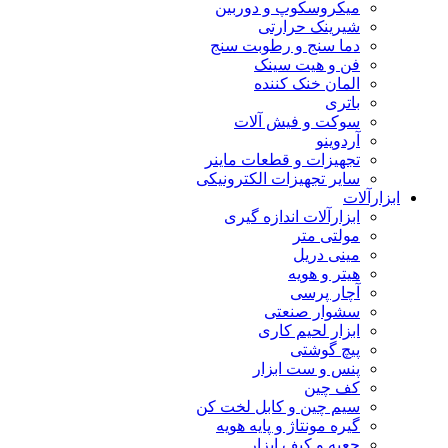
میکروسکوپ و دوربین
شیرینک حرارتی
دما سنج و رطوبت سنج
فن و هیت سینک
المان خنک کننده
باتری
سوکت و فیش آلات
آردوینو
تجهیزات و قطعات ماینر
سایر تجهیزات الکترونیکی
ابزارآلات
ابزارآلات اندازه گیری
مولتی متر
مینی دریل
هیتر و هویه
آچار پرسی
سشوار صنعتی
ابزار لحیم کاری
پیچ گوشتی
پنس و ست ابزار
کف چین
سیم چین و کابل لخت کن
گیره مونتاژ و پایه هویه
جعبه و کیف ابزار