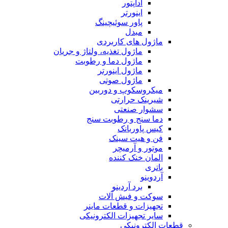
آداپتور
اینورتر
پاور سوئیچینگ
مبدل
ماژول های کاربردی
ماژول تغذیه، ولتاژ و جریان
ماژول دما و رطوبت
ماژول اینورتر
ماژول صوتی
میکروسکوپ و دوربین
شیرینک حرارتی
سشوار صنعتی
دما سنج و رطوبت سنج
کیس پاوربانک
فن و هیت سینک
موتور و آرمیچر
المان خنک کننده
باتری
آردوینو
برد آردینو
سوکت و فیش آلات
تجهیزات و قطعات ماینر
سایر تجهیزات الکترونیکی
قطعات الکترونیکی