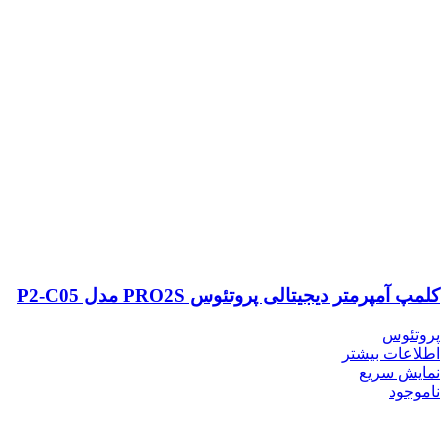
کلمپ آمپرمتر دیجیتالی پروتئوس PRO2S مدل P2-C05
پروتئوس
اطلاعات بیشتر
نمایش سریع
ناموجود