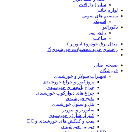
سایر ابزارآلات
لوازم جانبی
سیستم های صوتی
اسپیکر
دکوراتیو
رقص نور
ساعت
مبدل برق خودرو ( اینورتر )
راهنمای خرید محصولات خورشیدی؟!
صفحه اصلی
فروشگاه
تجهیزات سولار و خورشیدی
پروژکتور و چراغ خورشیدی
چراغ باغچه ای خورشیدی
چراغ های دیوارکوب خورشیدی
پکیج خورشیدی
پنل و سلول خورشیدی
سانورتر و اینورتر
کنترلر شارژر خورشیدی
پمپ و کفکش های خورشیدی و DC
دوربین خورشیدی