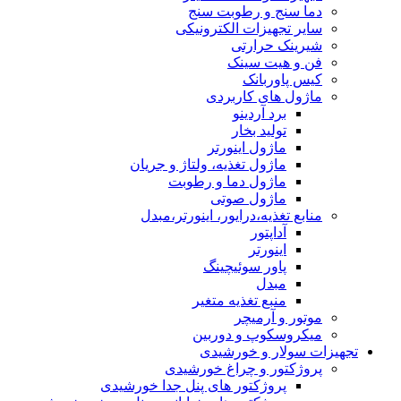
دما سنج و رطوبت سنج
سایر تجهیزات الکترونیکی
شیرینک حرارتی
فن و هیت سینک
کیس پاوربانک
ماژول های کاربردی
برد آردینو
تولید بخار
ماژول اینورتر
ماژول تغذیه، ولتاژ و جریان
ماژول دما و رطوبت
ماژول صوتی
منابع تغذیه،درایور، اینورتر،مبدل
آداپتور
اینورتر
پاور سوئیچینگ
مبدل
منبع تغذیه متغیر
موتور و آرمیچر
میکروسکوپ و دوربین
تجهیزات سولار و خورشیدی
پروژکتور و چراغ خورشیدی
پروژکتور های پنل جدا خورشیدی