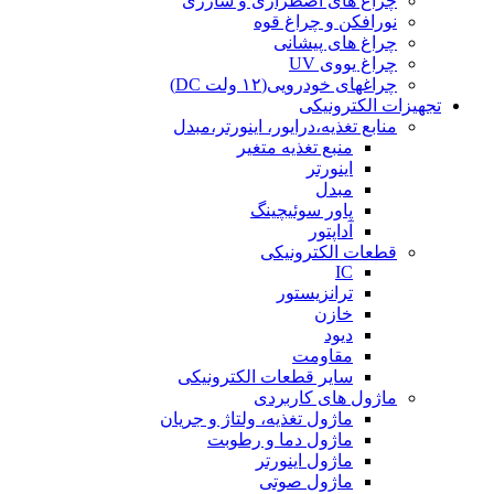
چراغ های اضطراری و شارژی
نورافکن و چراغ قوه
چراغ های پیشانی
چراغ یووی UV
چراغهای خودرویی(۱۲ ولت DC)
تجهیزات الکترونیکی
منابع تغذیه،درایور، اینورتر،مبدل
منبع تغذیه متغیر
اینورتر
مبدل
پاور سوئیچینگ
آداپتور
قطعات الکترونیکی
IC
ترانزیستور
خازن
دیود
مقاومت
سایر قطعات الکترونیکی
ماژول های کاربردی
ماژول تغذیه، ولتاژ و جریان
ماژول دما و رطوبت
ماژول اینورتر
ماژول صوتی