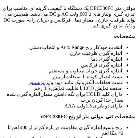
مولتی متر DEC330FC یک دستگاه با کیفیت، گزینه ای مناسب برای
اندازه گیری ولتاژ های تا 600 ولت AC و DC می باشد. همچنین می
تواند ظرفیت خازن ، مقدار دما ، فرکانس و جریان را به صورت DC
و AC اندازه گیری کند .
مشخصات:
انتخاب خودکار رنج Auto Range و انتخاب دستی
اندازه گیری ظرفیت خازن
اندازه گیری دما
اندازه گیری فرکانس
اندازه گیری جریان متناوب و مستقیم
تست اتصال کوتاه با استفاده از بیزر
تست قطعات الکترونیک مانند دیود و
ترانزیستور
صفحه نمایش LCD با قابلیت نمایش 3.5 رقم
دارای کلید HOLD برای نگه داشتن مقدار اندازه گیری شده
بعد از جدا کردن پراب
دارای دو باتری 1.5ولت AAA
مشخصات فنی مولتی متر اتو رنج DEC330FC:
رنج وسیع اندازه گیری مقاومت در بازه کم تر از 400 اهم تا
40 مگا اهم