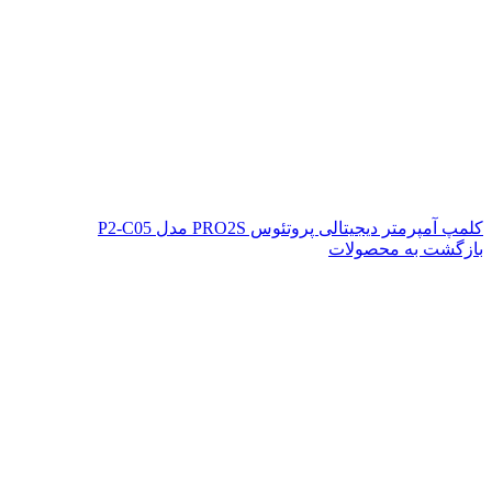
کلمپ آمپرمتر دیجیتالی پروتئوس PRO2S مدل P2-C05
بازگشت به محصولات