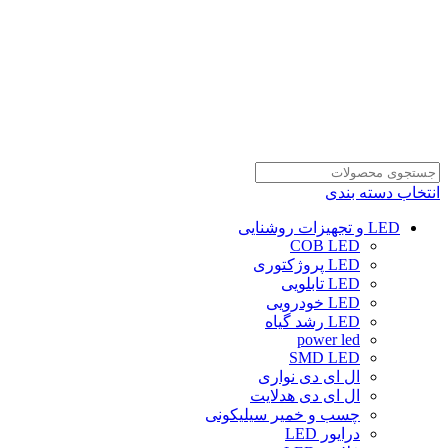
انتخاب دسته بندی
LED و تجهیزات روشنایی
COB LED
LED پروژکتوری
LED تابلویی
LED خودرویی
LED رشد گیاه
power led
SMD LED
ال ای دی نواری
ال ای دی هدلایت
چسب و خمیر سیلیکونی
درایور LED