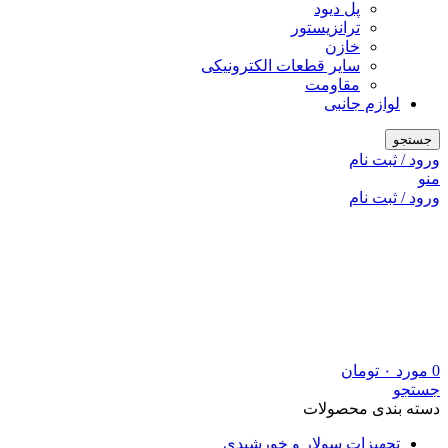
پل دیود
ترانزیستور
خازن
سایر قطعات الکترونیکی
مقاومت
لوازم جانبی
جستجو
ورود / ثبت نام
منو
ورود / ثبت نام
0
مورد
۰
تومان
جستجو
دسته بندی محصولات
تجهیزات سولار و خورشیدی