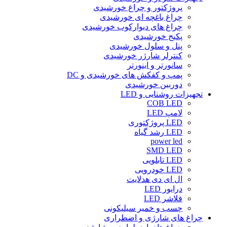
پروژکتور و چراغ خورشیدی
چراغ باغچه ای خورشیدی
چراغ های دیوارکوب خورشیدی
پکیج خورشیدی
پنل و سلول خورشیدی
کنترلر شارژر خورشیدی
سانورتر و اینورتر
پمپ و کفکش های خورشیدی و DC
دوربین خورشیدی
تجهیزات روشنایی و LED
COB LED
لامپ LED
LED پروژکتوری
LED رشد گیاه
power led
SMD LED
LED تابلویی
LED خودرویی
ال ای دی هدلایت
درایور LED
فلاشر LED
چسب و خمیر سیلیکونی
چراغ های شارژی و اضطراری