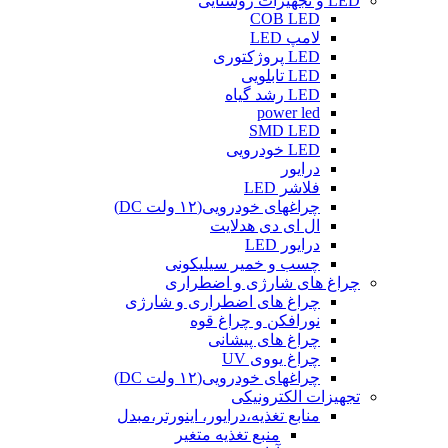
LED و تجهیزات روشنایی
COB LED
لامپ LED
LED پروژکتوری
LED تابلویی
LED رشد گیاه
power led
SMD LED
LED خودرویی
درایور
فلاشر LED
چراغهای خودرویی(۱۲ ولت DC)
ال ای دی هدلایت
درایور LED
چسب و خمیر سیلیکونی
چراغ های شارژی و اضطراری
چراغ های اضطراری و شارژی
نورافکن و چراغ قوه
چراغ های پیشانی
چراغ یووی UV
چراغهای خودرویی(۱۲ ولت DC)
تجهیزات الکترونیکی
منابع تغذیه،درایور، اینورتر،مبدل
منبع تغذیه متغیر