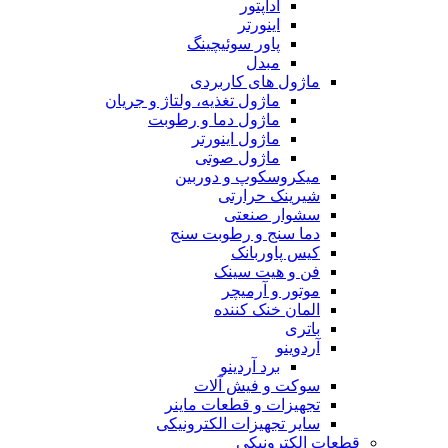
آداپتور
اینورتر
پاور سوئیچینگ
مبدل
ماژول های کاربردی
ماژول تغذیه، ولتاژ و جریان
ماژول دما و رطوبت
ماژول اینورتر
ماژول صوتی
میکروسکوپ و دوربین
شیرینک حرارتی
سشوار صنعتی
دما سنج و رطوبت سنج
کیس پاوربانک
فن و هیت سینک
موتور و آرمیچر
المان خنک کننده
باتری
آردوینو
برد آردینو
سوکت و فیش آلات
تجهیزات و قطعات ماینر
سایر تجهیزات الکترونیکی
قطعات الکترونیکی