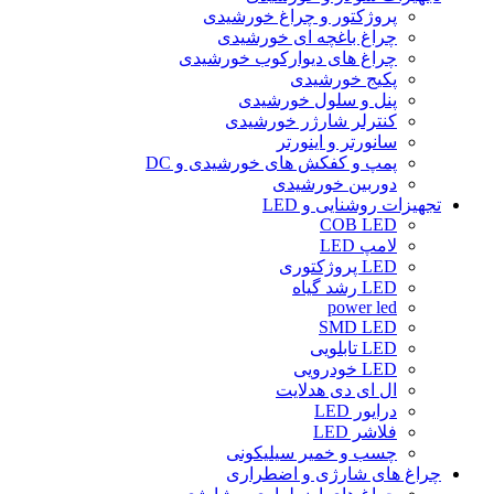
پروژکتور و چراغ خورشیدی
چراغ باغچه ای خورشیدی
چراغ های دیوارکوب خورشیدی
پکیج خورشیدی
پنل و سلول خورشیدی
کنترلر شارژر خورشیدی
سانورتر و اینورتر
پمپ و کفکش های خورشیدی و DC
دوربین خورشیدی
تجهیزات روشنایی و LED
COB LED
لامپ LED
LED پروژکتوری
LED رشد گیاه
power led
SMD LED
LED تابلویی
LED خودرویی
ال ای دی هدلایت
درایور LED
فلاشر LED
چسب و خمیر سیلیکونی
چراغ های شارژی و اضطراری