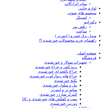
سایر ابزارآلات
لوازم جانبی
سیستم های صوتی
اسپیکر
دکوراتیو
رقص نور
ساعت
مبدل برق خودرو ( اینورتر )
راهنمای خرید محصولات خورشیدی؟!
صفحه اصلی
فروشگاه
تجهیزات سولار و خورشیدی
پروژکتور و چراغ خورشیدی
چراغ باغچه ای خورشیدی
چراغ های دیوارکوب خورشیدی
پکیج خورشیدی
پنل و سلول خورشیدی
سانورتر و اینورتر
کنترلر شارژر خورشیدی
پمپ و کفکش های خورشیدی و DC
دوربین خورشیدی