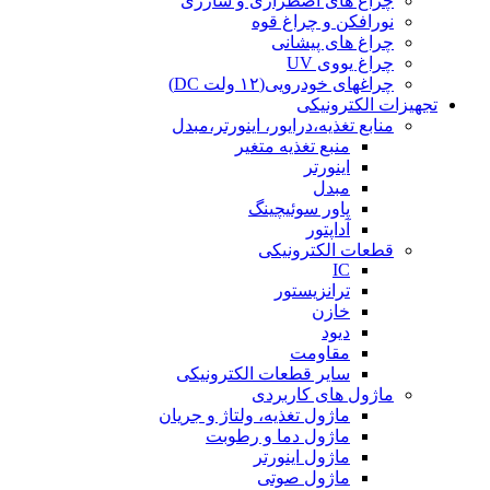
چراغ های اضطراری و شارژی
نورافکن و چراغ قوه
چراغ های پیشانی
چراغ یووی UV
چراغهای خودرویی(۱۲ ولت DC)
تجهیزات الکترونیکی
منابع تغذیه،درایور، اینورتر،مبدل
منبع تغذیه متغیر
اینورتر
مبدل
پاور سوئیچینگ
آداپتور
قطعات الکترونیکی
IC
ترانزیستور
خازن
دیود
مقاومت
سایر قطعات الکترونیکی
ماژول های کاربردی
ماژول تغذیه، ولتاژ و جریان
ماژول دما و رطوبت
ماژول اینورتر
ماژول صوتی