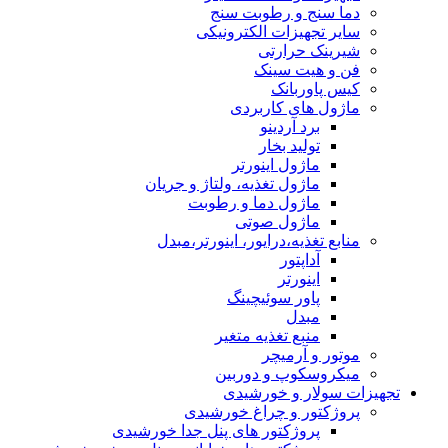
دما سنج و رطوبت سنج
سایر تجهیزات الکترونیکی
شیرینک حرارتی
فن و هیت سینک
کیس پاوربانک
ماژول های کاربردی
برد آردینو
تولید بخار
ماژول اینورتر
ماژول تغذیه، ولتاژ و جریان
ماژول دما و رطوبت
ماژول صوتی
منابع تغذیه،درایور، اینورتر،مبدل
آداپتور
اینورتر
پاور سوئیچینگ
مبدل
منبع تغذیه متغیر
موتور و آرمیچر
میکروسکوپ و دوربین
تجهیزات سولار و خورشیدی
پروژکتور و چراغ خورشیدی
پروژکتور های پنل جدا خورشیدی