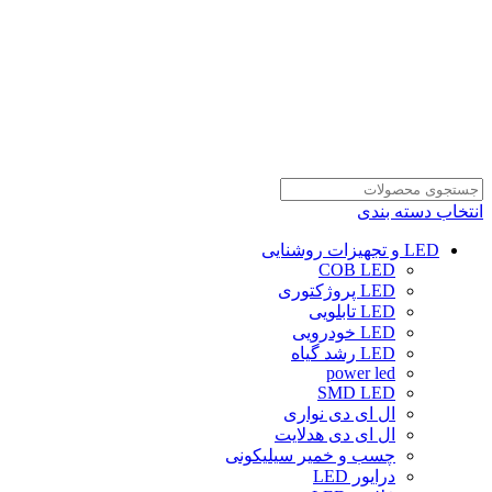
انتخاب دسته بندی
LED و تجهیزات روشنایی
COB LED
LED پروژکتوری
LED تابلویی
LED خودرویی
LED رشد گیاه
power led
SMD LED
ال ای دی نواری
ال ای دی هدلایت
چسب و خمیر سیلیکونی
درایور LED