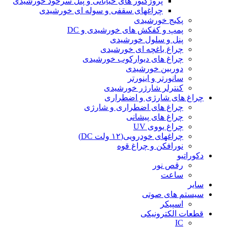
پروژکتور های خیابانی و پنل سرخود خورشیدی
چراغهای سقفی و سوله ای خورشیدی
پکیج خورشیدی
پمپ و کفکش های خورشیدی و DC
پنل و سلول خورشیدی
چراغ باغچه ای خورشیدی
چراغ های دیوارکوب خورشیدی
دوربین خورشیدی
سانورتر و اینورتر
کنترلر شارژر خورشیدی
چراغ های شارژی و اضطراری
چراغ های اضطراری و شارژی
چراغ های پیشانی
چراغ یووی UV
چراغهای خودرویی(۱۲ ولت DC)
نورافکن و چراغ قوه
دکوراتیو
رقص نور
ساعت
سایر
سیستم های صوتی
اسپیکر
قطعات الکترونیکی
IC