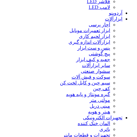
فلاشر LED
لامپ LED
آردوینو
ابزارآلات
آچار پرسی
ابزار تعمیرات موبایل
ابزار لحیم کاری
ابزارآلات اندازه گیری
پنس و ست ابزار
پیچ گوشتی
جعبه و کیف ابزار
سایر ابزارآلات
سشوار صنعتی
سوکت و فیش آلات
سیم چین و کابل لخت کن
کف چین
گیره مونتاژ و پایه هویه
مولتی متر
مینی دریل
هیتر و هویه
تجهیزات الکترونیکی
المان خنک کننده
باتری
تجهیزات و قطعات ماینر