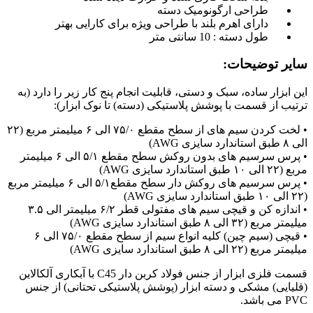
طراحی ارگونومیک دسته
دارای اهرم بلند با طراحی ویژه برای کارایی بهتر
طول دسته : 10 سانتی متر
سایر توضیحات:
این ابزار ساده، سبک و دستی، قابلیت انجام پنج کار زیر را دارد (به
ترتیب از قسمت با پوشش پلاستیکی (دسته) تا نوک ابزار):
• لخت کردن سیم های از سطح مقطع ۷۵/۰ الی ۶ میلیمتر مربع (۲۲
الی ۸ طبق استاندارد سایزی AWG)
• پرس سرسیم های بدون روکش سطح مقطع ۵/۱ الی ۶ میلیمتر
مربع (۲۲ الی ۱۰ طبق استاندارد سایزی AWG)
• پرس سرسیم های روکش دار سطح مقطع۵/۱ الی ۶ میلیمتر مربع
(۲۲ الی ۱۰ طبق استاندارد سایزی AWG)
• اندازه کن و قیچی سیم های مفتولی قطر ۶/۲ میلیمتر الی ۳.۵
میلیمتر مربع (۳۲ الی ۸ طبق استاندارد سایزی AWG)
• قیچی (سیم چین) کلیه انواع سیم از سطح مقطع ۷۵/۰ الی ۶
میلیمتر مربع (۲۲ الی ۸ طبق استاندارد سایزی AWG)
قسمت فلزی ابزار از جنس فولاد کربن دار C45 با آبکاری آلکالاین
(قلیایی) مشکی و دسته ابزار (پوشش پلاستیکی تحتانی) از جنس
PVC می باشد.