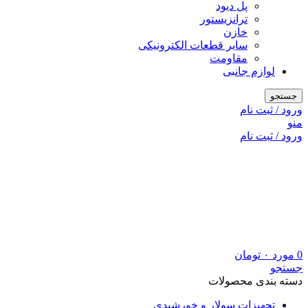
پل دیود
ترانزیستور
خازن
سایر قطعات الکترونیکی
مقاومت
لوازم جانبی
جستجو
ورود / ثبت نام
منو
ورود / ثبت نام
0
مورد
۰
تومان
جستجو
دسته بندی محصولات
تجهیزات سولار و خورشیدی