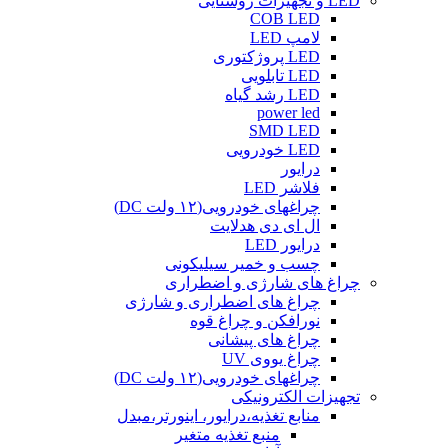
LED و تجهیزات روشنایی
COB LED
لامپ LED
LED پروژکتوری
LED تابلویی
LED رشد گیاه
power led
SMD LED
LED خودرویی
درایور
فلاشر LED
چراغهای خودرویی(۱۲ ولت DC)
ال ای دی هدلایت
درایور LED
چسب و خمیر سیلیکونی
چراغ های شارژی و اضطراری
چراغ های اضطراری و شارژی
نورافکن و چراغ قوه
چراغ های پیشانی
چراغ یووی UV
چراغهای خودرویی(۱۲ ولت DC)
تجهیزات الکترونیکی
منابع تغذیه،درایور، اینورتر،مبدل
منبع تغذیه متغیر