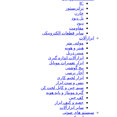
IC
ترانزیستور
خازن
پل دیود
دیود
مقاومت
سایر قطعات الکترونیکی
ابزارآلات
مولتی متر
هیتر و هویه
مینی دریل
ابزارآلات اندازه گیری
ابزار تعمیرات موبایل
پیچ گوشتی
آچار پرسی
ابزار لحیم کاری
پنس و ست ابزار
سیم چین و کابل لخت کن
گیره مونتاژ و پایه هویه
کف چین
جعبه و کیف ابزار
سایر ابزارآلات
سیستم های صوتی