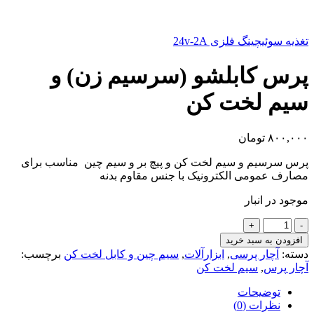
تغذیه سوئیچینگ فلزی 24v-2A
پرس کابلشو (سرسیم زن) و
سیم لخت کن
۸۰۰,۰۰۰
تومان
پرس سرسیم و سیم لخت کن و پیچ بر و سیم چین مناسب برای
مصارف عمومی الکترونیک با جنس مقاوم بدنه
موجود در انبار
پرس
کابلشو
افزودن به سبد خرید
(سرسیم
دسته:
آچار پرسی
,
ابزارآلات
,
سیم چین و کابل لخت کن
برچسب:
زن)
آچار پرس
,
سیم لخت کن
و
سیم
توضیحات
لخت
نظرات (0)