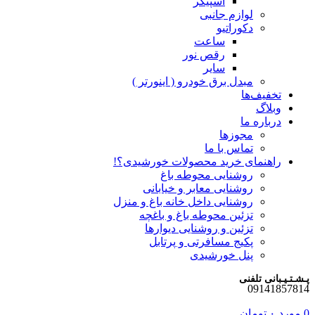
اسپیکر
لوازم جانبی
دکوراتیو
ساعت
رقص نور
سایر
مبدل برق خودرو ( اینورتر )
تخفیف‌ها
وبلاگ
درباره ما
مجوزها
تماس با ما
راهنمای خرید محصولات خورشیدی؟!
روشنایی محوطه باغ
روشنایی معابر و خیابانی
روشنایی داخل خانه باغ و منزل
تزئین محوطه باغ و باغچه
تزئین و روشنایی دیوارها
پکیج مسافرتی و پرتابل
پنل خورشیدی
پـشـتـیـبانی تلفنی
09141857814
0
مورد
۰
تومان