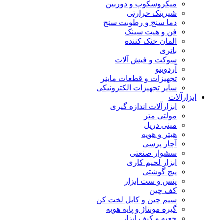
میکروسکوپ و دوربین
شیرینک حرارتی
دما سنج و رطوبت سنج
فن و هیت سینک
المان خنک کننده
باتری
سوکت و فیش آلات
آردوینو
تجهیزات و قطعات ماینر
سایر تجهیزات الکترونیکی
ابزارآلات
ابزارآلات اندازه گیری
مولتی متر
مینی دریل
هیتر و هویه
آچار پرسی
سشوار صنعتی
ابزار لحیم کاری
پیچ گوشتی
پنس و ست ابزار
کف چین
سیم چین و کابل لخت کن
گیره مونتاژ و پایه هویه
جعبه و کیف ابزار