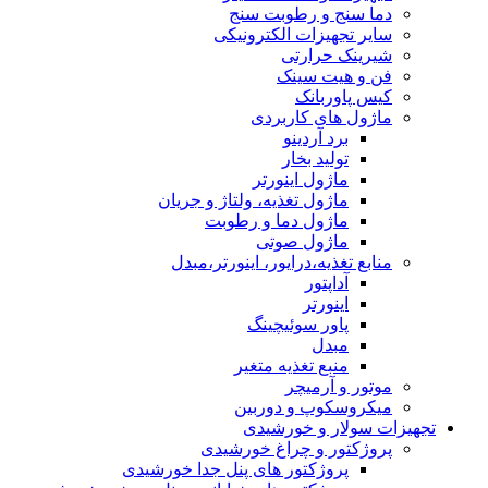
دما سنج و رطوبت سنج
سایر تجهیزات الکترونیکی
شیرینک حرارتی
فن و هیت سینک
کیس پاوربانک
ماژول های کاربردی
برد آردینو
تولید بخار
ماژول اینورتر
ماژول تغذیه، ولتاژ و جریان
ماژول دما و رطوبت
ماژول صوتی
منابع تغذیه،درایور، اینورتر،مبدل
آداپتور
اینورتر
پاور سوئیچینگ
مبدل
منبع تغذیه متغیر
موتور و آرمیچر
میکروسکوپ و دوربین
تجهیزات سولار و خورشیدی
پروژکتور و چراغ خورشیدی
پروژکتور های پنل جدا خورشیدی