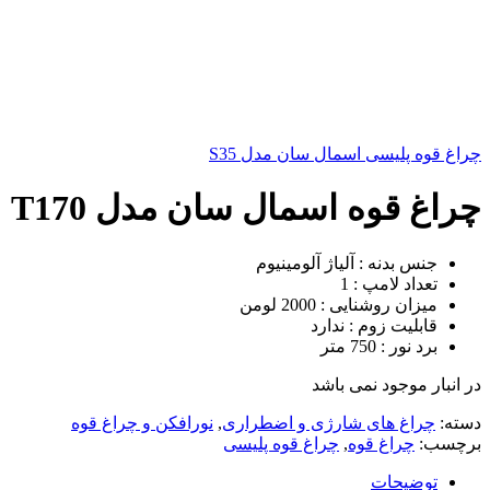
چراغ قوه پلیسی اسمال سان مدل S35
چراغ قوه اسمال سان مدل T170
جنس بدنه : آلیاژ آلومینیوم
تعداد لامپ : 1
میزان روشنایی : 2000 لومن
قابلیت زوم : ندارد
برد نور : 750 متر
در انبار موجود نمی باشد
دسته:
چراغ های شارژی و اضطراری
,
نورافکن و چراغ قوه
برچسب:
چراغ قوه
,
چراغ قوه پلیسی
توضیحات