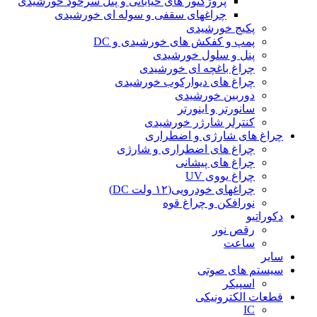
پروژکتور های خیابانی و پنل سرخود خورشیدی
چراغهای سقفی و سوله ای خورشیدی
پکیج خورشیدی
پمپ و کفکش های خورشیدی و DC
پنل و سلول خورشیدی
چراغ باغچه ای خورشیدی
چراغ های دیوارکوب خورشیدی
دوربین خورشیدی
سانورتر و اینورتر
کنترلر شارژر خورشیدی
چراغ های شارژی و اضطراری
چراغ های اضطراری و شارژی
چراغ های پیشانی
چراغ یووی UV
چراغهای خودرویی(۱۲ ولت DC)
نورافکن و چراغ قوه
دکوراتیو
رقص نور
ساعت
سایر
سیستم های صوتی
اسپیکر
قطعات الکترونیکی
IC