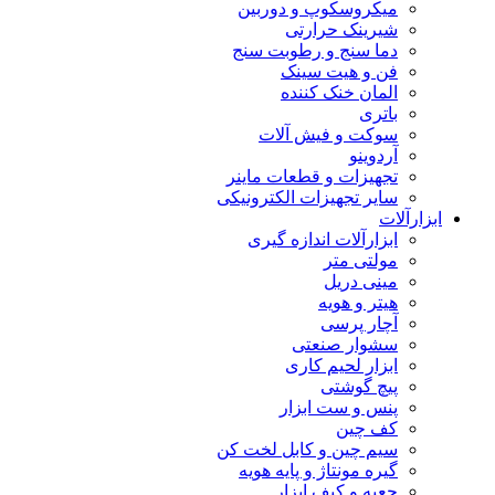
میکروسکوپ و دوربین
شیرینک حرارتی
دما سنج و رطوبت سنج
فن و هیت سینک
المان خنک کننده
باتری
سوکت و فیش آلات
آردوینو
تجهیزات و قطعات ماینر
سایر تجهیزات الکترونیکی
ابزارآلات
ابزارآلات اندازه گیری
مولتی متر
مینی دریل
هیتر و هویه
آچار پرسی
سشوار صنعتی
ابزار لحیم کاری
پیچ گوشتی
پنس و ست ابزار
کف چین
سیم چین و کابل لخت کن
گیره مونتاژ و پایه هویه
جعبه و کیف ابزار