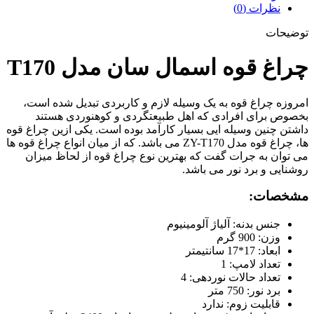
نظرات (0)
توضیحات
چراغ قوه اسمال سان مدل T170
امروزه چراغ قوه به یک وسیله لازم و کاربردی تبدیل شده است،
بخصوص برای افرادی که اهل طبیعتگردی و کوهنوردی هستند
داشتن چنین وسیله ایی بسیار کارآمد بوده است. یکی ازین چراغ قوه
ها، چراغ قوه مدل ZY-T170 می باشد. که از میان انواع چراغ قوه ها
می توان به جرات گفت که بهترین نوع چراغ قوه از لحاظ میزان
روشنایی و برد نور می باشد.
مشخصات:
جنس بدنه: آلیاژ آلومینیوم
وزن: 900 گرم
ابعاد: 17*17 سانتیمتر
تعداد لامپ: 1
تعداد حالات نوردهی: 4
برد نور: 750 متر
قابلیت زوم: ندارد