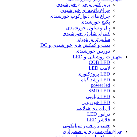
پروژکتور و چراغ خورشیدی
چراغ باغچه ای خورشیدی
چراغ های دیوارکوب خورشیدی
پکیج خورشیدی
پنل و سلول خورشیدی
کنترلر شارژر خورشیدی
سانورتر و اینورتر
پمپ و کفکش های خورشیدی و DC
دوربین خورشیدی
تجهیزات روشنایی و LED
COB LED
لامپ LED
LED پروژکتوری
LED رشد گیاه
power led
SMD LED
LED تابلویی
LED خودرویی
ال ای دی هدلایت
درایور LED
فلاشر LED
چسب و خمیر سیلیکونی
چراغ های شارژی و اضطراری