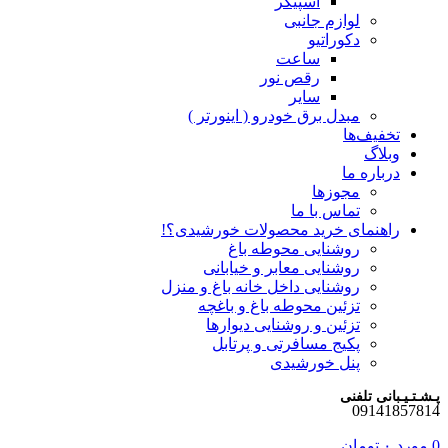
اسپیکر
لوازم جانبی
دکوراتیو
ساعت
رقص نور
سایر
مبدل برق خودرو ( اینورتر )
تخفیف‌ها
وبلاگ
درباره ما
مجوزها
تماس با ما
راهنمای خرید محصولات خورشیدی؟!
روشنایی محوطه باغ
روشنایی معابر و خیابانی
روشنایی داخل خانه باغ و منزل
تزئین محوطه باغ و باغچه
تزئین و روشنایی دیوارها
پکیج مسافرتی و پرتابل
پنل خورشیدی
پـشـتـیـبانی تلفنی
09141857814
0
مورد
۰
تومان