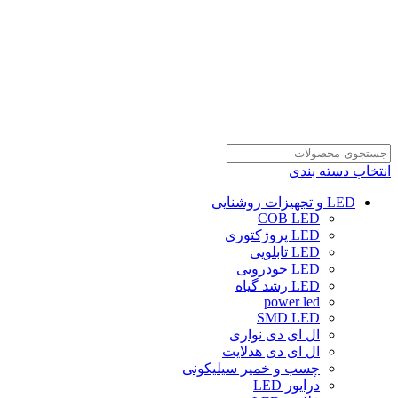
انتخاب دسته بندی
LED و تجهیزات روشنایی
COB LED
LED پروژکتوری
LED تابلویی
LED خودرویی
LED رشد گیاه
power led
SMD LED
ال ای دی نواری
ال ای دی هدلایت
چسب و خمیر سیلیکونی
درایور LED