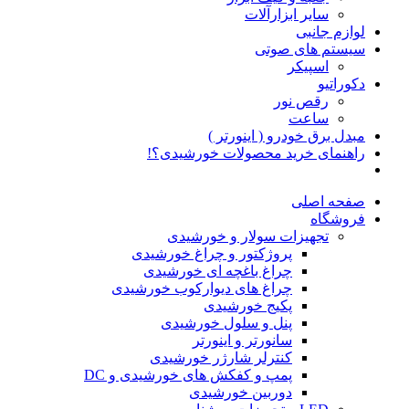
سایر ابزارآلات
لوازم جانبی
سیستم های صوتی
اسپیکر
دکوراتیو
رقص نور
ساعت
مبدل برق خودرو ( اینورتر )
راهنمای خرید محصولات خورشیدی؟!
صفحه اصلی
فروشگاه
تجهیزات سولار و خورشیدی
پروژکتور و چراغ خورشیدی
چراغ باغچه ای خورشیدی
چراغ های دیوارکوب خورشیدی
پکیج خورشیدی
پنل و سلول خورشیدی
سانورتر و اینورتر
کنترلر شارژر خورشیدی
پمپ و کفکش های خورشیدی و DC
دوربین خورشیدی