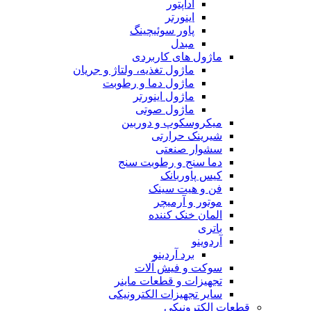
آداپتور
اینورتر
پاور سوئیچینگ
مبدل
ماژول های کاربردی
ماژول تغذیه، ولتاژ و جریان
ماژول دما و رطوبت
ماژول اینورتر
ماژول صوتی
میکروسکوپ و دوربین
شیرینک حرارتی
سشوار صنعتی
دما سنج و رطوبت سنج
کیس پاوربانک
فن و هیت سینک
موتور و آرمیچر
المان خنک کننده
باتری
آردوینو
برد آردینو
سوکت و فیش آلات
تجهیزات و قطعات ماینر
سایر تجهیزات الکترونیکی
قطعات الکترونیکی