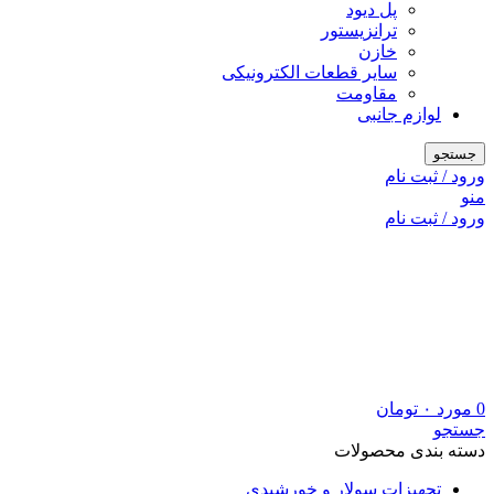
پل دیود
ترانزیستور
خازن
سایر قطعات الکترونیکی
مقاومت
لوازم جانبی
جستجو
ورود / ثبت نام
منو
ورود / ثبت نام
0
مورد
۰
تومان
جستجو
دسته بندی محصولات
تجهیزات سولار و خورشیدی