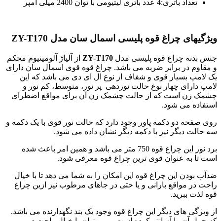
تعداد باتری:4 عدد باتری لیتیومی با توان 2400 میلی آمپر
ویژگیهای چراغ قوه پلیسی اسمال سان مدل ZY-T170
جنس بدنه چراغ قوه پلیسی مدل
ZY-T170
از آلیاژ آلومینیوم محکم
و مقاوم در برابر ضربه می باشد. چراغ قوه قوی اسمال سان دارای
یک لامپ بسیار قوی و شفاف از نوع ال ای دی می باشد که این
لامپ دارای چهار نوع حالت نوردهی پر نور، متوسط، کم نور و
چشمک زن است که از حالت چشمک زن آن برای مواقع اضطرای
استفاده می شود.
روی صفحه دو دکمه پاور وجود دارد که حالت نور قوی با یک دکمه و
سه حالت دیگر نیز با دکمه دیگر نشان داده می شود.
برد نور این چراغ قوه 750 متر می باشد و همین امر باعث شده
است تا به عنوان قوی ترین چراغ قوه معرفی شود.
ضدآب بودن این چراغ قوه این امکان را به شما می دهد تا با خیال
راحت در مواقع بارانی و یا حتی در جاهای مرطوب نیز ازین چراغ
قوه لذت ببرید.
از ویژگی های دیگر این چراغ قوه وجود یک بند نگهدارنده می باشد.
که حمل آن را آسانتر کرده است و می توان با خیال راحت دور