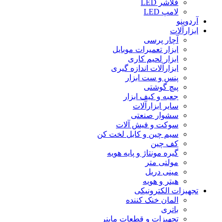
فلاشر LED
لامپ LED
آردوینو
ابزارآلات
آچار پرسی
ابزار تعمیرات موبایل
ابزار لحیم کاری
ابزارآلات اندازه گیری
پنس و ست ابزار
پیچ گوشتی
جعبه و کیف ابزار
سایر ابزارآلات
سشوار صنعتی
سوکت و فیش آلات
سیم چین و کابل لخت کن
کف چین
گیره مونتاژ و پایه هویه
مولتی متر
مینی دریل
هیتر و هویه
تجهیزات الکترونیکی
المان خنک کننده
باتری
تجهیزات و قطعات ماینر