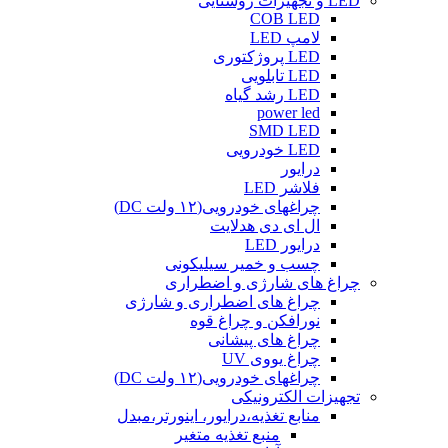
LED و تجهیزات روشنایی
COB LED
لامپ LED
LED پروژکتوری
LED تابلویی
LED رشد گیاه
power led
SMD LED
LED خودرویی
درایور
فلاشر LED
چراغهای خودرویی(۱۲ ولت DC)
ال ای دی هدلایت
درایور LED
چسب و خمیر سیلیکونی
چراغ های شارژی و اضطراری
چراغ های اضطراری و شارژی
نورافکن و چراغ قوه
چراغ های پیشانی
چراغ یووی UV
چراغهای خودرویی(۱۲ ولت DC)
تجهیزات الکترونیکی
منابع تغذیه،درایور، اینورتر،مبدل
منبع تغذیه متغیر