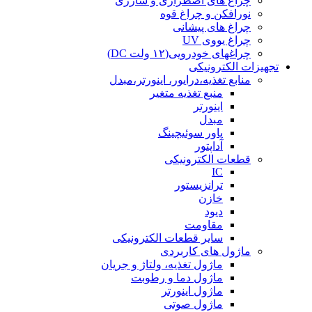
چراغ های اضطراری و شارژی
نورافکن و چراغ قوه
چراغ های پیشانی
چراغ یووی UV
چراغهای خودرویی(۱۲ ولت DC)
تجهیزات الکترونیکی
منابع تغذیه،درایور، اینورتر،مبدل
منبع تغذیه متغیر
اینورتر
مبدل
پاور سوئیچینگ
آداپتور
قطعات الکترونیکی
IC
ترانزیستور
خازن
دیود
مقاومت
سایر قطعات الکترونیکی
ماژول های کاربردی
ماژول تغذیه، ولتاژ و جریان
ماژول دما و رطوبت
ماژول اینورتر
ماژول صوتی