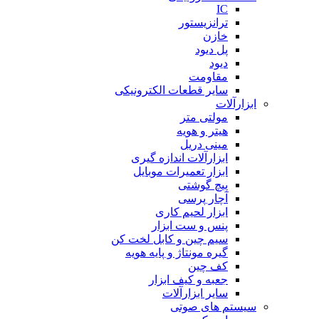
IC
ترانزیستور
خازن
پل دیود
دیود
مقاومت
سایر قطعات الکترونیکی
ابزارآلات
مولتی متر
هیتر و هویه
مینی دریل
ابزارآلات اندازه گیری
ابزار تعمیرات موبایل
پیچ گوشتی
آچار پرسی
ابزار لحیم کاری
پنس و ست ابزار
سیم چین و کابل لخت کن
گیره مونتاژ و پایه هویه
کف چین
جعبه و کیف ابزار
سایر ابزارآلات
سیستم های صوتی