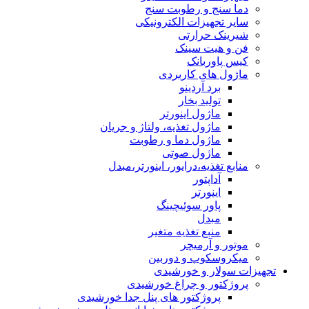
دما سنج و رطوبت سنج
سایر تجهیزات الکترونیکی
شیرینک حرارتی
فن و هیت سینک
کیس پاوربانک
ماژول های کاربردی
برد آردینو
تولید بخار
ماژول اینورتر
ماژول تغذیه، ولتاژ و جریان
ماژول دما و رطوبت
ماژول صوتی
منابع تغذیه،درایور، اینورتر،مبدل
آداپتور
اینورتر
پاور سوئیچینگ
مبدل
منبع تغذیه متغیر
موتور و آرمیچر
میکروسکوپ و دوربین
تجهیزات سولار و خورشیدی
پروژکتور و چراغ خورشیدی
پروژکتور های پنل جدا خورشیدی