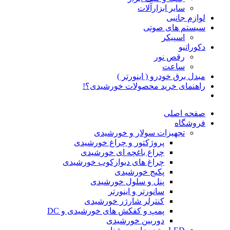
سایر ابزارآلات
لوازم جانبی
سیستم های صوتی
اسپیکر
دکوراتیو
رقص نور
ساعت
مبدل برق خودرو ( اینورتر )
راهنمای خرید محصولات خورشیدی؟!
صفحه اصلی
فروشگاه
تجهیزات سولار و خورشیدی
پروژکتور و چراغ خورشیدی
چراغ باغچه ای خورشیدی
چراغ های دیوارکوب خورشیدی
پکیج خورشیدی
پنل و سلول خورشیدی
سانورتر و اینورتر
کنترلر شارژر خورشیدی
پمپ و کفکش های خورشیدی و DC
دوربین خورشیدی