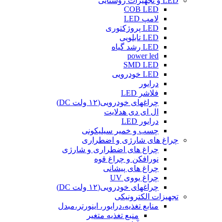
LED و تجهیزات روشنایی
COB LED
لامپ LED
LED پروژکتوری
LED تابلویی
LED رشد گیاه
power led
SMD LED
LED خودرویی
درایور
فلاشر LED
چراغهای خودرویی(۱۲ ولت DC)
ال ای دی هدلایت
درایور LED
چسب و خمیر سیلیکونی
چراغ های شارژی و اضطراری
چراغ های اضطراری و شارژی
نورافکن و چراغ قوه
چراغ های پیشانی
چراغ یووی UV
چراغهای خودرویی(۱۲ ولت DC)
تجهیزات الکترونیکی
منابع تغذیه،درایور، اینورتر،مبدل
منبع تغذیه متغیر