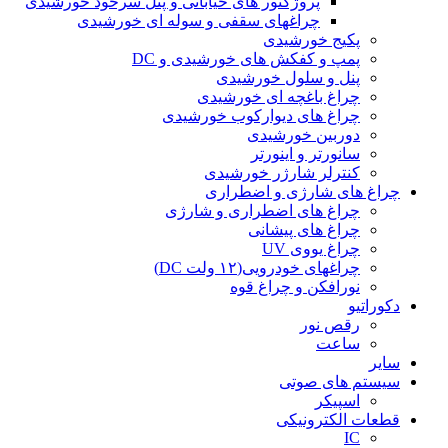
پروژکتور های خیابانی و پنل سرخود خورشیدی
چراغهای سقفی و سوله ای خورشیدی
پکیج خورشیدی
پمپ و کفکش های خورشیدی و DC
پنل و سلول خورشیدی
چراغ باغچه ای خورشیدی
چراغ های دیوارکوب خورشیدی
دوربین خورشیدی
سانورتر و اینورتر
کنترلر شارژر خورشیدی
چراغ های شارژی و اضطراری
چراغ های اضطراری و شارژی
چراغ های پیشانی
چراغ یووی UV
چراغهای خودرویی(۱۲ ولت DC)
نورافکن و چراغ قوه
دکوراتیو
رقص نور
ساعت
سایر
سیستم های صوتی
اسپیکر
قطعات الکترونیکی
IC