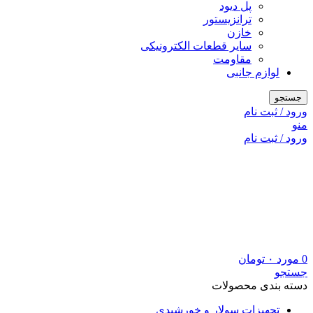
پل دیود
ترانزیستور
خازن
سایر قطعات الکترونیکی
مقاومت
لوازم جانبی
جستجو
ورود / ثبت نام
منو
ورود / ثبت نام
0
مورد
۰
تومان
جستجو
دسته بندی محصولات
تجهیزات سولار و خورشیدی