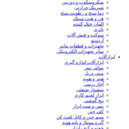
میکروسکوپ و دوربین
شیرینک حرارتی
دما سنج و رطوبت سنج
فن و هیت سینک
المان خنک کننده
باتری
سوکت و فیش آلات
آردوینو
تجهیزات و قطعات ماینر
سایر تجهیزات الکترونیکی
ابزارآلات
ابزارآلات اندازه گیری
مولتی متر
مینی دریل
هیتر و هویه
آچار پرسی
سشوار صنعتی
ابزار لحیم کاری
پیچ گوشتی
پنس و ست ابزار
کف چین
سیم چین و کابل لخت کن
گیره مونتاژ و پایه هویه
جعبه و کیف ابزار