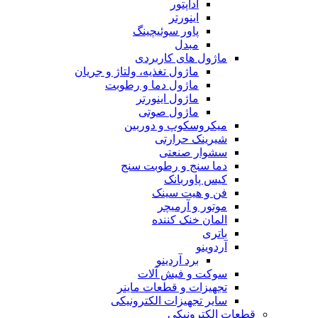
آداپتور
اینورتر
پاور سوئیچینگ
مبدل
ماژول های کاربردی
ماژول تغذیه، ولتاژ و جریان
ماژول دما و رطوبت
ماژول اینورتر
ماژول صوتی
میکروسکوپ و دوربین
شیرینک حرارتی
سشوار صنعتی
دما سنج و رطوبت سنج
کیس پاوربانک
فن و هیت سینک
موتور و آرمیچر
المان خنک کننده
باتری
آردوینو
برد آردینو
سوکت و فیش آلات
تجهیزات و قطعات ماینر
سایر تجهیزات الکترونیکی
قطعات الکترونیکی