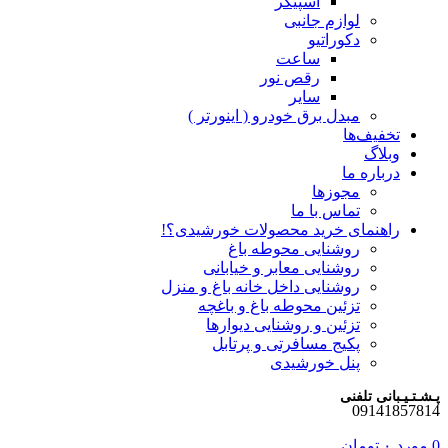
اسپیکر
لوازم جانبی
دکوراتیو
ساعت
رقص نور
سایر
مبدل برق خودرو ( اینورتر )
تخفیف‌ها
وبلاگ
درباره ما
مجوزها
تماس با ما
راهنمای خرید محصولات خورشیدی؟!
روشنایی محوطه باغ
روشنایی معابر و خیابانی
روشنایی داخل خانه باغ و منزل
تزئین محوطه باغ و باغچه
تزئین و روشنایی دیوارها
پکیج مسافرتی و پرتابل
پنل خورشیدی
پـشـتـیـبانی تلفنی
09141857814
0
مورد
۰
تومان