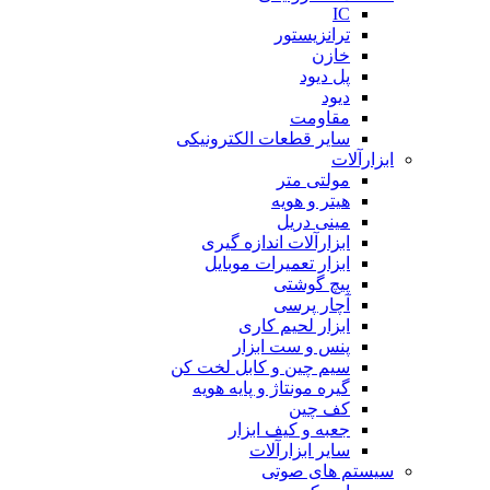
IC
ترانزیستور
خازن
پل دیود
دیود
مقاومت
سایر قطعات الکترونیکی
ابزارآلات
مولتی متر
هیتر و هویه
مینی دریل
ابزارآلات اندازه گیری
ابزار تعمیرات موبایل
پیچ گوشتی
آچار پرسی
ابزار لحیم کاری
پنس و ست ابزار
سیم چین و کابل لخت کن
گیره مونتاژ و پایه هویه
کف چین
جعبه و کیف ابزار
سایر ابزارآلات
سیستم های صوتی