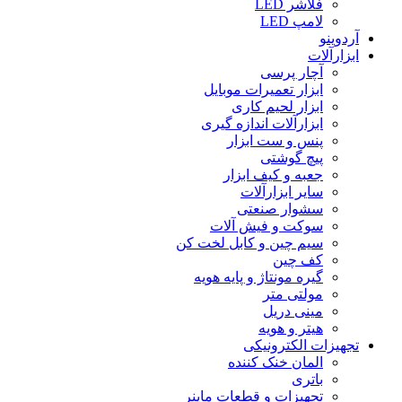
فلاشر LED
لامپ LED
آردوینو
ابزارآلات
آچار پرسی
ابزار تعمیرات موبایل
ابزار لحیم کاری
ابزارآلات اندازه گیری
پنس و ست ابزار
پیچ گوشتی
جعبه و کیف ابزار
سایر ابزارآلات
سشوار صنعتی
سوکت و فیش آلات
سیم چین و کابل لخت کن
کف چین
گیره مونتاژ و پایه هویه
مولتی متر
مینی دریل
هیتر و هویه
تجهیزات الکترونیکی
المان خنک کننده
باتری
تجهیزات و قطعات ماینر