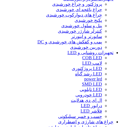
پروژکتور و چراغ خورشیدی
چراغ باغچه ای خورشیدی
چراغ های دیوارکوب خورشیدی
پکیج خورشیدی
پنل و سلول خورشیدی
کنترلر شارژر خورشیدی
سانورتر و اینورتر
پمپ و کفکش های خورشیدی و DC
دوربین خورشیدی
تجهیزات روشنایی و LED
COB LED
لامپ LED
LED پروژکتوری
LED رشد گیاه
power led
SMD LED
LED تابلویی
LED خودرویی
ال ای دی هدلایت
درایور LED
فلاشر LED
چسب و خمیر سیلیکونی
چراغ های شارژی و اضطراری