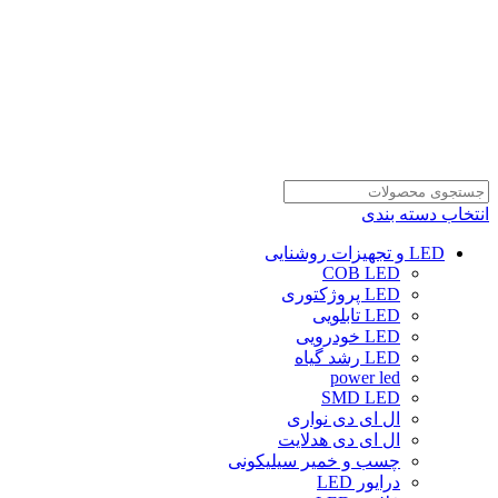
انتخاب دسته بندی
LED و تجهیزات روشنایی
COB LED
LED پروژکتوری
LED تابلویی
LED خودرویی
LED رشد گیاه
power led
SMD LED
ال ای دی نواری
ال ای دی هدلایت
چسب و خمیر سیلیکونی
درایور LED