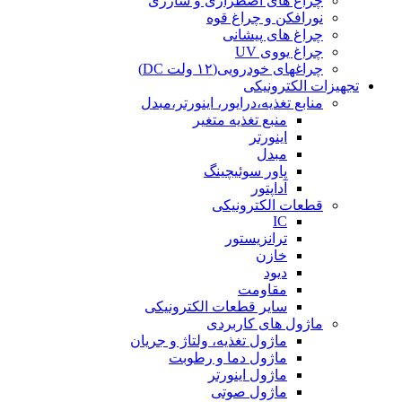
چراغ های اضطراری و شارژی
نورافکن و چراغ قوه
چراغ های پیشانی
چراغ یووی UV
چراغهای خودرویی(۱۲ ولت DC)
تجهیزات الکترونیکی
منابع تغذیه،درایور، اینورتر،مبدل
منبع تغذیه متغیر
اینورتر
مبدل
پاور سوئیچینگ
آداپتور
قطعات الکترونیکی
IC
ترانزیستور
خازن
دیود
مقاومت
سایر قطعات الکترونیکی
ماژول های کاربردی
ماژول تغذیه، ولتاژ و جریان
ماژول دما و رطوبت
ماژول اینورتر
ماژول صوتی