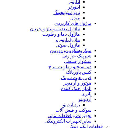
آداپتور
اینورتر
پاور سوئیچینگ
مبدل
ماژول های کاربردی
ماژول تغذیه، ولتاژ و جریان
ماژول دما و رطوبت
ماژول اینورتر
ماژول صوتی
میکروسکوپ و دوربین
شیرینک حرارتی
سشوار صنعتی
دما سنج و رطوبت سنج
کیس پاوربانک
فن و هیت سینک
موتور و آرمیچر
المان خنک کننده
باتری
آردوینو
برد آردینو
سوکت و فیش آلات
تجهیزات و قطعات ماینر
سایر تجهیزات الکترونیکی
قطعات الکترونیکی