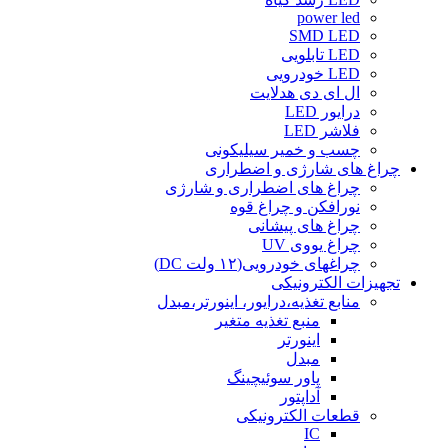
power led
SMD LED
LED تابلویی
LED خودرویی
ال ای دی هدلایت
درایور LED
فلاشر LED
چسب و خمیر سیلیکونی
چراغ های شارژی و اضطراری
چراغ های اضطراری و شارژی
نورافکن و چراغ قوه
چراغ های پیشانی
چراغ یووی UV
چراغهای خودرویی(۱۲ ولت DC)
تجهیزات الکترونیکی
منابع تغذیه،درایور، اینورتر،مبدل
منبع تغذیه متغیر
اینورتر
مبدل
پاور سوئیچینگ
آداپتور
قطعات الکترونیکی
IC