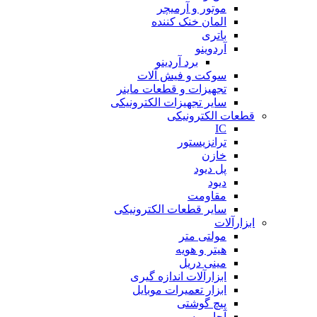
موتور و آرمیچر
المان خنک کننده
باتری
آردوینو
برد آردینو
سوکت و فیش آلات
تجهیزات و قطعات ماینر
سایر تجهیزات الکترونیکی
قطعات الکترونیکی
IC
ترانزیستور
خازن
پل دیود
دیود
مقاومت
سایر قطعات الکترونیکی
ابزارآلات
مولتی متر
هیتر و هویه
مینی دریل
ابزارآلات اندازه گیری
ابزار تعمیرات موبایل
پیچ گوشتی
آچار پرسی