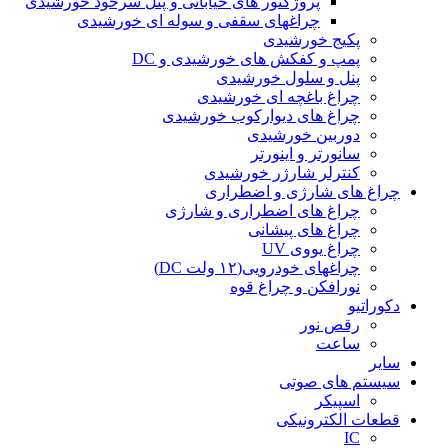
پروژکتور های خیابانی و پنل سرخود خورشیدی
چراغهای سقفی و سوله ای خورشیدی
پکیج خورشیدی
پمپ و کفکش های خورشیدی و DC
پنل و سلول خورشیدی
چراغ باغچه ای خورشیدی
چراغ های دیوارکوب خورشیدی
دوربین خورشیدی
سانورتر و اینورتر
کنترلر شارژر خورشیدی
چراغ های شارژی و اضطراری
چراغ های اضطراری و شارژی
چراغ های پیشانی
چراغ یووی UV
چراغهای خودرویی(۱۲ ولت DC)
نورافکن و چراغ قوه
دکوراتیو
رقص نور
ساعت
سایر
سیستم های صوتی
اسپیکر
قطعات الکترونیکی
IC