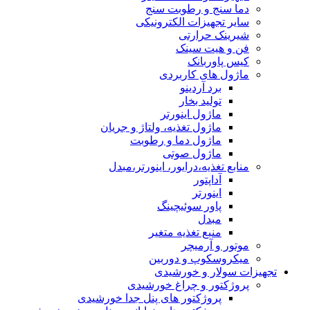
دما سنج و رطوبت سنج
سایر تجهیزات الکترونیکی
شیرینک حرارتی
فن و هیت سینک
کیس پاوربانک
ماژول های کاربردی
برد آردینو
تولید بخار
ماژول اینورتر
ماژول تغذیه، ولتاژ و جریان
ماژول دما و رطوبت
ماژول صوتی
منابع تغذیه،درایور، اینورتر،مبدل
آداپتور
اینورتر
پاور سوئیچینگ
مبدل
منبع تغذیه متغیر
موتور و آرمیچر
میکروسکوپ و دوربین
تجهیزات سولار و خورشیدی
پروژکتور و چراغ خورشیدی
پروژکتور های پنل جدا خورشیدی