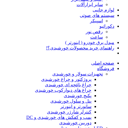
سایر ابزارآلات
لوازم جانبی
سیستم های صوتی
اسپیکر
دکوراتیو
رقص نور
ساعت
مبدل برق خودرو ( اینورتر )
راهنمای خرید محصولات خورشیدی؟!
صفحه اصلی
فروشگاه
تجهیزات سولار و خورشیدی
پروژکتور و چراغ خورشیدی
چراغ باغچه ای خورشیدی
چراغ های دیوارکوب خورشیدی
پکیج خورشیدی
پنل و سلول خورشیدی
سانورتر و اینورتر
کنترلر شارژر خورشیدی
پمپ و کفکش های خورشیدی و DC
دوربین خورشیدی