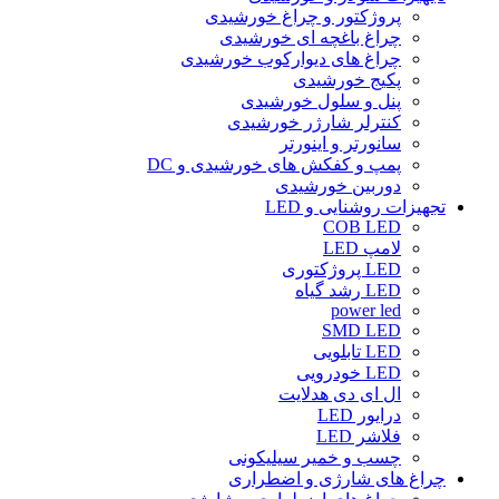
پروژکتور و چراغ خورشیدی
چراغ باغچه ای خورشیدی
چراغ های دیوارکوب خورشیدی
پکیج خورشیدی
پنل و سلول خورشیدی
کنترلر شارژر خورشیدی
سانورتر و اینورتر
پمپ و کفکش های خورشیدی و DC
دوربین خورشیدی
تجهیزات روشنایی و LED
COB LED
لامپ LED
LED پروژکتوری
LED رشد گیاه
power led
SMD LED
LED تابلویی
LED خودرویی
ال ای دی هدلایت
درایور LED
فلاشر LED
چسب و خمیر سیلیکونی
چراغ های شارژی و اضطراری