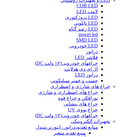
LED و تجهیزات روشنایی
COB LED
لامپ LED
LED پروژکتوری
LED تابلویی
LED رشد گیاه
power led
SMD LED
LED خودرویی
درایور
فلاشر LED
چراغهای خودرویی(۱۲ ولت DC)
ال ای دی هدلایت
درایور LED
چسب و خمیر سیلیکونی
چراغ های شارژی و اضطراری
چراغ های اضطراری و شارژی
نورافکن و چراغ قوه
چراغ های پیشانی
چراغ یووی UV
چراغهای خودرویی(۱۲ ولت DC)
تجهیزات الکترونیکی
منابع تغذیه،درایور، اینورتر،مبدل
منبع تغذیه متغیر