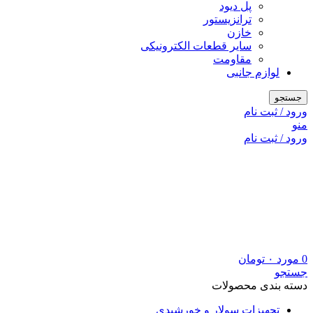
پل دیود
ترانزیستور
خازن
سایر قطعات الکترونیکی
مقاومت
لوازم جانبی
جستجو
ورود / ثبت نام
منو
ورود / ثبت نام
0
مورد
۰
تومان
جستجو
دسته بندی محصولات
تجهیزات سولار و خورشیدی