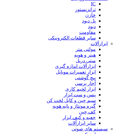
IC
ترانزیستور
خازن
پل دیود
دیود
مقاومت
سایر قطعات الکترونیکی
ابزارآلات
مولتی متر
هیتر و هویه
مینی دریل
ابزارآلات اندازه گیری
ابزار تعمیرات موبایل
پیچ گوشتی
آچار پرسی
ابزار لحیم کاری
پنس و ست ابزار
سیم چین و کابل لخت کن
گیره مونتاژ و پایه هویه
کف چین
جعبه و کیف ابزار
سایر ابزارآلات
سیستم های صوتی