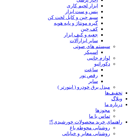
ابزار لحیم کاری
پنس و ست ابزار
سیم چین و کابل لخت کن
گیره مونتاژ و پایه هویه
کف چین
جعبه و کیف ابزار
سایر ابزارآلات
سیستم های صوتی
اسپیکر
لوازم جانبی
دکوراتیو
ساعت
رقص نور
سایر
مبدل برق خودرو ( اینورتر )
تخفیف‌ها
وبلاگ
درباره ما
مجوزها
تماس با ما
راهنمای خرید محصولات خورشیدی؟!
روشنایی محوطه باغ
روشنایی معابر و خیابانی