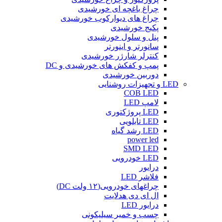
چراغ باغچه ای خورشیدی
چراغ های دیوارکوب خورشیدی
پکیج خورشیدی
پنل و سلول خورشیدی
سانورتر و اینورتر
کنترلر شارژر خورشیدی
پمپ و کفکش های خورشیدی و DC
دوربین خورشیدی
LED و تجهیزات روشنایی
COB LED
لامپ LED
LED پروژکتوری
LED تابلویی
LED رشد گیاه
power led
SMD LED
LED خودرویی
درایور
فلاشر LED
چراغهای خودرویی(۱۲ ولت DC)
ال ای دی هدلایت
درایور LED
چسب و خمیر سیلیکونی