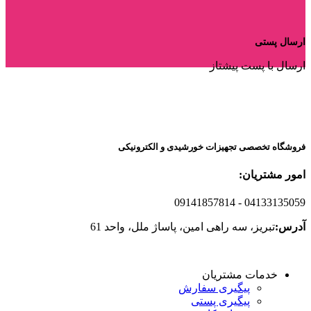
ارسال پستی
ارسال با پست پیشتاز
فروشگاه تخصصی تجهیزات خورشیدی و الکترونیکی
امور مشتریان:
09141857814
- 04133135059
آدرس:
تبریز، سه راهی امین، پاساژ ملل، واحد 61
خدمات مشتریان
پیگیری سفارش
پیگیری پستی