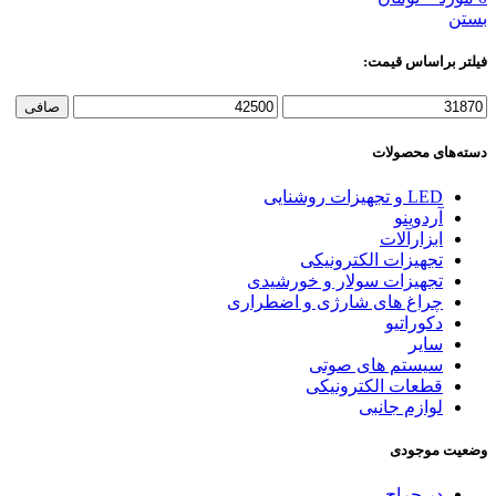
بستن
فیلتر براساس قیمت:
حداقل
حداكثر
صافی
قیمت
قيمت
دسته‌های محصولات
LED و تجهیزات روشنایی
آردوینو
ابزارآلات
تجهیزات الکترونیکی
تجهیزات سولار و خورشیدی
چراغ های شارژی و اضطراری
دکوراتیو
سایر
سیستم های صوتی
قطعات الکترونیکی
لوازم جانبی
وضعیت موجودی
در حراج