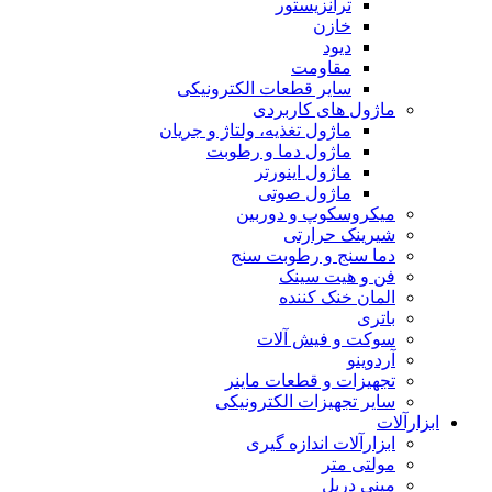
ترانزیستور
خازن
دیود
مقاومت
سایر قطعات الکترونیکی
ماژول های کاربردی
ماژول تغذیه، ولتاژ و جریان
ماژول دما و رطوبت
ماژول اینورتر
ماژول صوتی
میکروسکوپ و دوربین
شیرینک حرارتی
دما سنج و رطوبت سنج
فن و هیت سینک
المان خنک کننده
باتری
سوکت و فیش آلات
آردوینو
تجهیزات و قطعات ماینر
سایر تجهیزات الکترونیکی
ابزارآلات
ابزارآلات اندازه گیری
مولتی متر
مینی دریل