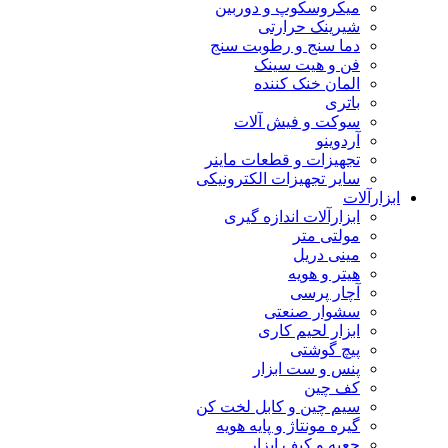
میکروسکوپ و دوربین
شیرینک حرارتی
دما سنج و رطوبت سنج
فن و هیت سینک
المان خنک کننده
باتری
سوکت و فیش آلات
آردوینو
تجهیزات و قطعات ماینر
سایر تجهیزات الکترونیکی
ابزارآلات
ابزارآلات اندازه گیری
مولتی متر
مینی دریل
هیتر و هویه
آچار پرسی
سشوار صنعتی
ابزار لحیم کاری
پیچ گوشتی
پنس و ست ابزار
کف چین
سیم چین و کابل لخت کن
گیره مونتاژ و پایه هویه
جعبه و کیف ابزار