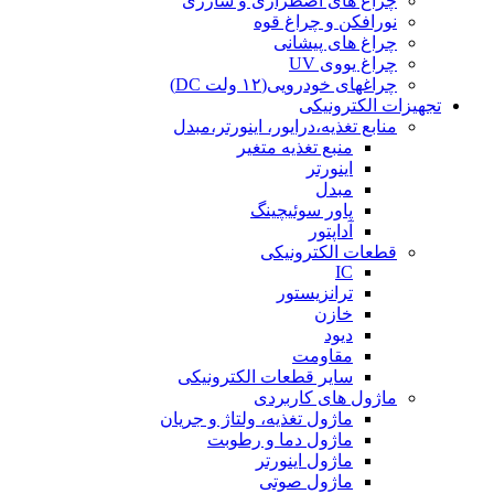
چراغ های اضطراری و شارژی
نورافکن و چراغ قوه
چراغ های پیشانی
چراغ یووی UV
چراغهای خودرویی(۱۲ ولت DC)
تجهیزات الکترونیکی
منابع تغذیه،درایور، اینورتر،مبدل
منبع تغذیه متغیر
اینورتر
مبدل
پاور سوئیچینگ
آداپتور
قطعات الکترونیکی
IC
ترانزیستور
خازن
دیود
مقاومت
سایر قطعات الکترونیکی
ماژول های کاربردی
ماژول تغذیه، ولتاژ و جریان
ماژول دما و رطوبت
ماژول اینورتر
ماژول صوتی