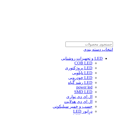
انتخاب دسته بندی
LED و تجهیزات روشنایی
COB LED
LED پروژکتوری
LED تابلویی
LED خودرویی
LED رشد گیاه
power led
SMD LED
ال ای دی نواری
ال ای دی هدلایت
چسب و خمیر سیلیکونی
درایور LED