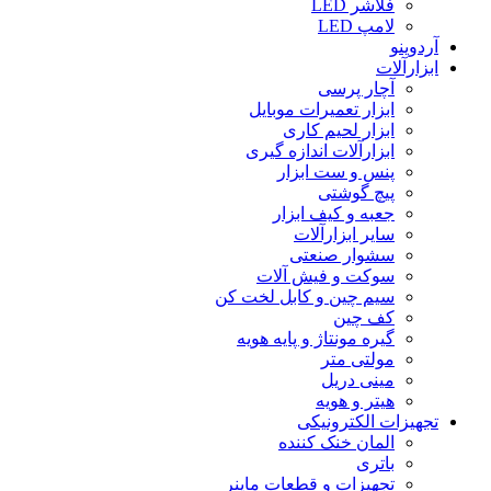
فلاشر LED
لامپ LED
آردوینو
ابزارآلات
آچار پرسی
ابزار تعمیرات موبایل
ابزار لحیم کاری
ابزارآلات اندازه گیری
پنس و ست ابزار
پیچ گوشتی
جعبه و کیف ابزار
سایر ابزارآلات
سشوار صنعتی
سوکت و فیش آلات
سیم چین و کابل لخت کن
کف چین
گیره مونتاژ و پایه هویه
مولتی متر
مینی دریل
هیتر و هویه
تجهیزات الکترونیکی
المان خنک کننده
باتری
تجهیزات و قطعات ماینر