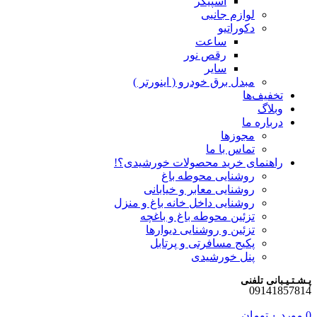
اسپیکر
لوازم جانبی
دکوراتیو
ساعت
رقص نور
سایر
مبدل برق خودرو ( اینورتر )
تخفیف‌ها
وبلاگ
درباره ما
مجوزها
تماس با ما
راهنمای خرید محصولات خورشیدی؟!
روشنایی محوطه باغ
روشنایی معابر و خیابانی
روشنایی داخل خانه باغ و منزل
تزئین محوطه باغ و باغچه
تزئین و روشنایی دیوارها
پکیج مسافرتی و پرتابل
پنل خورشیدی
پـشـتـیـبانی تلفنی
09141857814
0
مورد
۰
تومان