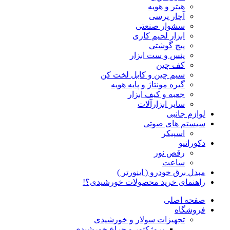
هیتر و هویه
آچار پرسی
سشوار صنعتی
ابزار لحیم کاری
پیچ گوشتی
پنس و ست ابزار
کف چین
سیم چین و کابل لخت کن
گیره مونتاژ و پایه هویه
جعبه و کیف ابزار
سایر ابزارآلات
لوازم جانبی
سیستم های صوتی
اسپیکر
دکوراتیو
رقص نور
ساعت
مبدل برق خودرو ( اینورتر )
راهنمای خرید محصولات خورشیدی؟!
صفحه اصلی
فروشگاه
تجهیزات سولار و خورشیدی
پروژکتور و چراغ خورشیدی