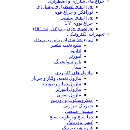
چراغ های شارژی و اضطراری
چراغ های اضطراری و شارژی
نورافکن و چراغ قوه
چراغ های پیشانی
چراغ یووی UV
چراغهای خودرویی(۱۲ ولت DC)
تجهیزات الکترونیکی
منابع تغذیه،درایور، اینورتر،مبدل
منبع تغذیه متغیر
آداپتور
اینورتر
پاور سوئیچینگ
مبدل
ماژول های کاربردی
ماژول تغذیه، ولتاژ و جریان
ماژول دما و رطوبت
ماژول اینورتر
ماژول صوتی
میکروسکوپ و دوربین
شیرینک حرارتی
سشوار صنعتی
دما سنج و رطوبت سنج
کیس پاوربانک
فن و هیت سینک