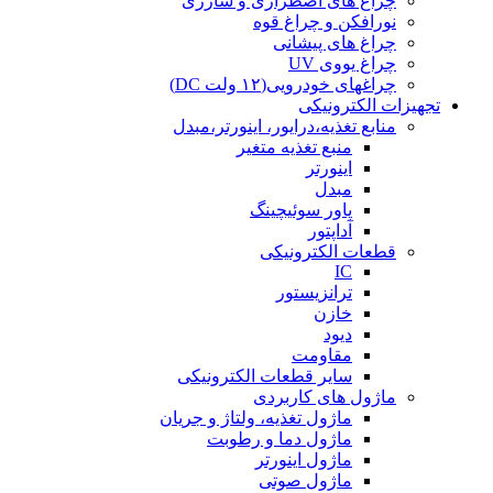
چراغ های اضطراری و شارژی
نورافکن و چراغ قوه
چراغ های پیشانی
چراغ یووی UV
چراغهای خودرویی(۱۲ ولت DC)
تجهیزات الکترونیکی
منابع تغذیه،درایور، اینورتر،مبدل
منبع تغذیه متغیر
اینورتر
مبدل
پاور سوئیچینگ
آداپتور
قطعات الکترونیکی
IC
ترانزیستور
خازن
دیود
مقاومت
سایر قطعات الکترونیکی
ماژول های کاربردی
ماژول تغذیه، ولتاژ و جریان
ماژول دما و رطوبت
ماژول اینورتر
ماژول صوتی