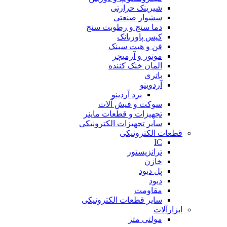
شیرینک حرارتی
سشوار صنعتی
دما سنج و رطوبت سنج
کیس پاوربانک
فن و هیت سینک
موتور و آرمیچر
المان خنک کننده
باتری
آردوینو
برد آردینو
سوکت و فیش آلات
تجهیزات و قطعات ماینر
سایر تجهیزات الکترونیکی
قطعات الکترونیکی
IC
ترانزیستور
خازن
پل دیود
دیود
مقاومت
سایر قطعات الکترونیکی
ابزارآلات
مولتی متر