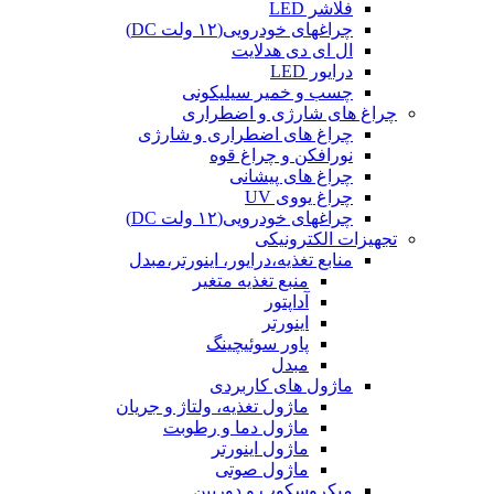
فلاشر LED
چراغهای خودرویی(۱۲ ولت DC)
ال ای دی هدلایت
درایور LED
چسب و خمیر سیلیکونی
چراغ های شارژی و اضطراری
چراغ های اضطراری و شارژی
نورافکن و چراغ قوه
چراغ های پیشانی
چراغ یووی UV
چراغهای خودرویی(۱۲ ولت DC)
تجهیزات الکترونیکی
منابع تغذیه،درایور، اینورتر،مبدل
منبع تغذیه متغیر
آداپتور
اینورتر
پاور سوئیچینگ
مبدل
ماژول های کاربردی
ماژول تغذیه، ولتاژ و جریان
ماژول دما و رطوبت
ماژول اینورتر
ماژول صوتی
میکروسکوپ و دوربین