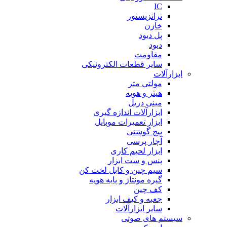
IC
ترانزیستور
خازن
پل دیود
دیود
مقاومت
سایر قطعات الکترونیکی
ابزارآلات
مولتی متر
هیتر و هویه
مینی دریل
ابزارآلات اندازه گیری
ابزار تعمیرات موبایل
پیچ گوشتی
آچار پرسی
ابزار لحیم کاری
پنس و ست ابزار
سیم چین و کابل لخت کن
گیره مونتاژ و پایه هویه
کف چین
جعبه و کیف ابزار
سایر ابزارآلات
سیستم های صوتی