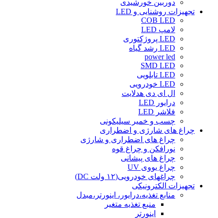
دوربین خورشیدی
تجهیزات روشنایی و LED
COB LED
لامپ LED
LED پروژکتوری
LED رشد گیاه
power led
SMD LED
LED تابلویی
LED خودرویی
ال ای دی هدلایت
درایور LED
فلاشر LED
چسب و خمیر سیلیکونی
چراغ های شارژی و اضطراری
چراغ های اضطراری و شارژی
نورافکن و چراغ قوه
چراغ های پیشانی
چراغ یووی UV
چراغهای خودرویی(۱۲ ولت DC)
تجهیزات الکترونیکی
منابع تغذیه،درایور، اینورتر،مبدل
منبع تغذیه متغیر
اینورتر