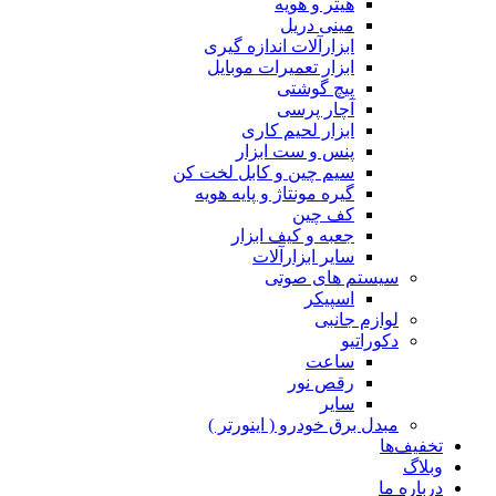
هیتر و هویه
مینی دریل
ابزارآلات اندازه گیری
ابزار تعمیرات موبایل
پیچ گوشتی
آچار پرسی
ابزار لحیم کاری
پنس و ست ابزار
سیم چین و کابل لخت کن
گیره مونتاژ و پایه هویه
کف چین
جعبه و کیف ابزار
سایر ابزارآلات
سیستم های صوتی
اسپیکر
لوازم جانبی
دکوراتیو
ساعت
رقص نور
سایر
مبدل برق خودرو ( اینورتر )
تخفیف‌ها
وبلاگ
درباره ما