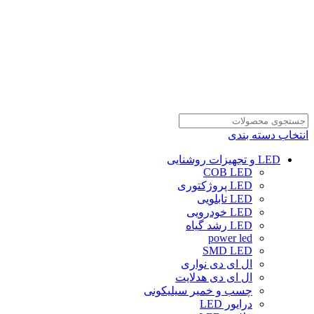
انتخاب دسته بندی
LED و تجهیزات روشنایی
COB LED
LED پروژکتوری
LED تابلویی
LED خودرویی
LED رشد گیاه
power led
SMD LED
ال ای دی نواری
ال ای دی هدلایت
چسب و خمیر سیلیکونی
درایور LED