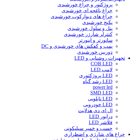
پروژکتور و چراغ خورشیدی
چراغ باغچه ای خورشیدی
چراغ های دیوارکوب خورشیدی
پکیج خورشیدی
پنل و سلول خورشیدی
کنترلر شارژر خورشیدی
سانورتر و اینورتر
پمپ و کفکش های خورشیدی و DC
دوربین خورشیدی
تجهیزات روشنایی و LED
COB LED
لامپ LED
LED پروژکتوری
LED رشد گیاه
power led
SMD LED
LED تابلویی
LED خودرویی
ال ای دی هدلایت
درایور LED
فلاشر LED
چسب و خمیر سیلیکونی
چراغ های شارژی و اضطراری