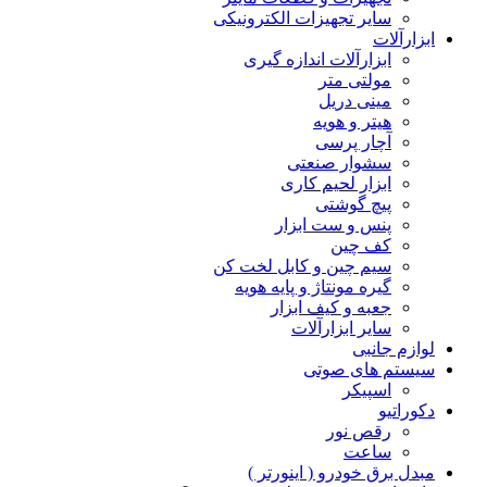
سایر تجهیزات الکترونیکی
ابزارآلات
ابزارآلات اندازه گیری
مولتی متر
مینی دریل
هیتر و هویه
آچار پرسی
سشوار صنعتی
ابزار لحیم کاری
پیچ گوشتی
پنس و ست ابزار
کف چین
سیم چین و کابل لخت کن
گیره مونتاژ و پایه هویه
جعبه و کیف ابزار
سایر ابزارآلات
لوازم جانبی
سیستم های صوتی
اسپیکر
دکوراتیو
رقص نور
ساعت
مبدل برق خودرو ( اینورتر )