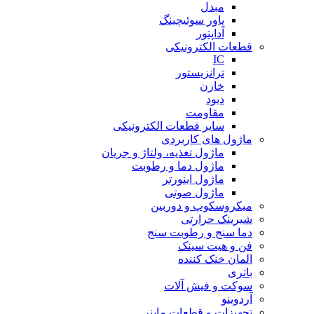
مبدل
پاور سوئیچینگ
آداپتور
قطعات الکترونیکی
IC
ترانزیستور
خازن
دیود
مقاومت
سایر قطعات الکترونیکی
ماژول های کاربردی
ماژول تغذیه، ولتاژ و جریان
ماژول دما و رطوبت
ماژول اینورتر
ماژول صوتی
میکروسکوپ و دوربین
شیرینک حرارتی
دما سنج و رطوبت سنج
فن و هیت سینک
المان خنک کننده
باتری
سوکت و فیش آلات
آردوینو
تجهیزات و قطعات ماینر