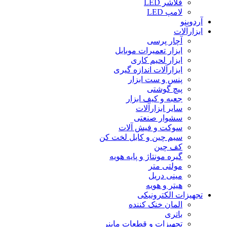
فلاشر LED
لامپ LED
آردوینو
ابزارآلات
آچار پرسی
ابزار تعمیرات موبایل
ابزار لحیم کاری
ابزارآلات اندازه گیری
پنس و ست ابزار
پیچ گوشتی
جعبه و کیف ابزار
سایر ابزارآلات
سشوار صنعتی
سوکت و فیش آلات
سیم چین و کابل لخت کن
کف چین
گیره مونتاژ و پایه هویه
مولتی متر
مینی دریل
هیتر و هویه
تجهیزات الکترونیکی
المان خنک کننده
باتری
تجهیزات و قطعات ماینر