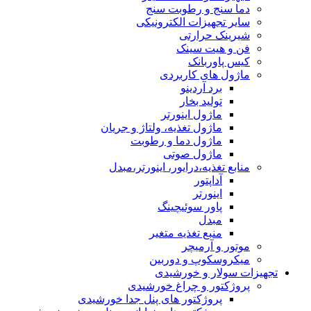
دما سنج و رطوبت سنج
سایر تجهیزات الکترونیکی
شیرینک حرارتی
فن و هیت سینک
کیس پاوربانک
ماژول های کاربردی
برد آردینو
تولید بخار
ماژول اینورتر
ماژول تغذیه، ولتاژ و جریان
ماژول دما و رطوبت
ماژول صوتی
منابع تغذیه،درایور، اینورتر،مبدل
آداپتور
اینورتر
پاور سوئیچینگ
مبدل
منبع تغذیه متغیر
موتور و آرمیچر
میکروسکوپ و دوربین
تجهیزات سولار و خورشیدی
پروژکتور و چراغ خورشیدی
پروژکتور های پنل جدا خورشیدی