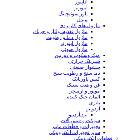
آداپتور
اینورتر
پاور سوئیچینگ
مبدل
ماژول های کاربردی
ماژول تغذیه، ولتاژ و جریان
ماژول دما و رطوبت
ماژول اینورتر
ماژول صوتی
میکروسکوپ و دوربین
شیرینک حرارتی
سشوار صنعتی
دما سنج و رطوبت سنج
کیس پاوربانک
فن و هیت سینک
موتور و آرمیچر
المان خنک کننده
باتری
آردوینو
برد آردینو
سوکت و فیش آلات
تجهیزات و قطعات ماینر
سایر تجهیزات الکترونیکی
قطعات الکترونیکی