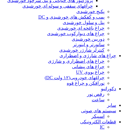
پروژکتور های خیابانی و پنل سرخود خورشیدی
چراغهای سقفی و سوله ای خورشیدی
پکیج خورشیدی
پمپ و کفکش های خورشیدی و DC
پنل و سلول خورشیدی
چراغ باغچه ای خورشیدی
چراغ های دیوارکوب خورشیدی
دوربین خورشیدی
سانورتر و اینورتر
کنترلر شارژر خورشیدی
چراغ های شارژی و اضطراری
چراغ های اضطراری و شارژی
چراغ های پیشانی
چراغ یووی UV
چراغهای خودرویی(۱۲ ولت DC)
نورافکن و چراغ قوه
دکوراتیو
رقص نور
ساعت
سایر
سیستم های صوتی
اسپیکر
قطعات الکترونیکی
IC