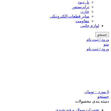
پل دیود
ترانزیستور
خازن
سایر قطعات الکترونیکی
مقاومت
لوازم جانبی
جستجو
ورود / ثبت نام
منو
ورود / ثبت نام
0
مورد
۰
تومان
جستجو
دسته بندی محصولات
تجهیزات سولار و خورشیدی