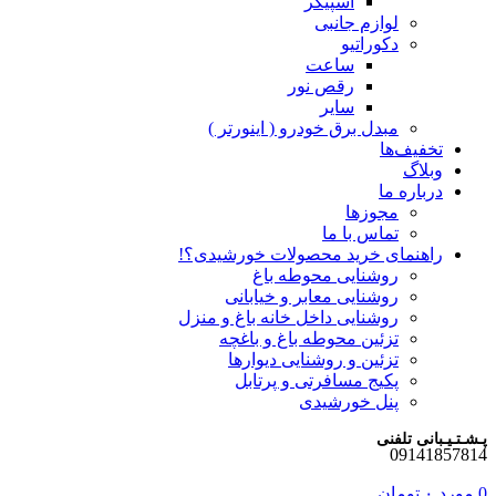
اسپیکر
لوازم جانبی
دکوراتیو
ساعت
رقص نور
سایر
مبدل برق خودرو ( اینورتر )
تخفیف‌ها
وبلاگ
درباره ما
مجوزها
تماس با ما
راهنمای خرید محصولات خورشیدی؟!
روشنایی محوطه باغ
روشنایی معابر و خیابانی
روشنایی داخل خانه باغ و منزل
تزئین محوطه باغ و باغچه
تزئین و روشنایی دیوارها
پکیج مسافرتی و پرتابل
پنل خورشیدی
پـشـتـیـبانی تلفنی
09141857814
0
مورد
۰
تومان