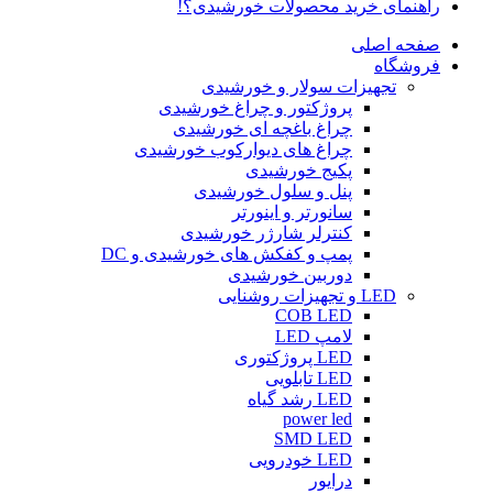
راهنمای خرید محصولات خورشیدی؟!
صفحه اصلی
فروشگاه
تجهیزات سولار و خورشیدی
پروژکتور و چراغ خورشیدی
چراغ باغچه ای خورشیدی
چراغ های دیوارکوب خورشیدی
پکیج خورشیدی
پنل و سلول خورشیدی
سانورتر و اینورتر
کنترلر شارژر خورشیدی
پمپ و کفکش های خورشیدی و DC
دوربین خورشیدی
LED و تجهیزات روشنایی
COB LED
لامپ LED
LED پروژکتوری
LED تابلویی
LED رشد گیاه
power led
SMD LED
LED خودرویی
درایور