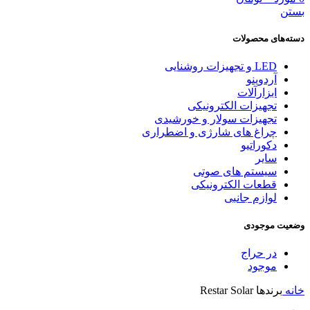
بستن
دسته‌های محصولات
LED و تجهیزات روشنایی
آردوینو
ابزارآلات
تجهیزات الکترونیکی
تجهیزات سولار و خورشیدی
چراغ های شارژی و اضطراری
دکوراتیو
سایر
سیستم های صوتی
قطعات الکترونیکی
لوازم جانبی
وضعیت موجودی
در حراج
موجود
خانه
برندها
Restar Solar