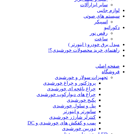
سایر ابزارآلات
لوازم جانبی
سیستم های صوتی
اسپیکر
دکوراتیو
رقص نور
ساعت
مبدل برق خودرو ( اینورتر )
راهنمای خرید محصولات خورشیدی؟!
صفحه اصلی
فروشگاه
تجهیزات سولار و خورشیدی
پروژکتور و چراغ خورشیدی
چراغ باغچه ای خورشیدی
چراغ های دیوارکوب خورشیدی
پکیج خورشیدی
پنل و سلول خورشیدی
سانورتر و اینورتر
کنترلر شارژر خورشیدی
پمپ و کفکش های خورشیدی و DC
دوربین خورشیدی