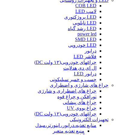
LED و تجهیزات روشنایی
COB LED
لامپ LED
LED پروژکتوری
LED تابلویی
LED رشد گیاه
power led
SMD LED
LED خودرویی
درایور
فلاشر LED
چراغهای خودرویی(۱۲ ولت DC)
ال ای دی هدلایت
درایور LED
چسب و خمیر سیلیکونی
چراغ های شارژی و اضطراری
چراغ های اضطراری و شارژی
نورافکن و چراغ قوه
چراغ های پیشانی
چراغ یووی UV
چراغهای خودرویی(۱۲ ولت DC)
تجهیزات الکترونیکی
منابع تغذیه،درایور، اینورتر،مبدل
منبع تغذیه متغیر