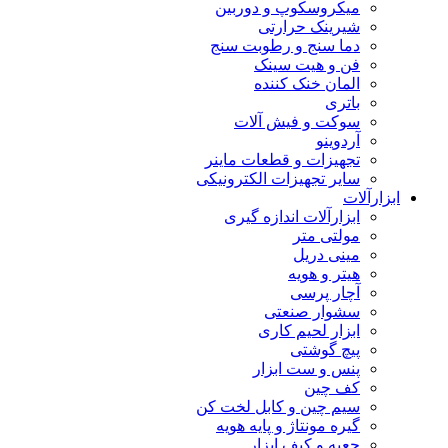
میکروسکوپ و دوربین
شیرینک حرارتی
دما سنج و رطوبت سنج
فن و هیت سینک
المان خنک کننده
باتری
سوکت و فیش آلات
آردوینو
تجهیزات و قطعات ماینر
سایر تجهیزات الکترونیکی
ابزارآلات
ابزارآلات اندازه گیری
مولتی متر
مینی دریل
هیتر و هویه
آچار پرسی
سشوار صنعتی
ابزار لحیم کاری
پیچ گوشتی
پنس و ست ابزار
کف چین
سیم چین و کابل لخت کن
گیره مونتاژ و پایه هویه
جعبه و کیف ابزار