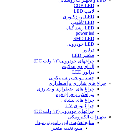
LED و تجهیزات روشنایی
COB LED
لامپ LED
LED پروژکتوری
LED تابلویی
LED رشد گیاه
power led
SMD LED
LED خودرویی
درایور
فلاشر LED
چراغهای خودرویی(۱۲ ولت DC)
ال ای دی هدلایت
درایور LED
چسب و خمیر سیلیکونی
چراغ های شارژی و اضطراری
چراغ های اضطراری و شارژی
نورافکن و چراغ قوه
چراغ های پیشانی
چراغ یووی UV
چراغهای خودرویی(۱۲ ولت DC)
تجهیزات الکترونیکی
منابع تغذیه،درایور، اینورتر،مبدل
منبع تغذیه متغیر