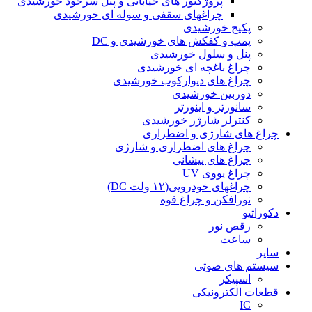
پروژکتور های خیابانی و پنل سرخود خورشیدی
چراغهای سقفی و سوله ای خورشیدی
پکیج خورشیدی
پمپ و کفکش های خورشیدی و DC
پنل و سلول خورشیدی
چراغ باغچه ای خورشیدی
چراغ های دیوارکوب خورشیدی
دوربین خورشیدی
سانورتر و اینورتر
کنترلر شارژر خورشیدی
چراغ های شارژی و اضطراری
چراغ های اضطراری و شارژی
چراغ های پیشانی
چراغ یووی UV
چراغهای خودرویی(۱۲ ولت DC)
نورافکن و چراغ قوه
دکوراتیو
رقص نور
ساعت
سایر
سیستم های صوتی
اسپیکر
قطعات الکترونیکی
IC