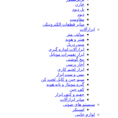
خازن
پل دیود
دیود
مقاومت
سایر قطعات الکترونیکی
ابزارآلات
مولتی متر
هیتر و هویه
مینی دریل
ابزارآلات اندازه گیری
ابزار تعمیرات موبایل
پیچ گوشتی
آچار پرسی
ابزار لحیم کاری
پنس و ست ابزار
سیم چین و کابل لخت کن
گیره مونتاژ و پایه هویه
کف چین
جعبه و کیف ابزار
سایر ابزارآلات
سیستم های صوتی
اسپیکر
لوازم جانبی