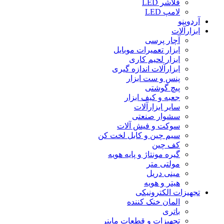
فلاشر LED
لامپ LED
آردوینو
ابزارآلات
آچار پرسی
ابزار تعمیرات موبایل
ابزار لحیم کاری
ابزارآلات اندازه گیری
پنس و ست ابزار
پیچ گوشتی
جعبه و کیف ابزار
سایر ابزارآلات
سشوار صنعتی
سوکت و فیش آلات
سیم چین و کابل لخت کن
کف چین
گیره مونتاژ و پایه هویه
مولتی متر
مینی دریل
هیتر و هویه
تجهیزات الکترونیکی
المان خنک کننده
باتری
تجهیزات و قطعات ماینر