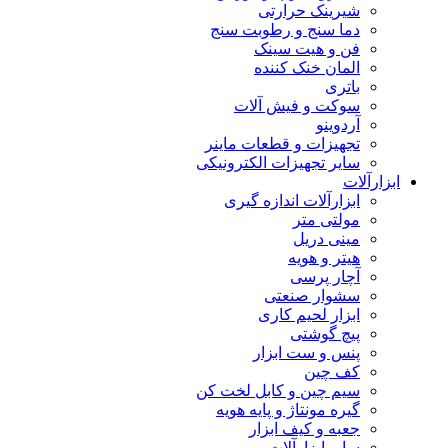
شیرینک حرارتی
دما سنج و رطوبت سنج
فن و هیت سینک
المان خنک کننده
باتری
سوکت و فیش آلات
آردوینو
تجهیزات و قطعات ماینر
سایر تجهیزات الکترونیکی
ابزارآلات
ابزارآلات اندازه گیری
مولتی متر
مینی دریل
هیتر و هویه
آچار پرسی
سشوار صنعتی
ابزار لحیم کاری
پیچ گوشتی
پنس و ست ابزار
کف چین
سیم چین و کابل لخت کن
گیره مونتاژ و پایه هویه
جعبه و کیف ابزار
سایر ابزارآلات