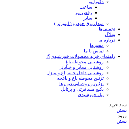
دکوراتیو
ساعت
رقص نور
سایر
مبدل برق خودرو ( اینورتر )
تخفیف‌ها
وبلاگ
درباره ما
مجوزها
تماس با ما
راهنمای خرید محصولات خورشیدی؟!
روشنایی محوطه باغ
روشنایی معابر و خیابانی
روشنایی داخل خانه باغ و منزل
تزئین محوطه باغ و باغچه
تزئین و روشنایی دیوارها
پکیج مسافرتی و پرتابل
پنل خورشیدی
سبد خرید
بستن
ورود
بستن