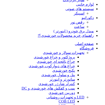
لوازم جانبی
سیستم های صوتی
اسپیکر
دکوراتیو
رقص نور
ساعت
مبدل برق خودرو ( اینورتر )
راهنمای خرید محصولات خورشیدی؟!
صفحه اصلی
فروشگاه
تجهیزات سولار و خورشیدی
پروژکتور و چراغ خورشیدی
چراغ باغچه ای خورشیدی
چراغ های دیوارکوب خورشیدی
پکیج خورشیدی
پنل و سلول خورشیدی
سانورتر و اینورتر
کنترلر شارژر خورشیدی
پمپ و کفکش های خورشیدی و DC
دوربین خورشیدی
LED و تجهیزات روشنایی
COB LED