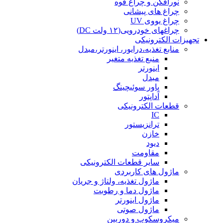
نورافکن و چراغ قوه
چراغ های پیشانی
چراغ یووی UV
چراغهای خودرویی(۱۲ ولت DC)
تجهیزات الکترونیکی
منابع تغذیه،درایور، اینورتر،مبدل
منبع تغذیه متغیر
اینورتر
مبدل
پاور سوئیچینگ
آداپتور
قطعات الکترونیکی
IC
ترانزیستور
خازن
دیود
مقاومت
سایر قطعات الکترونیکی
ماژول های کاربردی
ماژول تغذیه، ولتاژ و جریان
ماژول دما و رطوبت
ماژول اینورتر
ماژول صوتی
میکروسکوپ و دوربین