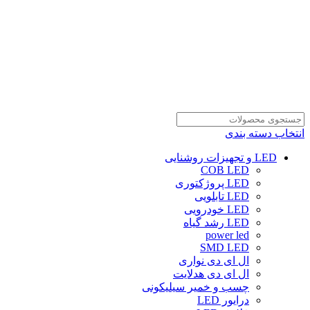
انتخاب دسته بندی
LED و تجهیزات روشنایی
COB LED
LED پروژکتوری
LED تابلویی
LED خودرویی
LED رشد گیاه
power led
SMD LED
ال ای دی نواری
ال ای دی هدلایت
چسب و خمیر سیلیکونی
درایور LED