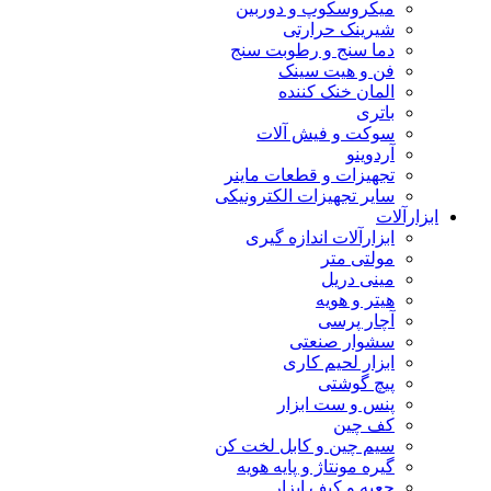
میکروسکوپ و دوربین
شیرینک حرارتی
دما سنج و رطوبت سنج
فن و هیت سینک
المان خنک کننده
باتری
سوکت و فیش آلات
آردوینو
تجهیزات و قطعات ماینر
سایر تجهیزات الکترونیکی
ابزارآلات
ابزارآلات اندازه گیری
مولتی متر
مینی دریل
هیتر و هویه
آچار پرسی
سشوار صنعتی
ابزار لحیم کاری
پیچ گوشتی
پنس و ست ابزار
کف چین
سیم چین و کابل لخت کن
گیره مونتاژ و پایه هویه
جعبه و کیف ابزار