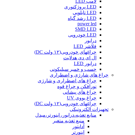
لامپ LED
LED پروژکتوری
LED تابلویی
LED رشد گیاه
power led
SMD LED
LED خودرویی
درایور
فلاشر LED
چراغهای خودرویی(۱۲ ولت DC)
ال ای دی هدلایت
درایور LED
چسب و خمیر سیلیکونی
چراغ های شارژی و اضطراری
چراغ های اضطراری و شارژی
نورافکن و چراغ قوه
چراغ های پیشانی
چراغ یووی UV
چراغهای خودرویی(۱۲ ولت DC)
تجهیزات الکترونیکی
منابع تغذیه،درایور، اینورتر،مبدل
منبع تغذیه متغیر
آداپتور
اینورتر