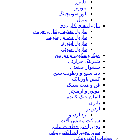
آداپتور
اینورتر
پاور سوئیچینگ
مبدل
ماژول های کاربردی
ماژول تغذیه، ولتاژ و جریان
ماژول دما و رطوبت
ماژول اینورتر
ماژول صوتی
میکروسکوپ و دوربین
شیرینک حرارتی
سشوار صنعتی
دما سنج و رطوبت سنج
کیس پاوربانک
فن و هیت سینک
موتور و آرمیچر
المان خنک کننده
باتری
آردوینو
برد آردینو
سوکت و فیش آلات
تجهیزات و قطعات ماینر
سایر تجهیزات الکترونیکی
قطعات الکترونیکی