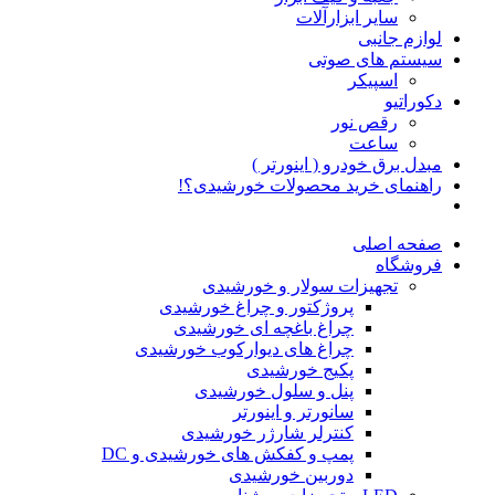
سایر ابزارآلات
لوازم جانبی
سیستم های صوتی
اسپیکر
دکوراتیو
رقص نور
ساعت
مبدل برق خودرو ( اینورتر )
راهنمای خرید محصولات خورشیدی؟!
صفحه اصلی
فروشگاه
تجهیزات سولار و خورشیدی
پروژکتور و چراغ خورشیدی
چراغ باغچه ای خورشیدی
چراغ های دیوارکوب خورشیدی
پکیج خورشیدی
پنل و سلول خورشیدی
سانورتر و اینورتر
کنترلر شارژر خورشیدی
پمپ و کفکش های خورشیدی و DC
دوربین خورشیدی