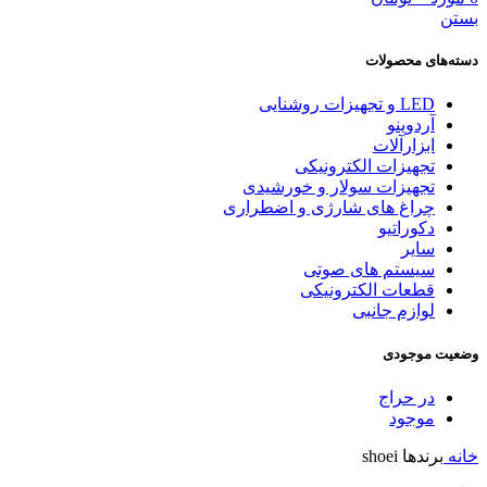
بستن
دسته‌های محصولات
LED و تجهیزات روشنایی
آردوینو
ابزارآلات
تجهیزات الکترونیکی
تجهیزات سولار و خورشیدی
چراغ های شارژی و اضطراری
دکوراتیو
سایر
سیستم های صوتی
قطعات الکترونیکی
لوازم جانبی
وضعیت موجودی
در حراج
موجود
خانه
برندها
shoei