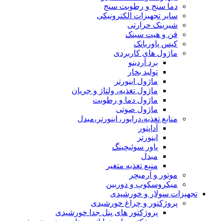
دما سنج و رطوبت سنج
سایر تجهیزات الکترونیکی
شیرینک حرارتی
فن و هیت سینک
کیس پاوربانک
ماژول های کاربردی
برد آردینو
تولید بخار
ماژول اینورتر
ماژول تغذیه، ولتاژ و جریان
ماژول دما و رطوبت
ماژول صوتی
منابع تغذیه،درایور، اینورتر،مبدل
آداپتور
اینورتر
پاور سوئیچینگ
مبدل
منبع تغذیه متغیر
موتور و آرمیچر
میکروسکوپ و دوربین
تجهیزات سولار و خورشیدی
پروژکتور و چراغ خورشیدی
پروژکتور های پنل جدا خورشیدی