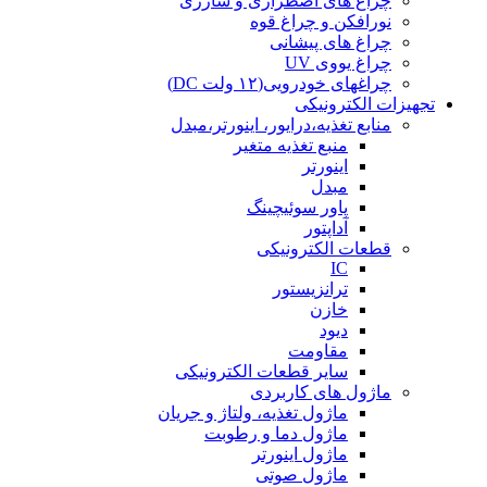
چراغ های اضطراری و شارژی
نورافکن و چراغ قوه
چراغ های پیشانی
چراغ یووی UV
چراغهای خودرویی(۱۲ ولت DC)
تجهیزات الکترونیکی
منابع تغذیه،درایور، اینورتر،مبدل
منبع تغذیه متغیر
اینورتر
مبدل
پاور سوئیچینگ
آداپتور
قطعات الکترونیکی
IC
ترانزیستور
خازن
دیود
مقاومت
سایر قطعات الکترونیکی
ماژول های کاربردی
ماژول تغذیه، ولتاژ و جریان
ماژول دما و رطوبت
ماژول اینورتر
ماژول صوتی