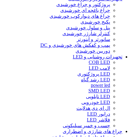
پروژکتور و چراغ خورشیدی
چراغ باغچه ای خورشیدی
چراغ های دیوارکوب خورشیدی
پکیج خورشیدی
پنل و سلول خورشیدی
کنترلر شارژر خورشیدی
سانورتر و اینورتر
پمپ و کفکش های خورشیدی و DC
دوربین خورشیدی
تجهیزات روشنایی و LED
COB LED
لامپ LED
LED پروژکتوری
LED رشد گیاه
power led
SMD LED
LED تابلویی
LED خودرویی
ال ای دی هدلایت
درایور LED
فلاشر LED
چسب و خمیر سیلیکونی
چراغ های شارژی و اضطراری