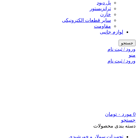
پل دیود
ترانزیستور
خازن
سایر قطعات الکترونیکی
مقاومت
لوازم جانبی
جستجو
ورود / ثبت نام
منو
ورود / ثبت نام
0
مورد
۰
تومان
جستجو
دسته بندی محصولات
تجهیزات سولار و خورشیدی