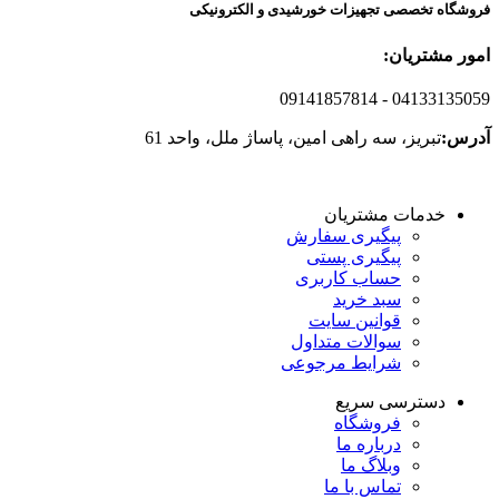
فروشگاه تخصصی تجهیزات خورشیدی و الکترونیکی
امور مشتریان:
09141857814
- 04133135059
آدرس:
تبریز، سه راهی امین، پاساژ ملل، واحد 61
خدمات مشتریان
پیگیری سفارش
پیگیری پستی
حساب کاربری
سبد خرید
قوانین سایت
سوالات متداول
شرایط مرجوعی
دسترسی سریع
فروشگاه
درباره ما
وبلاگ ما
تماس با ما