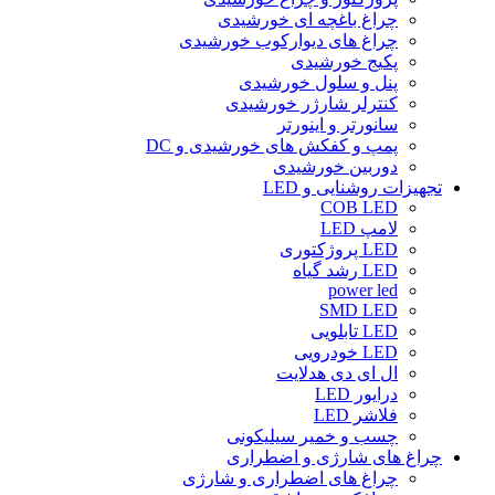
چراغ باغچه ای خورشیدی
چراغ های دیوارکوب خورشیدی
پکیج خورشیدی
پنل و سلول خورشیدی
کنترلر شارژر خورشیدی
سانورتر و اینورتر
پمپ و کفکش های خورشیدی و DC
دوربین خورشیدی
تجهیزات روشنایی و LED
COB LED
لامپ LED
LED پروژکتوری
LED رشد گیاه
power led
SMD LED
LED تابلویی
LED خودرویی
ال ای دی هدلایت
درایور LED
فلاشر LED
چسب و خمیر سیلیکونی
چراغ های شارژی و اضطراری
چراغ های اضطراری و شارژی