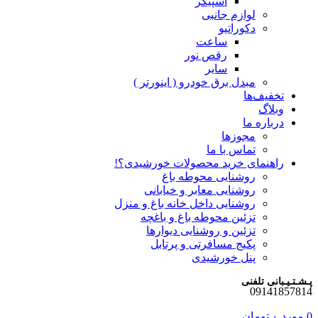
اسپیکر
لوازم جانبی
دکوراتیو
ساعت
رقص نور
سایر
مبدل برق خودرو ( اینورتر )
تخفیف‌ها
وبلاگ
درباره ما
مجوزها
تماس با ما
راهنمای خرید محصولات خورشیدی؟!
روشنایی محوطه باغ
روشنایی معابر و خیابانی
روشنایی داخل خانه باغ و منزل
تزئین محوطه باغ و باغچه
تزئین و روشنایی دیوارها
پکیج مسافرتی و پرتابل
پنل خورشیدی
پـشـتـیـبانی تلفنی
09141857814
0
مورد
۰
تومان