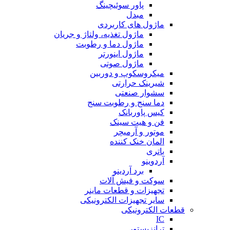
پاور سوئیچینگ
مبدل
ماژول های کاربردی
ماژول تغذیه، ولتاژ و جریان
ماژول دما و رطوبت
ماژول اینورتر
ماژول صوتی
میکروسکوپ و دوربین
شیرینک حرارتی
سشوار صنعتی
دما سنج و رطوبت سنج
کیس پاوربانک
فن و هیت سینک
موتور و آرمیچر
المان خنک کننده
باتری
آردوینو
برد آردینو
سوکت و فیش آلات
تجهیزات و قطعات ماینر
سایر تجهیزات الکترونیکی
قطعات الکترونیکی
IC
ترانزیستور