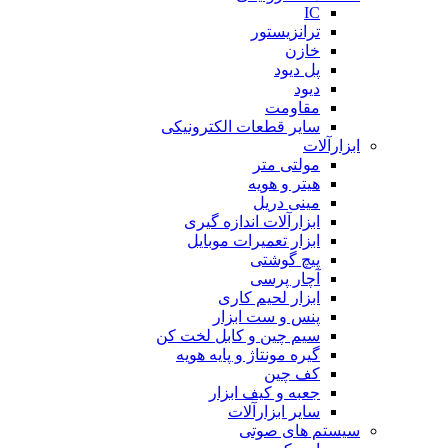
IC
ترانزیستور
خازن
پل دیود
دیود
مقاومت
سایر قطعات الکترونیکی
ابزارآلات
مولتی متر
هیتر و هویه
مینی دریل
ابزارآلات اندازه گیری
ابزار تعمیرات موبایل
پیچ گوشتی
آچار پرسی
ابزار لحیم کاری
پنس و ست ابزار
سیم چین و کابل لخت کن
گیره مونتاژ و پایه هویه
کف چین
جعبه و کیف ابزار
سایر ابزارآلات
سیستم های صوتی