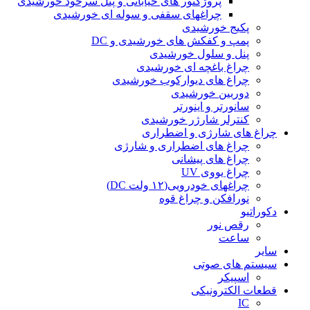
پروژکتور های خیابانی و پنل سرخود خورشیدی
چراغهای سقفی و سوله ای خورشیدی
پکیج خورشیدی
پمپ و کفکش های خورشیدی و DC
پنل و سلول خورشیدی
چراغ باغچه ای خورشیدی
چراغ های دیوارکوب خورشیدی
دوربین خورشیدی
سانورتر و اینورتر
کنترلر شارژر خورشیدی
چراغ های شارژی و اضطراری
چراغ های اضطراری و شارژی
چراغ های پیشانی
چراغ یووی UV
چراغهای خودرویی(۱۲ ولت DC)
نورافکن و چراغ قوه
دکوراتیو
رقص نور
ساعت
سایر
سیستم های صوتی
اسپیکر
قطعات الکترونیکی
IC