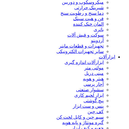
میکروسکوپ و دوربین
شیرینک حرارتی
دما سنج و رطوبت سنج
فن و هیت سینک
المان خنک کننده
باتری
سوکت و فیش آلات
آردوینو
تجهیزات و قطعات ماینر
سایر تجهیزات الکترونیکی
ابزارآلات
ابزارآلات اندازه گیری
مولتی متر
مینی دریل
هیتر و هویه
آچار پرسی
سشوار صنعتی
ابزار لحیم کاری
پیچ گوشتی
پنس و ست ابزار
کف چین
سیم چین و کابل لخت کن
گیره مونتاژ و پایه هویه
جعبه و کیف ابزار