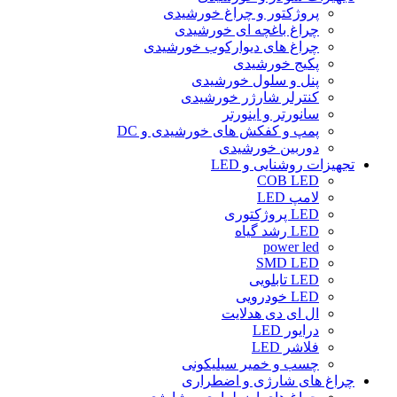
پروژکتور و چراغ خورشیدی
چراغ باغچه ای خورشیدی
چراغ های دیوارکوب خورشیدی
پکیج خورشیدی
پنل و سلول خورشیدی
کنترلر شارژر خورشیدی
سانورتر و اینورتر
پمپ و کفکش های خورشیدی و DC
دوربین خورشیدی
تجهیزات روشنایی و LED
COB LED
لامپ LED
LED پروژکتوری
LED رشد گیاه
power led
SMD LED
LED تابلویی
LED خودرویی
ال ای دی هدلایت
درایور LED
فلاشر LED
چسب و خمیر سیلیکونی
چراغ های شارژی و اضطراری