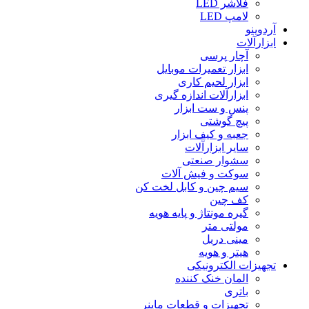
فلاشر LED
لامپ LED
آردوینو
ابزارآلات
آچار پرسی
ابزار تعمیرات موبایل
ابزار لحیم کاری
ابزارآلات اندازه گیری
پنس و ست ابزار
پیچ گوشتی
جعبه و کیف ابزار
سایر ابزارآلات
سشوار صنعتی
سوکت و فیش آلات
سیم چین و کابل لخت کن
کف چین
گیره مونتاژ و پایه هویه
مولتی متر
مینی دریل
هیتر و هویه
تجهیزات الکترونیکی
المان خنک کننده
باتری
تجهیزات و قطعات ماینر