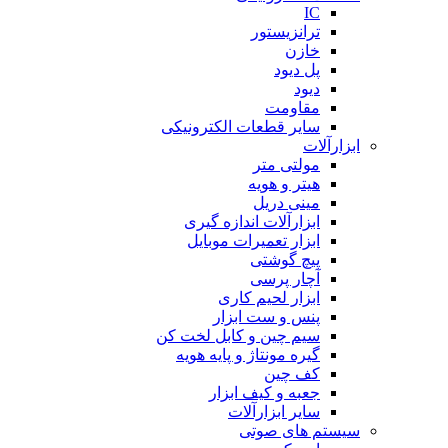
IC
ترانزیستور
خازن
پل دیود
دیود
مقاومت
سایر قطعات الکترونیکی
ابزارآلات
مولتی متر
هیتر و هویه
مینی دریل
ابزارآلات اندازه گیری
ابزار تعمیرات موبایل
پیچ گوشتی
آچار پرسی
ابزار لحیم کاری
پنس و ست ابزار
سیم چین و کابل لخت کن
گیره مونتاژ و پایه هویه
کف چین
جعبه و کیف ابزار
سایر ابزارآلات
سیستم های صوتی