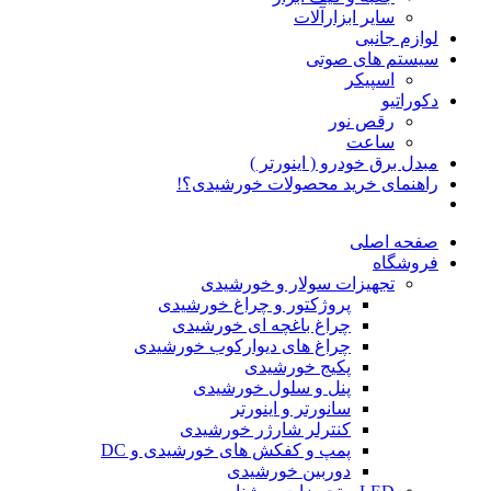
سایر ابزارآلات
لوازم جانبی
سیستم های صوتی
اسپیکر
دکوراتیو
رقص نور
ساعت
مبدل برق خودرو ( اینورتر )
راهنمای خرید محصولات خورشیدی؟!
صفحه اصلی
فروشگاه
تجهیزات سولار و خورشیدی
پروژکتور و چراغ خورشیدی
چراغ باغچه ای خورشیدی
چراغ های دیوارکوب خورشیدی
پکیج خورشیدی
پنل و سلول خورشیدی
سانورتر و اینورتر
کنترلر شارژر خورشیدی
پمپ و کفکش های خورشیدی و DC
دوربین خورشیدی