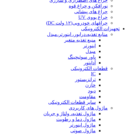
چراغ های اضطراری و شارژی
نورافکن و چراغ قوه
چراغ های پیشانی
چراغ یووی UV
چراغهای خودرویی(۱۲ ولت DC)
تجهیزات الکترونیکی
منابع تغذیه،درایور، اینورتر،مبدل
منبع تغذیه متغیر
اینورتر
مبدل
پاور سوئیچینگ
آداپتور
قطعات الکترونیکی
IC
ترانزیستور
خازن
دیود
مقاومت
سایر قطعات الکترونیکی
ماژول های کاربردی
ماژول تغذیه، ولتاژ و جریان
ماژول دما و رطوبت
ماژول اینورتر
ماژول صوتی