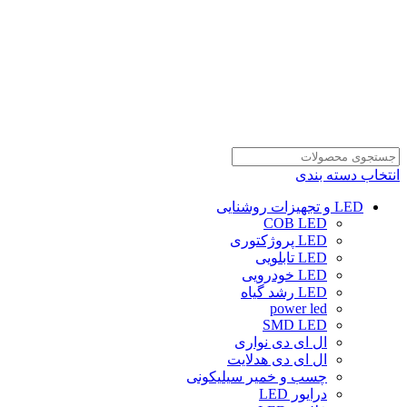
انتخاب دسته بندی
LED و تجهیزات روشنایی
COB LED
LED پروژکتوری
LED تابلویی
LED خودرویی
LED رشد گیاه
power led
SMD LED
ال ای دی نواری
ال ای دی هدلایت
چسب و خمیر سیلیکونی
درایور LED