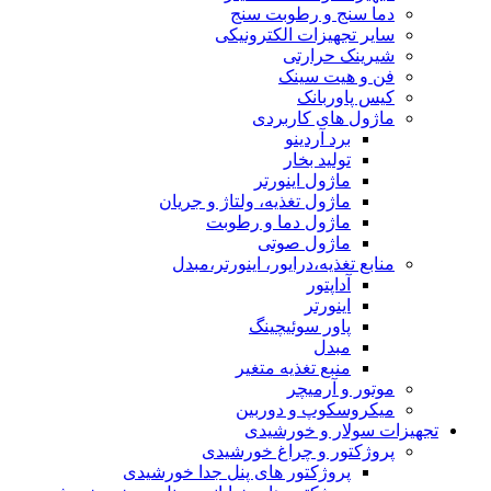
دما سنج و رطوبت سنج
سایر تجهیزات الکترونیکی
شیرینک حرارتی
فن و هیت سینک
کیس پاوربانک
ماژول های کاربردی
برد آردینو
تولید بخار
ماژول اینورتر
ماژول تغذیه، ولتاژ و جریان
ماژول دما و رطوبت
ماژول صوتی
منابع تغذیه،درایور، اینورتر،مبدل
آداپتور
اینورتر
پاور سوئیچینگ
مبدل
منبع تغذیه متغیر
موتور و آرمیچر
میکروسکوپ و دوربین
تجهیزات سولار و خورشیدی
پروژکتور و چراغ خورشیدی
پروژکتور های پنل جدا خورشیدی