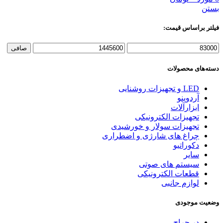
بستن
فیلتر براساس قیمت:
حداقل
حداكثر
صافی
قیمت
قيمت
دسته‌های محصولات
LED و تجهیزات روشنایی
آردوینو
ابزارآلات
تجهیزات الکترونیکی
تجهیزات سولار و خورشیدی
چراغ های شارژی و اضطراری
دکوراتیو
سایر
سیستم های صوتی
قطعات الکترونیکی
لوازم جانبی
وضعیت موجودی
در حراج