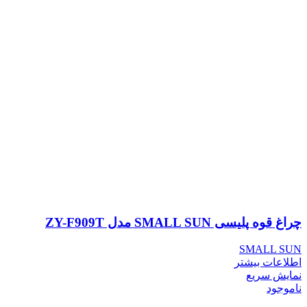
چراغ قوه پلیسی SMALL SUN مدل ZY-F909T
SMALL SUN
اطلاعات بیشتر
نمایش سریع
ناموجود