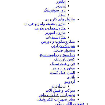
آداپتور
اینورتر
پاور سوئیچینگ
مبدل
ماژول های کاربردی
ماژول تغذیه، ولتاژ و جریان
ماژول دما و رطوبت
ماژول اینورتر
ماژول صوتی
میکروسکوپ و دوربین
شیرینک حرارتی
سشوار صنعتی
دما سنج و رطوبت سنج
کیس پاوربانک
فن و هیت سینک
موتور و آرمیچر
المان خنک کننده
باتری
آردوینو
برد آردینو
سوکت و فیش آلات
تجهیزات و قطعات ماینر
سایر تجهیزات الکترونیکی
قطعات الکترونیکی