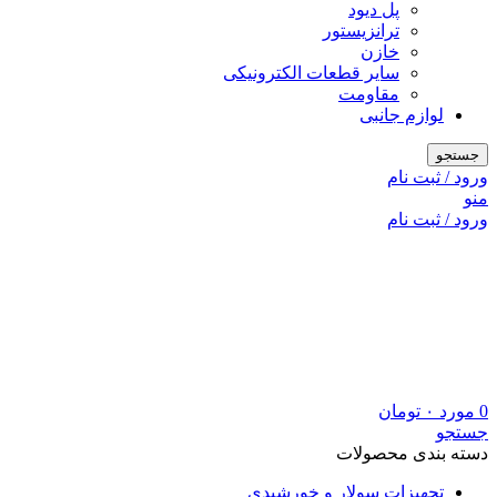
پل دیود
ترانزیستور
خازن
سایر قطعات الکترونیکی
مقاومت
لوازم جانبی
جستجو
ورود / ثبت نام
منو
ورود / ثبت نام
0
مورد
۰
تومان
جستجو
دسته بندی محصولات
تجهیزات سولار و خورشیدی