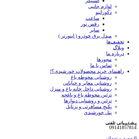
اسپیکر
لوازم جانبی
دکوراتیو
ساعت
رقص نور
سایر
مبدل برق خودرو ( اینورتر )
تخفیف‌ها
وبلاگ
درباره ما
مجوزها
تماس با ما
راهنمای خرید محصولات خورشیدی؟!
روشنایی محوطه باغ
روشنایی معابر و خیابانی
روشنایی داخل خانه باغ و منزل
تزئین محوطه باغ و باغچه
تزئین و روشنایی دیوارها
پکیج مسافرتی و پرتابل
پنل خورشیدی
پـشـتـیـبانی تلفنی
09141857814
0
مورد
۰
تومان