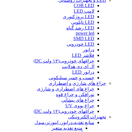
LED و تجهیزات روشنایی
COB LED
لامپ LED
LED پروژکتوری
LED تابلویی
LED رشد گیاه
power led
SMD LED
LED خودرویی
درایور
فلاشر LED
چراغهای خودرویی(۱۲ ولت DC)
ال ای دی هدلایت
درایور LED
چسب و خمیر سیلیکونی
چراغ های شارژی و اضطراری
چراغ های اضطراری و شارژی
نورافکن و چراغ قوه
چراغ های پیشانی
چراغ یووی UV
چراغهای خودرویی(۱۲ ولت DC)
تجهیزات الکترونیکی
منابع تغذیه،درایور، اینورتر،مبدل
منبع تغذیه متغیر