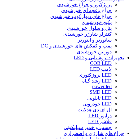
پروژکتور و چراغ خورشیدی
چراغ باغچه ای خورشیدی
چراغ های دیوارکوب خورشیدی
پکیج خورشیدی
پنل و سلول خورشیدی
کنترلر شارژر خورشیدی
سانورتر و اینورتر
پمپ و کفکش های خورشیدی و DC
دوربین خورشیدی
تجهیزات روشنایی و LED
COB LED
لامپ LED
LED پروژکتوری
LED رشد گیاه
power led
SMD LED
LED تابلویی
LED خودرویی
ال ای دی هدلایت
درایور LED
فلاشر LED
چسب و خمیر سیلیکونی
چراغ های شارژی و اضطراری