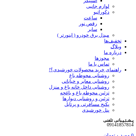
اسپیکر
لوازم جانبی
دکوراتیو
ساعت
رقص نور
سایر
مبدل برق خودرو ( اینورتر )
تخفیف‌ها
وبلاگ
درباره ما
مجوزها
تماس با ما
راهنمای خرید محصولات خورشیدی؟!
روشنایی محوطه باغ
روشنایی معابر و خیابانی
روشنایی داخل خانه باغ و منزل
تزئین محوطه باغ و باغچه
تزئین و روشنایی دیوارها
پکیج مسافرتی و پرتابل
پنل خورشیدی
پـشـتـیـبانی تلفنی
09141857814
0
مورد
۰
تومان