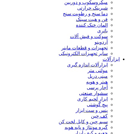
میکروسکوپ و دوربین
شیرینک حرارتی
دما سنج و رطوبت سنج
فن و هیت سینک
المان خنک کننده
باتری
سوکت و فیش آلات
آردوینو
تجهیزات و قطعات ماینر
سایر تجهیزات الکترونیکی
ابزارآلات
ابزارآلات اندازه گیری
مولتی متر
مینی دریل
هیتر و هویه
آچار پرسی
سشوار صنعتی
ابزار لحیم کاری
پیچ گوشتی
پنس و ست ابزار
کف چین
سیم چین و کابل لخت کن
گیره مونتاژ و پایه هویه
جعبه و کیف ابزار