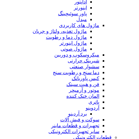
آداپتور
اینورتر
پاور سوئیچینگ
مبدل
ماژول های کاربردی
ماژول تغذیه، ولتاژ و جریان
ماژول دما و رطوبت
ماژول اینورتر
ماژول صوتی
میکروسکوپ و دوربین
شیرینک حرارتی
سشوار صنعتی
دما سنج و رطوبت سنج
کیس پاوربانک
فن و هیت سینک
موتور و آرمیچر
المان خنک کننده
باتری
آردوینو
برد آردینو
سوکت و فیش آلات
تجهیزات و قطعات ماینر
سایر تجهیزات الکترونیکی
قطعات الکترونیکی