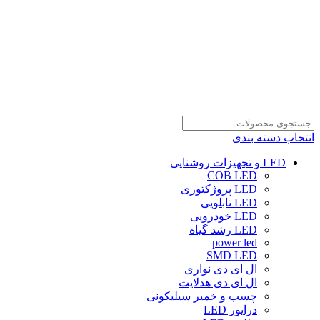
انتخاب دسته بندی
LED و تجهیزات روشنایی
COB LED
LED پروژکتوری
LED تابلویی
LED خودرویی
LED رشد گیاه
power led
SMD LED
ال ای دی نواری
ال ای دی هدلایت
چسب و خمیر سیلیکونی
درایور LED