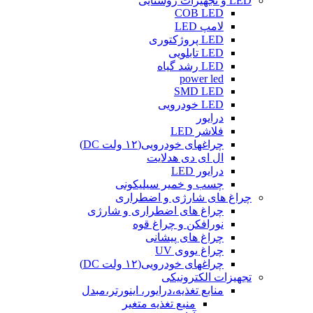
LED و تجهیزات روشنایی
COB LED
لامپ LED
LED پروژکتوری
LED تابلویی
LED رشد گیاه
power led
SMD LED
LED خودرویی
درایور
فلاشر LED
چراغهای خودرویی(۱۲ ولت DC)
ال ای دی هدلایت
درایور LED
چسب و خمیر سیلیکونی
چراغ های شارژی و اضطراری
چراغ های اضطراری و شارژی
نورافکن و چراغ قوه
چراغ های پیشانی
چراغ یووی UV
چراغهای خودرویی(۱۲ ولت DC)
تجهیزات الکترونیکی
منابع تغذیه،درایور، اینورتر،مبدل
منبع تغذیه متغیر