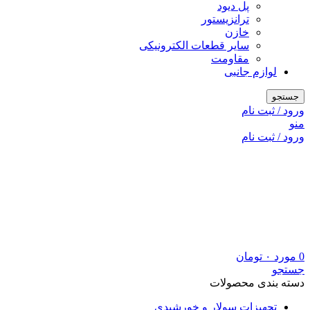
پل دیود
ترانزیستور
خازن
سایر قطعات الکترونیکی
مقاومت
لوازم جانبی
جستجو
ورود / ثبت نام
منو
ورود / ثبت نام
0
مورد
۰
تومان
جستجو
دسته بندی محصولات
تجهیزات سولار و خورشیدی