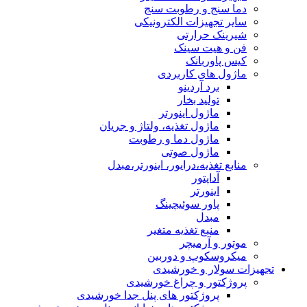
دما سنج و رطوبت سنج
سایر تجهیزات الکترونیکی
شیرینک حرارتی
فن و هیت سینک
کیس پاوربانک
ماژول های کاربردی
برد آردینو
تولید بخار
ماژول اینورتر
ماژول تغذیه، ولتاژ و جریان
ماژول دما و رطوبت
ماژول صوتی
منابع تغذیه،درایور، اینورتر،مبدل
آداپتور
اینورتر
پاور سوئیچینگ
مبدل
منبع تغذیه متغیر
موتور و آرمیچر
میکروسکوپ و دوربین
تجهیزات سولار و خورشیدی
پروژکتور و چراغ خورشیدی
پروژکتور های پنل جدا خورشیدی