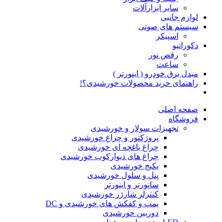
سایر ابزارآلات
لوازم جانبی
سیستم های صوتی
اسپیکر
دکوراتیو
رقص نور
ساعت
مبدل برق خودرو ( اینورتر )
راهنمای خرید محصولات خورشیدی؟!
صفحه اصلی
فروشگاه
تجهیزات سولار و خورشیدی
پروژکتور و چراغ خورشیدی
چراغ باغچه ای خورشیدی
چراغ های دیوارکوب خورشیدی
پکیج خورشیدی
پنل و سلول خورشیدی
سانورتر و اینورتر
کنترلر شارژر خورشیدی
پمپ و کفکش های خورشیدی و DC
دوربین خورشیدی