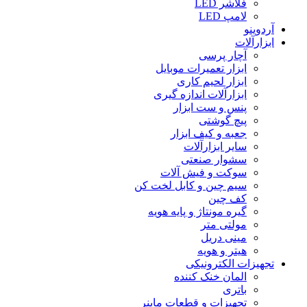
فلاشر LED
لامپ LED
آردوینو
ابزارآلات
آچار پرسی
ابزار تعمیرات موبایل
ابزار لحیم کاری
ابزارآلات اندازه گیری
پنس و ست ابزار
پیچ گوشتی
جعبه و کیف ابزار
سایر ابزارآلات
سشوار صنعتی
سوکت و فیش آلات
سیم چین و کابل لخت کن
کف چین
گیره مونتاژ و پایه هویه
مولتی متر
مینی دریل
هیتر و هویه
تجهیزات الکترونیکی
المان خنک کننده
باتری
تجهیزات و قطعات ماینر