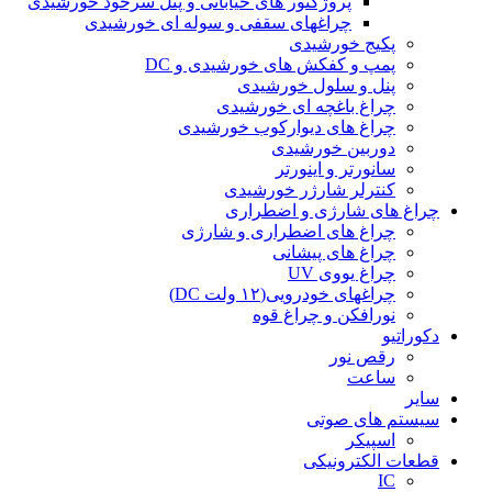
پروژکتور های خیابانی و پنل سرخود خورشیدی
چراغهای سقفی و سوله ای خورشیدی
پکیج خورشیدی
پمپ و کفکش های خورشیدی و DC
پنل و سلول خورشیدی
چراغ باغچه ای خورشیدی
چراغ های دیوارکوب خورشیدی
دوربین خورشیدی
سانورتر و اینورتر
کنترلر شارژر خورشیدی
چراغ های شارژی و اضطراری
چراغ های اضطراری و شارژی
چراغ های پیشانی
چراغ یووی UV
چراغهای خودرویی(۱۲ ولت DC)
نورافکن و چراغ قوه
دکوراتیو
رقص نور
ساعت
سایر
سیستم های صوتی
اسپیکر
قطعات الکترونیکی
IC