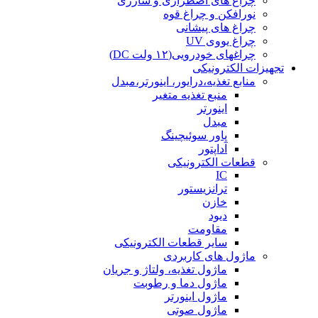
چراغ های اضطراری و شارژی
نورافکن و چراغ قوه
چراغ های پیشانی
چراغ یووی UV
چراغهای خودرویی(۱۲ ولت DC)
تجهیزات الکترونیکی
منابع تغذیه،درایور، اینورتر،مبدل
منبع تغذیه متغیر
اینورتر
مبدل
پاور سوئیچینگ
آداپتور
قطعات الکترونیکی
IC
ترانزیستور
خازن
دیود
مقاومت
سایر قطعات الکترونیکی
ماژول های کاربردی
ماژول تغذیه، ولتاژ و جریان
ماژول دما و رطوبت
ماژول اینورتر
ماژول صوتی