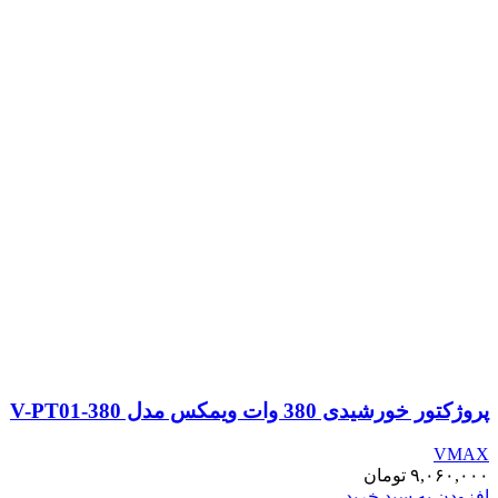
پروژکتور خورشیدی 380 وات ویمکس مدل V-PT01-380
VMAX
۹,۰۶۰,۰۰۰
تومان
افزودن به سبد خرید