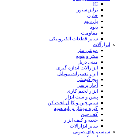
IC
ترانزیستور
خازن
پل دیود
دیود
مقاومت
سایر قطعات الکترونیکی
ابزارآلات
مولتی متر
هیتر و هویه
مینی دریل
ابزارآلات اندازه گیری
ابزار تعمیرات موبایل
پیچ گوشتی
آچار پرسی
ابزار لحیم کاری
پنس و ست ابزار
سیم چین و کابل لخت کن
گیره مونتاژ و پایه هویه
کف چین
جعبه و کیف ابزار
سایر ابزارآلات
سیستم های صوتی