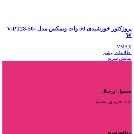
پروژکتور خورشیدی 50 وات ویمکس مدل V-PT28-50-
W
VMAX
اطلاعات بیشتر
نمایش سریع
محصول اورجینال
لذت خریدی مطمئن.
پرداخت سریع