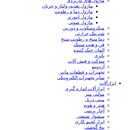
ماژول های کاربردی
ماژول تغذیه، ولتاژ و جریان
ماژول دما و رطوبت
ماژول اینورتر
ماژول صوتی
میکروسکوپ و دوربین
شیرینک حرارتی
دما سنج و رطوبت سنج
فن و هیت سینک
المان خنک کننده
باتری
سوکت و فیش آلات
آردوینو
تجهیزات و قطعات ماینر
سایر تجهیزات الکترونیکی
ابزارآلات
ابزارآلات اندازه گیری
مولتی متر
مینی دریل
هیتر و هویه
آچار پرسی
سشوار صنعتی
ابزار لحیم کاری
پیچ گوشتی