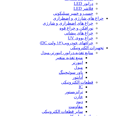
درایور LED
فلاشر LED
چسب و خمیر سیلیکونی
چراغ های شارژی و اضطراری
چراغ های اضطراری و شارژی
نورافکن و چراغ قوه
چراغ های پیشانی
چراغ یووی UV
چراغهای خودرویی(۱۲ ولت DC)
تجهیزات الکترونیکی
منابع تغذیه،درایور، اینورتر،مبدل
منبع تغذیه متغیر
اینورتر
مبدل
پاور سوئیچینگ
آداپتور
قطعات الکترونیکی
IC
ترانزیستور
خازن
دیود
مقاومت
سایر قطعات الکترونیکی