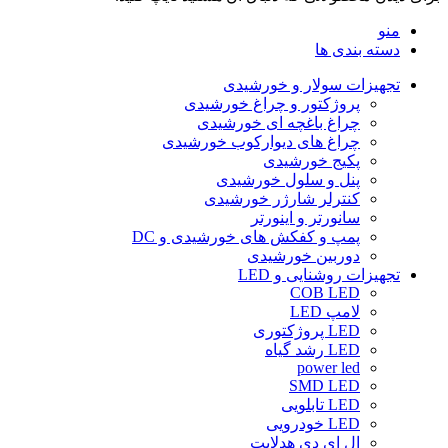
منو
دسته بندی ها
تجهیزات سولار و خورشیدی
پروژکتور و چراغ خورشیدی
چراغ باغچه ای خورشیدی
چراغ های دیوارکوب خورشیدی
پکیج خورشیدی
پنل و سلول خورشیدی
کنترلر شارژر خورشیدی
سانورتر و اینورتر
پمپ و کفکش های خورشیدی و DC
دوربین خورشیدی
تجهیزات روشنایی و LED
COB LED
لامپ LED
LED پروژکتوری
LED رشد گیاه
power led
SMD LED
LED تابلویی
LED خودرویی
ال ای دی هدلایت