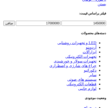
بستن
فیلتر براساس قیمت:
حداقل
حداكثر
صافی
قیمت
قيمت
دسته‌های محصولات
LED و تجهیزات روشنایی
آردوینو
ابزارآلات
تجهیزات الکترونیکی
تجهیزات سولار و خورشیدی
چراغ های شارژی و اضطراری
دکوراتیو
سایر
سیستم های صوتی
قطعات الکترونیکی
لوازم جانبی
وضعیت موجودی
در حراج