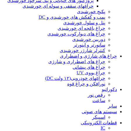
پروژکتور های خیابانی و پنل سرخود خورشیدی
چراغهای سقفی و سوله ای خورشیدی
پکیج خورشیدی
پمپ و کفکش های خورشیدی و DC
پنل و سلول خورشیدی
چراغ باغچه ای خورشیدی
چراغ های دیوارکوب خورشیدی
دوربین خورشیدی
سانورتر و اینورتر
کنترلر شارژر خورشیدی
چراغ های شارژی و اضطراری
چراغ های اضطراری و شارژی
چراغ های پیشانی
چراغ یووی UV
چراغهای خودرویی(۱۲ ولت DC)
نورافکن و چراغ قوه
دکوراتیو
رقص نور
ساعت
سایر
سیستم های صوتی
اسپیکر
قطعات الکترونیکی
IC