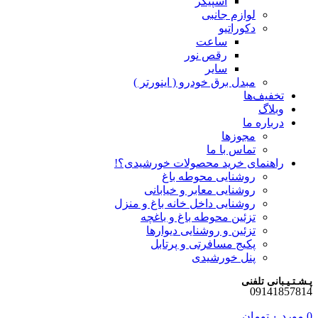
اسپیکر
لوازم جانبی
دکوراتیو
ساعت
رقص نور
سایر
مبدل برق خودرو ( اینورتر )
تخفیف‌ها
وبلاگ
درباره ما
مجوزها
تماس با ما
راهنمای خرید محصولات خورشیدی؟!
روشنایی محوطه باغ
روشنایی معابر و خیابانی
روشنایی داخل خانه باغ و منزل
تزئین محوطه باغ و باغچه
تزئین و روشنایی دیوارها
پکیج مسافرتی و پرتابل
پنل خورشیدی
پـشـتـیـبانی تلفنی
09141857814
0
مورد
۰
تومان