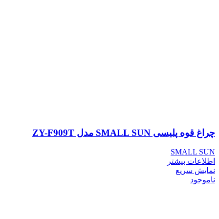
چراغ قوه پلیسی SMALL SUN مدل ZY-F909T
SMALL SUN
اطلاعات بیشتر
نمایش سریع
ناموجود