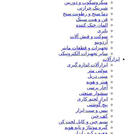
میکروسکوپ و دوربین
شیرینک حرارتی
دما سنج و رطوبت سنج
فن و هیت سینک
المان خنک کننده
باتری
سوکت و فیش آلات
آردوینو
تجهیزات و قطعات ماینر
سایر تجهیزات الکترونیکی
ابزارآلات
ابزارآلات اندازه گیری
مولتی متر
مینی دریل
هیتر و هویه
آچار پرسی
سشوار صنعتی
ابزار لحیم کاری
پیچ گوشتی
پنس و ست ابزار
کف چین
سیم چین و کابل لخت کن
گیره مونتاژ و پایه هویه
جعبه و کیف ابزار