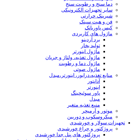
دما سنج و رطوبت سنج
سایر تجهیزات الکترونیکی
شیرینک حرارتی
فن و هیت سینک
کیس پاوربانک
ماژول های کاربردی
برد آردینو
تولید بخار
ماژول اینورتر
ماژول تغذیه، ولتاژ و جریان
ماژول دما و رطوبت
ماژول صوتی
منابع تغذیه،درایور، اینورتر،مبدل
آداپتور
اینورتر
پاور سوئیچینگ
مبدل
منبع تغذیه متغیر
موتور و آرمیچر
میکروسکوپ و دوربین
تجهیزات سولار و خورشیدی
پروژکتور و چراغ خورشیدی
پروژکتور های پنل جدا خورشیدی