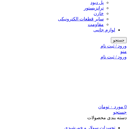
پل دیود
ترانزیستور
خازن
سایر قطعات الکترونیکی
مقاومت
لوازم جانبی
جستجو
ورود / ثبت نام
منو
ورود / ثبت نام
0
مورد
۰
تومان
جستجو
دسته بندی محصولات
تجهیزات سولار و خورشیدی