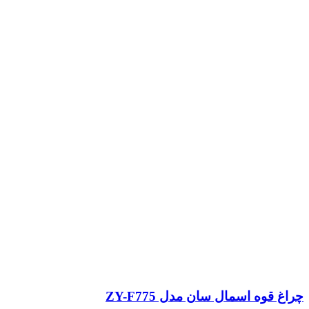
چراغ قوه اسمال سان مدل ZY-F775