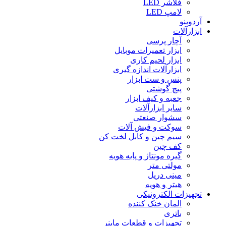
فلاشر LED
لامپ LED
آردوینو
ابزارآلات
آچار پرسی
ابزار تعمیرات موبایل
ابزار لحیم کاری
ابزارآلات اندازه گیری
پنس و ست ابزار
پیچ گوشتی
جعبه و کیف ابزار
سایر ابزارآلات
سشوار صنعتی
سوکت و فیش آلات
سیم چین و کابل لخت کن
کف چین
گیره مونتاژ و پایه هویه
مولتی متر
مینی دریل
هیتر و هویه
تجهیزات الکترونیکی
المان خنک کننده
باتری
تجهیزات و قطعات ماینر