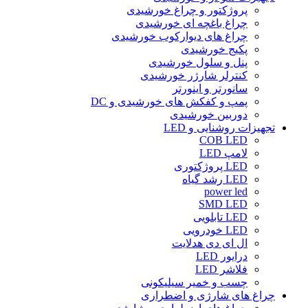
پروژکتور و چراغ خورشیدی
چراغ باغچه ای خورشیدی
چراغ های دیوارکوب خورشیدی
پکیج خورشیدی
پنل و سلول خورشیدی
کنترلر شارژر خورشیدی
سانورتر و اینورتر
پمپ و کفکش های خورشیدی و DC
دوربین خورشیدی
تجهیزات روشنایی و LED
COB LED
لامپ LED
LED پروژکتوری
LED رشد گیاه
power led
SMD LED
LED تابلویی
LED خودرویی
ال ای دی هدلایت
درایور LED
فلاشر LED
چسب و خمیر سیلیکونی
چراغ های شارژی و اضطراری