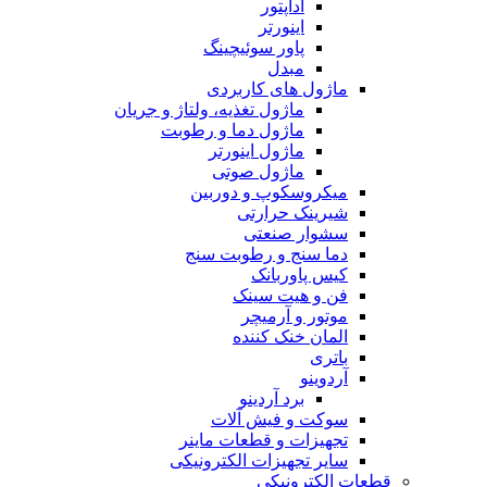
آداپتور
اینورتر
پاور سوئیچینگ
مبدل
ماژول های کاربردی
ماژول تغذیه، ولتاژ و جریان
ماژول دما و رطوبت
ماژول اینورتر
ماژول صوتی
میکروسکوپ و دوربین
شیرینک حرارتی
سشوار صنعتی
دما سنج و رطوبت سنج
کیس پاوربانک
فن و هیت سینک
موتور و آرمیچر
المان خنک کننده
باتری
آردوینو
برد آردینو
سوکت و فیش آلات
تجهیزات و قطعات ماینر
سایر تجهیزات الکترونیکی
قطعات الکترونیکی