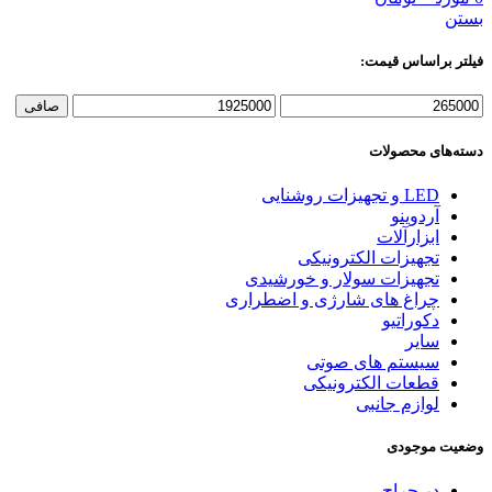
بستن
فیلتر براساس قیمت:
حداقل
حداكثر
صافی
قیمت
قيمت
دسته‌های محصولات
LED و تجهیزات روشنایی
آردوینو
ابزارآلات
تجهیزات الکترونیکی
تجهیزات سولار و خورشیدی
چراغ های شارژی و اضطراری
دکوراتیو
سایر
سیستم های صوتی
قطعات الکترونیکی
لوازم جانبی
وضعیت موجودی
در حراج