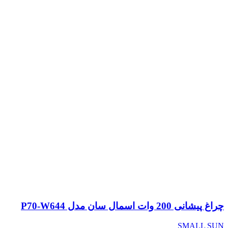
چراغ پیشانی 200 وات اسمال سان مدل P70-W644
SMALL SUN