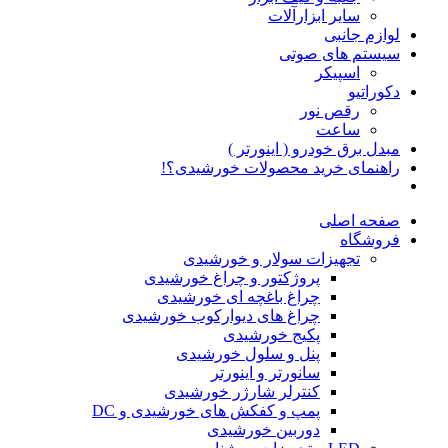
سایر ابزارآلات
لوازم جانبی
سیستم های صوتی
اسپیکر
دکوراتیو
رقص نور
ساعت
مبدل برق خودرو ( اینورتر )
راهنمای خرید محصولات خورشیدی؟!
صفحه اصلی
فروشگاه
تجهیزات سولار و خورشیدی
پروژکتور و چراغ خورشیدی
چراغ باغچه ای خورشیدی
چراغ های دیوارکوب خورشیدی
پکیج خورشیدی
پنل و سلول خورشیدی
سانورتر و اینورتر
کنترلر شارژر خورشیدی
پمپ و کفکش های خورشیدی و DC
دوربین خورشیدی