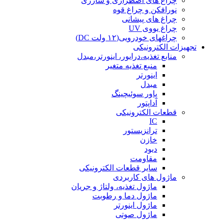
چراغ های اضطراری و شارژی
نورافکن و چراغ قوه
چراغ های پیشانی
چراغ یووی UV
چراغهای خودرویی(۱۲ ولت DC)
تجهیزات الکترونیکی
منابع تغذیه،درایور، اینورتر،مبدل
منبع تغذیه متغیر
اینورتر
مبدل
پاور سوئیچینگ
آداپتور
قطعات الکترونیکی
IC
ترانزیستور
خازن
دیود
مقاومت
سایر قطعات الکترونیکی
ماژول های کاربردی
ماژول تغذیه، ولتاژ و جریان
ماژول دما و رطوبت
ماژول اینورتر
ماژول صوتی