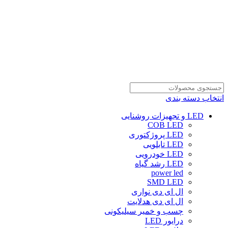
انتخاب دسته بندی
LED و تجهیزات روشنایی
COB LED
LED پروژکتوری
LED تابلویی
LED خودرویی
LED رشد گیاه
power led
SMD LED
ال ای دی نواری
ال ای دی هدلایت
چسب و خمیر سیلیکونی
درایور LED