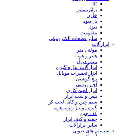
IC
ترانزیستور
خازن
پل دیود
دیود
مقاومت
سایر قطعات الکترونیکی
ابزارآلات
مولتی متر
هیتر و هویه
مینی دریل
ابزارآلات اندازه گیری
ابزار تعمیرات موبایل
پیچ گوشتی
آچار پرسی
ابزار لحیم کاری
پنس و ست ابزار
سیم چین و کابل لخت کن
گیره مونتاژ و پایه هویه
کف چین
جعبه و کیف ابزار
سایر ابزارآلات
سیستم های صوتی