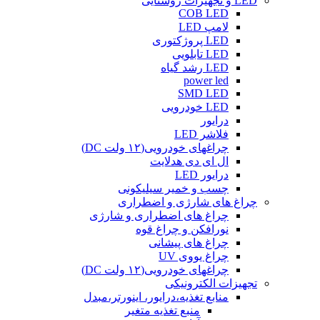
LED و تجهیزات روشنایی
COB LED
لامپ LED
LED پروژکتوری
LED تابلویی
LED رشد گیاه
power led
SMD LED
LED خودرویی
درایور
فلاشر LED
چراغهای خودرویی(۱۲ ولت DC)
ال ای دی هدلایت
درایور LED
چسب و خمیر سیلیکونی
چراغ های شارژی و اضطراری
چراغ های اضطراری و شارژی
نورافکن و چراغ قوه
چراغ های پیشانی
چراغ یووی UV
چراغهای خودرویی(۱۲ ولت DC)
تجهیزات الکترونیکی
منابع تغذیه،درایور، اینورتر،مبدل
منبع تغذیه متغیر