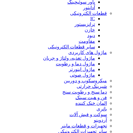
پاور سوئیچینگ
آداپتور
قطعات الکترونیکی
IC
ترانزیستور
خازن
دیود
مقاومت
سایر قطعات الکترونیکی
ماژول های کاربردی
ماژول تغذیه، ولتاژ و جریان
ماژول دما و رطوبت
ماژول اینورتر
ماژول صوتی
میکروسکوپ و دوربین
شیرینک حرارتی
دما سنج و رطوبت سنج
فن و هیت سینک
المان خنک کننده
باتری
سوکت و فیش آلات
آردوینو
تجهیزات و قطعات ماینر
سایر تجهیزات الکترونیکی