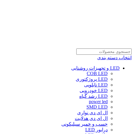
انتخاب دسته بندی
LED و تجهیزات روشنایی
COB LED
LED پروژکتوری
LED تابلویی
LED خودرویی
LED رشد گیاه
power led
SMD LED
ال ای دی نواری
ال ای دی هدلایت
چسب و خمیر سیلیکونی
درایور LED