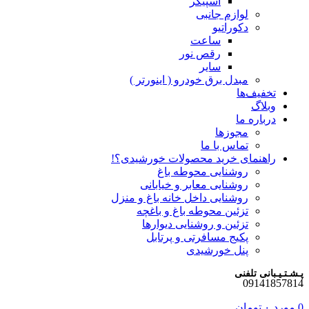
اسپیکر
لوازم جانبی
دکوراتیو
ساعت
رقص نور
سایر
مبدل برق خودرو ( اینورتر )
تخفیف‌ها
وبلاگ
درباره ما
مجوزها
تماس با ما
راهنمای خرید محصولات خورشیدی؟!
روشنایی محوطه باغ
روشنایی معابر و خیابانی
روشنایی داخل خانه باغ و منزل
تزئین محوطه باغ و باغچه
تزئین و روشنایی دیوارها
پکیج مسافرتی و پرتابل
پنل خورشیدی
پـشـتـیـبانی تلفنی
09141857814
0
مورد
۰
تومان