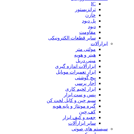
IC
ترانزیستور
خازن
پل دیود
دیود
مقاومت
سایر قطعات الکترونیکی
ابزارآلات
مولتی متر
هیتر و هویه
مینی دریل
ابزارآلات اندازه گیری
ابزار تعمیرات موبایل
پیچ گوشتی
آچار پرسی
ابزار لحیم کاری
پنس و ست ابزار
سیم چین و کابل لخت کن
گیره مونتاژ و پایه هویه
کف چین
جعبه و کیف ابزار
سایر ابزارآلات
سیستم های صوتی