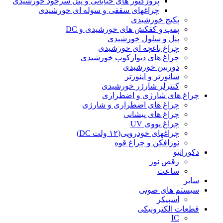
پروژکتور های خیابانی و پنل سرخود خورشیدی
چراغهای سقفی و سوله ای خورشیدی
پکیج خورشیدی
پمپ و کفکش های خورشیدی و DC
پنل و سلول خورشیدی
چراغ باغچه ای خورشیدی
چراغ های دیوارکوب خورشیدی
دوربین خورشیدی
سانورتر و اینورتر
کنترلر شارژر خورشیدی
چراغ های شارژی و اضطراری
چراغ های اضطراری و شارژی
چراغ های پیشانی
چراغ یووی UV
چراغهای خودرویی(۱۲ ولت DC)
نورافکن و چراغ قوه
دکوراتیو
رقص نور
ساعت
سایر
سیستم های صوتی
اسپیکر
قطعات الکترونیکی
IC