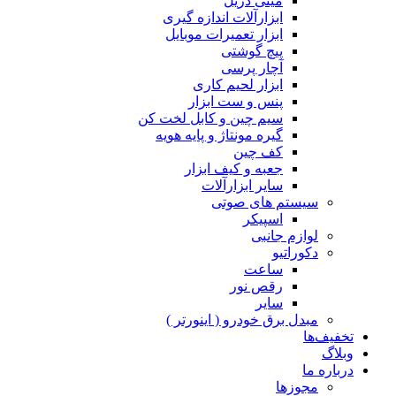
مینی دریل
ابزارآلات اندازه گیری
ابزار تعمیرات موبایل
پیچ گوشتی
آچار پرسی
ابزار لحیم کاری
پنس و ست ابزار
سیم چین و کابل لخت کن
گیره مونتاژ و پایه هویه
کف چین
جعبه و کیف ابزار
سایر ابزارآلات
سیستم های صوتی
اسپیکر
لوازم جانبی
دکوراتیو
ساعت
رقص نور
سایر
مبدل برق خودرو ( اینورتر )
تخفیف‌ها
وبلاگ
درباره ما
مجوزها