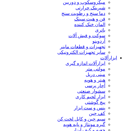
میکروسکوپ و دوربین
شیرینک حرارتی
دما سنج و رطوبت سنج
فن و هیت سینک
المان خنک کننده
باتری
سوکت و فیش آلات
آردوینو
تجهیزات و قطعات ماینر
سایر تجهیزات الکترونیکی
ابزارآلات
ابزارآلات اندازه گیری
مولتی متر
مینی دریل
هیتر و هویه
آچار پرسی
سشوار صنعتی
ابزار لحیم کاری
پیچ گوشتی
پنس و ست ابزار
کف چین
سیم چین و کابل لخت کن
گیره مونتاژ و پایه هویه
جعبه و کیف ابزار