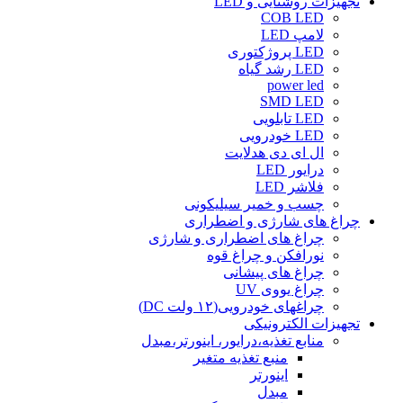
تجهیزات روشنایی و LED
COB LED
لامپ LED
LED پروژکتوری
LED رشد گیاه
power led
SMD LED
LED تابلویی
LED خودرویی
ال ای دی هدلایت
درایور LED
فلاشر LED
چسب و خمیر سیلیکونی
چراغ های شارژی و اضطراری
چراغ های اضطراری و شارژی
نورافکن و چراغ قوه
چراغ های پیشانی
چراغ یووی UV
چراغهای خودرویی(۱۲ ولت DC)
تجهیزات الکترونیکی
منابع تغذیه،درایور، اینورتر،مبدل
منبع تغذیه متغیر
اینورتر
مبدل