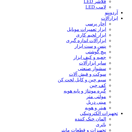
فلاشر LED
لامپ LED
آردوینو
ابزارآلات
آچار پرسی
ابزار تعمیرات موبایل
ابزار لحیم کاری
ابزارآلات اندازه گیری
پنس و ست ابزار
پیچ گوشتی
جعبه و کیف ابزار
سایر ابزارآلات
سشوار صنعتی
سوکت و فیش آلات
سیم چین و کابل لخت کن
کف چین
گیره مونتاژ و پایه هویه
مولتی متر
مینی دریل
هیتر و هویه
تجهیزات الکترونیکی
المان خنک کننده
باتری
تجهیزات و قطعات ماینر