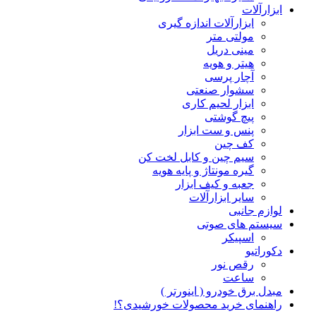
ابزارآلات
ابزارآلات اندازه گیری
مولتی متر
مینی دریل
هیتر و هویه
آچار پرسی
سشوار صنعتی
ابزار لحیم کاری
پیچ گوشتی
پنس و ست ابزار
کف چین
سیم چین و کابل لخت کن
گیره مونتاژ و پایه هویه
جعبه و کیف ابزار
سایر ابزارآلات
لوازم جانبی
سیستم های صوتی
اسپیکر
دکوراتیو
رقص نور
ساعت
مبدل برق خودرو ( اینورتر )
راهنمای خرید محصولات خورشیدی؟!