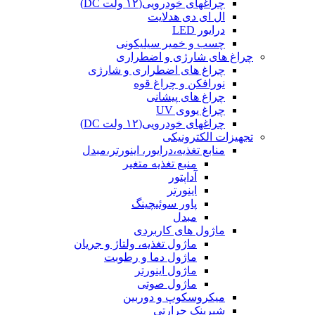
چراغهای خودرویی(۱۲ ولت DC)
ال ای دی هدلایت
درایور LED
چسب و خمیر سیلیکونی
چراغ های شارژی و اضطراری
چراغ های اضطراری و شارژی
نورافکن و چراغ قوه
چراغ های پیشانی
چراغ یووی UV
چراغهای خودرویی(۱۲ ولت DC)
تجهیزات الکترونیکی
منابع تغذیه،درایور، اینورتر،مبدل
منبع تغذیه متغیر
آداپتور
اینورتر
پاور سوئیچینگ
مبدل
ماژول های کاربردی
ماژول تغذیه، ولتاژ و جریان
ماژول دما و رطوبت
ماژول اینورتر
ماژول صوتی
میکروسکوپ و دوربین
شیرینک حرارتی