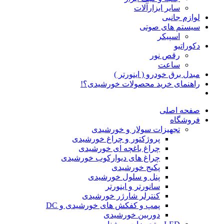
سایر ابزارآلات
لوازم جانبی
سیستم های صوتی
اسپیکر
دکوراتیو
رقص نور
ساعت
مبدل برق خودرو ( اینورتر )
راهنمای خرید محصولات خورشیدی؟!
صفحه اصلی
فروشگاه
تجهیزات سولار و خورشیدی
پروژکتور و چراغ خورشیدی
چراغ باغچه ای خورشیدی
چراغ های دیوارکوب خورشیدی
پکیج خورشیدی
پنل و سلول خورشیدی
سانورتر و اینورتر
کنترلر شارژر خورشیدی
پمپ و کفکش های خورشیدی و DC
دوربین خورشیدی