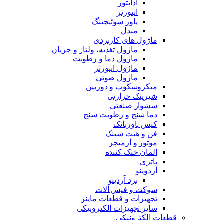
آداپتور
اینورتر
پاور سوئیچینگ
مبدل
ماژول های کاربردی
ماژول تغذیه، ولتاژ و جریان
ماژول دما و رطوبت
ماژول اینورتر
ماژول صوتی
میکروسکوپ و دوربین
شیرینک حرارتی
سشوار صنعتی
دما سنج و رطوبت سنج
کیس پاوربانک
فن و هیت سینک
موتور و آرمیچر
المان خنک کننده
باتری
آردوینو
برد آردینو
سوکت و فیش آلات
تجهیزات و قطعات ماینر
سایر تجهیزات الکترونیکی
قطعات الکترونیکی