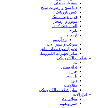
سشوار صنعتی
دما سنج و رطوبت سنج
کیس پاوربانک
فن و هیت سینک
موتور و آرمیچر
المان خنک کننده
باتری
آردوینو
برد آردینو
سوکت و فیش آلات
تجهیزات و قطعات ماینر
سایر تجهیزات الکترونیکی
قطعات الکترونیکی
IC
ترانزیستور
خازن
پل دیود
دیود
مقاومت
سایر قطعات الکترونیکی
ابزارآلات
مولتی متر
هیتر و هویه