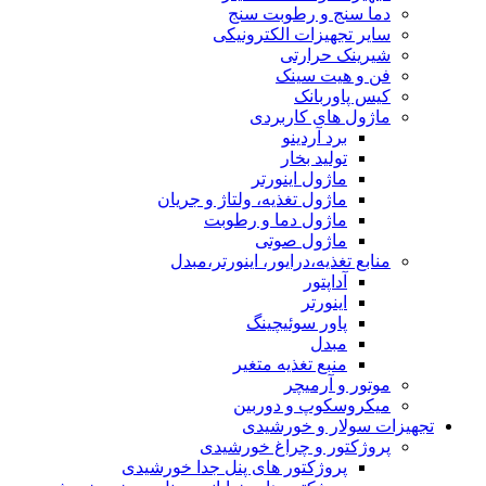
دما سنج و رطوبت سنج
سایر تجهیزات الکترونیکی
شیرینک حرارتی
فن و هیت سینک
کیس پاوربانک
ماژول های کاربردی
برد آردینو
تولید بخار
ماژول اینورتر
ماژول تغذیه، ولتاژ و جریان
ماژول دما و رطوبت
ماژول صوتی
منابع تغذیه،درایور، اینورتر،مبدل
آداپتور
اینورتر
پاور سوئیچینگ
مبدل
منبع تغذیه متغیر
موتور و آرمیچر
میکروسکوپ و دوربین
تجهیزات سولار و خورشیدی
پروژکتور و چراغ خورشیدی
پروژکتور های پنل جدا خورشیدی