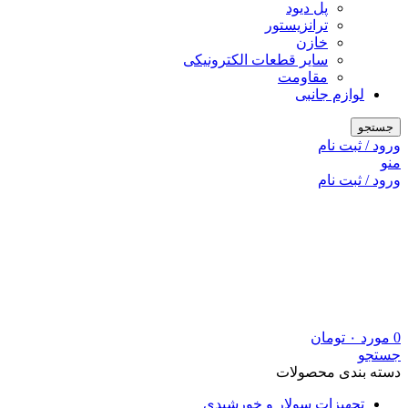
پل دیود
ترانزیستور
خازن
سایر قطعات الکترونیکی
مقاومت
لوازم جانبی
جستجو
ورود / ثبت نام
منو
ورود / ثبت نام
0
مورد
۰
تومان
جستجو
دسته بندی محصولات
تجهیزات سولار و خورشیدی