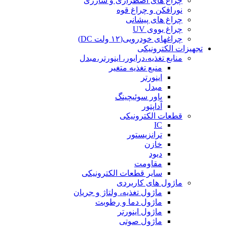
چراغ های اضطراری و شارژی
نورافکن و چراغ قوه
چراغ های پیشانی
چراغ یووی UV
چراغهای خودرویی(۱۲ ولت DC)
تجهیزات الکترونیکی
منابع تغذیه،درایور، اینورتر،مبدل
منبع تغذیه متغیر
اینورتر
مبدل
پاور سوئیچینگ
آداپتور
قطعات الکترونیکی
IC
ترانزیستور
خازن
دیود
مقاومت
سایر قطعات الکترونیکی
ماژول های کاربردی
ماژول تغذیه، ولتاژ و جریان
ماژول دما و رطوبت
ماژول اینورتر
ماژول صوتی