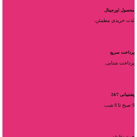
محصول اورجینال
لذت خریدی مطمئن.
پرداخت سریع
پرداخت شتابی.
پشتیبانی 24/7
9 صبح تا 8 شب
خرید مطمئن