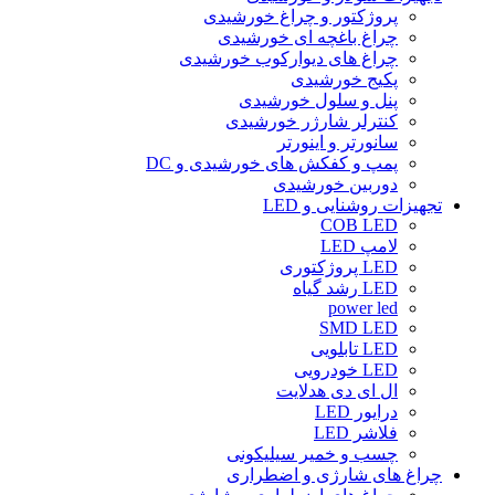
پروژکتور و چراغ خورشیدی
چراغ باغچه ای خورشیدی
چراغ های دیوارکوب خورشیدی
پکیج خورشیدی
پنل و سلول خورشیدی
کنترلر شارژر خورشیدی
سانورتر و اینورتر
پمپ و کفکش های خورشیدی و DC
دوربین خورشیدی
تجهیزات روشنایی و LED
COB LED
لامپ LED
LED پروژکتوری
LED رشد گیاه
power led
SMD LED
LED تابلویی
LED خودرویی
ال ای دی هدلایت
درایور LED
فلاشر LED
چسب و خمیر سیلیکونی
چراغ های شارژی و اضطراری