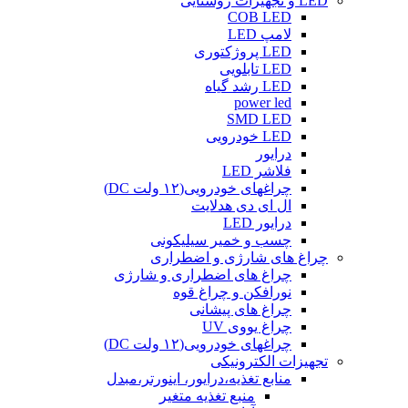
LED و تجهیزات روشنایی
COB LED
لامپ LED
LED پروژکتوری
LED تابلویی
LED رشد گیاه
power led
SMD LED
LED خودرویی
درایور
فلاشر LED
چراغهای خودرویی(۱۲ ولت DC)
ال ای دی هدلایت
درایور LED
چسب و خمیر سیلیکونی
چراغ های شارژی و اضطراری
چراغ های اضطراری و شارژی
نورافکن و چراغ قوه
چراغ های پیشانی
چراغ یووی UV
چراغهای خودرویی(۱۲ ولت DC)
تجهیزات الکترونیکی
منابع تغذیه،درایور، اینورتر،مبدل
منبع تغذیه متغیر