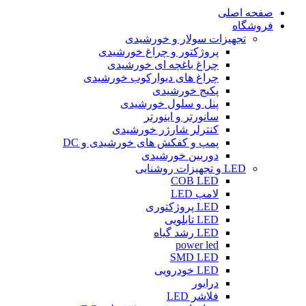
صفحه اصلی
فروشگاه
تجهیزات سولار و خورشیدی
پروژکتور و چراغ خورشیدی
چراغ باغچه ای خورشیدی
چراغ های دیوارکوب خورشیدی
پکیج خورشیدی
پنل و سلول خورشیدی
سانورتر و اینورتر
کنترلر شارژر خورشیدی
پمپ و کفکش های خورشیدی و DC
دوربین خورشیدی
LED و تجهیزات روشنایی
COB LED
لامپ LED
LED پروژکتوری
LED تابلویی
LED رشد گیاه
power led
SMD LED
LED خودرویی
درایور
فلاشر LED