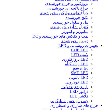
پروژکتور و چراغ خورشیدی
چراغ باغچه ای خورشیدی
چراغ های دیوارکوب خورشیدی
پکیج خورشیدی
پنل و سلول خورشیدی
کنترلر شارژر خورشیدی
سانورتر و اینورتر
پمپ و کفکش های خورشیدی و DC
دوربین خورشیدی
تجهیزات روشنایی و LED
COB LED
لامپ LED
LED پروژکتوری
LED رشد گیاه
power led
SMD LED
LED تابلویی
LED خودرویی
ال ای دی هدلایت
درایور LED
فلاشر LED
چسب و خمیر سیلیکونی
چراغ های شارژی و اضطراری