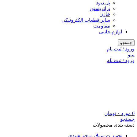
پل دیود
ترانزیستور
خازن
سایر قطعات الکترونیکی
مقاومت
لوازم جانبی
جستجو
ورود / ثبت نام
منو
ورود / ثبت نام
0
مورد
۰
تومان
جستجو
دسته بندی محصولات
تجهیزات سولار و خورشیدی