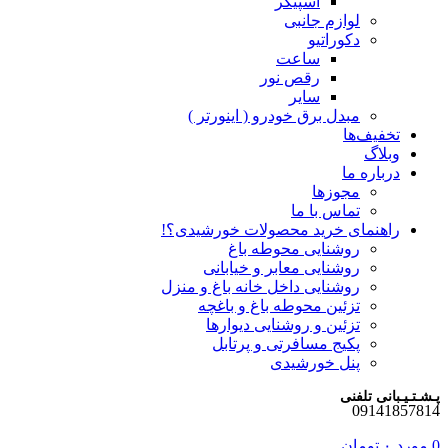
اسپیکر
لوازم جانبی
دکوراتیو
ساعت
رقص نور
سایر
مبدل برق خودرو ( اینورتر )
تخفیف‌ها
وبلاگ
درباره ما
مجوزها
تماس با ما
راهنمای خرید محصولات خورشیدی؟!
روشنایی محوطه باغ
روشنایی معابر و خیابانی
روشنایی داخل خانه باغ و منزل
تزئین محوطه باغ و باغچه
تزئین و روشنایی دیوارها
پکیج مسافرتی و پرتابل
پنل خورشیدی
پـشـتـیـبانی تلفنی
09141857814
0
مورد
۰
تومان