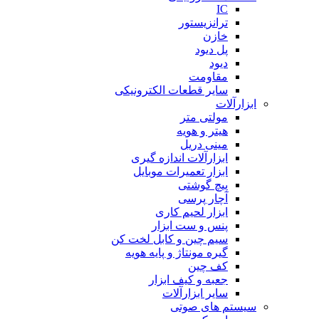
IC
ترانزیستور
خازن
پل دیود
دیود
مقاومت
سایر قطعات الکترونیکی
ابزارآلات
مولتی متر
هیتر و هویه
مینی دریل
ابزارآلات اندازه گیری
ابزار تعمیرات موبایل
پیچ گوشتی
آچار پرسی
ابزار لحیم کاری
پنس و ست ابزار
سیم چین و کابل لخت کن
گیره مونتاژ و پایه هویه
کف چین
جعبه و کیف ابزار
سایر ابزارآلات
سیستم های صوتی