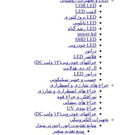
LED و تجهیزات روشنایی
COB LED
لامپ LED
LED پروژکتوری
LED تابلویی
LED رشد گیاه
power led
SMD LED
LED خودرویی
درایور
فلاشر LED
چراغهای خودرویی(۱۲ ولت DC)
ال ای دی هدلایت
درایور LED
چسب و خمیر سیلیکونی
چراغ های شارژی و اضطراری
چراغ های اضطراری و شارژی
نورافکن و چراغ قوه
چراغ های پیشانی
چراغ یووی UV
چراغهای خودرویی(۱۲ ولت DC)
تجهیزات الکترونیکی
منابع تغذیه،درایور، اینورتر،مبدل
منبع تغذیه متغیر