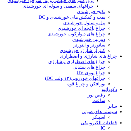
پروژکتور های خیابانی و پنل سرخود خورشیدی
چراغهای سقفی و سوله ای خورشیدی
پکیج خورشیدی
پمپ و کفکش های خورشیدی و DC
پنل و سلول خورشیدی
چراغ باغچه ای خورشیدی
چراغ های دیوارکوب خورشیدی
دوربین خورشیدی
سانورتر و اینورتر
کنترلر شارژر خورشیدی
چراغ های شارژی و اضطراری
چراغ های اضطراری و شارژی
چراغ های پیشانی
چراغ یووی UV
چراغهای خودرویی(۱۲ ولت DC)
نورافکن و چراغ قوه
دکوراتیو
رقص نور
ساعت
سایر
سیستم های صوتی
اسپیکر
قطعات الکترونیکی
IC