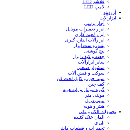
فلاشر LED
لامپ LED
آردوینو
ابزارآلات
آچار پرسی
ابزار تعمیرات موبایل
ابزار لحیم کاری
ابزارآلات اندازه گیری
پنس و ست ابزار
پیچ گوشتی
جعبه و کیف ابزار
سایر ابزارآلات
سشوار صنعتی
سوکت و فیش آلات
سیم چین و کابل لخت کن
کف چین
گیره مونتاژ و پایه هویه
مولتی متر
مینی دریل
هیتر و هویه
تجهیزات الکترونیکی
المان خنک کننده
باتری
تجهیزات و قطعات ماینر