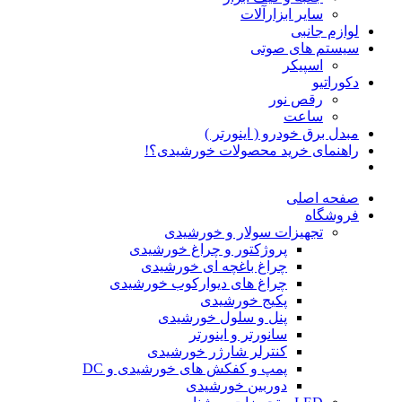
سایر ابزارآلات
لوازم جانبی
سیستم های صوتی
اسپیکر
دکوراتیو
رقص نور
ساعت
مبدل برق خودرو ( اینورتر )
راهنمای خرید محصولات خورشیدی؟!
صفحه اصلی
فروشگاه
تجهیزات سولار و خورشیدی
پروژکتور و چراغ خورشیدی
چراغ باغچه ای خورشیدی
چراغ های دیوارکوب خورشیدی
پکیج خورشیدی
پنل و سلول خورشیدی
سانورتر و اینورتر
کنترلر شارژر خورشیدی
پمپ و کفکش های خورشیدی و DC
دوربین خورشیدی