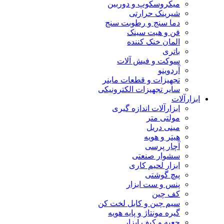
میکروسکوپ و دوربین
شیرینک حرارتی
دما سنج و رطوبت سنج
فن و هیت سینک
المان خنک کننده
باتری
سوکت و فیش آلات
آردوینو
تجهیزات و قطعات ماینر
سایر تجهیزات الکترونیکی
ابزارآلات
ابزارآلات اندازه گیری
مولتی متر
مینی دریل
هیتر و هویه
آچار پرسی
سشوار صنعتی
ابزار لحیم کاری
پیچ گوشتی
پنس و ست ابزار
کف چین
سیم چین و کابل لخت کن
گیره مونتاژ و پایه هویه
جعبه و کیف ابزار