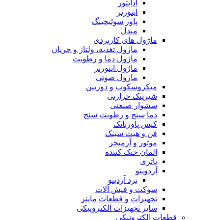
آداپتور
اینورتر
پاور سوئیچینگ
مبدل
ماژول های کاربردی
ماژول تغذیه، ولتاژ و جریان
ماژول دما و رطوبت
ماژول اینورتر
ماژول صوتی
میکروسکوپ و دوربین
شیرینک حرارتی
سشوار صنعتی
دما سنج و رطوبت سنج
کیس پاوربانک
فن و هیت سینک
موتور و آرمیچر
المان خنک کننده
باتری
آردوینو
برد آردینو
سوکت و فیش آلات
تجهیزات و قطعات ماینر
سایر تجهیزات الکترونیکی
قطعات الکترونیکی