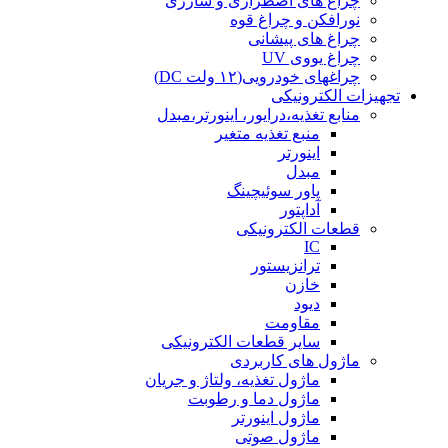
چراغ های اضطراری و شارژی
نورافکن و چراغ قوه
چراغ های پیشانی
چراغ یووی UV
چراغهای خودرویی(۱۲ ولت DC)
تجهیزات الکترونیکی
منابع تغذیه،درایور، اینورتر،مبدل
منبع تغذیه متغیر
اینورتر
مبدل
پاور سوئیچینگ
آداپتور
قطعات الکترونیکی
IC
ترانزیستور
خازن
دیود
مقاومت
سایر قطعات الکترونیکی
ماژول های کاربردی
ماژول تغذیه، ولتاژ و جریان
ماژول دما و رطوبت
ماژول اینورتر
ماژول صوتی