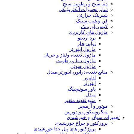
دما سنج و رطوبت سنج
سایر تجهیزات الکترونیکی
شیرینک حرارتی
فن و هیت سینک
کیس پاوربانک
ماژول های کاربردی
برد آردینو
تولید بخار
ماژول اینورتر
ماژول تغذیه، ولتاژ و جریان
ماژول دما و رطوبت
ماژول صوتی
منابع تغذیه،درایور، اینورتر،مبدل
آداپتور
اینورتر
پاور سوئیچینگ
مبدل
منبع تغذیه متغیر
موتور و آرمیچر
میکروسکوپ و دوربین
تجهیزات سولار و خورشیدی
پروژکتور و چراغ خورشیدی
پروژکتور های پنل جدا خورشیدی