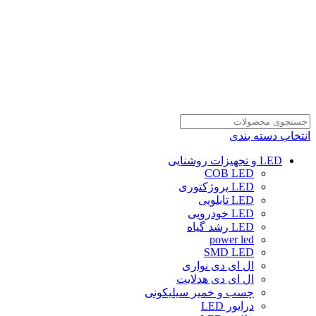
انتخاب دسته بندی
LED و تجهیزات روشنایی
COB LED
LED پروژکتوری
LED تابلویی
LED خودرویی
LED رشد گیاه
power led
SMD LED
ال ای دی نواری
ال ای دی هدلایت
چسب و خمیر سیلیکونی
درایور LED