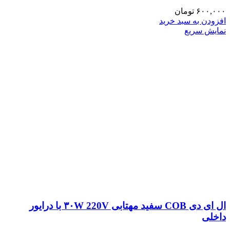
۶۰۰,۰۰۰
تومان
افزودن به سبد خرید
نمایش سریع
ال ای دی COB سفید مهتابی ۳۰W 220V با درایور
داخلی