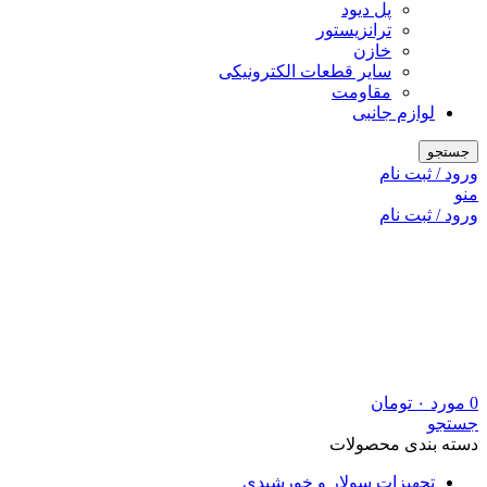
پل دیود
ترانزیستور
خازن
سایر قطعات الکترونیکی
مقاومت
لوازم جانبی
جستجو
ورود / ثبت نام
منو
ورود / ثبت نام
0
مورد
۰
تومان
جستجو
دسته بندی محصولات
تجهیزات سولار و خورشیدی