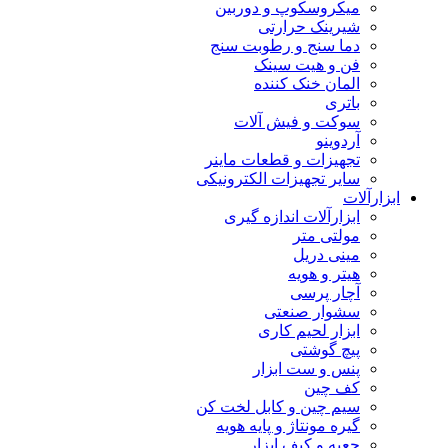
میکروسکوپ و دوربین
شیرینک حرارتی
دما سنج و رطوبت سنج
فن و هیت سینک
المان خنک کننده
باتری
سوکت و فیش آلات
آردوینو
تجهیزات و قطعات ماینر
سایر تجهیزات الکترونیکی
ابزارآلات
ابزارآلات اندازه گیری
مولتی متر
مینی دریل
هیتر و هویه
آچار پرسی
سشوار صنعتی
ابزار لحیم کاری
پیچ گوشتی
پنس و ست ابزار
کف چین
سیم چین و کابل لخت کن
گیره مونتاژ و پایه هویه
جعبه و کیف ابزار