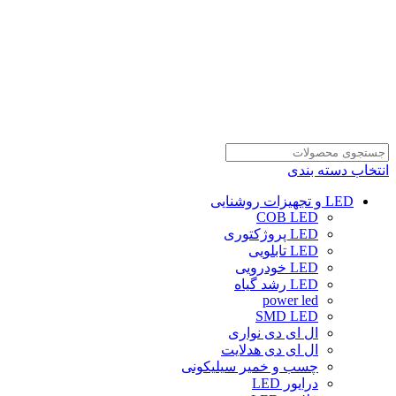
انتخاب دسته بندی
LED و تجهیزات روشنایی
COB LED
LED پروژکتوری
LED تابلویی
LED خودرویی
LED رشد گیاه
power led
SMD LED
ال ای دی نواری
ال ای دی هدلایت
چسب و خمیر سیلیکونی
درایور LED