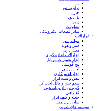
IC
ترانزیستور
خازن
پل دیود
دیود
مقاومت
سایر قطعات الکترونیکی
ابزارآلات
مولتی متر
هیتر و هویه
مینی دریل
ابزارآلات اندازه گیری
ابزار تعمیرات موبایل
پیچ گوشتی
آچار پرسی
ابزار لحیم کاری
پنس و ست ابزار
سیم چین و کابل لخت کن
گیره مونتاژ و پایه هویه
کف چین
جعبه و کیف ابزار
سایر ابزارآلات
سیستم های صوتی