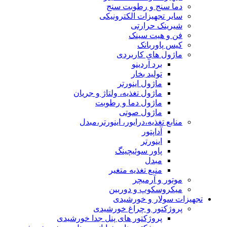
دما سنج و رطوبت سنج
سایر تجهیزات الکترونیکی
شیرینک حرارتی
فن و هیت سینک
کیس پاوربانک
ماژول های کاربردی
برد آردینو
تولید بخار
ماژول اینورتر
ماژول تغذیه، ولتاژ و جریان
ماژول دما و رطوبت
ماژول صوتی
منابع تغذیه،درایور، اینورتر،مبدل
آداپتور
اینورتر
پاور سوئیچینگ
مبدل
منبع تغذیه متغیر
موتور و آرمیچر
میکروسکوپ و دوربین
تجهیزات سولار و خورشیدی
پروژکتور و چراغ خورشیدی
پروژکتور های پنل جدا خورشیدی