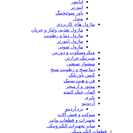
آداپتور
اینورتر
پاور سوئیچینگ
مبدل
ماژول های کاربردی
ماژول تغذیه، ولتاژ و جریان
ماژول دما و رطوبت
ماژول اینورتر
ماژول صوتی
میکروسکوپ و دوربین
شیرینک حرارتی
سشوار صنعتی
دما سنج و رطوبت سنج
کیس پاوربانک
فن و هیت سینک
موتور و آرمیچر
المان خنک کننده
باتری
آردوینو
برد آردینو
سوکت و فیش آلات
تجهیزات و قطعات ماینر
سایر تجهیزات الکترونیکی
قطعات الکترونیکی