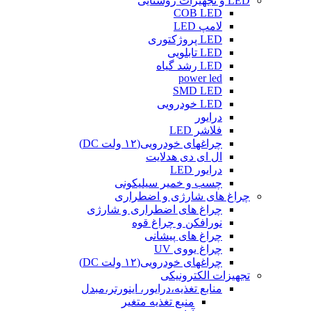
LED و تجهیزات روشنایی
COB LED
لامپ LED
LED پروژکتوری
LED تابلویی
LED رشد گیاه
power led
SMD LED
LED خودرویی
درایور
فلاشر LED
چراغهای خودرویی(۱۲ ولت DC)
ال ای دی هدلایت
درایور LED
چسب و خمیر سیلیکونی
چراغ های شارژی و اضطراری
چراغ های اضطراری و شارژی
نورافکن و چراغ قوه
چراغ های پیشانی
چراغ یووی UV
چراغهای خودرویی(۱۲ ولت DC)
تجهیزات الکترونیکی
منابع تغذیه،درایور، اینورتر،مبدل
منبع تغذیه متغیر