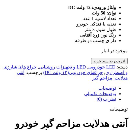
ولتاژ ورودی: 12 ولت DC
توان: 50 وات
تعداد لامپ: 1 عدد
تغذیه با فندکی خودرو
طول سیم: 3 متر
رنگ نور:
زرد آفتابی
دارای چسب دو طرفه
موجود در انبار
آنتی
افزودن به سبد خرید
هدلایت
دسته:
LED خودرویی
,
LED و تجهیزات روشنایی
,
چراغ های شارژی
مزاحم
و اضطراری
,
چراغهای خودرویی(۱۲ ولت DC)
برچسب:
آنتی
گیر
هدلایت
,
مزاحم گیر
خودرو
نوربالای
توضیحات
فندکی
توضیحات تکمیلی
زرد
نظرات (0)
رنگ
توضیحات
مدل
خورشیدی
آنتی هدلایت مزاحم گیر خودرو
عدد