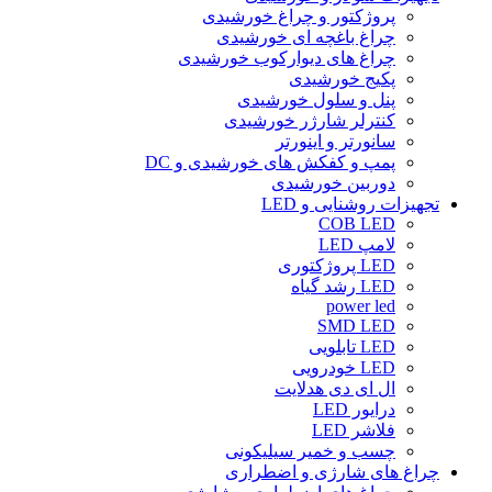
پروژکتور و چراغ خورشیدی
چراغ باغچه ای خورشیدی
چراغ های دیوارکوب خورشیدی
پکیج خورشیدی
پنل و سلول خورشیدی
کنترلر شارژر خورشیدی
سانورتر و اینورتر
پمپ و کفکش های خورشیدی و DC
دوربین خورشیدی
تجهیزات روشنایی و LED
COB LED
لامپ LED
LED پروژکتوری
LED رشد گیاه
power led
SMD LED
LED تابلویی
LED خودرویی
ال ای دی هدلایت
درایور LED
فلاشر LED
چسب و خمیر سیلیکونی
چراغ های شارژی و اضطراری