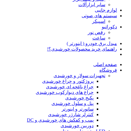
سایر ابزارآلات
لوازم جانبی
سیستم های صوتی
اسپیکر
دکوراتیو
رقص نور
ساعت
مبدل برق خودرو ( اینورتر )
راهنمای خرید محصولات خورشیدی؟!
صفحه اصلی
فروشگاه
تجهیزات سولار و خورشیدی
پروژکتور و چراغ خورشیدی
چراغ باغچه ای خورشیدی
چراغ های دیوارکوب خورشیدی
پکیج خورشیدی
پنل و سلول خورشیدی
سانورتر و اینورتر
کنترلر شارژر خورشیدی
پمپ و کفکش های خورشیدی و DC
دوربین خورشیدی