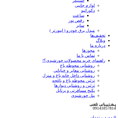
اسپیکر
لوازم جانبی
دکوراتیو
ساعت
رقص نور
سایر
مبدل برق خودرو ( اینورتر )
تخفیف‌ها
وبلاگ
درباره ما
مجوزها
تماس با ما
راهنمای خرید محصولات خورشیدی؟!
روشنایی محوطه باغ
روشنایی معابر و خیابانی
روشنایی داخل خانه باغ و منزل
تزئین محوطه باغ و باغچه
تزئین و روشنایی دیوارها
پکیج مسافرتی و پرتابل
پنل خورشیدی
پـشـتـیـبانی تلفنی
09141857814
0
مورد
۰
تومان