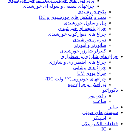
پروژکتور های خیابانی و پنل سرخود خورشیدی
چراغهای سقفی و سوله ای خورشیدی
پکیج خورشیدی
پمپ و کفکش های خورشیدی و DC
پنل و سلول خورشیدی
چراغ باغچه ای خورشیدی
چراغ های دیوارکوب خورشیدی
دوربین خورشیدی
سانورتر و اینورتر
کنترلر شارژر خورشیدی
چراغ های شارژی و اضطراری
چراغ های اضطراری و شارژی
چراغ های پیشانی
چراغ یووی UV
چراغهای خودرویی(۱۲ ولت DC)
نورافکن و چراغ قوه
دکوراتیو
رقص نور
ساعت
سایر
سیستم های صوتی
اسپیکر
قطعات الکترونیکی
IC