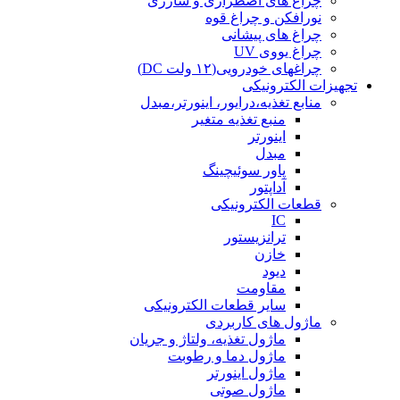
چراغ های اضطراری و شارژی
نورافکن و چراغ قوه
چراغ های پیشانی
چراغ یووی UV
چراغهای خودرویی(۱۲ ولت DC)
تجهیزات الکترونیکی
منابع تغذیه،درایور، اینورتر،مبدل
منبع تغذیه متغیر
اینورتر
مبدل
پاور سوئیچینگ
آداپتور
قطعات الکترونیکی
IC
ترانزیستور
خازن
دیود
مقاومت
سایر قطعات الکترونیکی
ماژول های کاربردی
ماژول تغذیه، ولتاژ و جریان
ماژول دما و رطوبت
ماژول اینورتر
ماژول صوتی