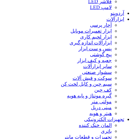
فلاشر LED
لامپ LED
آردوینو
ابزارآلات
آچار پرسی
ابزار تعمیرات موبایل
ابزار لحیم کاری
ابزارآلات اندازه گیری
پنس و ست ابزار
پیچ گوشتی
جعبه و کیف ابزار
سایر ابزارآلات
سشوار صنعتی
سوکت و فیش آلات
سیم چین و کابل لخت کن
کف چین
گیره مونتاژ و پایه هویه
مولتی متر
مینی دریل
هیتر و هویه
تجهیزات الکترونیکی
المان خنک کننده
باتری
تجهیزات و قطعات ماینر