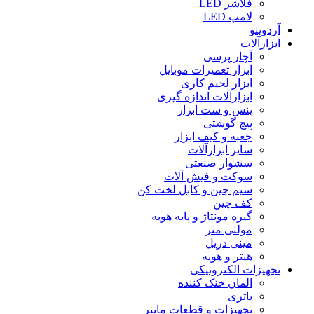
فلاشر LED
لامپ LED
آردوینو
ابزارآلات
آچار پرسی
ابزار تعمیرات موبایل
ابزار لحیم کاری
ابزارآلات اندازه گیری
پنس و ست ابزار
پیچ گوشتی
جعبه و کیف ابزار
سایر ابزارآلات
سشوار صنعتی
سوکت و فیش آلات
سیم چین و کابل لخت کن
کف چین
گیره مونتاژ و پایه هویه
مولتی متر
مینی دریل
هیتر و هویه
تجهیزات الکترونیکی
المان خنک کننده
باتری
تجهیزات و قطعات ماینر