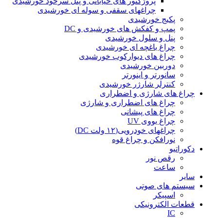
پروژکتور های خیابانی و پنل سرخود خورشیدی
چراغهای سقفی و سوله ای خورشیدی
پکیج خورشیدی
پمپ و کفکش های خورشیدی و DC
پنل و سلول خورشیدی
چراغ باغچه ای خورشیدی
چراغ های دیوارکوب خورشیدی
دوربین خورشیدی
سانورتر و اینورتر
کنترلر شارژر خورشیدی
چراغ های شارژی و اضطراری
چراغ های اضطراری و شارژی
چراغ های پیشانی
چراغ یووی UV
چراغهای خودرویی(۱۲ ولت DC)
نورافکن و چراغ قوه
دکوراتیو
رقص نور
ساعت
سایر
سیستم های صوتی
اسپیکر
قطعات الکترونیکی
IC