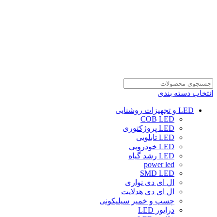
انتخاب دسته بندی
LED و تجهیزات روشنایی
COB LED
LED پروژکتوری
LED تابلویی
LED خودرویی
LED رشد گیاه
power led
SMD LED
ال ای دی نواری
ال ای دی هدلایت
چسب و خمیر سیلیکونی
درایور LED