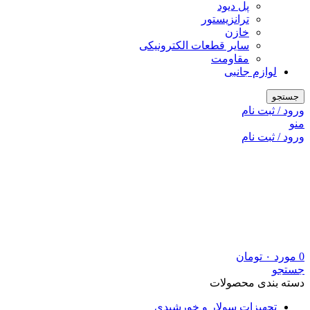
پل دیود
ترانزیستور
خازن
سایر قطعات الکترونیکی
مقاومت
لوازم جانبی
جستجو
ورود / ثبت نام
منو
ورود / ثبت نام
0
مورد
۰
تومان
جستجو
دسته بندی محصولات
تجهیزات سولار و خورشیدی