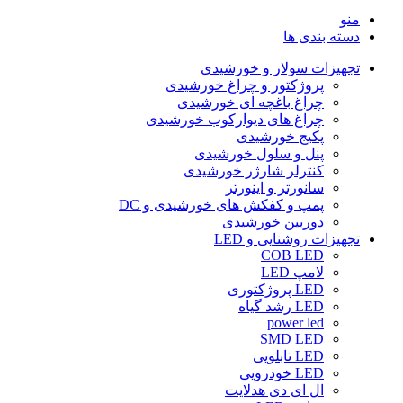
منو
دسته بندی ها
تجهیزات سولار و خورشیدی
پروژکتور و چراغ خورشیدی
چراغ باغچه ای خورشیدی
چراغ های دیوارکوب خورشیدی
پکیج خورشیدی
پنل و سلول خورشیدی
کنترلر شارژر خورشیدی
سانورتر و اینورتر
پمپ و کفکش های خورشیدی و DC
دوربین خورشیدی
تجهیزات روشنایی و LED
COB LED
لامپ LED
LED پروژکتوری
LED رشد گیاه
power led
SMD LED
LED تابلویی
LED خودرویی
ال ای دی هدلایت