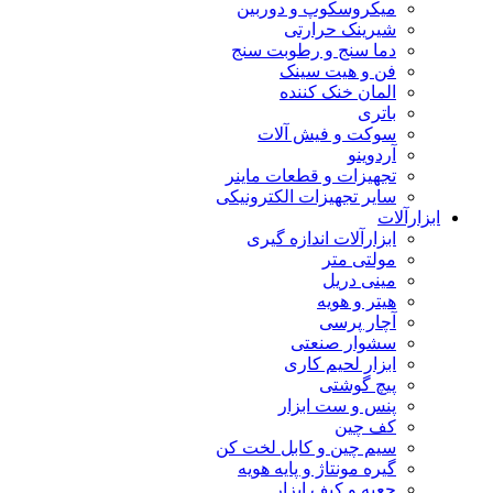
میکروسکوپ و دوربین
شیرینک حرارتی
دما سنج و رطوبت سنج
فن و هیت سینک
المان خنک کننده
باتری
سوکت و فیش آلات
آردوینو
تجهیزات و قطعات ماینر
سایر تجهیزات الکترونیکی
ابزارآلات
ابزارآلات اندازه گیری
مولتی متر
مینی دریل
هیتر و هویه
آچار پرسی
سشوار صنعتی
ابزار لحیم کاری
پیچ گوشتی
پنس و ست ابزار
کف چین
سیم چین و کابل لخت کن
گیره مونتاژ و پایه هویه
جعبه و کیف ابزار