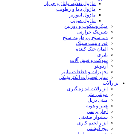
ماژول تغذیه، ولتاژ و جریان
ماژول دما و رطوبت
ماژول اینورتر
ماژول صوتی
میکروسکوپ و دوربین
شیرینک حرارتی
دما سنج و رطوبت سنج
فن و هیت سینک
المان خنک کننده
باتری
سوکت و فیش آلات
آردوینو
تجهیزات و قطعات ماینر
سایر تجهیزات الکترونیکی
ابزارآلات
ابزارآلات اندازه گیری
مولتی متر
مینی دریل
هیتر و هویه
آچار پرسی
سشوار صنعتی
ابزار لحیم کاری
پیچ گوشتی