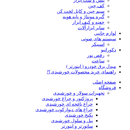
پنس و ست ابزار
کف چین
سیم چین و کابل لخت کن
گیره مونتاژ و پایه هویه
جعبه و کیف ابزار
سایر ابزارآلات
لوازم جانبی
سیستم های صوتی
اسپیکر
دکوراتیو
رقص نور
ساعت
مبدل برق خودرو ( اینورتر )
راهنمای خرید محصولات خورشیدی؟!
صفحه اصلی
فروشگاه
تجهیزات سولار و خورشیدی
پروژکتور و چراغ خورشیدی
چراغ باغچه ای خورشیدی
چراغ های دیوارکوب خورشیدی
پکیج خورشیدی
پنل و سلول خورشیدی
سانورتر و اینورتر