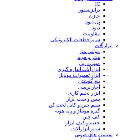
IC
ترانزیستور
خازن
پل دیود
دیود
مقاومت
سایر قطعات الکترونیکی
ابزارآلات
مولتی متر
هیتر و هویه
مینی دریل
ابزارآلات اندازه گیری
ابزار تعمیرات موبایل
پیچ گوشتی
آچار پرسی
ابزار لحیم کاری
پنس و ست ابزار
سیم چین و کابل لخت کن
گیره مونتاژ و پایه هویه
کف چین
جعبه و کیف ابزار
سایر ابزارآلات
سیستم های صوتی