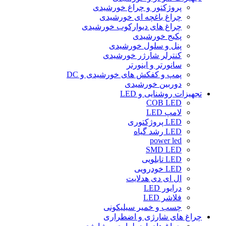
پروژکتور و چراغ خورشیدی
چراغ باغچه ای خورشیدی
چراغ های دیوارکوب خورشیدی
پکیج خورشیدی
پنل و سلول خورشیدی
کنترلر شارژر خورشیدی
سانورتر و اینورتر
پمپ و کفکش های خورشیدی و DC
دوربین خورشیدی
تجهیزات روشنایی و LED
COB LED
لامپ LED
LED پروژکتوری
LED رشد گیاه
power led
SMD LED
LED تابلویی
LED خودرویی
ال ای دی هدلایت
درایور LED
فلاشر LED
چسب و خمیر سیلیکونی
چراغ های شارژی و اضطراری