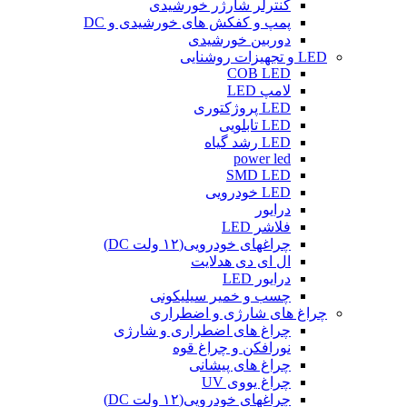
کنترلر شارژر خورشیدی
پمپ و کفکش های خورشیدی و DC
دوربین خورشیدی
LED و تجهیزات روشنایی
COB LED
لامپ LED
LED پروژکتوری
LED تابلویی
LED رشد گیاه
power led
SMD LED
LED خودرویی
درایور
فلاشر LED
چراغهای خودرویی(۱۲ ولت DC)
ال ای دی هدلایت
درایور LED
چسب و خمیر سیلیکونی
چراغ های شارژی و اضطراری
چراغ های اضطراری و شارژی
نورافکن و چراغ قوه
چراغ های پیشانی
چراغ یووی UV
چراغهای خودرویی(۱۲ ولت DC)