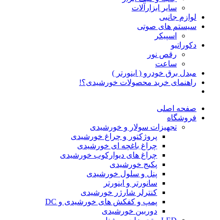
سایر ابزارآلات
لوازم جانبی
سیستم های صوتی
اسپیکر
دکوراتیو
رقص نور
ساعت
مبدل برق خودرو ( اینورتر )
راهنمای خرید محصولات خورشیدی؟!
صفحه اصلی
فروشگاه
تجهیزات سولار و خورشیدی
پروژکتور و چراغ خورشیدی
چراغ باغچه ای خورشیدی
چراغ های دیوارکوب خورشیدی
پکیج خورشیدی
پنل و سلول خورشیدی
سانورتر و اینورتر
کنترلر شارژر خورشیدی
پمپ و کفکش های خورشیدی و DC
دوربین خورشیدی