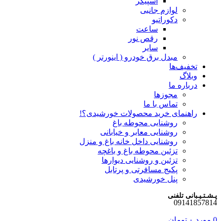
اسپیکر
لوازم جانبی
دکوراتیو
ساعت
رقص نور
سایر
مبدل برق خودرو ( اینورتر )
تخفیف‌ها
وبلاگ
درباره ما
مجوزها
تماس با ما
راهنمای خرید محصولات خورشیدی؟!
روشنایی محوطه باغ
روشنایی معابر و خیابانی
روشنایی داخل خانه باغ و منزل
تزئین محوطه باغ و باغچه
تزئین و روشنایی دیوارها
پکیج مسافرتی و پرتابل
پنل خورشیدی
پـشـتـیـبانی تلفنی
09141857814
0
مورد
۰
تومان