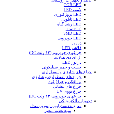
LED و تجهیزات روشنایی
COB LED
لامپ LED
LED پروژکتوری
LED تابلویی
LED رشد گیاه
power led
SMD LED
LED خودرویی
درایور
فلاشر LED
چراغهای خودرویی(۱۲ ولت DC)
ال ای دی هدلایت
درایور LED
چسب و خمیر سیلیکونی
چراغ های شارژی و اضطراری
چراغ های اضطراری و شارژی
نورافکن و چراغ قوه
چراغ های پیشانی
چراغ یووی UV
چراغهای خودرویی(۱۲ ولت DC)
تجهیزات الکترونیکی
منابع تغذیه،درایور، اینورتر،مبدل
منبع تغذیه متغیر