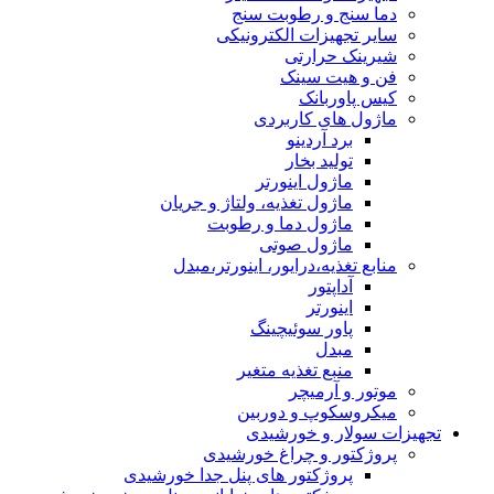
دما سنج و رطوبت سنج
سایر تجهیزات الکترونیکی
شیرینک حرارتی
فن و هیت سینک
کیس پاوربانک
ماژول های کاربردی
برد آردینو
تولید بخار
ماژول اینورتر
ماژول تغذیه، ولتاژ و جریان
ماژول دما و رطوبت
ماژول صوتی
منابع تغذیه،درایور، اینورتر،مبدل
آداپتور
اینورتر
پاور سوئیچینگ
مبدل
منبع تغذیه متغیر
موتور و آرمیچر
میکروسکوپ و دوربین
تجهیزات سولار و خورشیدی
پروژکتور و چراغ خورشیدی
پروژکتور های پنل جدا خورشیدی