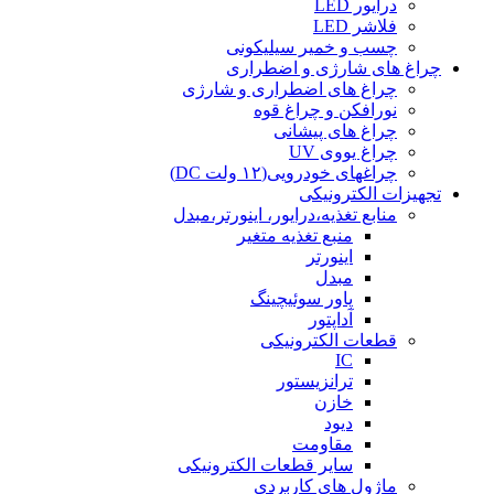
درایور LED
فلاشر LED
چسب و خمیر سیلیکونی
چراغ های شارژی و اضطراری
چراغ های اضطراری و شارژی
نورافکن و چراغ قوه
چراغ های پیشانی
چراغ یووی UV
چراغهای خودرویی(۱۲ ولت DC)
تجهیزات الکترونیکی
منابع تغذیه،درایور، اینورتر،مبدل
منبع تغذیه متغیر
اینورتر
مبدل
پاور سوئیچینگ
آداپتور
قطعات الکترونیکی
IC
ترانزیستور
خازن
دیود
مقاومت
سایر قطعات الکترونیکی
ماژول های کاربردی