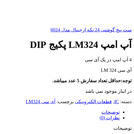
ست پیچ گوشتی 24 تکه ارجینال مدل 6024
آپ امپ LM324 پکیج DIP
4 آپ امپ در یک آی سی
آی سی 324 LM
توجه:حداقل تعداد سفارش 5 عدد میباشد.
در انبار موجود نمی باشد
دسته:
IC
,
قطعات الکترونیکی
برچسب:
آی سی LM324
توضیحات
نظرات (0)
توضیحات