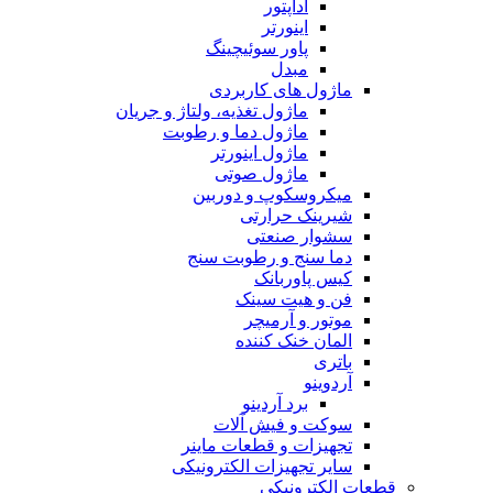
آداپتور
اینورتر
پاور سوئیچینگ
مبدل
ماژول های کاربردی
ماژول تغذیه، ولتاژ و جریان
ماژول دما و رطوبت
ماژول اینورتر
ماژول صوتی
میکروسکوپ و دوربین
شیرینک حرارتی
سشوار صنعتی
دما سنج و رطوبت سنج
کیس پاوربانک
فن و هیت سینک
موتور و آرمیچر
المان خنک کننده
باتری
آردوینو
برد آردینو
سوکت و فیش آلات
تجهیزات و قطعات ماینر
سایر تجهیزات الکترونیکی
قطعات الکترونیکی