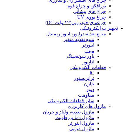
چراغ های اضطراری و شارژی
نورافکن و چراغ قوه
چراغ های پیشانی
چراغ یووی UV
چراغهای خودرویی(۱۲ ولت DC)
تجهیزات الکترونیکی
منابع تغذیه،درایور، اینورتر،مبدل
منبع تغذیه متغیر
اینورتر
مبدل
پاور سوئیچینگ
آداپتور
قطعات الکترونیکی
IC
ترانزیستور
خازن
دیود
مقاومت
سایر قطعات الکترونیکی
ماژول های کاربردی
ماژول تغذیه، ولتاژ و جریان
ماژول دما و رطوبت
ماژول اینورتر
ماژول صوتی