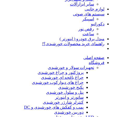
سایر ابزارآلات
لوازم جانبی
سیستم های صوتی
اسپیکر
دکوراتیو
رقص نور
ساعت
مبدل برق خودرو ( اینورتر )
راهنمای خرید محصولات خورشیدی؟!
صفحه اصلی
فروشگاه
تجهیزات سولار و خورشیدی
پروژکتور و چراغ خورشیدی
چراغ باغچه ای خورشیدی
چراغ های دیوارکوب خورشیدی
پکیج خورشیدی
پنل و سلول خورشیدی
سانورتر و اینورتر
کنترلر شارژر خورشیدی
پمپ و کفکش های خورشیدی و DC
دوربین خورشیدی