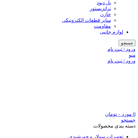
پل دیود
ترانزیستور
خازن
سایر قطعات الکترونیکی
مقاومت
لوازم جانبی
جستجو
ورود / ثبت نام
منو
ورود / ثبت نام
0
مورد
۰
تومان
جستجو
دسته بندی محصولات
تجهیزات سولار و خورشیدی