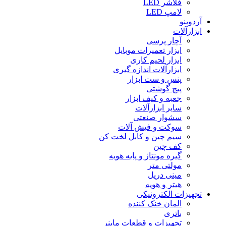
فلاشر LED
لامپ LED
آردوینو
ابزارآلات
آچار پرسی
ابزار تعمیرات موبایل
ابزار لحیم کاری
ابزارآلات اندازه گیری
پنس و ست ابزار
پیچ گوشتی
جعبه و کیف ابزار
سایر ابزارآلات
سشوار صنعتی
سوکت و فیش آلات
سیم چین و کابل لخت کن
کف چین
گیره مونتاژ و پایه هویه
مولتی متر
مینی دریل
هیتر و هویه
تجهیزات الکترونیکی
المان خنک کننده
باتری
تجهیزات و قطعات ماینر