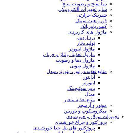
دما سنج و رطوبت سنج
سایر تجهیزات الکترونیکی
شیرینک حرارتی
فن و هیت سینک
کیس پاوربانک
ماژول های کاربردی
برد آردینو
تولید بخار
ماژول اینورتر
ماژول تغذیه، ولتاژ و جریان
ماژول دما و رطوبت
ماژول صوتی
منابع تغذیه،درایور، اینورتر،مبدل
آداپتور
اینورتر
پاور سوئیچینگ
مبدل
منبع تغذیه متغیر
موتور و آرمیچر
میکروسکوپ و دوربین
تجهیزات سولار و خورشیدی
پروژکتور و چراغ خورشیدی
پروژکتور های پنل جدا خورشیدی