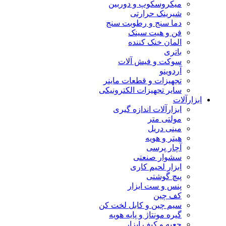
میکروسکوپ و دوربین
شیرینک حرارتی
دما سنج و رطوبت سنج
فن و هیت سینک
المان خنک کننده
باتری
سوکت و فیش آلات
آردوینو
تجهیزات و قطعات ماینر
سایر تجهیزات الکترونیکی
ابزارآلات
ابزارآلات اندازه گیری
مولتی متر
مینی دریل
هیتر و هویه
آچار پرسی
سشوار صنعتی
ابزار لحیم کاری
پیچ گوشتی
پنس و ست ابزار
کف چین
سیم چین و کابل لخت کن
گیره مونتاژ و پایه هویه
جعبه و کیف ابزار