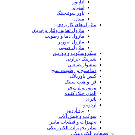
آداپتور
اینورتر
پاور سوئیچینگ
مبدل
ماژول های کاربردی
ماژول تغذیه، ولتاژ و جریان
ماژول دما و رطوبت
ماژول اینورتر
ماژول صوتی
میکروسکوپ و دوربین
شیرینک حرارتی
سشوار صنعتی
دما سنج و رطوبت سنج
کیس پاوربانک
فن و هیت سینک
موتور و آرمیچر
المان خنک کننده
باتری
آردوینو
برد آردینو
سوکت و فیش آلات
تجهیزات و قطعات ماینر
سایر تجهیزات الکترونیکی
قطعات الکترونیکی