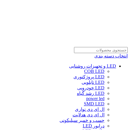
انتخاب دسته بندی
LED و تجهیزات روشنایی
COB LED
LED پروژکتوری
LED تابلویی
LED خودرویی
LED رشد گیاه
power led
SMD LED
ال ای دی نواری
ال ای دی هدلایت
چسب و خمیر سیلیکونی
درایور LED