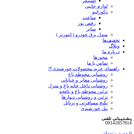
اسپیکر
لوازم جانبی
دکوراتیو
ساعت
رقص نور
سایر
مبدل برق خودرو ( اینورتر )
تخفیف‌ها
وبلاگ
درباره ما
مجوزها
تماس با ما
راهنمای خرید محصولات خورشیدی؟!
روشنایی محوطه باغ
روشنایی معابر و خیابانی
روشنایی داخل خانه باغ و منزل
تزئین محوطه باغ و باغچه
تزئین و روشنایی دیوارها
پکیج مسافرتی و پرتابل
پنل خورشیدی
پـشـتـیـبانی تلفنی
09141857814
0
مورد
۰
تومان