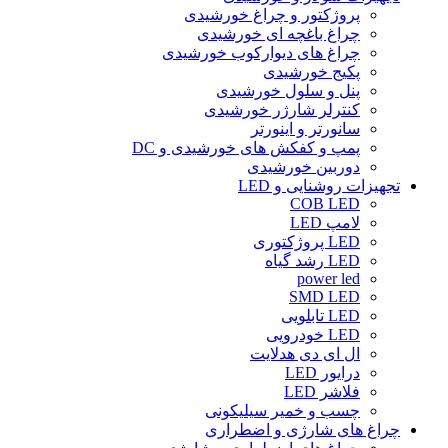
پروژکتور و چراغ خورشیدی
چراغ باغچه ای خورشیدی
چراغ های دیوارکوب خورشیدی
پکیج خورشیدی
پنل و سلول خورشیدی
کنترلر شارژر خورشیدی
سانورتر و اینورتر
پمپ و کفکش های خورشیدی و DC
دوربین خورشیدی
تجهیزات روشنایی و LED
COB LED
لامپ LED
LED پروژکتوری
LED رشد گیاه
power led
SMD LED
LED تابلویی
LED خودرویی
ال ای دی هدلایت
درایور LED
فلاشر LED
چسب و خمیر سیلیکونی
چراغ های شارژی و اضطراری