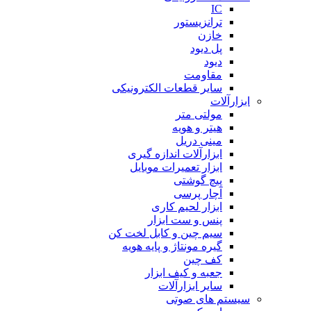
IC
ترانزیستور
خازن
پل دیود
دیود
مقاومت
سایر قطعات الکترونیکی
ابزارآلات
مولتی متر
هیتر و هویه
مینی دریل
ابزارآلات اندازه گیری
ابزار تعمیرات موبایل
پیچ گوشتی
آچار پرسی
ابزار لحیم کاری
پنس و ست ابزار
سیم چین و کابل لخت کن
گیره مونتاژ و پایه هویه
کف چین
جعبه و کیف ابزار
سایر ابزارآلات
سیستم های صوتی