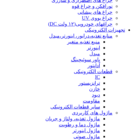
چراغ های اضطراری و شارژی
نورافکن و چراغ قوه
چراغ های پیشانی
چراغ یووی UV
چراغهای خودرویی(۱۲ ولت DC)
تجهیزات الکترونیکی
منابع تغذیه،درایور، اینورتر،مبدل
منبع تغذیه متغیر
اینورتر
مبدل
پاور سوئیچینگ
آداپتور
قطعات الکترونیکی
IC
ترانزیستور
خازن
دیود
مقاومت
سایر قطعات الکترونیکی
ماژول های کاربردی
ماژول تغذیه، ولتاژ و جریان
ماژول دما و رطوبت
ماژول اینورتر
ماژول صوتی