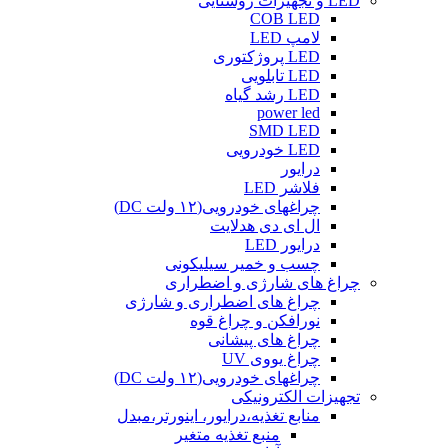
LED و تجهیزات روشنایی
COB LED
لامپ LED
LED پروژکتوری
LED تابلویی
LED رشد گیاه
power led
SMD LED
LED خودرویی
درایور
فلاشر LED
چراغهای خودرویی(۱۲ ولت DC)
ال ای دی هدلایت
درایور LED
چسب و خمیر سیلیکونی
چراغ های شارژی و اضطراری
چراغ های اضطراری و شارژی
نورافکن و چراغ قوه
چراغ های پیشانی
چراغ یووی UV
چراغهای خودرویی(۱۲ ولت DC)
تجهیزات الکترونیکی
منابع تغذیه،درایور، اینورتر،مبدل
منبع تغذیه متغیر