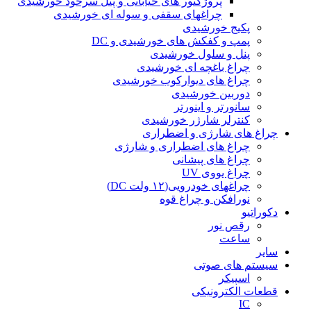
پروژکتور های خیابانی و پنل سرخود خورشیدی
چراغهای سقفی و سوله ای خورشیدی
پکیج خورشیدی
پمپ و کفکش های خورشیدی و DC
پنل و سلول خورشیدی
چراغ باغچه ای خورشیدی
چراغ های دیوارکوب خورشیدی
دوربین خورشیدی
سانورتر و اینورتر
کنترلر شارژر خورشیدی
چراغ های شارژی و اضطراری
چراغ های اضطراری و شارژی
چراغ های پیشانی
چراغ یووی UV
چراغهای خودرویی(۱۲ ولت DC)
نورافکن و چراغ قوه
دکوراتیو
رقص نور
ساعت
سایر
سیستم های صوتی
اسپیکر
قطعات الکترونیکی
IC