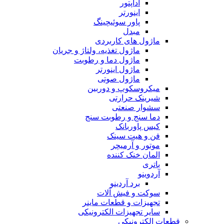
آداپتور
اینورتر
پاور سوئیچینگ
مبدل
ماژول های کاربردی
ماژول تغذیه، ولتاژ و جریان
ماژول دما و رطوبت
ماژول اینورتر
ماژول صوتی
میکروسکوپ و دوربین
شیرینک حرارتی
سشوار صنعتی
دما سنج و رطوبت سنج
کیس پاوربانک
فن و هیت سینک
موتور و آرمیچر
المان خنک کننده
باتری
آردوینو
برد آردینو
سوکت و فیش آلات
تجهیزات و قطعات ماینر
سایر تجهیزات الکترونیکی
قطعات الکترونیکی