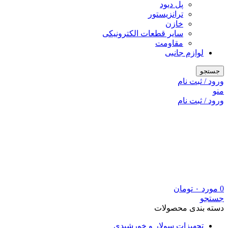
پل دیود
ترانزیستور
خازن
سایر قطعات الکترونیکی
مقاومت
لوازم جانبی
جستجو
ورود / ثبت نام
منو
ورود / ثبت نام
0
مورد
۰
تومان
جستجو
دسته بندی محصولات
تجهیزات سولار و خورشیدی