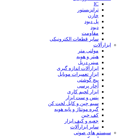
IC
ترانزیستور
خازن
پل دیود
دیود
مقاومت
سایر قطعات الکترونیکی
ابزارآلات
مولتی متر
هیتر و هویه
مینی دریل
ابزارآلات اندازه گیری
ابزار تعمیرات موبایل
پیچ گوشتی
آچار پرسی
ابزار لحیم کاری
پنس و ست ابزار
سیم چین و کابل لخت کن
گیره مونتاژ و پایه هویه
کف چین
جعبه و کیف ابزار
سایر ابزارآلات
سیستم های صوتی