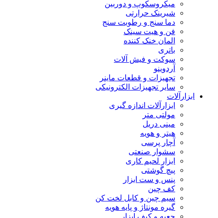
میکروسکوپ و دوربین
شیرینک حرارتی
دما سنج و رطوبت سنج
فن و هیت سینک
المان خنک کننده
باتری
سوکت و فیش آلات
آردوینو
تجهیزات و قطعات ماینر
سایر تجهیزات الکترونیکی
ابزارآلات
ابزارآلات اندازه گیری
مولتی متر
مینی دریل
هیتر و هویه
آچار پرسی
سشوار صنعتی
ابزار لحیم کاری
پیچ گوشتی
پنس و ست ابزار
کف چین
سیم چین و کابل لخت کن
گیره مونتاژ و پایه هویه
جعبه و کیف ابزار