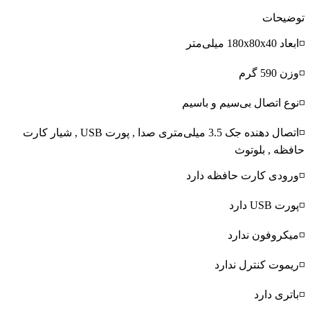
توضیحات
◽ابعاد 180x80x40 میلی‌متر
◽وزن 590 گرم
◽نوع اتصال بی‌سیم و باسیم
◽اتصال دهنده جک 3.5 میلی‌متری صدا , پورت USB , شیار کارت
حافظه , بلوتوث
◽ورودی کارت حافظه دارد
◽پورت USB دارد
◽میکروفون ندارد
◽ریموت کنترل ندارد
◽باتری دارد