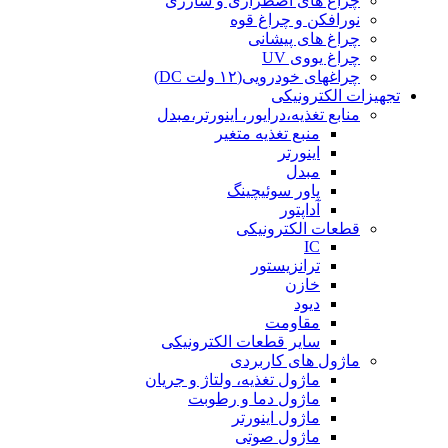
چراغ های اضطراری و شارژی
نورافکن و چراغ قوه
چراغ های پیشانی
چراغ یووی UV
چراغهای خودرویی(۱۲ ولت DC)
تجهیزات الکترونیکی
منابع تغذیه،درایور، اینورتر،مبدل
منبع تغذیه متغیر
اینورتر
مبدل
پاور سوئیچینگ
آداپتور
قطعات الکترونیکی
IC
ترانزیستور
خازن
دیود
مقاومت
سایر قطعات الکترونیکی
ماژول های کاربردی
ماژول تغذیه، ولتاژ و جریان
ماژول دما و رطوبت
ماژول اینورتر
ماژول صوتی