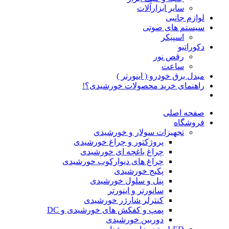
سایر ابزارآلات
لوازم جانبی
سیستم های صوتی
اسپیکر
دکوراتیو
رقص نور
ساعت
مبدل برق خودرو ( اینورتر )
راهنمای خرید محصولات خورشیدی؟!
صفحه اصلی
فروشگاه
تجهیزات سولار و خورشیدی
پروژکتور و چراغ خورشیدی
چراغ باغچه ای خورشیدی
چراغ های دیوارکوب خورشیدی
پکیج خورشیدی
پنل و سلول خورشیدی
سانورتر و اینورتر
کنترلر شارژر خورشیدی
پمپ و کفکش های خورشیدی و DC
دوربین خورشیدی