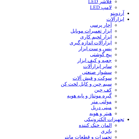
فلاشر LED
لامپ LED
آردوینو
ابزارآلات
آچار پرسی
ابزار تعمیرات موبایل
ابزار لحیم کاری
ابزارآلات اندازه گیری
پنس و ست ابزار
پیچ گوشتی
جعبه و کیف ابزار
سایر ابزارآلات
سشوار صنعتی
سوکت و فیش آلات
سیم چین و کابل لخت کن
کف چین
گیره مونتاژ و پایه هویه
مولتی متر
مینی دریل
هیتر و هویه
تجهیزات الکترونیکی
المان خنک کننده
باتری
تجهیزات و قطعات ماینر