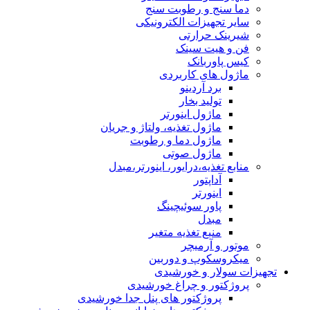
دما سنج و رطوبت سنج
سایر تجهیزات الکترونیکی
شیرینک حرارتی
فن و هیت سینک
کیس پاوربانک
ماژول های کاربردی
برد آردینو
تولید بخار
ماژول اینورتر
ماژول تغذیه، ولتاژ و جریان
ماژول دما و رطوبت
ماژول صوتی
منابع تغذیه،درایور، اینورتر،مبدل
آداپتور
اینورتر
پاور سوئیچینگ
مبدل
منبع تغذیه متغیر
موتور و آرمیچر
میکروسکوپ و دوربین
تجهیزات سولار و خورشیدی
پروژکتور و چراغ خورشیدی
پروژکتور های پنل جدا خورشیدی