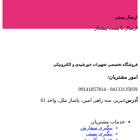
ارسال پستی
ارسال با پست پیشتاز
فروشگاه تخصصی تجهیزات خورشیدی و الکترونیکی
امور مشتریان:
09141857814
- 04133135059
آدرس:
تبریز، سه راهی امین، پاساژ ملل، واحد 61
خدمات مشتریان
پیگیری سفارش
پیگیری پستی
حساب کاربری