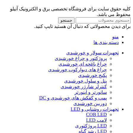
کلیه حقوق سایت برای فروشگاه تخصصی برق و الکترونیک آنیلو
محفوظ می باشد.
جستجو
برای دیدن محصولاتی که دنبال آن هستید تایپ کنید.
منو
دسته بندی ها
تجهیزات سولار و خورشیدی
پروژکتور و چراغ خورشیدی
چراغ باغچه ای خورشیدی
چراغ های دیوارکوب خورشیدی
پکیج خورشیدی
پنل و سلول خورشیدی
کنترلر شارژر خورشیدی
سانورتر و اینورتر
پمپ و کفکش های خورشیدی و DC
دوربین خورشیدی
تجهیزات روشنایی و LED
COB LED
لامپ LED
LED پروژکتوری
LED رشد گیاه