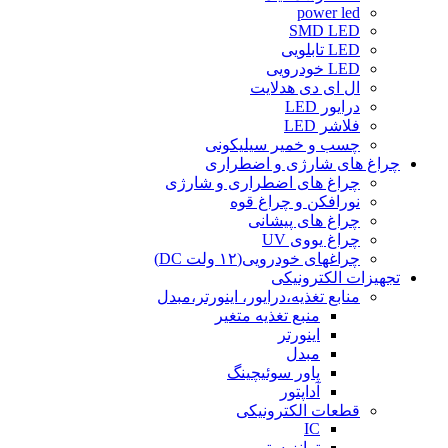
power led
SMD LED
LED تابلویی
LED خودرویی
ال ای دی هدلایت
درایور LED
فلاشر LED
چسب و خمیر سیلیکونی
چراغ های شارژی و اضطراری
چراغ های اضطراری و شارژی
نورافکن و چراغ قوه
چراغ های پیشانی
چراغ یووی UV
چراغهای خودرویی(۱۲ ولت DC)
تجهیزات الکترونیکی
منابع تغذیه،درایور، اینورتر،مبدل
منبع تغذیه متغیر
اینورتر
مبدل
پاور سوئیچینگ
آداپتور
قطعات الکترونیکی
IC
ترانزیستور