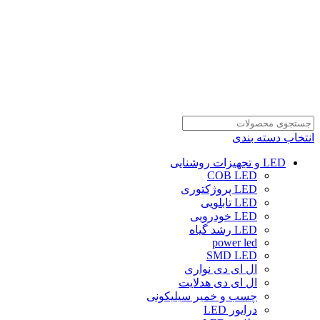
انتخاب دسته بندی
LED و تجهیزات روشنایی
COB LED
LED پروژکتوری
LED تابلویی
LED خودرویی
LED رشد گیاه
power led
SMD LED
ال ای دی نواری
ال ای دی هدلایت
چسب و خمیر سیلیکونی
درایور LED