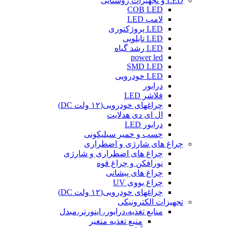
LED و تجهیزات روشنایی
COB LED
لامپ LED
LED پروژکتوری
LED تابلویی
LED رشد گیاه
power led
SMD LED
LED خودرویی
درایور
فلاشر LED
چراغهای خودرویی(۱۲ ولت DC)
ال ای دی هدلایت
درایور LED
چسب و خمیر سیلیکونی
چراغ های شارژی و اضطراری
چراغ های اضطراری و شارژی
نورافکن و چراغ قوه
چراغ های پیشانی
چراغ یووی UV
چراغهای خودرویی(۱۲ ولت DC)
تجهیزات الکترونیکی
منابع تغذیه،درایور، اینورتر،مبدل
منبع تغذیه متغیر