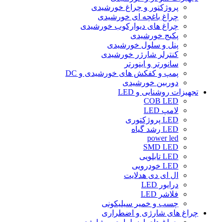
پروژکتور و چراغ خورشیدی
چراغ باغچه ای خورشیدی
چراغ های دیوارکوب خورشیدی
پکیج خورشیدی
پنل و سلول خورشیدی
کنترلر شارژر خورشیدی
سانورتر و اینورتر
پمپ و کفکش های خورشیدی و DC
دوربین خورشیدی
تجهیزات روشنایی و LED
COB LED
لامپ LED
LED پروژکتوری
LED رشد گیاه
power led
SMD LED
LED تابلویی
LED خودرویی
ال ای دی هدلایت
درایور LED
فلاشر LED
چسب و خمیر سیلیکونی
چراغ های شارژی و اضطراری