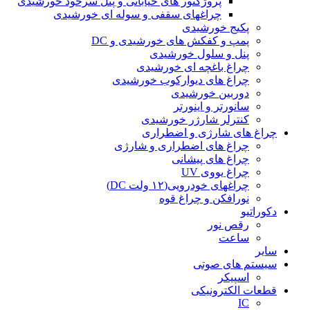
پروژکتور های خیابانی و پنل سرخود خورشیدی
چراغهای سقفی و سوله ای خورشیدی
پکیج خورشیدی
پمپ و کفکش های خورشیدی و DC
پنل و سلول خورشیدی
چراغ باغچه ای خورشیدی
چراغ های دیوارکوب خورشیدی
دوربین خورشیدی
سانورتر و اینورتر
کنترلر شارژر خورشیدی
چراغ های شارژی و اضطراری
چراغ های اضطراری و شارژی
چراغ های پیشانی
چراغ یووی UV
چراغهای خودرویی(۱۲ ولت DC)
نورافکن و چراغ قوه
دکوراتیو
رقص نور
ساعت
سایر
سیستم های صوتی
اسپیکر
قطعات الکترونیکی
IC