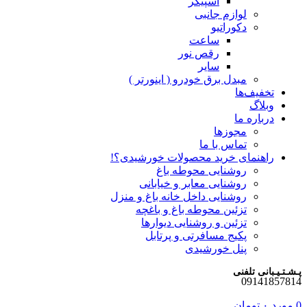
اسپیکر
لوازم جانبی
دکوراتیو
ساعت
رقص نور
سایر
مبدل برق خودرو ( اینورتر )
تخفیف‌ها
وبلاگ
درباره ما
مجوزها
تماس با ما
راهنمای خرید محصولات خورشیدی؟!
روشنایی محوطه باغ
روشنایی معابر و خیابانی
روشنایی داخل خانه باغ و منزل
تزئین محوطه باغ و باغچه
تزئین و روشنایی دیوارها
پکیج مسافرتی و پرتابل
پنل خورشیدی
پـشـتـیـبانی تلفنی
09141857814
0
مورد
۰
تومان