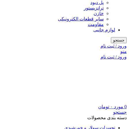
پل دیود
ترانزیستور
خازن
سایر قطعات الکترونیکی
مقاومت
لوازم جانبی
جستجو
ورود / ثبت نام
منو
ورود / ثبت نام
0
مورد
۰
تومان
جستجو
دسته بندی محصولات
تجهیزات سولار و خورشیدی