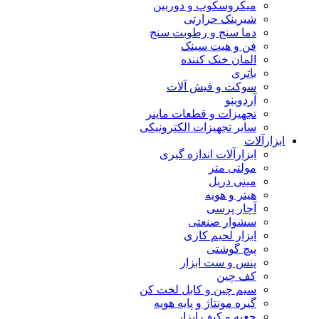
میکروسکوپ و دوربین
شیرینک حرارتی
دما سنج و رطوبت سنج
فن و هیت سینک
المان خنک کننده
باتری
سوکت و فیش آلات
آردوینو
تجهیزات و قطعات ماینر
سایر تجهیزات الکترونیکی
ابزارآلات
ابزارآلات اندازه گیری
مولتی متر
مینی دریل
هیتر و هویه
آچار پرسی
سشوار صنعتی
ابزار لحیم کاری
پیچ گوشتی
پنس و ست ابزار
کف چین
سیم چین و کابل لخت کن
گیره مونتاژ و پایه هویه
جعبه و کیف ابزار