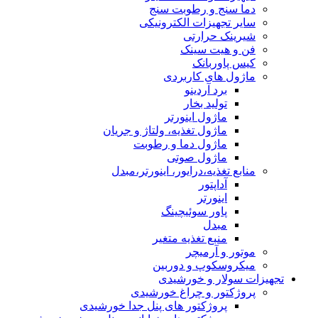
دما سنج و رطوبت سنج
سایر تجهیزات الکترونیکی
شیرینک حرارتی
فن و هیت سینک
کیس پاوربانک
ماژول های کاربردی
برد آردینو
تولید بخار
ماژول اینورتر
ماژول تغذیه، ولتاژ و جریان
ماژول دما و رطوبت
ماژول صوتی
منابع تغذیه،درایور، اینورتر،مبدل
آداپتور
اینورتر
پاور سوئیچینگ
مبدل
منبع تغذیه متغیر
موتور و آرمیچر
میکروسکوپ و دوربین
تجهیزات سولار و خورشیدی
پروژکتور و چراغ خورشیدی
پروژکتور های پنل جدا خورشیدی