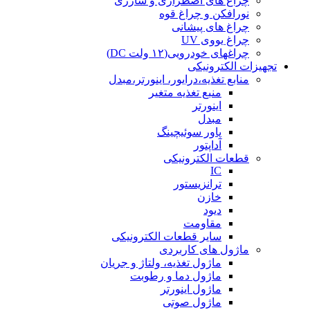
چراغ های اضطراری و شارژی
نورافکن و چراغ قوه
چراغ های پیشانی
چراغ یووی UV
چراغهای خودرویی(۱۲ ولت DC)
تجهیزات الکترونیکی
منابع تغذیه،درایور، اینورتر،مبدل
منبع تغذیه متغیر
اینورتر
مبدل
پاور سوئیچینگ
آداپتور
قطعات الکترونیکی
IC
ترانزیستور
خازن
دیود
مقاومت
سایر قطعات الکترونیکی
ماژول های کاربردی
ماژول تغذیه، ولتاژ و جریان
ماژول دما و رطوبت
ماژول اینورتر
ماژول صوتی