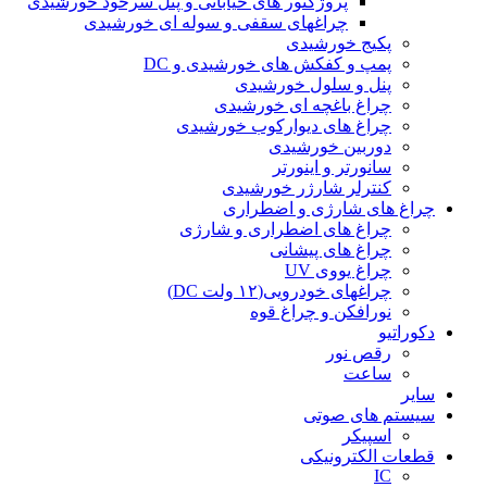
پروژکتور های خیابانی و پنل سرخود خورشیدی
چراغهای سقفی و سوله ای خورشیدی
پکیج خورشیدی
پمپ و کفکش های خورشیدی و DC
پنل و سلول خورشیدی
چراغ باغچه ای خورشیدی
چراغ های دیوارکوب خورشیدی
دوربین خورشیدی
سانورتر و اینورتر
کنترلر شارژر خورشیدی
چراغ های شارژی و اضطراری
چراغ های اضطراری و شارژی
چراغ های پیشانی
چراغ یووی UV
چراغهای خودرویی(۱۲ ولت DC)
نورافکن و چراغ قوه
دکوراتیو
رقص نور
ساعت
سایر
سیستم های صوتی
اسپیکر
قطعات الکترونیکی
IC