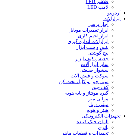
فلاشر LED
لامپ LED
آردوینو
ابزارآلات
آچار پرسی
ابزار تعمیرات موبایل
ابزار لحیم کاری
ابزارآلات اندازه گیری
پنس و ست ابزار
پیچ گوشتی
جعبه و کیف ابزار
سایر ابزارآلات
سشوار صنعتی
سوکت و فیش آلات
سیم چین و کابل لخت کن
کف چین
گیره مونتاژ و پایه هویه
مولتی متر
مینی دریل
هیتر و هویه
تجهیزات الکترونیکی
المان خنک کننده
باتری
تجهیزات و قطعات ماینر