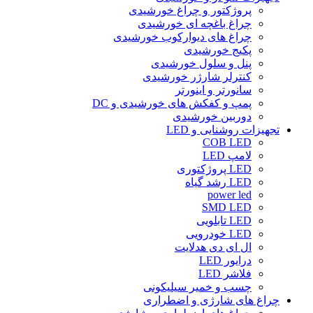
پروژکتور و چراغ خورشیدی
چراغ باغچه ای خورشیدی
چراغ های دیوارکوب خورشیدی
پکیج خورشیدی
پنل و سلول خورشیدی
کنترلر شارژر خورشیدی
سانورتر و اینورتر
پمپ و کفکش های خورشیدی و DC
دوربین خورشیدی
تجهیزات روشنایی و LED
COB LED
لامپ LED
LED پروژکتوری
LED رشد گیاه
power led
SMD LED
LED تابلویی
LED خودرویی
ال ای دی هدلایت
درایور LED
فلاشر LED
چسب و خمیر سیلیکونی
چراغ های شارژی و اضطراری