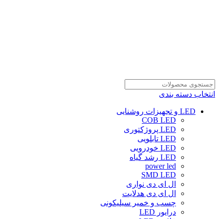
انتخاب دسته بندی
LED و تجهیزات روشنایی
COB LED
LED پروژکتوری
LED تابلویی
LED خودرویی
LED رشد گیاه
power led
SMD LED
ال ای دی نواری
ال ای دی هدلایت
چسب و خمیر سیلیکونی
درایور LED