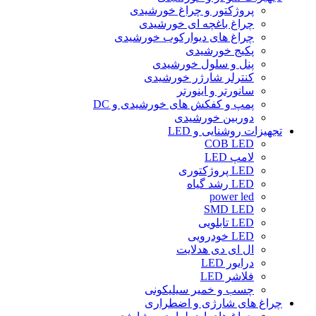
پروژکتور و چراغ خورشیدی
چراغ باغچه ای خورشیدی
چراغ های دیوارکوب خورشیدی
پکیج خورشیدی
پنل و سلول خورشیدی
کنترلر شارژر خورشیدی
سانورتر و اینورتر
پمپ و کفکش های خورشیدی و DC
دوربین خورشیدی
تجهیزات روشنایی و LED
COB LED
لامپ LED
LED پروژکتوری
LED رشد گیاه
power led
SMD LED
LED تابلویی
LED خودرویی
ال ای دی هدلایت
درایور LED
فلاشر LED
چسب و خمیر سیلیکونی
چراغ های شارژی و اضطراری