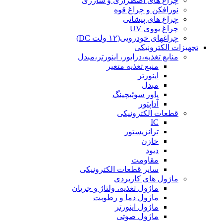
چراغ های اضطراری و شارژی
نورافکن و چراغ قوه
چراغ های پیشانی
چراغ یووی UV
چراغهای خودرویی(۱۲ ولت DC)
تجهیزات الکترونیکی
منابع تغذیه،درایور، اینورتر،مبدل
منبع تغذیه متغیر
اینورتر
مبدل
پاور سوئیچینگ
آداپتور
قطعات الکترونیکی
IC
ترانزیستور
خازن
دیود
مقاومت
سایر قطعات الکترونیکی
ماژول های کاربردی
ماژول تغذیه، ولتاژ و جریان
ماژول دما و رطوبت
ماژول اینورتر
ماژول صوتی