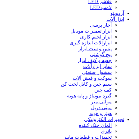
فلاشر LED
لامپ LED
آردوینو
ابزارآلات
آچار پرسی
ابزار تعمیرات موبایل
ابزار لحیم کاری
ابزارآلات اندازه گیری
پنس و ست ابزار
پیچ گوشتی
جعبه و کیف ابزار
سایر ابزارآلات
سشوار صنعتی
سوکت و فیش آلات
سیم چین و کابل لخت کن
کف چین
گیره مونتاژ و پایه هویه
مولتی متر
مینی دریل
هیتر و هویه
تجهیزات الکترونیکی
المان خنک کننده
باتری
تجهیزات و قطعات ماینر