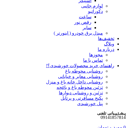
اسپیکر
لوازم جانبی
دکوراتیو
ساعت
رقص نور
سایر
مبدل برق خودرو ( اینورتر )
تخفیف‌ها
وبلاگ
درباره ما
مجوزها
تماس با ما
راهنمای خرید محصولات خورشیدی؟!
روشنایی محوطه باغ
روشنایی معابر و خیابانی
روشنایی داخل خانه باغ و منزل
تزئین محوطه باغ و باغچه
تزئین و روشنایی دیوارها
پکیج مسافرتی و پرتابل
پنل خورشیدی
پـشـتـیـبانی تلفنی
09141857814
0
مورد
۰
تومان