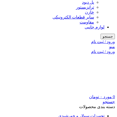
پل دیود
ترانزیستور
خازن
سایر قطعات الکترونیکی
مقاومت
لوازم جانبی
جستجو
ورود / ثبت نام
منو
ورود / ثبت نام
0
مورد
۰
تومان
جستجو
دسته بندی محصولات
تجهیزات سولار و خورشیدی