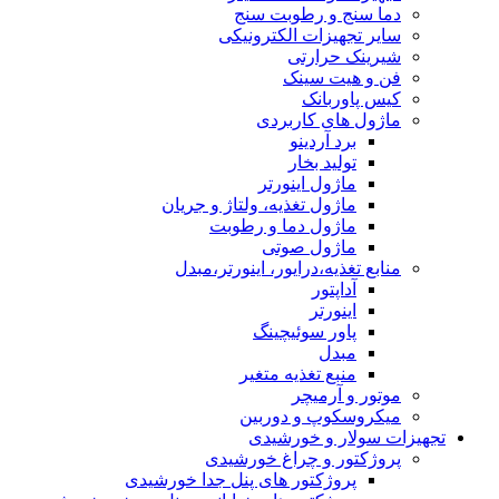
دما سنج و رطوبت سنج
سایر تجهیزات الکترونیکی
شیرینک حرارتی
فن و هیت سینک
کیس پاوربانک
ماژول های کاربردی
برد آردینو
تولید بخار
ماژول اینورتر
ماژول تغذیه، ولتاژ و جریان
ماژول دما و رطوبت
ماژول صوتی
منابع تغذیه،درایور، اینورتر،مبدل
آداپتور
اینورتر
پاور سوئیچینگ
مبدل
منبع تغذیه متغیر
موتور و آرمیچر
میکروسکوپ و دوربین
تجهیزات سولار و خورشیدی
پروژکتور و چراغ خورشیدی
پروژکتور های پنل جدا خورشیدی