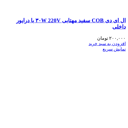
ال ای دی COB سفید مهتابی ۳۰W 220V با درایور
داخلی
۲۰۰,۰۰۰
تومان
افزودن به سبد خرید
نمایش سریع