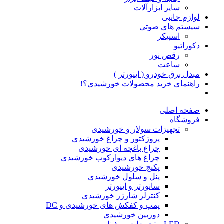
سایر ابزارآلات
لوازم جانبی
سیستم های صوتی
اسپیکر
دکوراتیو
رقص نور
ساعت
مبدل برق خودرو ( اینورتر )
راهنمای خرید محصولات خورشیدی؟!
صفحه اصلی
فروشگاه
تجهیزات سولار و خورشیدی
پروژکتور و چراغ خورشیدی
چراغ باغچه ای خورشیدی
چراغ های دیوارکوب خورشیدی
پکیج خورشیدی
پنل و سلول خورشیدی
سانورتر و اینورتر
کنترلر شارژر خورشیدی
پمپ و کفکش های خورشیدی و DC
دوربین خورشیدی