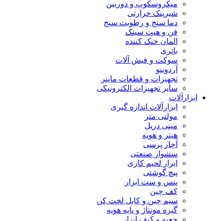
میکروسکوپ و دوربین
شیرینک حرارتی
دما سنج و رطوبت سنج
فن و هیت سینک
المان خنک کننده
باتری
سوکت و فیش آلات
آردوینو
تجهیزات و قطعات ماینر
سایر تجهیزات الکترونیکی
ابزارآلات
ابزارآلات اندازه گیری
مولتی متر
مینی دریل
هیتر و هویه
آچار پرسی
سشوار صنعتی
ابزار لحیم کاری
پیچ گوشتی
پنس و ست ابزار
کف چین
سیم چین و کابل لخت کن
گیره مونتاژ و پایه هویه
جعبه و کیف ابزار