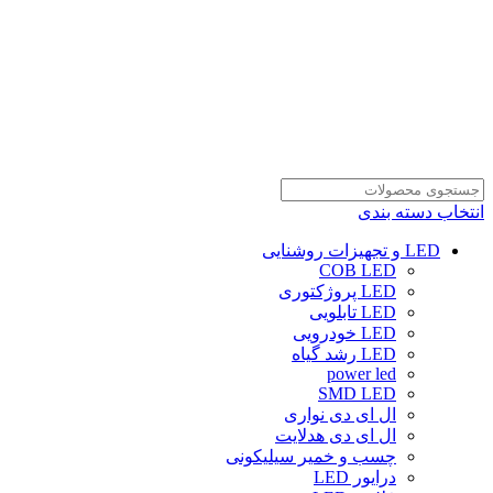
انتخاب دسته بندی
LED و تجهیزات روشنایی
COB LED
LED پروژکتوری
LED تابلویی
LED خودرویی
LED رشد گیاه
power led
SMD LED
ال ای دی نواری
ال ای دی هدلایت
چسب و خمیر سیلیکونی
درایور LED