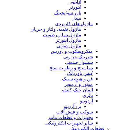
آداپتور
اینورتر
پاور سوئیچینگ
مبدل
ماژول های کاربردی
ماژول تغذیه، ولتاژ و جریان
ماژول دما و رطوبت
ماژول اینورتر
ماژول صوتی
میکروسکوپ و دوربین
شیرینک حرارتی
سشوار صنعتی
دما سنج و رطوبت سنج
کیس پاوربانک
فن و هیت سینک
موتور و آرمیچر
المان خنک کننده
باتری
آردوینو
برد آردینو
سوکت و فیش آلات
تجهیزات و قطعات ماینر
سایر تجهیزات الکترونیکی
قطعات الکترونیکی