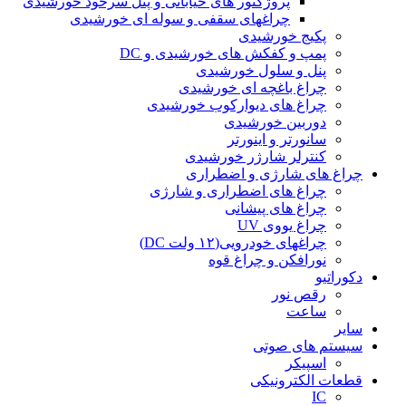
پروژکتور های خیابانی و پنل سرخود خورشیدی
چراغهای سقفی و سوله ای خورشیدی
پکیج خورشیدی
پمپ و کفکش های خورشیدی و DC
پنل و سلول خورشیدی
چراغ باغچه ای خورشیدی
چراغ های دیوارکوب خورشیدی
دوربین خورشیدی
سانورتر و اینورتر
کنترلر شارژر خورشیدی
چراغ های شارژی و اضطراری
چراغ های اضطراری و شارژی
چراغ های پیشانی
چراغ یووی UV
چراغهای خودرویی(۱۲ ولت DC)
نورافکن و چراغ قوه
دکوراتیو
رقص نور
ساعت
سایر
سیستم های صوتی
اسپیکر
قطعات الکترونیکی
IC