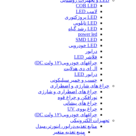
LED و تجهیزات روشنایی
COB LED
لامپ LED
LED پروژکتوری
LED تابلویی
LED رشد گیاه
power led
SMD LED
LED خودرویی
درایور
فلاشر LED
چراغهای خودرویی(۱۲ ولت DC)
ال ای دی هدلایت
درایور LED
چسب و خمیر سیلیکونی
چراغ های شارژی و اضطراری
چراغ های اضطراری و شارژی
نورافکن و چراغ قوه
چراغ های پیشانی
چراغ یووی UV
چراغهای خودرویی(۱۲ ولت DC)
تجهیزات الکترونیکی
منابع تغذیه،درایور، اینورتر،مبدل
منبع تغذیه متغیر