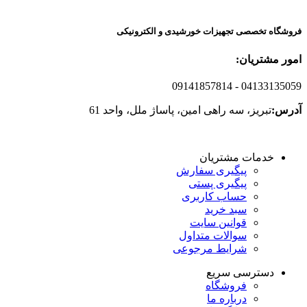
فروشگاه تخصصی تجهیزات خورشیدی و الکترونیکی
امور مشتریان:
09141857814
- 04133135059
آدرس:
تبریز، سه راهی امین، پاساژ ملل، واحد 61
خدمات مشتریان
پیگیری سفارش
پیگیری پستی
حساب کاربری
سبد خرید
قوانین سایت
سوالات متداول
شرایط مرجوعی
دسترسی سریع
فروشگاه
درباره ما