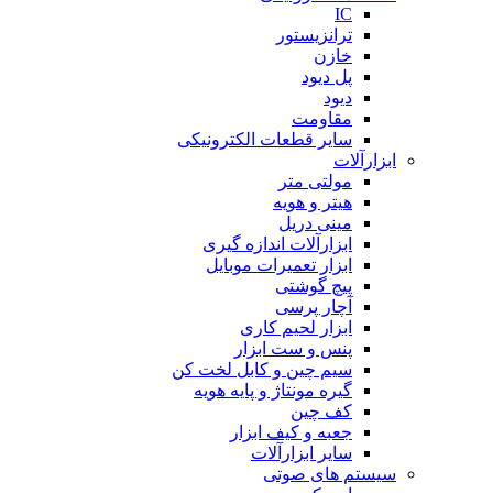
IC
ترانزیستور
خازن
پل دیود
دیود
مقاومت
سایر قطعات الکترونیکی
ابزارآلات
مولتی متر
هیتر و هویه
مینی دریل
ابزارآلات اندازه گیری
ابزار تعمیرات موبایل
پیچ گوشتی
آچار پرسی
ابزار لحیم کاری
پنس و ست ابزار
سیم چین و کابل لخت کن
گیره مونتاژ و پایه هویه
کف چین
جعبه و کیف ابزار
سایر ابزارآلات
سیستم های صوتی