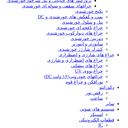
پروژکتور های خیابانی و پنل سرخود خورشیدی
چراغهای سقفی و سوله ای خورشیدی
پکیج خورشیدی
پمپ و کفکش های خورشیدی و DC
پنل و سلول خورشیدی
چراغ باغچه ای خورشیدی
چراغ های دیوارکوب خورشیدی
دوربین خورشیدی
سانورتر و اینورتر
کنترلر شارژر خورشیدی
چراغ های شارژی و اضطراری
چراغ های اضطراری و شارژی
چراغ های پیشانی
چراغ یووی UV
چراغهای خودرویی(۱۲ ولت DC)
نورافکن و چراغ قوه
دکوراتیو
رقص نور
ساعت
سایر
سیستم های صوتی
اسپیکر
قطعات الکترونیکی
IC