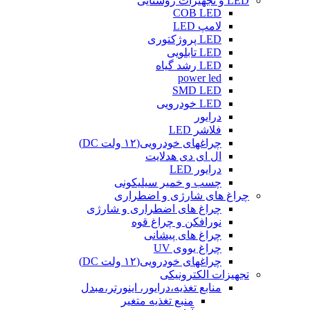
LED و تجهیزات روشنایی
COB LED
لامپ LED
LED پروژکتوری
LED تابلویی
LED رشد گیاه
power led
SMD LED
LED خودرویی
درایور
فلاشر LED
چراغهای خودرویی(۱۲ ولت DC)
ال ای دی هدلایت
درایور LED
چسب و خمیر سیلیکونی
چراغ های شارژی و اضطراری
چراغ های اضطراری و شارژی
نورافکن و چراغ قوه
چراغ های پیشانی
چراغ یووی UV
چراغهای خودرویی(۱۲ ولت DC)
تجهیزات الکترونیکی
منابع تغذیه،درایور، اینورتر،مبدل
منبع تغذیه متغیر