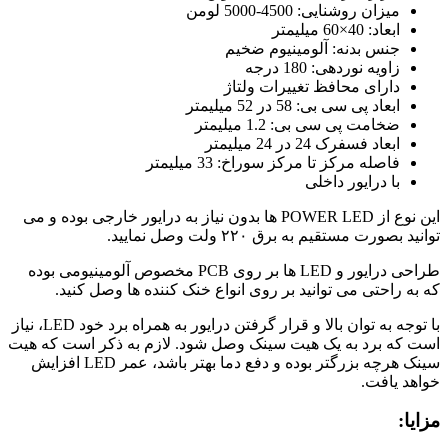
میزان روشنایی: 4500-5000 لومن
ابعاد: 40×60 میلیمتر
جنس بدنه: آلومینیوم ضخیم
زاویه نوردهی: 180 درجه
دارای محافظ تغییرات ولتاژ
ابعاد پی سی بی: 58 در 52 میلیمتر
ضخامت پی سی بی: 1.2 میلیمتر
ابعاد فسفرک 24 در 24 میلیمتر
فاصله مرکز تا مرکز سوراخ: 33 میلیمتر
با درایور داخلی
این نوع از POWER LED ها بدون نیاز به درایور خارجی بوده و می
توانید بصورت مستقیم به برق ۲۲۰ ولت وصل نمایید.
طراحی درایور و LED ها بر روی PCB مخصوص آلومینیومی بوده
که به راحتی می توانید بر روی انواع خنک کننده ها وصل کنید.
با توجه به توان بالا و قرار گرفتن درایور به همراه برد خود LED، نیاز
است که برد به یک هیت سینک وصل شود. لازم به ذکر است که هیت
سینک هرچه بزرگتر بوده و دفع دما بهتر باشد، عمر LED افزایش
خواهد یافت.
مزایا: