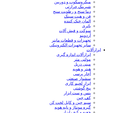
میکروسکوپ و دوربین
شیرینک حرارتی
دما سنج و رطوبت سنج
فن و هیت سینک
المان خنک کننده
باتری
سوکت و فیش آلات
آردوینو
تجهیزات و قطعات ماینر
سایر تجهیزات الکترونیکی
ابزارآلات
ابزارآلات اندازه گیری
مولتی متر
مینی دریل
هیتر و هویه
آچار پرسی
سشوار صنعتی
ابزار لحیم کاری
پیچ گوشتی
پنس و ست ابزار
کف چین
سیم چین و کابل لخت کن
گیره مونتاژ و پایه هویه
جعبه و کیف ابزار