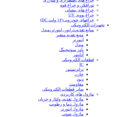
چراغ های اضطراری و شارژی
نورافکن و چراغ قوه
چراغ های پیشانی
چراغ یووی UV
چراغهای خودرویی(۱۲ ولت DC)
تجهیزات الکترونیکی
منابع تغذیه،درایور، اینورتر،مبدل
منبع تغذیه متغیر
اینورتر
مبدل
پاور سوئیچینگ
آداپتور
قطعات الکترونیکی
IC
ترانزیستور
خازن
دیود
مقاومت
سایر قطعات الکترونیکی
ماژول های کاربردی
ماژول تغذیه، ولتاژ و جریان
ماژول دما و رطوبت
ماژول اینورتر
ماژول صوتی