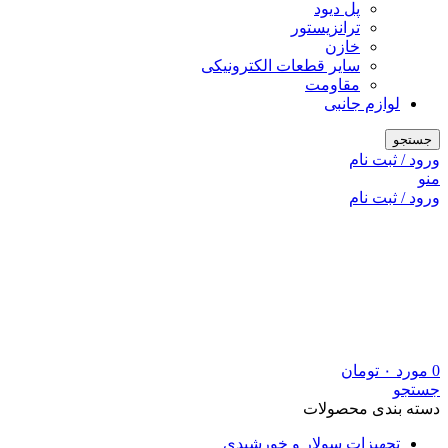
پل دیود
ترانزیستور
خازن
سایر قطعات الکترونیکی
مقاومت
لوازم جانبی
جستجو
ورود / ثبت نام
منو
ورود / ثبت نام
0
مورد
۰
تومان
جستجو
دسته بندی محصولات
تجهیزات سولار و خورشیدی