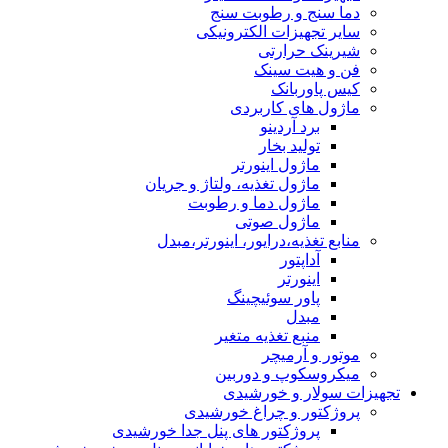
دما سنج و رطوبت سنج
سایر تجهیزات الکترونیکی
شیرینک حرارتی
فن و هیت سینک
کیس پاوربانک
ماژول های کاربردی
برد آردینو
تولید بخار
ماژول اینورتر
ماژول تغذیه، ولتاژ و جریان
ماژول دما و رطوبت
ماژول صوتی
منابع تغذیه،درایور، اینورتر،مبدل
آداپتور
اینورتر
پاور سوئیچینگ
مبدل
منبع تغذیه متغیر
موتور و آرمیچر
میکروسکوپ و دوربین
تجهیزات سولار و خورشیدی
پروژکتور و چراغ خورشیدی
پروژکتور های پنل جدا خورشیدی