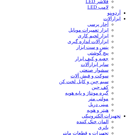
فلاشر LED
لامپ LED
آردوینو
ابزارآلات
آچار پرسی
ابزار تعمیرات موبایل
ابزار لحیم کاری
ابزارآلات اندازه گیری
پنس و ست ابزار
پیچ گوشتی
جعبه و کیف ابزار
سایر ابزارآلات
سشوار صنعتی
سوکت و فیش آلات
سیم چین و کابل لخت کن
کف چین
گیره مونتاژ و پایه هویه
مولتی متر
مینی دریل
هیتر و هویه
تجهیزات الکترونیکی
المان خنک کننده
باتری
تجهیزات و قطعات ماینر