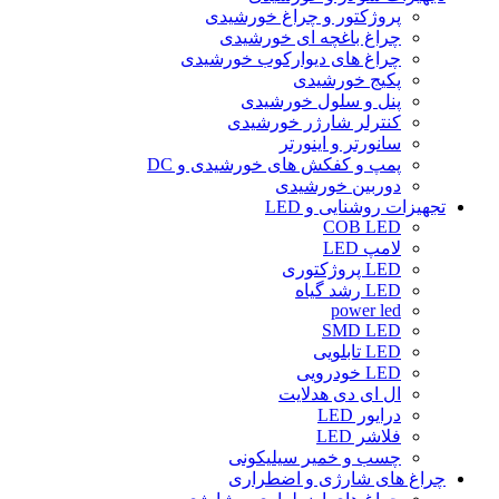
پروژکتور و چراغ خورشیدی
چراغ باغچه ای خورشیدی
چراغ های دیوارکوب خورشیدی
پکیج خورشیدی
پنل و سلول خورشیدی
کنترلر شارژر خورشیدی
سانورتر و اینورتر
پمپ و کفکش های خورشیدی و DC
دوربین خورشیدی
تجهیزات روشنایی و LED
COB LED
لامپ LED
LED پروژکتوری
LED رشد گیاه
power led
SMD LED
LED تابلویی
LED خودرویی
ال ای دی هدلایت
درایور LED
فلاشر LED
چسب و خمیر سیلیکونی
چراغ های شارژی و اضطراری