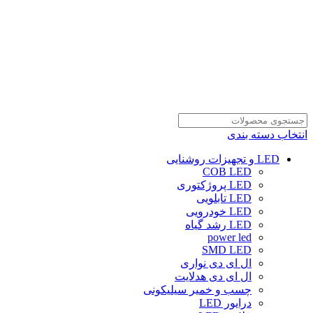
انتخاب دسته بندی
LED و تجهیزات روشنایی
COB LED
LED پروژکتوری
LED تابلویی
LED خودرویی
LED رشد گیاه
power led
SMD LED
ال ای دی نواری
ال ای دی هدلایت
چسب و خمیر سیلیکونی
درایور LED