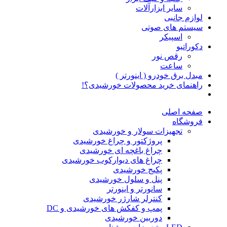
سایر ابزارآلات
لوازم جانبی
سیستم های صوتی
اسپیکر
دکوراتیو
رقص نور
ساعت
مبدل برق خودرو ( اینورتر )
راهنمای خرید محصولات خورشیدی؟!
صفحه اصلی
فروشگاه
تجهیزات سولار و خورشیدی
پروژکتور و چراغ خورشیدی
چراغ باغچه ای خورشیدی
چراغ های دیوارکوب خورشیدی
پکیج خورشیدی
پنل و سلول خورشیدی
سانورتر و اینورتر
کنترلر شارژر خورشیدی
پمپ و کفکش های خورشیدی و DC
دوربین خورشیدی