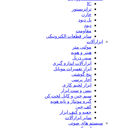
IC
ترانزیستور
خازن
پل دیود
دیود
مقاومت
سایر قطعات الکترونیکی
ابزارآلات
مولتی متر
هیتر و هویه
مینی دریل
ابزارآلات اندازه گیری
ابزار تعمیرات موبایل
پیچ گوشتی
آچار پرسی
ابزار لحیم کاری
پنس و ست ابزار
سیم چین و کابل لخت کن
گیره مونتاژ و پایه هویه
کف چین
جعبه و کیف ابزار
سایر ابزارآلات
سیستم های صوتی