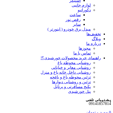
اسپیکر
لوازم جانبی
دکوراتیو
ساعت
رقص نور
سایر
مبدل برق خودرو ( اینورتر )
تخفیف‌ها
وبلاگ
درباره ما
مجوزها
تماس با ما
راهنمای خرید محصولات خورشیدی؟!
روشنایی محوطه باغ
روشنایی معابر و خیابانی
روشنایی داخل خانه باغ و منزل
تزئین محوطه باغ و باغچه
تزئین و روشنایی دیوارها
پکیج مسافرتی و پرتابل
پنل خورشیدی
پـشـتـیـبانی تلفنی
09141857814
0
مورد
۰
تومان