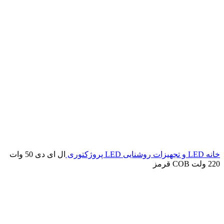
خانه
LED و تجهیزات روشنایی
LED پروژکتوری
ال ای دی 50 وات
220 ولت COB قرمز