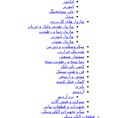
آداپتور
اینورتر
پاور سوئیچینگ
مبدل
ماژول های کاربردی
ماژول تغذیه، ولتاژ و جریان
ماژول دما و رطوبت
ماژول اینورتر
ماژول صوتی
میکروسکوپ و دوربین
شیرینک حرارتی
سشوار صنعتی
دما سنج و رطوبت سنج
کیس پاوربانک
فن و هیت سینک
موتور و آرمیچر
المان خنک کننده
باتری
آردوینو
برد آردینو
سوکت و فیش آلات
تجهیزات و قطعات ماینر
سایر تجهیزات الکترونیکی
قطعات الکترونیکی