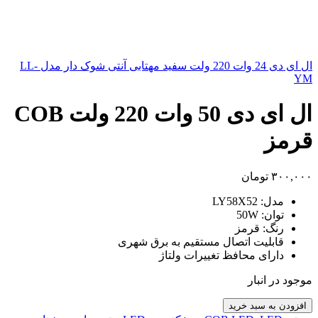
ال ای دی 24 وات 220 ولت سفید مهتابی آنتی شوک دار مدل LL-
YM
ال ای دی 50 وات 220 ولت COB
قرمز
۳۰۰,۰۰۰
تومان
مدل: LY58X52
توان: 50W
رنگ: قرمز
قابلیت اتصال مستقیم به برق شهری
دارای محافظ تغییرات ولتاژ
موجود در انبار
ال
افزودن به سبد خرید
ای