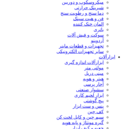
میکروسکوپ و دوربین
شیرینک حرارتی
دما سنج و رطوبت سنج
فن و هیت سینک
المان خنک کننده
باتری
سوکت و فیش آلات
آردوینو
تجهیزات و قطعات ماینر
سایر تجهیزات الکترونیکی
ابزارآلات
ابزارآلات اندازه گیری
مولتی متر
مینی دریل
هیتر و هویه
آچار پرسی
سشوار صنعتی
ابزار لحیم کاری
پیچ گوشتی
پنس و ست ابزار
کف چین
سیم چین و کابل لخت کن
گیره مونتاژ و پایه هویه
جعبه و کیف ابزار