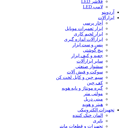
فلاشر LED
لامپ LED
آردوینو
ابزارآلات
آچار پرسی
ابزار تعمیرات موبایل
ابزار لحیم کاری
ابزارآلات اندازه گیری
پنس و ست ابزار
پیچ گوشتی
جعبه و کیف ابزار
سایر ابزارآلات
سشوار صنعتی
سوکت و فیش آلات
سیم چین و کابل لخت کن
کف چین
گیره مونتاژ و پایه هویه
مولتی متر
مینی دریل
هیتر و هویه
تجهیزات الکترونیکی
المان خنک کننده
باتری
تجهیزات و قطعات ماینر