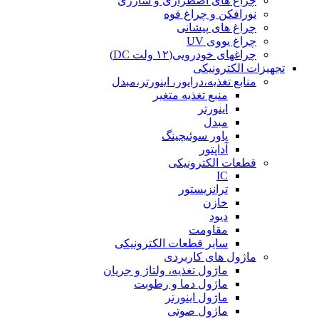
چراغ های اضطراری و شارژی
نورافکن و چراغ قوه
چراغ های پیشانی
چراغ یووی UV
چراغهای خودرویی(۱۲ ولت DC)
تجهیزات الکترونیکی
منابع تغذیه،درایور، اینورتر،مبدل
منبع تغذیه متغیر
اینورتر
مبدل
پاور سوئیچینگ
آداپتور
قطعات الکترونیکی
IC
ترانزیستور
خازن
دیود
مقاومت
سایر قطعات الکترونیکی
ماژول های کاربردی
ماژول تغذیه، ولتاژ و جریان
ماژول دما و رطوبت
ماژول اینورتر
ماژول صوتی