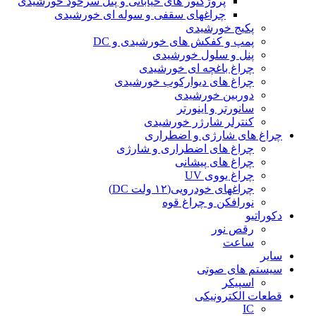
پروژکتور های خیابانی و پنل سرخود خورشیدی
چراغهای سقفی و سوله ای خورشیدی
پکیج خورشیدی
پمپ و کفکش های خورشیدی و DC
پنل و سلول خورشیدی
چراغ باغچه ای خورشیدی
چراغ های دیوارکوب خورشیدی
دوربین خورشیدی
سانورتر و اینورتر
کنترلر شارژر خورشیدی
چراغ های شارژی و اضطراری
چراغ های اضطراری و شارژی
چراغ های پیشانی
چراغ یووی UV
چراغهای خودرویی(۱۲ ولت DC)
نورافکن و چراغ قوه
دکوراتیو
رقص نور
ساعت
سایر
سیستم های صوتی
اسپیکر
قطعات الکترونیکی
IC