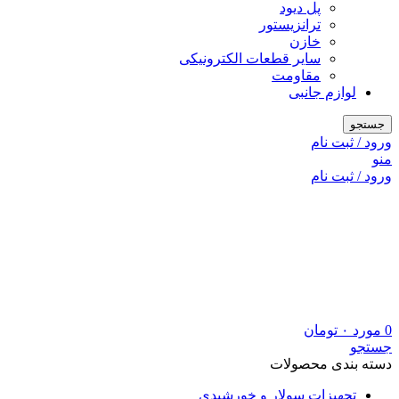
پل دیود
ترانزیستور
خازن
سایر قطعات الکترونیکی
مقاومت
لوازم جانبی
جستجو
ورود / ثبت نام
منو
ورود / ثبت نام
0
مورد
۰
تومان
جستجو
دسته بندی محصولات
تجهیزات سولار و خورشیدی