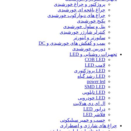
پروژکتور و چراغ خورشیدی
چراغ باغچه ای خورشیدی
چراغ های دیوارکوب خورشیدی
پکیج خورشیدی
پنل و سلول خورشیدی
کنترلر شارژر خورشیدی
سانورتر و اینورتر
پمپ و کفکش های خورشیدی و DC
دوربین خورشیدی
تجهیزات روشنایی و LED
COB LED
لامپ LED
LED پروژکتوری
LED رشد گیاه
power led
SMD LED
LED تابلویی
LED خودرویی
ال ای دی هدلایت
درایور LED
فلاشر LED
چسب و خمیر سیلیکونی
چراغ های شارژی و اضطراری