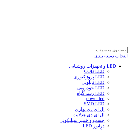
انتخاب دسته بندی
LED و تجهیزات روشنایی
COB LED
LED پروژکتوری
LED تابلویی
LED خودرویی
LED رشد گیاه
power led
SMD LED
ال ای دی نواری
ال ای دی هدلایت
چسب و خمیر سیلیکونی
درایور LED