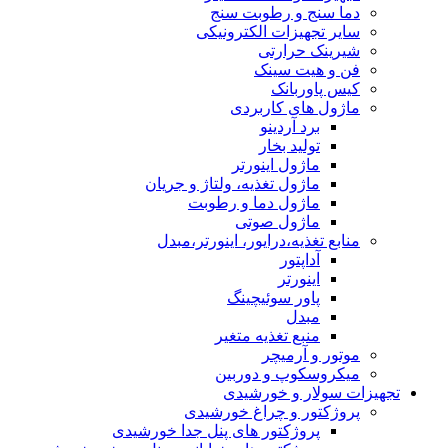
دما سنج و رطوبت سنج
سایر تجهیزات الکترونیکی
شیرینک حرارتی
فن و هیت سینک
کیس پاوربانک
ماژول های کاربردی
برد آردینو
تولید بخار
ماژول اینورتر
ماژول تغذیه، ولتاژ و جریان
ماژول دما و رطوبت
ماژول صوتی
منابع تغذیه،درایور، اینورتر،مبدل
آداپتور
اینورتر
پاور سوئیچینگ
مبدل
منبع تغذیه متغیر
موتور و آرمیچر
میکروسکوپ و دوربین
تجهیزات سولار و خورشیدی
پروژکتور و چراغ خورشیدی
پروژکتور های پنل جدا خورشیدی