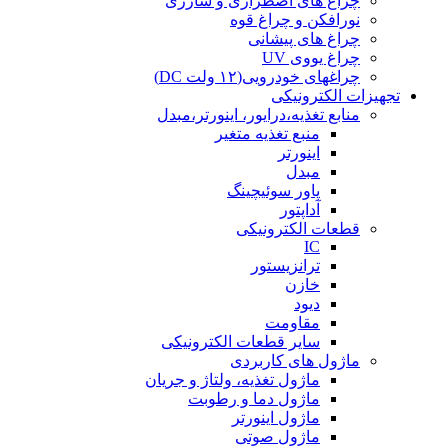
چراغ های اضطراری و شارژی
نورافکن و چراغ قوه
چراغ های پیشانی
چراغ یووی UV
چراغهای خودرویی(۱۲ ولت DC)
تجهیزات الکترونیکی
منابع تغذیه،درایور، اینورتر،مبدل
منبع تغذیه متغیر
اینورتر
مبدل
پاور سوئیچینگ
آداپتور
قطعات الکترونیکی
IC
ترانزیستور
خازن
دیود
مقاومت
سایر قطعات الکترونیکی
ماژول های کاربردی
ماژول تغذیه، ولتاژ و جریان
ماژول دما و رطوبت
ماژول اینورتر
ماژول صوتی