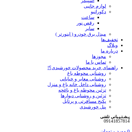
اسپیکر
لوازم جانبی
دکوراتیو
ساعت
رقص نور
سایر
مبدل برق خودرو ( اینورتر )
تخفیف‌ها
وبلاگ
درباره ما
مجوزها
تماس با ما
راهنمای خرید محصولات خورشیدی؟!
روشنایی محوطه باغ
روشنایی معابر و خیابانی
روشنایی داخل خانه باغ و منزل
تزئین محوطه باغ و باغچه
تزئین و روشنایی دیوارها
پکیج مسافرتی و پرتابل
پنل خورشیدی
پـشـتـیـبانی تلفنی
09141857814
0
مورد
۰
تومان