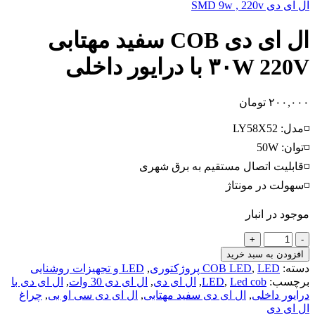
ال ای دی SMD 9w , 220v
ال ای دی COB سفید مهتابی
۳۰W 220V با درایور داخلی
۲۰۰,۰۰۰
تومان
◽مدل: LY58X52
◽توان: 50W
◽قابلیت اتصال مستقیم به برق شهری
◽سهولت در مونتاژ
موجود در انبار
ال
ای
افزودن به سبد خرید
دی
دسته:
LED پروژکتوری
,
COB LED
,
LED و تجهیزات روشنایی
COB
برچسب:
Led cob
,
LED
,
ال ای دی
,
ال ای دی 30 وات
,
ال ای دی با
سفید
درایور داخلی
,
ال ای دی سفید مهتابی
,
ال ای دی سی او بی
,
چراغ
مهتابی
ال ای دی