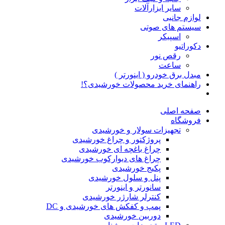
سایر ابزارآلات
لوازم جانبی
سیستم های صوتی
اسپیکر
دکوراتیو
رقص نور
ساعت
مبدل برق خودرو ( اینورتر )
راهنمای خرید محصولات خورشیدی؟!
صفحه اصلی
فروشگاه
تجهیزات سولار و خورشیدی
پروژکتور و چراغ خورشیدی
چراغ باغچه ای خورشیدی
چراغ های دیوارکوب خورشیدی
پکیج خورشیدی
پنل و سلول خورشیدی
سانورتر و اینورتر
کنترلر شارژر خورشیدی
پمپ و کفکش های خورشیدی و DC
دوربین خورشیدی