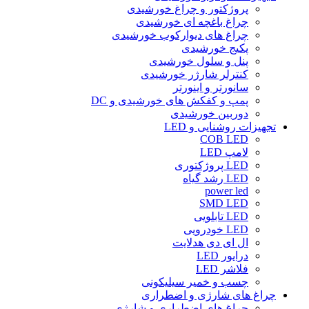
پروژکتور و چراغ خورشیدی
چراغ باغچه ای خورشیدی
چراغ های دیوارکوب خورشیدی
پکیج خورشیدی
پنل و سلول خورشیدی
کنترلر شارژر خورشیدی
سانورتر و اینورتر
پمپ و کفکش های خورشیدی و DC
دوربین خورشیدی
تجهیزات روشنایی و LED
COB LED
لامپ LED
LED پروژکتوری
LED رشد گیاه
power led
SMD LED
LED تابلویی
LED خودرویی
ال ای دی هدلایت
درایور LED
فلاشر LED
چسب و خمیر سیلیکونی
چراغ های شارژی و اضطراری
چراغ های اضطراری و شارژی