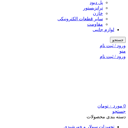
پل دیود
ترانزیستور
خازن
سایر قطعات الکترونیکی
مقاومت
لوازم جانبی
جستجو
ورود / ثبت نام
منو
ورود / ثبت نام
0
مورد
۰
تومان
جستجو
دسته بندی محصولات
تجهیزات سولار و خورشیدی