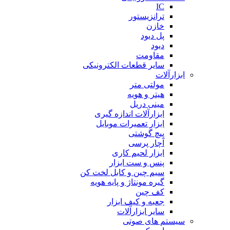
IC
ترانزیستور
خازن
پل دیود
دیود
مقاومت
سایر قطعات الکترونیکی
ابزارآلات
مولتی متر
هیتر و هویه
مینی دریل
ابزارآلات اندازه گیری
ابزار تعمیرات موبایل
پیچ گوشتی
آچار پرسی
ابزار لحیم کاری
پنس و ست ابزار
سیم چین و کابل لخت کن
گیره مونتاژ و پایه هویه
کف چین
جعبه و کیف ابزار
سایر ابزارآلات
سیستم های صوتی