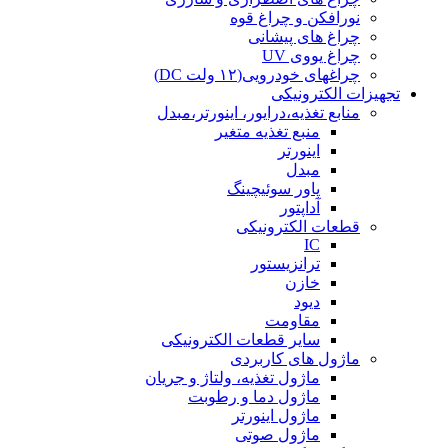
نورافکن و چراغ قوه
چراغ های پیشانی
چراغ یووی UV
چراغهای خودرویی(۱۲ ولت DC)
تجهیزات الکترونیکی
منابع تغذیه،درایور، اینورتر،مبدل
منبع تغذیه متغیر
اینورتر
مبدل
پاور سوئیچینگ
آداپتور
قطعات الکترونیکی
IC
ترانزیستور
خازن
دیود
مقاومت
سایر قطعات الکترونیکی
ماژول های کاربردی
ماژول تغذیه، ولتاژ و جریان
ماژول دما و رطوبت
ماژول اینورتر
ماژول صوتی