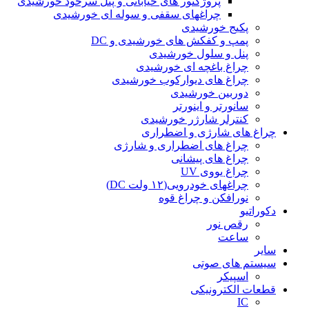
پروژکتور های خیابانی و پنل سرخود خورشیدی
چراغهای سقفی و سوله ای خورشیدی
پکیج خورشیدی
پمپ و کفکش های خورشیدی و DC
پنل و سلول خورشیدی
چراغ باغچه ای خورشیدی
چراغ های دیوارکوب خورشیدی
دوربین خورشیدی
سانورتر و اینورتر
کنترلر شارژر خورشیدی
چراغ های شارژی و اضطراری
چراغ های اضطراری و شارژی
چراغ های پیشانی
چراغ یووی UV
چراغهای خودرویی(۱۲ ولت DC)
نورافکن و چراغ قوه
دکوراتیو
رقص نور
ساعت
سایر
سیستم های صوتی
اسپیکر
قطعات الکترونیکی
IC