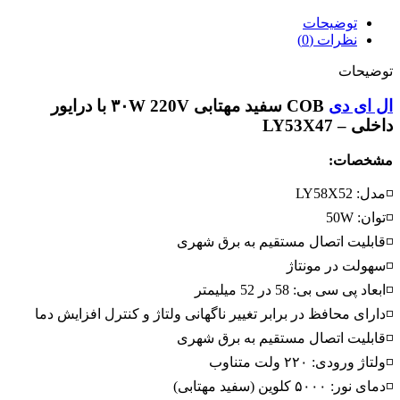
۳۰W
220V
توضیحات
با
نظرات (0)
درایور
داخلی
توضیحات
عدد
ال ای دی
COB سفید مهتابی ۳۰W 220V با درایور
داخلی – LY53X47
مشخصات:
◽مدل: LY58X52
◽توان: 50W
◽قابلیت اتصال مستقیم به برق شهری
◽سهولت در مونتاژ
◽ابعاد پی سی بی: 58 در 52 میلیمتر
◽دارای محافظ در برابر تغییر ناگهانی ولتاژ و کنترل افزایش دما
◽قابلیت اتصال مستقیم به برق شهری
◽ولتاژ ورودی: ۲۲۰ ولت متناوب
◽دمای نور: ۵۰۰۰ کلوین (سفید مهتابی)