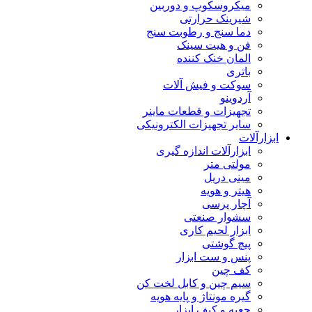
میکروسکوپ و دوربین
شیرینک حرارتی
دما سنج و رطوبت سنج
فن و هیت سینک
المان خنک کننده
باتری
سوکت و فیش آلات
آردوینو
تجهیزات و قطعات ماینر
سایر تجهیزات الکترونیکی
ابزارآلات
ابزارآلات اندازه گیری
مولتی متر
مینی دریل
هیتر و هویه
آچار پرسی
سشوار صنعتی
ابزار لحیم کاری
پیچ گوشتی
پنس و ست ابزار
کف چین
سیم چین و کابل لخت کن
گیره مونتاژ و پایه هویه
جعبه و کیف ابزار