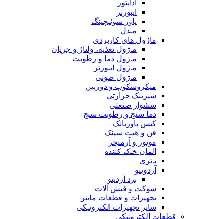
آداپتور
اینورتر
پاور سوئیچینگ
مبدل
ماژول های کاربردی
ماژول تغذیه، ولتاژ و جریان
ماژول دما و رطوبت
ماژول اینورتر
ماژول صوتی
میکروسکوپ و دوربین
شیرینک حرارتی
سشوار صنعتی
دما سنج و رطوبت سنج
کیس پاوربانک
فن و هیت سینک
موتور و آرمیچر
المان خنک کننده
باتری
آردوینو
برد آردینو
سوکت و فیش آلات
تجهیزات و قطعات ماینر
سایر تجهیزات الکترونیکی
قطعات الکترونیکی