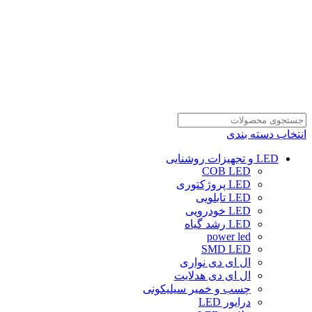
انتخاب دسته بندی
LED و تجهیزات روشنایی
COB LED
LED پروژکتوری
LED تابلویی
LED خودرویی
LED رشد گیاه
power led
SMD LED
ال ای دی نواری
ال ای دی هدلایت
چسب و خمیر سیلیکونی
درایور LED