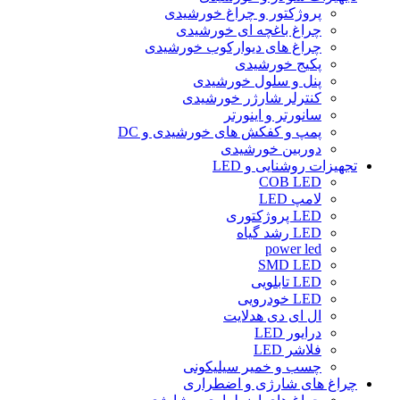
پروژکتور و چراغ خورشیدی
چراغ باغچه ای خورشیدی
چراغ های دیوارکوب خورشیدی
پکیج خورشیدی
پنل و سلول خورشیدی
کنترلر شارژر خورشیدی
سانورتر و اینورتر
پمپ و کفکش های خورشیدی و DC
دوربین خورشیدی
تجهیزات روشنایی و LED
COB LED
لامپ LED
LED پروژکتوری
LED رشد گیاه
power led
SMD LED
LED تابلویی
LED خودرویی
ال ای دی هدلایت
درایور LED
فلاشر LED
چسب و خمیر سیلیکونی
چراغ های شارژی و اضطراری