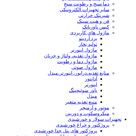
دما سنج و رطوبت سنج
سایر تجهیزات الکترونیکی
شیرینک حرارتی
فن و هیت سینک
کیس پاوربانک
ماژول های کاربردی
برد آردینو
تولید بخار
ماژول اینورتر
ماژول تغذیه، ولتاژ و جریان
ماژول دما و رطوبت
ماژول صوتی
منابع تغذیه،درایور، اینورتر،مبدل
آداپتور
اینورتر
پاور سوئیچینگ
مبدل
منبع تغذیه متغیر
موتور و آرمیچر
میکروسکوپ و دوربین
تجهیزات سولار و خورشیدی
پروژکتور و چراغ خورشیدی
پروژکتور های پنل جدا خورشیدی