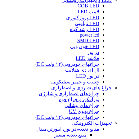
LED و تجهیزات روشنایی
COB LED
لامپ LED
LED پروژکتوری
LED تابلویی
LED رشد گیاه
power led
SMD LED
LED خودرویی
درایور
فلاشر LED
چراغهای خودرویی(۱۲ ولت DC)
ال ای دی هدلایت
درایور LED
چسب و خمیر سیلیکونی
چراغ های شارژی و اضطراری
چراغ های اضطراری و شارژی
نورافکن و چراغ قوه
چراغ های پیشانی
چراغ یووی UV
چراغهای خودرویی(۱۲ ولت DC)
تجهیزات الکترونیکی
منابع تغذیه،درایور، اینورتر،مبدل
منبع تغذیه متغیر