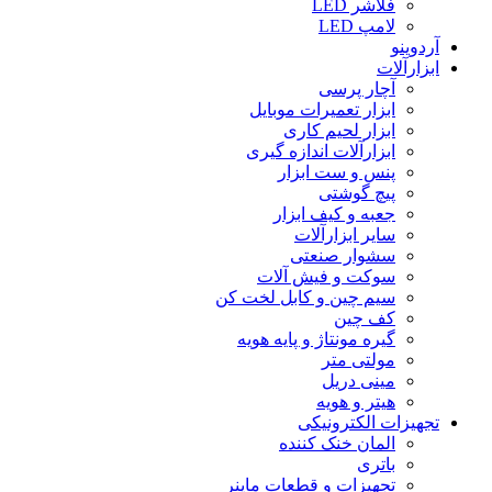
فلاشر LED
لامپ LED
آردوینو
ابزارآلات
آچار پرسی
ابزار تعمیرات موبایل
ابزار لحیم کاری
ابزارآلات اندازه گیری
پنس و ست ابزار
پیچ گوشتی
جعبه و کیف ابزار
سایر ابزارآلات
سشوار صنعتی
سوکت و فیش آلات
سیم چین و کابل لخت کن
کف چین
گیره مونتاژ و پایه هویه
مولتی متر
مینی دریل
هیتر و هویه
تجهیزات الکترونیکی
المان خنک کننده
باتری
تجهیزات و قطعات ماینر