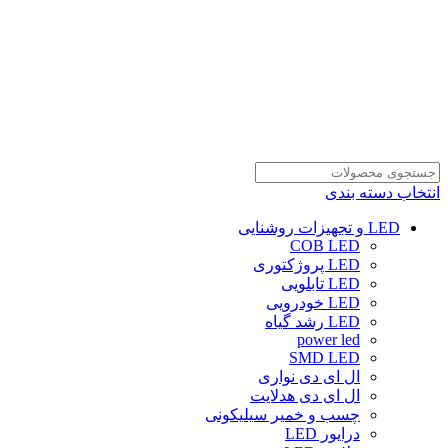
انتخاب دسته بندی
LED و تجهیزات روشنایی
COB LED
LED پروژکتوری
LED تابلویی
LED خودرویی
LED رشد گیاه
power led
SMD LED
ال ای دی نواری
ال ای دی هدلایت
چسب و خمیر سیلیکونی
درایور LED