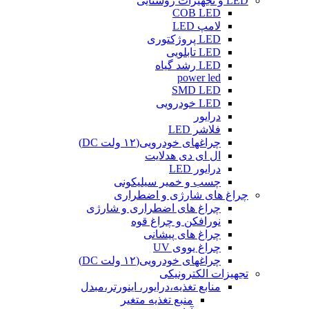
LED و تجهیزات روشنایی
COB LED
لامپ LED
LED پروژکتوری
LED تابلویی
LED رشد گیاه
power led
SMD LED
LED خودرویی
درایور
فلاشر LED
چراغهای خودرویی(۱۲ ولت DC)
ال ای دی هدلایت
درایور LED
چسب و خمیر سیلیکونی
چراغ های شارژی و اضطراری
چراغ های اضطراری و شارژی
نورافکن و چراغ قوه
چراغ های پیشانی
چراغ یووی UV
چراغهای خودرویی(۱۲ ولت DC)
تجهیزات الکترونیکی
منابع تغذیه،درایور، اینورتر،مبدل
منبع تغذیه متغیر