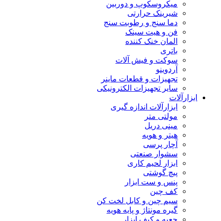
میکروسکوپ و دوربین
شیرینک حرارتی
دما سنج و رطوبت سنج
فن و هیت سینک
المان خنک کننده
باتری
سوکت و فیش آلات
آردوینو
تجهیزات و قطعات ماینر
سایر تجهیزات الکترونیکی
ابزارآلات
ابزارآلات اندازه گیری
مولتی متر
مینی دریل
هیتر و هویه
آچار پرسی
سشوار صنعتی
ابزار لحیم کاری
پیچ گوشتی
پنس و ست ابزار
کف چین
سیم چین و کابل لخت کن
گیره مونتاژ و پایه هویه
جعبه و کیف ابزار