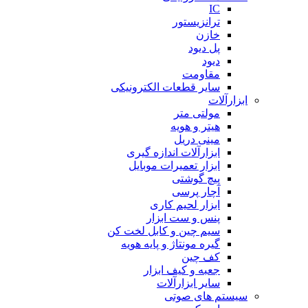
IC
ترانزیستور
خازن
پل دیود
دیود
مقاومت
سایر قطعات الکترونیکی
ابزارآلات
مولتی متر
هیتر و هویه
مینی دریل
ابزارآلات اندازه گیری
ابزار تعمیرات موبایل
پیچ گوشتی
آچار پرسی
ابزار لحیم کاری
پنس و ست ابزار
سیم چین و کابل لخت کن
گیره مونتاژ و پایه هویه
کف چین
جعبه و کیف ابزار
سایر ابزارآلات
سیستم های صوتی