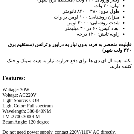
توان: ۳۰ وات
طول موج: ۳۸۰ – ۸۴۰ نانومتر
میزان روشنایی: ۱۰۰ لومن بر وات
شدت روشنایی: ۳۰۰۰ لومن
ابعاد کیس: ۶۰ در ۴۰ میلیمتر
زاویه تابش: ۱۲۰ درجه
قابلیت منحصر به فرد: بدون نیاز به درایور و ترانس (مستقیم برق
۲۲۰ ولت شهر)
نکته: همه ال ای دی ها برای دفع حرارت نیاز به هیت سینک و خنک
کننده دارند.
Features:
Wattage: 30W
Voltage: AC220V
Light Source: COB
Light Color: Full spectrum
Wavelength: 380-840NM
LM :2700-3000LM
Beam Angle: 120 degree
Do not need power supply, contact 220V/110V AC directly,