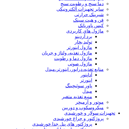
دما سنج و رطوبت سنج
سایر تجهیزات الکترونیکی
شیرینک حرارتی
فن و هیت سینک
کیس پاوربانک
ماژول های کاربردی
برد آردینو
تولید بخار
ماژول اینورتر
ماژول تغذیه، ولتاژ و جریان
ماژول دما و رطوبت
ماژول صوتی
منابع تغذیه،درایور، اینورتر،مبدل
آداپتور
اینورتر
پاور سوئیچینگ
مبدل
منبع تغذیه متغیر
موتور و آرمیچر
میکروسکوپ و دوربین
تجهیزات سولار و خورشیدی
پروژکتور و چراغ خورشیدی
پروژکتور های پنل جدا خورشیدی