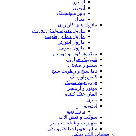
آداپتور
اینورتر
پاور سوئیچینگ
مبدل
ماژول های کاربردی
ماژول تغذیه، ولتاژ و جریان
ماژول دما و رطوبت
ماژول اینورتر
ماژول صوتی
میکروسکوپ و دوربین
شیرینک حرارتی
سشوار صنعتی
دما سنج و رطوبت سنج
کیس پاوربانک
فن و هیت سینک
موتور و آرمیچر
المان خنک کننده
باتری
آردوینو
برد آردینو
سوکت و فیش آلات
تجهیزات و قطعات ماینر
سایر تجهیزات الکترونیکی
قطعات الکترونیکی