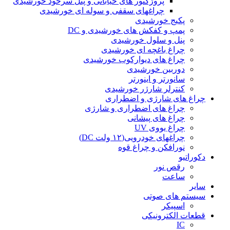
پروژکتور های خیابانی و پنل سرخود خورشیدی
چراغهای سقفی و سوله ای خورشیدی
پکیج خورشیدی
پمپ و کفکش های خورشیدی و DC
پنل و سلول خورشیدی
چراغ باغچه ای خورشیدی
چراغ های دیوارکوب خورشیدی
دوربین خورشیدی
سانورتر و اینورتر
کنترلر شارژر خورشیدی
چراغ های شارژی و اضطراری
چراغ های اضطراری و شارژی
چراغ های پیشانی
چراغ یووی UV
چراغهای خودرویی(۱۲ ولت DC)
نورافکن و چراغ قوه
دکوراتیو
رقص نور
ساعت
سایر
سیستم های صوتی
اسپیکر
قطعات الکترونیکی
IC