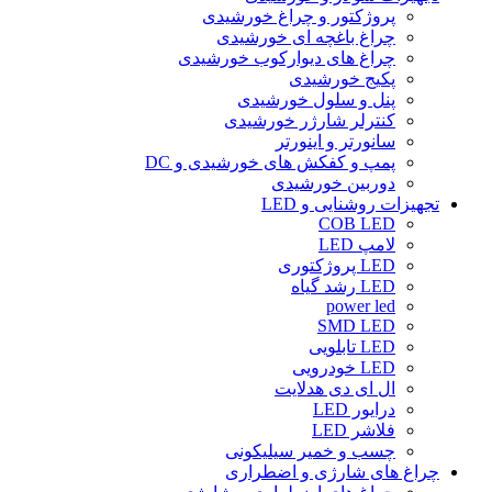
پروژکتور و چراغ خورشیدی
چراغ باغچه ای خورشیدی
چراغ های دیوارکوب خورشیدی
پکیج خورشیدی
پنل و سلول خورشیدی
کنترلر شارژر خورشیدی
سانورتر و اینورتر
پمپ و کفکش های خورشیدی و DC
دوربین خورشیدی
تجهیزات روشنایی و LED
COB LED
لامپ LED
LED پروژکتوری
LED رشد گیاه
power led
SMD LED
LED تابلویی
LED خودرویی
ال ای دی هدلایت
درایور LED
فلاشر LED
چسب و خمیر سیلیکونی
چراغ های شارژی و اضطراری