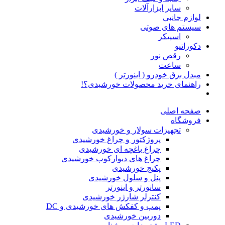
سایر ابزارآلات
لوازم جانبی
سیستم های صوتی
اسپیکر
دکوراتیو
رقص نور
ساعت
مبدل برق خودرو ( اینورتر )
راهنمای خرید محصولات خورشیدی؟!
صفحه اصلی
فروشگاه
تجهیزات سولار و خورشیدی
پروژکتور و چراغ خورشیدی
چراغ باغچه ای خورشیدی
چراغ های دیوارکوب خورشیدی
پکیج خورشیدی
پنل و سلول خورشیدی
سانورتر و اینورتر
کنترلر شارژر خورشیدی
پمپ و کفکش های خورشیدی و DC
دوربین خورشیدی