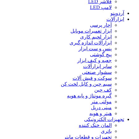
فلاشر LED
لامپ LED
آردوینو
ابزارآلات
آچار پرسی
ابزار تعمیرات موبایل
ابزار لحیم کاری
ابزارآلات اندازه گیری
پنس و ست ابزار
پیچ گوشتی
جعبه و کیف ابزار
سایر ابزارآلات
سشوار صنعتی
سوکت و فیش آلات
سیم چین و کابل لخت کن
کف چین
گیره مونتاژ و پایه هویه
مولتی متر
مینی دریل
هیتر و هویه
تجهیزات الکترونیکی
المان خنک کننده
باتری
تجهیزات و قطعات ماینر