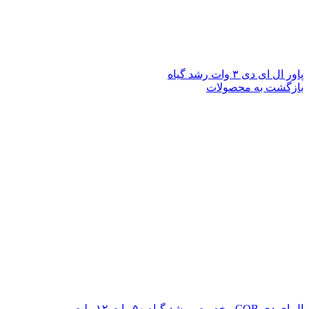
پاور ال ای دی ۳ وات رشد گیاه
بازگشت به محصولات
ال ای دی COB مخصوص رشد گیاه ۵۰ وات ۱۲ ولت