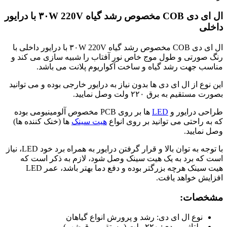
با
ال ای دی COB مخصوص رشد گیاه ۳۰W 220V با درایور
درایور
داخلی
داخلی
عدد
ال ای دی COB مخصوص رشد گیاه ۳۰W 220V با درایور داخلی با
رنگ صورتی و طول موج خاص نور آفتاب را شبیه سازی می کند و
مناسب جهت رشد گیاه و ساخت آکواریوم پلانت می باشد.
این نوع از ال ای دی ها بدون نیاز به درایور خارجی بوده و می توانید
بصورت مستقیم به برق ۲۲۰ ولت وصل نمایید.
طراحی درایور و
LED
ها بر روی PCB مخصوص آلومینیومی بوده
که به راحتی می توانید بر روی انواع
هیت سینک
ها (خنک کننده ها)
وصل نمایید.
با توجه به توان بالا و قرار گرفتن درایور به همراه برد خود LED، نیاز
است که برد به یک هیت سینک وصل شود، لازم به ذکر است که
هیت سینک هرچه بزرگتر بوده و دفع دما بهتر باشد، عمر LED
افزایش خواهد یافت.
مشخصات:
نوع ال ای دی: رشد و پرورش انواع گیاهان
ولتاژ ورودی: ۲۲۰ ولت (مستقیم برق شهر)