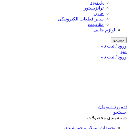
پل دیود
ترانزیستور
خازن
سایر قطعات الکترونیکی
مقاومت
لوازم جانبی
جستجو
ورود / ثبت نام
منو
ورود / ثبت نام
0
مورد
۰
تومان
جستجو
دسته بندی محصولات
تجهیزات سولار و خورشیدی