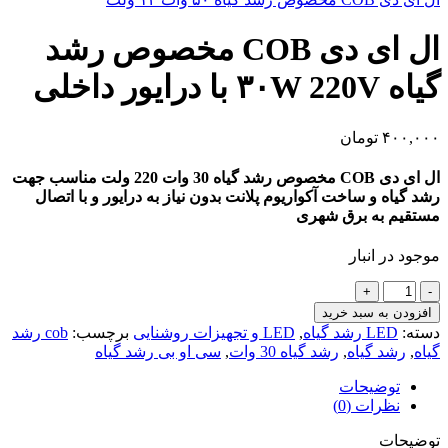
ال ای دی COB مخصوص رشد
گیاه ۳۰W 220V با درایور داخلی
۴۰۰,۰۰۰
تومان
ال ای دی COB مخصوص رشد گیاه 30 وات 220 ولت مناسب جهت
رشد گیاه و ساخت آکواریوم پلانت بدون نیاز به درایور و با اتصال
مستقیم به برق شهری
موجود در انبار
ال
ای
افزودن به سبد خرید
دی
دسته:
LED رشد گیاه
,
LED و تجهیزات روشنایی
برچسب:
cob رشد
COB
گیاه
,
رشد گیاه
,
رشد گیاه 30 وات
,
سی او بی رشد گیاه
مخصوص
رشد
توضیحات
گیاه
نظرات (0)
۳۰W
220V
توضیحات