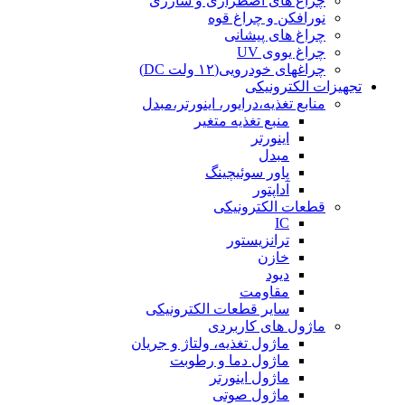
چراغ های اضطراری و شارژی
نورافکن و چراغ قوه
چراغ های پیشانی
چراغ یووی UV
چراغهای خودرویی(۱۲ ولت DC)
تجهیزات الکترونیکی
منابع تغذیه،درایور، اینورتر،مبدل
منبع تغذیه متغیر
اینورتر
مبدل
پاور سوئیچینگ
آداپتور
قطعات الکترونیکی
IC
ترانزیستور
خازن
دیود
مقاومت
سایر قطعات الکترونیکی
ماژول های کاربردی
ماژول تغذیه، ولتاژ و جریان
ماژول دما و رطوبت
ماژول اینورتر
ماژول صوتی