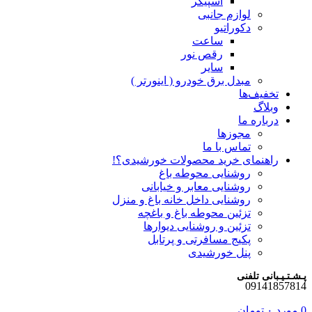
اسپیکر
لوازم جانبی
دکوراتیو
ساعت
رقص نور
سایر
مبدل برق خودرو ( اینورتر )
تخفیف‌ها
وبلاگ
درباره ما
مجوزها
تماس با ما
راهنمای خرید محصولات خورشیدی؟!
روشنایی محوطه باغ
روشنایی معابر و خیابانی
روشنایی داخل خانه باغ و منزل
تزئین محوطه باغ و باغچه
تزئین و روشنایی دیوارها
پکیج مسافرتی و پرتابل
پنل خورشیدی
پـشـتـیـبانی تلفنی
09141857814
0
مورد
۰
تومان