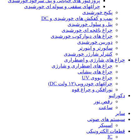
پروژکتور های خیابانی و پنل سرخود خورشیدی
چراغهای سقفی و سوله ای خورشیدی
پکیج خورشیدی
پمپ و کفکش های خورشیدی و DC
پنل و سلول خورشیدی
چراغ باغچه ای خورشیدی
چراغ های دیوارکوب خورشیدی
دوربین خورشیدی
سانورتر و اینورتر
کنترلر شارژر خورشیدی
چراغ های شارژی و اضطراری
چراغ های اضطراری و شارژی
چراغ های پیشانی
چراغ یووی UV
چراغهای خودرویی(۱۲ ولت DC)
نورافکن و چراغ قوه
دکوراتیو
رقص نور
ساعت
سایر
سیستم های صوتی
اسپیکر
قطعات الکترونیکی
IC