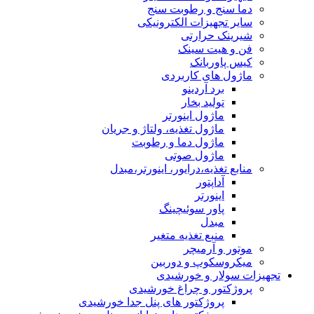
دما سنج و رطوبت سنج
سایر تجهیزات الکترونیکی
شیرینک حرارتی
فن و هیت سینک
کیس پاوربانک
ماژول های کاربردی
برد آردینو
تولید بخار
ماژول اینورتر
ماژول تغذیه، ولتاژ و جریان
ماژول دما و رطوبت
ماژول صوتی
منابع تغذیه،درایور، اینورتر،مبدل
آداپتور
اینورتر
پاور سوئیچینگ
مبدل
منبع تغذیه متغیر
موتور و آرمیچر
میکروسکوپ و دوربین
تجهیزات سولار و خورشیدی
پروژکتور و چراغ خورشیدی
پروژکتور های پنل جدا خورشیدی