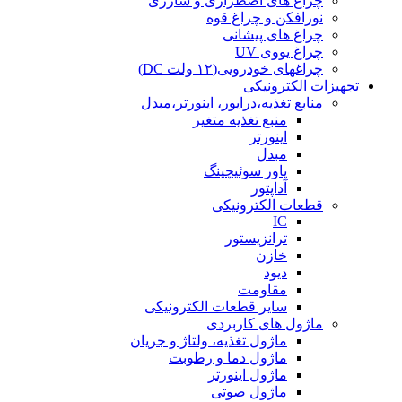
چراغ های اضطراری و شارژی
نورافکن و چراغ قوه
چراغ های پیشانی
چراغ یووی UV
چراغهای خودرویی(۱۲ ولت DC)
تجهیزات الکترونیکی
منابع تغذیه،درایور، اینورتر،مبدل
منبع تغذیه متغیر
اینورتر
مبدل
پاور سوئیچینگ
آداپتور
قطعات الکترونیکی
IC
ترانزیستور
خازن
دیود
مقاومت
سایر قطعات الکترونیکی
ماژول های کاربردی
ماژول تغذیه، ولتاژ و جریان
ماژول دما و رطوبت
ماژول اینورتر
ماژول صوتی