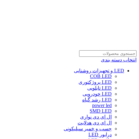
انتخاب دسته بندی
LED و تجهیزات روشنایی
COB LED
LED پروژکتوری
LED تابلویی
LED خودرویی
LED رشد گیاه
power led
SMD LED
ال ای دی نواری
ال ای دی هدلایت
چسب و خمیر سیلیکونی
درایور LED