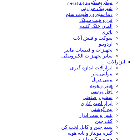
میکروسکوپ و دوربین
شیرینک حرارتی
دما سنج و رطوبت سنج
فن و هیت سینک
المان خنک کننده
باتری
سوکت و فیش آلات
آردوینو
تجهیزات و قطعات ماینر
سایر تجهیزات الکترونیکی
ابزارآلات
ابزارآلات اندازه گیری
مولتی متر
مینی دریل
هیتر و هویه
آچار پرسی
سشوار صنعتی
ابزار لحیم کاری
پیچ گوشتی
پنس و ست ابزار
کف چین
سیم چین و کابل لخت کن
گیره مونتاژ و پایه هویه
جعبه و کیف ابزار