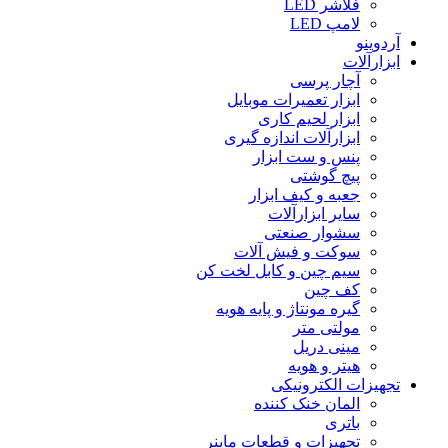
فلاشر LED
لامپ LED
آردوینو
ابزارآلات
آچار پرسی
ابزار تعمیرات موبایل
ابزار لحیم کاری
ابزارآلات اندازه گیری
پنس و ست ابزار
پیچ گوشتی
جعبه و کیف ابزار
سایر ابزارآلات
سشوار صنعتی
سوکت و فیش آلات
سیم چین و کابل لخت کن
کف چین
گیره مونتاژ و پایه هویه
مولتی متر
مینی دریل
هیتر و هویه
تجهیزات الکترونیکی
المان خنک کننده
باتری
تجهیزات و قطعات ماینر