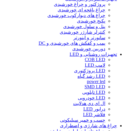
پروژکتور و چراغ خورشیدی
چراغ باغچه ای خورشیدی
چراغ های دیوارکوب خورشیدی
پکیج خورشیدی
پنل و سلول خورشیدی
کنترلر شارژر خورشیدی
سانورتر و اینورتر
پمپ و کفکش های خورشیدی و DC
دوربین خورشیدی
تجهیزات روشنایی و LED
COB LED
لامپ LED
LED پروژکتوری
LED رشد گیاه
power led
SMD LED
LED تابلویی
LED خودرویی
ال ای دی هدلایت
درایور LED
فلاشر LED
چسب و خمیر سیلیکونی
چراغ های شارژی و اضطراری