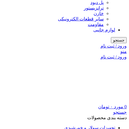
پل دیود
ترانزیستور
خازن
سایر قطعات الکترونیکی
مقاومت
لوازم جانبی
جستجو
ورود / ثبت نام
منو
ورود / ثبت نام
0
مورد
۰
تومان
جستجو
دسته بندی محصولات
تجهیزات سولار و خورشیدی