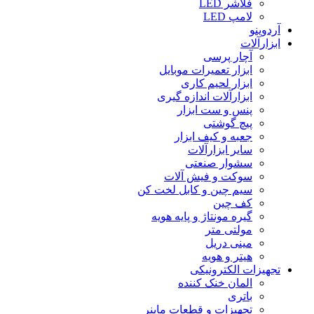
فلاشر LED
لامپ LED
آردوینو
ابزارآلات
آچار پرسی
ابزار تعمیرات موبایل
ابزار لحیم کاری
ابزارآلات اندازه گیری
پنس و ست ابزار
پیچ گوشتی
جعبه و کیف ابزار
سایر ابزارآلات
سشوار صنعتی
سوکت و فیش آلات
سیم چین و کابل لخت کن
کف چین
گیره مونتاژ و پایه هویه
مولتی متر
مینی دریل
هیتر و هویه
تجهیزات الکترونیکی
المان خنک کننده
باتری
تجهیزات و قطعات ماینر