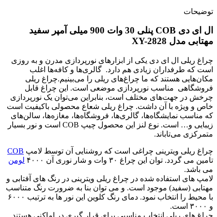
توضیحات
ال ای دی COB پنلی 30 وات 900 میلی آمپر سفید
مهتابی مدل XY-2828
چراغ ریلی ال ای دی یکی از ابزارهای نورپردازی مدرن و به روزی
است که طرفداران زیادی هم دارد. گالری‌ها و کافه‌ها اغلب
مکان‌هایی هستند که ما چراغ‌های ریلی را می‌بینیم.چراغ ریلی
فروشگاهی مناسب نورپردازی موضعی است. این چراغ قابل
چرخش در جهت‌های مختلف است، بنابراین می‌توان یک نورپردازی
خاص و ویژه با آن داشت. چراغ ریلی شعاع محصولی باکیفیت است
که مناسب نمایشگاه‌ها، گالری‌ها، فروشگاه‌ها، مغازه‌ها، سالن‌های
زیبایی و… است. نوع لنز این محصول چیپ COB است و نور بسیار
متمرکزی می‌تاباند.
چراغ ریلی ویترینی چراغی است که روشنایی آن توسط لامپ
COB
تامین می گردد. توان این چراغ ۳۰ وات و شار نوری آن ۴۰۰۰
لومن
می باشد.
لامپ های استفاده شده در چراغ ریلی ویترینی در رنگ های آفتابی و
مهتابی (سفید) موجود است. و می توان بنا به ضرورت رنگ متناسب
با محیط را انتخاب نمود. دمای رنگ کلوین این نور ها به ترتیب ۶۰۰۰
و ۳۰۰۰ است.
چراغ های ریلی انتخاب مناسبی برای قرار گیری در اماکنی هستند