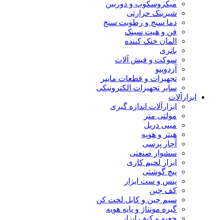
میکروسکوپ و دوربین
شیرینک حرارتی
دما سنج و رطوبت سنج
فن و هیت سینک
المان خنک کننده
باتری
سوکت و فیش آلات
آردوینو
تجهیزات و قطعات ماینر
سایر تجهیزات الکترونیکی
ابزارآلات
ابزارآلات اندازه گیری
مولتی متر
مینی دریل
هیتر و هویه
آچار پرسی
سشوار صنعتی
ابزار لحیم کاری
پیچ گوشتی
پنس و ست ابزار
کف چین
سیم چین و کابل لخت کن
گیره مونتاژ و پایه هویه
جعبه و کیف ابزار