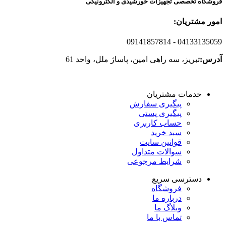
فروشگاه تخصصی تجهیزات خورشیدی و الکترونیکی
امور مشتریان:
09141857814
- 04133135059
آدرس:
تبریز، سه راهی امین، پاساژ ملل، واحد 61
خدمات مشتریان
پیگیری سفارش
پیگیری پستی
حساب کاربری
سبد خرید
قوانین سایت
سوالات متداول
شرایط مرجوعی
دسترسی سریع
فروشگاه
درباره ما
وبلاگ ما
تماس با ما