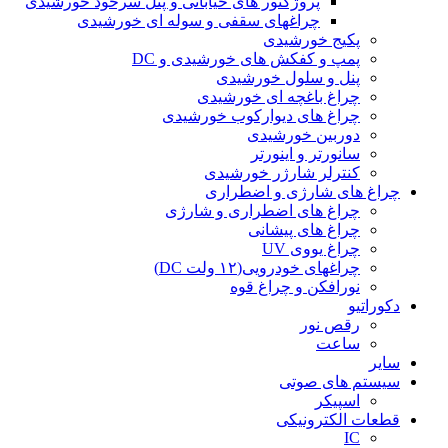
پروژکتور های خیابانی و پنل سرخود خورشیدی
چراغهای سقفی و سوله ای خورشیدی
پکیج خورشیدی
پمپ و کفکش های خورشیدی و DC
پنل و سلول خورشیدی
چراغ باغچه ای خورشیدی
چراغ های دیوارکوب خورشیدی
دوربین خورشیدی
سانورتر و اینورتر
کنترلر شارژر خورشیدی
چراغ های شارژی و اضطراری
چراغ های اضطراری و شارژی
چراغ های پیشانی
چراغ یووی UV
چراغهای خودرویی(۱۲ ولت DC)
نورافکن و چراغ قوه
دکوراتیو
رقص نور
ساعت
سایر
سیستم های صوتی
اسپیکر
قطعات الکترونیکی
IC