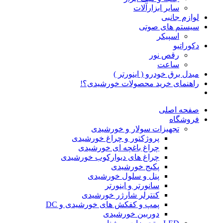
سایر ابزارآلات
لوازم جانبی
سیستم های صوتی
اسپیکر
دکوراتیو
رقص نور
ساعت
مبدل برق خودرو ( اینورتر )
راهنمای خرید محصولات خورشیدی؟!
صفحه اصلی
فروشگاه
تجهیزات سولار و خورشیدی
پروژکتور و چراغ خورشیدی
چراغ باغچه ای خورشیدی
چراغ های دیوارکوب خورشیدی
پکیج خورشیدی
پنل و سلول خورشیدی
سانورتر و اینورتر
کنترلر شارژر خورشیدی
پمپ و کفکش های خورشیدی و DC
دوربین خورشیدی