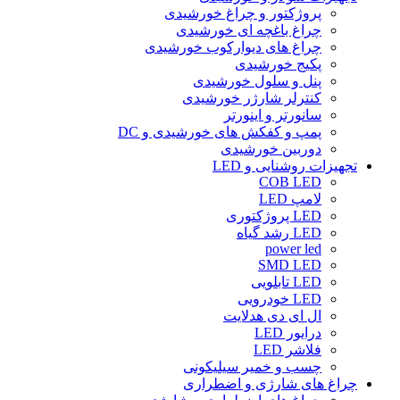
پروژکتور و چراغ خورشیدی
چراغ باغچه ای خورشیدی
چراغ های دیوارکوب خورشیدی
پکیج خورشیدی
پنل و سلول خورشیدی
کنترلر شارژر خورشیدی
سانورتر و اینورتر
پمپ و کفکش های خورشیدی و DC
دوربین خورشیدی
تجهیزات روشنایی و LED
COB LED
لامپ LED
LED پروژکتوری
LED رشد گیاه
power led
SMD LED
LED تابلویی
LED خودرویی
ال ای دی هدلایت
درایور LED
فلاشر LED
چسب و خمیر سیلیکونی
چراغ های شارژی و اضطراری