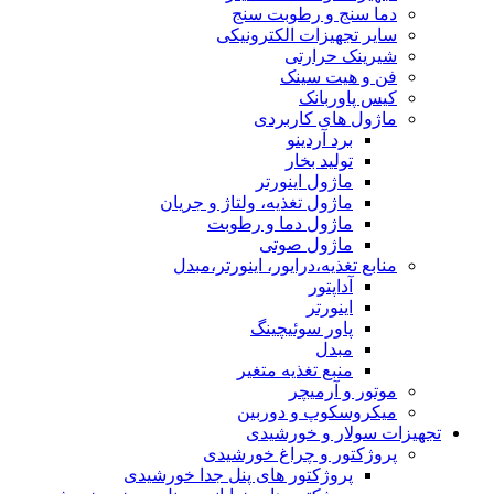
دما سنج و رطوبت سنج
سایر تجهیزات الکترونیکی
شیرینک حرارتی
فن و هیت سینک
کیس پاوربانک
ماژول های کاربردی
برد آردینو
تولید بخار
ماژول اینورتر
ماژول تغذیه، ولتاژ و جریان
ماژول دما و رطوبت
ماژول صوتی
منابع تغذیه،درایور، اینورتر،مبدل
آداپتور
اینورتر
پاور سوئیچینگ
مبدل
منبع تغذیه متغیر
موتور و آرمیچر
میکروسکوپ و دوربین
تجهیزات سولار و خورشیدی
پروژکتور و چراغ خورشیدی
پروژکتور های پنل جدا خورشیدی