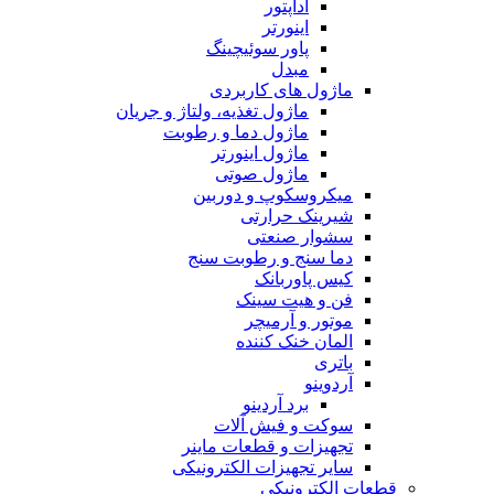
آداپتور
اینورتر
پاور سوئیچینگ
مبدل
ماژول های کاربردی
ماژول تغذیه، ولتاژ و جریان
ماژول دما و رطوبت
ماژول اینورتر
ماژول صوتی
میکروسکوپ و دوربین
شیرینک حرارتی
سشوار صنعتی
دما سنج و رطوبت سنج
کیس پاوربانک
فن و هیت سینک
موتور و آرمیچر
المان خنک کننده
باتری
آردوینو
برد آردینو
سوکت و فیش آلات
تجهیزات و قطعات ماینر
سایر تجهیزات الکترونیکی
قطعات الکترونیکی