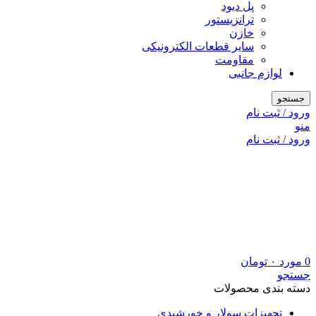
پل دیود
ترانزیستور
خازن
سایر قطعات الکترونیکی
مقاومت
لوازم جانبی
جستجو
ورود / ثبت نام
منو
ورود / ثبت نام
0
مورد
۰
تومان
جستجو
دسته بندی محصولات
تجهیزات سولار و خورشیدی