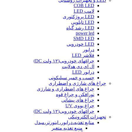
LED و تجهیزات روشنایی
COB LED
لامپ LED
LED پروژکتوری
LED تابلویی
LED رشد گیاه
power led
SMD LED
LED خودرویی
درایور
فلاشر LED
چراغهای خودرویی(۱۲ ولت DC)
ال ای دی هدلایت
درایور LED
چسب و خمیر سیلیکونی
چراغ های شارژی و اضطراری
چراغ های اضطراری و شارژی
نورافکن و چراغ قوه
چراغ های پیشانی
چراغ یووی UV
چراغهای خودرویی(۱۲ ولت DC)
تجهیزات الکترونیکی
منابع تغذیه،درایور، اینورتر،مبدل
منبع تغذیه متغیر