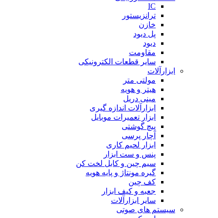
IC
ترانزیستور
خازن
پل دیود
دیود
مقاومت
سایر قطعات الکترونیکی
ابزارآلات
مولتی متر
هیتر و هویه
مینی دریل
ابزارآلات اندازه گیری
ابزار تعمیرات موبایل
پیچ گوشتی
آچار پرسی
ابزار لحیم کاری
پنس و ست ابزار
سیم چین و کابل لخت کن
گیره مونتاژ و پایه هویه
کف چین
جعبه و کیف ابزار
سایر ابزارآلات
سیستم های صوتی