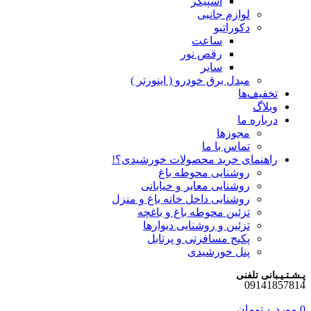
اسپیکر
لوازم جانبی
دکوراتیو
ساعت
رقص نور
سایر
مبدل برق خودرو ( اینورتر )
تخفیف‌ها
وبلاگ
درباره ما
مجوزها
تماس با ما
راهنمای خرید محصولات خورشیدی؟!
روشنایی محوطه باغ
روشنایی معابر و خیابانی
روشنایی داخل خانه باغ و منزل
تزئین محوطه باغ و باغچه
تزئین و روشنایی دیوارها
پکیج مسافرتی و پرتابل
پنل خورشیدی
پـشـتـیـبانی تلفنی
09141857814
0
مورد
۰
تومان