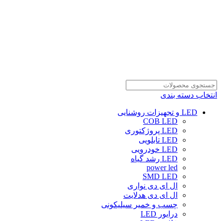
انتخاب دسته بندی
LED و تجهیزات روشنایی
COB LED
LED پروژکتوری
LED تابلویی
LED خودرویی
LED رشد گیاه
power led
SMD LED
ال ای دی نواری
ال ای دی هدلایت
چسب و خمیر سیلیکونی
درایور LED