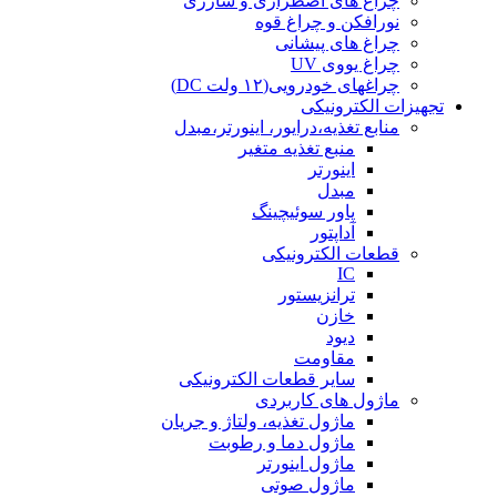
چراغ های اضطراری و شارژی
نورافکن و چراغ قوه
چراغ های پیشانی
چراغ یووی UV
چراغهای خودرویی(۱۲ ولت DC)
تجهیزات الکترونیکی
منابع تغذیه،درایور، اینورتر،مبدل
منبع تغذیه متغیر
اینورتر
مبدل
پاور سوئیچینگ
آداپتور
قطعات الکترونیکی
IC
ترانزیستور
خازن
دیود
مقاومت
سایر قطعات الکترونیکی
ماژول های کاربردی
ماژول تغذیه، ولتاژ و جریان
ماژول دما و رطوبت
ماژول اینورتر
ماژول صوتی