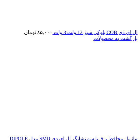
ال ای دی COB بلوکی سبز 12 ولت 3 وات
۸۵,۰۰۰
تومان
بازگشت به محصولات
ماژول محافظ برق با سه نشانگر ال ای دی SMD مدل DIPOLE