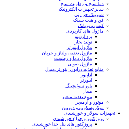
دما سنج و رطوبت سنج
سایر تجهیزات الکترونیکی
شیرینک حرارتی
فن و هیت سینک
کیس پاوربانک
ماژول های کاربردی
برد آردینو
تولید بخار
ماژول اینورتر
ماژول تغذیه، ولتاژ و جریان
ماژول دما و رطوبت
ماژول صوتی
منابع تغذیه،درایور، اینورتر،مبدل
آداپتور
اینورتر
پاور سوئیچینگ
مبدل
منبع تغذیه متغیر
موتور و آرمیچر
میکروسکوپ و دوربین
تجهیزات سولار و خورشیدی
پروژکتور و چراغ خورشیدی
پروژکتور های پنل جدا خورشیدی