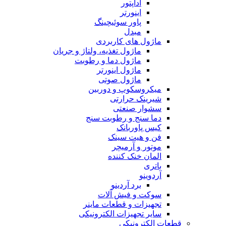
آداپتور
اینورتر
پاور سوئیچینگ
مبدل
ماژول های کاربردی
ماژول تغذیه، ولتاژ و جریان
ماژول دما و رطوبت
ماژول اینورتر
ماژول صوتی
میکروسکوپ و دوربین
شیرینک حرارتی
سشوار صنعتی
دما سنج و رطوبت سنج
کیس پاوربانک
فن و هیت سینک
موتور و آرمیچر
المان خنک کننده
باتری
آردوینو
برد آردینو
سوکت و فیش آلات
تجهیزات و قطعات ماینر
سایر تجهیزات الکترونیکی
قطعات الکترونیکی