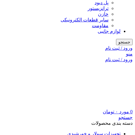
پل دیود
ترانزیستور
خازن
سایر قطعات الکترونیکی
مقاومت
لوازم جانبی
جستجو
ورود / ثبت نام
منو
ورود / ثبت نام
0
مورد
۰
تومان
جستجو
دسته بندی محصولات
تجهیزات سولار و خورشیدی