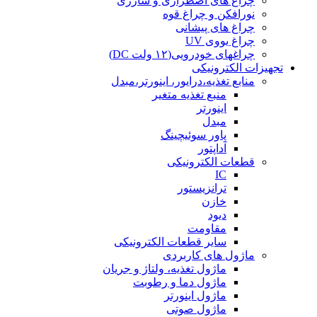
چراغ های اضطراری و شارژی
نورافکن و چراغ قوه
چراغ های پیشانی
چراغ یووی UV
چراغهای خودرویی(۱۲ ولت DC)
تجهیزات الکترونیکی
منابع تغذیه،درایور، اینورتر،مبدل
منبع تغذیه متغیر
اینورتر
مبدل
پاور سوئیچینگ
آداپتور
قطعات الکترونیکی
IC
ترانزیستور
خازن
دیود
مقاومت
سایر قطعات الکترونیکی
ماژول های کاربردی
ماژول تغذیه، ولتاژ و جریان
ماژول دما و رطوبت
ماژول اینورتر
ماژول صوتی