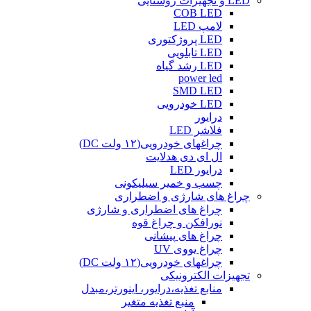
LED و تجهیزات روشنایی
COB LED
لامپ LED
LED پروژکتوری
LED تابلویی
LED رشد گیاه
power led
SMD LED
LED خودرویی
درایور
فلاشر LED
چراغهای خودرویی(۱۲ ولت DC)
ال ای دی هدلایت
درایور LED
چسب و خمیر سیلیکونی
چراغ های شارژی و اضطراری
چراغ های اضطراری و شارژی
نورافکن و چراغ قوه
چراغ های پیشانی
چراغ یووی UV
چراغهای خودرویی(۱۲ ولت DC)
تجهیزات الکترونیکی
منابع تغذیه،درایور، اینورتر،مبدل
منبع تغذیه متغیر