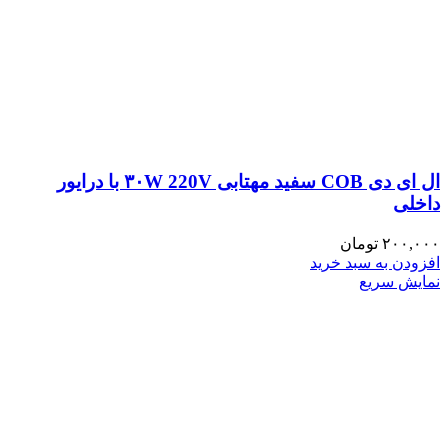
ال ای دی COB سفید مهتابی ۳۰W 220V با درایور
داخلی
۲۰۰,۰۰۰
تومان
افزودن به سبد خرید
نمایش سریع