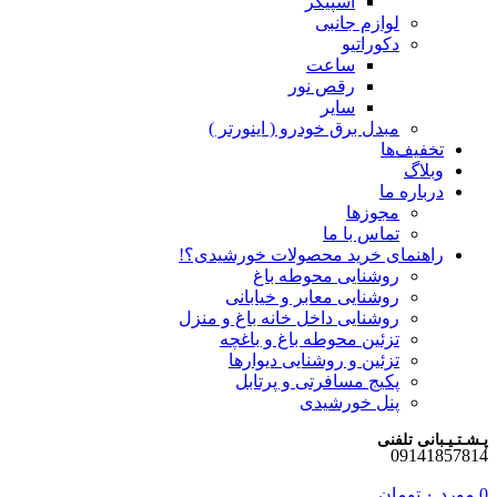
اسپیکر
لوازم جانبی
دکوراتیو
ساعت
رقص نور
سایر
مبدل برق خودرو ( اینورتر )
تخفیف‌ها
وبلاگ
درباره ما
مجوزها
تماس با ما
راهنمای خرید محصولات خورشیدی؟!
روشنایی محوطه باغ
روشنایی معابر و خیابانی
روشنایی داخل خانه باغ و منزل
تزئین محوطه باغ و باغچه
تزئین و روشنایی دیوارها
پکیج مسافرتی و پرتابل
پنل خورشیدی
پـشـتـیـبانی تلفنی
09141857814
0
مورد
۰
تومان