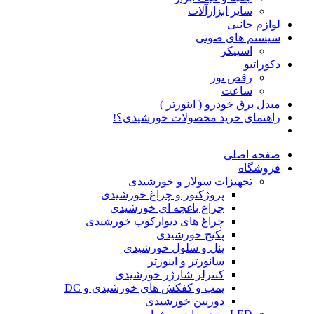
سایر ابزارآلات
لوازم جانبی
سیستم های صوتی
اسپیکر
دکوراتیو
رقص نور
ساعت
مبدل برق خودرو ( اینورتر )
راهنمای خرید محصولات خورشیدی؟!
صفحه اصلی
فروشگاه
تجهیزات سولار و خورشیدی
پروژکتور و چراغ خورشیدی
چراغ باغچه ای خورشیدی
چراغ های دیوارکوب خورشیدی
پکیج خورشیدی
پنل و سلول خورشیدی
سانورتر و اینورتر
کنترلر شارژر خورشیدی
پمپ و کفکش های خورشیدی و DC
دوربین خورشیدی