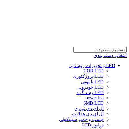
انتخاب دسته بندی
LED و تجهیزات روشنایی
COB LED
LED پروژکتوری
LED تابلویی
LED خودرویی
LED رشد گیاه
power led
SMD LED
ال ای دی نواری
ال ای دی هدلایت
چسب و خمیر سیلیکونی
درایور LED