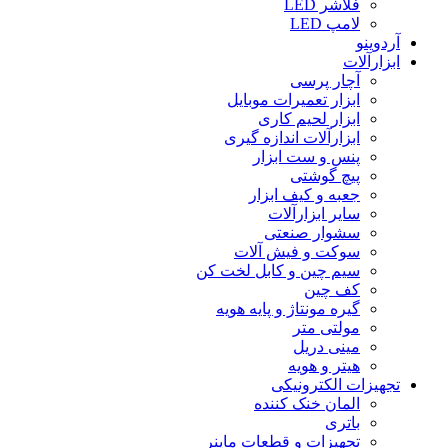
فلاشر LED
لامپ LED
آردوینو
ابزارآلات
آچار پرسی
ابزار تعمیرات موبایل
ابزار لحیم کاری
ابزارآلات اندازه گیری
پنس و ست ابزار
پیچ گوشتی
جعبه و کیف ابزار
سایر ابزارآلات
سشوار صنعتی
سوکت و فیش آلات
سیم چین و کابل لخت کن
کف چین
گیره مونتاژ و پایه هویه
مولتی متر
مینی دریل
هیتر و هویه
تجهیزات الکترونیکی
المان خنک کننده
باتری
تجهیزات و قطعات ماینر