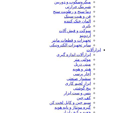
میکروسکوپ و دوربین
شیرینک حرارتی
دما سنج و رطوبت سنج
فن و هیت سینک
المان خنک کننده
باتری
سوکت و فیش آلات
آردوینو
تجهیزات و قطعات ماینر
سایر تجهیزات الکترونیکی
ابزارآلات
ابزارآلات اندازه گیری
مولتی متر
مینی دریل
هیتر و هویه
آچار پرسی
سشوار صنعتی
ابزار لحیم کاری
پیچ گوشتی
پنس و ست ابزار
کف چین
سیم چین و کابل لخت کن
گیره مونتاژ و پایه هویه
جعبه و کیف ابزار