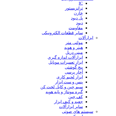
IC
ترانزیستور
خازن
پل دیود
دیود
مقاومت
سایر قطعات الکترونیکی
ابزارآلات
مولتی متر
هیتر و هویه
مینی دریل
ابزارآلات اندازه گیری
ابزار تعمیرات موبایل
پیچ گوشتی
آچار پرسی
ابزار لحیم کاری
پنس و ست ابزار
سیم چین و کابل لخت کن
گیره مونتاژ و پایه هویه
کف چین
جعبه و کیف ابزار
سایر ابزارآلات
سیستم های صوتی