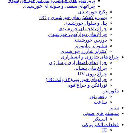
پروژکتور های خیابانی و پنل سرخود خورشیدی
چراغهای سقفی و سوله ای خورشیدی
پکیج خورشیدی
پمپ و کفکش های خورشیدی و DC
پنل و سلول خورشیدی
چراغ باغچه ای خورشیدی
چراغ های دیوارکوب خورشیدی
دوربین خورشیدی
سانورتر و اینورتر
کنترلر شارژر خورشیدی
چراغ های شارژی و اضطراری
چراغ های اضطراری و شارژی
چراغ های پیشانی
چراغ یووی UV
چراغهای خودرویی(۱۲ ولت DC)
نورافکن و چراغ قوه
دکوراتیو
رقص نور
ساعت
سایر
سیستم های صوتی
اسپیکر
قطعات الکترونیکی
IC