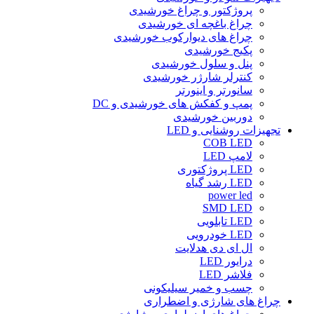
پروژکتور و چراغ خورشیدی
چراغ باغچه ای خورشیدی
چراغ های دیوارکوب خورشیدی
پکیج خورشیدی
پنل و سلول خورشیدی
کنترلر شارژر خورشیدی
سانورتر و اینورتر
پمپ و کفکش های خورشیدی و DC
دوربین خورشیدی
تجهیزات روشنایی و LED
COB LED
لامپ LED
LED پروژکتوری
LED رشد گیاه
power led
SMD LED
LED تابلویی
LED خودرویی
ال ای دی هدلایت
درایور LED
فلاشر LED
چسب و خمیر سیلیکونی
چراغ های شارژی و اضطراری