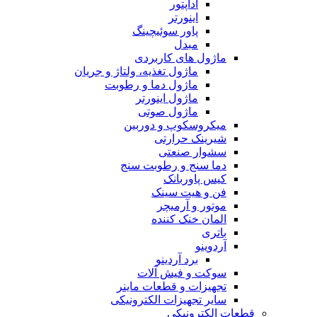
آداپتور
اینورتر
پاور سوئیچینگ
مبدل
ماژول های کاربردی
ماژول تغذیه، ولتاژ و جریان
ماژول دما و رطوبت
ماژول اینورتر
ماژول صوتی
میکروسکوپ و دوربین
شیرینک حرارتی
سشوار صنعتی
دما سنج و رطوبت سنج
کیس پاوربانک
فن و هیت سینک
موتور و آرمیچر
المان خنک کننده
باتری
آردوینو
برد آردینو
سوکت و فیش آلات
تجهیزات و قطعات ماینر
سایر تجهیزات الکترونیکی
قطعات الکترونیکی