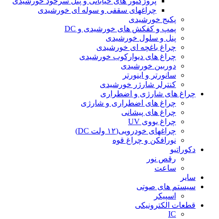
پروژکتور های خیابانی و پنل سرخود خورشیدی
چراغهای سقفی و سوله ای خورشیدی
پکیج خورشیدی
پمپ و کفکش های خورشیدی و DC
پنل و سلول خورشیدی
چراغ باغچه ای خورشیدی
چراغ های دیوارکوب خورشیدی
دوربین خورشیدی
سانورتر و اینورتر
کنترلر شارژر خورشیدی
چراغ های شارژی و اضطراری
چراغ های اضطراری و شارژی
چراغ های پیشانی
چراغ یووی UV
چراغهای خودرویی(۱۲ ولت DC)
نورافکن و چراغ قوه
دکوراتیو
رقص نور
ساعت
سایر
سیستم های صوتی
اسپیکر
قطعات الکترونیکی
IC