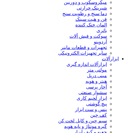
میکروسکوپ و دوربین
شیرینک حرارتی
دما سنج و رطوبت سنج
فن و هیت سینک
المان خنک کننده
باتری
سوکت و فیش آلات
آردوینو
تجهیزات و قطعات ماینر
سایر تجهیزات الکترونیکی
ابزارآلات
ابزارآلات اندازه گیری
مولتی متر
مینی دریل
هیتر و هویه
آچار پرسی
سشوار صنعتی
ابزار لحیم کاری
پیچ گوشتی
پنس و ست ابزار
کف چین
سیم چین و کابل لخت کن
گیره مونتاژ و پایه هویه
جعبه و کیف ابزار