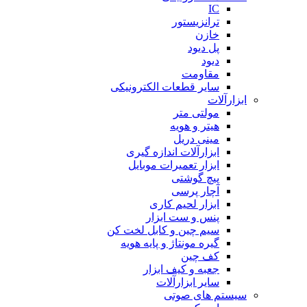
IC
ترانزیستور
خازن
پل دیود
دیود
مقاومت
سایر قطعات الکترونیکی
ابزارآلات
مولتی متر
هیتر و هویه
مینی دریل
ابزارآلات اندازه گیری
ابزار تعمیرات موبایل
پیچ گوشتی
آچار پرسی
ابزار لحیم کاری
پنس و ست ابزار
سیم چین و کابل لخت کن
گیره مونتاژ و پایه هویه
کف چین
جعبه و کیف ابزار
سایر ابزارآلات
سیستم های صوتی