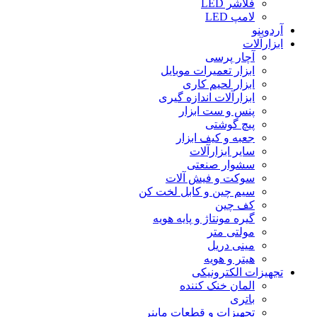
فلاشر LED
لامپ LED
آردوینو
ابزارآلات
آچار پرسی
ابزار تعمیرات موبایل
ابزار لحیم کاری
ابزارآلات اندازه گیری
پنس و ست ابزار
پیچ گوشتی
جعبه و کیف ابزار
سایر ابزارآلات
سشوار صنعتی
سوکت و فیش آلات
سیم چین و کابل لخت کن
کف چین
گیره مونتاژ و پایه هویه
مولتی متر
مینی دریل
هیتر و هویه
تجهیزات الکترونیکی
المان خنک کننده
باتری
تجهیزات و قطعات ماینر