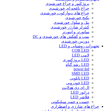
پروژکتور و چراغ خورشیدی
چراغ باغچه ای خورشیدی
چراغ های دیوارکوب خورشیدی
پکیج خورشیدی
پنل و سلول خورشیدی
کنترلر شارژر خورشیدی
سانورتر و اینورتر
پمپ و کفکش های خورشیدی و DC
دوربین خورشیدی
تجهیزات روشنایی و LED
COB LED
لامپ LED
LED پروژکتوری
LED رشد گیاه
power led
SMD LED
LED تابلویی
LED خودرویی
ال ای دی هدلایت
درایور LED
فلاشر LED
چسب و خمیر سیلیکونی
چراغ های شارژی و اضطراری