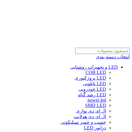
انتخاب دسته بندی
LED و تجهیزات روشنایی
COB LED
LED پروژکتوری
LED تابلویی
LED خودرویی
LED رشد گیاه
power led
SMD LED
ال ای دی نواری
ال ای دی هدلایت
چسب و خمیر سیلیکونی
درایور LED