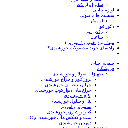
سایر ابزارآلات
لوازم جانبی
سیستم های صوتی
اسپیکر
دکوراتیو
رقص نور
ساعت
مبدل برق خودرو ( اینورتر )
راهنمای خرید محصولات خورشیدی؟!
صفحه اصلی
فروشگاه
تجهیزات سولار و خورشیدی
پروژکتور و چراغ خورشیدی
چراغ باغچه ای خورشیدی
چراغ های دیوارکوب خورشیدی
پکیج خورشیدی
پنل و سلول خورشیدی
سانورتر و اینورتر
کنترلر شارژر خورشیدی
پمپ و کفکش های خورشیدی و DC
دوربین خورشیدی