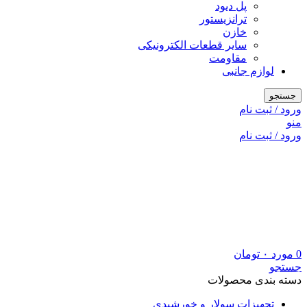
پل دیود
ترانزیستور
خازن
سایر قطعات الکترونیکی
مقاومت
لوازم جانبی
جستجو
ورود / ثبت نام
منو
ورود / ثبت نام
0
مورد
۰
تومان
جستجو
دسته بندی محصولات
تجهیزات سولار و خورشیدی