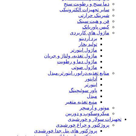
دما سنج و رطوبت سنج
سایر تجهیزات الکترونیکی
شیرینک حرارتی
فن و هیت سینک
کیس پاوربانک
ماژول های کاربردی
برد آردینو
تولید بخار
ماژول اینورتر
ماژول تغذیه، ولتاژ و جریان
ماژول دما و رطوبت
ماژول صوتی
منابع تغذیه،درایور، اینورتر،مبدل
آداپتور
اینورتر
پاور سوئیچینگ
مبدل
منبع تغذیه متغیر
موتور و آرمیچر
میکروسکوپ و دوربین
تجهیزات سولار و خورشیدی
پروژکتور و چراغ خورشیدی
پروژکتور های پنل جدا خورشیدی