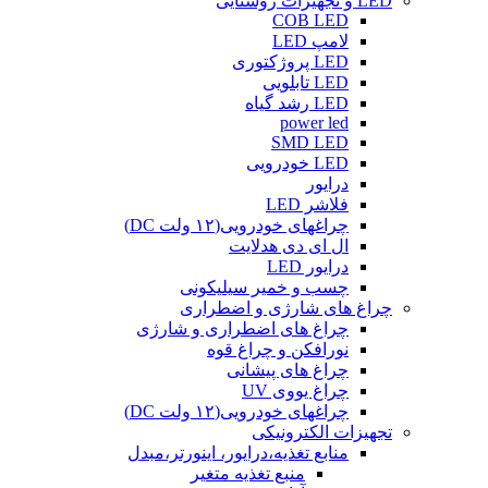
LED و تجهیزات روشنایی
COB LED
لامپ LED
LED پروژکتوری
LED تابلویی
LED رشد گیاه
power led
SMD LED
LED خودرویی
درایور
فلاشر LED
چراغهای خودرویی(۱۲ ولت DC)
ال ای دی هدلایت
درایور LED
چسب و خمیر سیلیکونی
چراغ های شارژی و اضطراری
چراغ های اضطراری و شارژی
نورافکن و چراغ قوه
چراغ های پیشانی
چراغ یووی UV
چراغهای خودرویی(۱۲ ولت DC)
تجهیزات الکترونیکی
منابع تغذیه،درایور، اینورتر،مبدل
منبع تغذیه متغیر