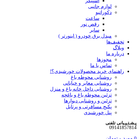
اسپیکر
لوازم جانبی
دکوراتیو
ساعت
رقص نور
سایر
مبدل برق خودرو ( اینورتر )
تخفیف‌ها
وبلاگ
درباره ما
مجوزها
تماس با ما
راهنمای خرید محصولات خورشیدی؟!
روشنایی محوطه باغ
روشنایی معابر و خیابانی
روشنایی داخل خانه باغ و منزل
تزئین محوطه باغ و باغچه
تزئین و روشنایی دیوارها
پکیج مسافرتی و پرتابل
پنل خورشیدی
پـشـتـیـبانی تلفنی
09141857814
0
مورد
۰
تومان