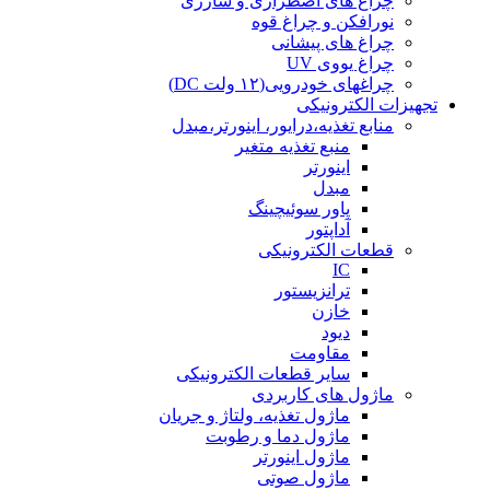
چراغ های اضطراری و شارژی
نورافکن و چراغ قوه
چراغ های پیشانی
چراغ یووی UV
چراغهای خودرویی(۱۲ ولت DC)
تجهیزات الکترونیکی
منابع تغذیه،درایور، اینورتر،مبدل
منبع تغذیه متغیر
اینورتر
مبدل
پاور سوئیچینگ
آداپتور
قطعات الکترونیکی
IC
ترانزیستور
خازن
دیود
مقاومت
سایر قطعات الکترونیکی
ماژول های کاربردی
ماژول تغذیه، ولتاژ و جریان
ماژول دما و رطوبت
ماژول اینورتر
ماژول صوتی