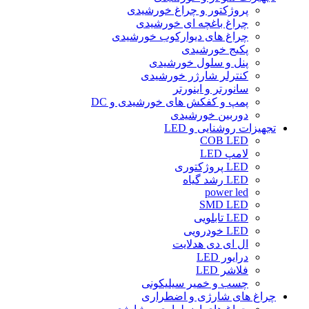
پروژکتور و چراغ خورشیدی
چراغ باغچه ای خورشیدی
چراغ های دیوارکوب خورشیدی
پکیج خورشیدی
پنل و سلول خورشیدی
کنترلر شارژر خورشیدی
سانورتر و اینورتر
پمپ و کفکش های خورشیدی و DC
دوربین خورشیدی
تجهیزات روشنایی و LED
COB LED
لامپ LED
LED پروژکتوری
LED رشد گیاه
power led
SMD LED
LED تابلویی
LED خودرویی
ال ای دی هدلایت
درایور LED
فلاشر LED
چسب و خمیر سیلیکونی
چراغ های شارژی و اضطراری