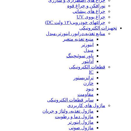
چراغ های اضطراری و شارژی
نورافکن و چراغ قوه
چراغ های پیشانی
چراغ یووی UV
چراغهای خودرویی(۱۲ ولت DC)
تجهیزات الکترونیکی
منابع تغذیه،درایور، اینورتر،مبدل
منبع تغذیه متغیر
اینورتر
مبدل
پاور سوئیچینگ
آداپتور
قطعات الکترونیکی
IC
ترانزیستور
خازن
دیود
مقاومت
سایر قطعات الکترونیکی
ماژول های کاربردی
ماژول تغذیه، ولتاژ و جریان
ماژول دما و رطوبت
ماژول اینورتر
ماژول صوتی