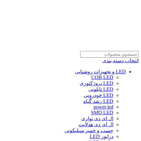
انتخاب دسته بندی
LED و تجهیزات روشنایی
COB LED
LED پروژکتوری
LED تابلویی
LED خودرویی
LED رشد گیاه
power led
SMD LED
ال ای دی نواری
ال ای دی هدلایت
چسب و خمیر سیلیکونی
درایور LED