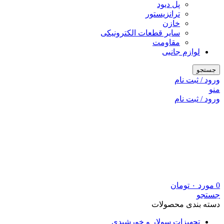
پل دیود
ترانزیستور
خازن
سایر قطعات الکترونیکی
مقاومت
لوازم جانبی
جستجو
ورود / ثبت نام
منو
ورود / ثبت نام
0
مورد
۰
تومان
جستجو
دسته بندی محصولات
تجهیزات سولار و خورشیدی