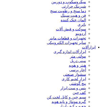
میکروسکوپ و دوربین
شیرینک حرارتی
دما سنج و رطوبت سنج
فن و هیت سینک
المان خنک کننده
باتری
سوکت و فیش آلات
آردوینو
تجهیزات و قطعات ماینر
سایر تجهیزات الکترونیکی
ابزارآلات
ابزارآلات اندازه گیری
مولتی متر
مینی دریل
هیتر و هویه
آچار پرسی
سشوار صنعتی
ابزار لحیم کاری
پیچ گوشتی
پنس و ست ابزار
کف چین
سیم چین و کابل لخت کن
گیره مونتاژ و پایه هویه
جعبه و کیف ابزار