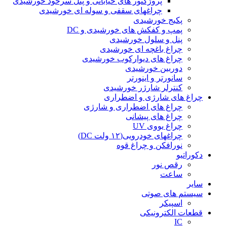
پروژکتور های خیابانی و پنل سرخود خورشیدی
چراغهای سقفی و سوله ای خورشیدی
پکیج خورشیدی
پمپ و کفکش های خورشیدی و DC
پنل و سلول خورشیدی
چراغ باغچه ای خورشیدی
چراغ های دیوارکوب خورشیدی
دوربین خورشیدی
سانورتر و اینورتر
کنترلر شارژر خورشیدی
چراغ های شارژی و اضطراری
چراغ های اضطراری و شارژی
چراغ های پیشانی
چراغ یووی UV
چراغهای خودرویی(۱۲ ولت DC)
نورافکن و چراغ قوه
دکوراتیو
رقص نور
ساعت
سایر
سیستم های صوتی
اسپیکر
قطعات الکترونیکی
IC