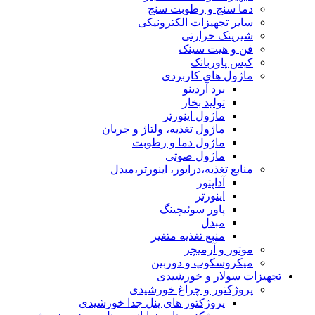
دما سنج و رطوبت سنج
سایر تجهیزات الکترونیکی
شیرینک حرارتی
فن و هیت سینک
کیس پاوربانک
ماژول های کاربردی
برد آردینو
تولید بخار
ماژول اینورتر
ماژول تغذیه، ولتاژ و جریان
ماژول دما و رطوبت
ماژول صوتی
منابع تغذیه،درایور، اینورتر،مبدل
آداپتور
اینورتر
پاور سوئیچینگ
مبدل
منبع تغذیه متغیر
موتور و آرمیچر
میکروسکوپ و دوربین
تجهیزات سولار و خورشیدی
پروژکتور و چراغ خورشیدی
پروژکتور های پنل جدا خورشیدی