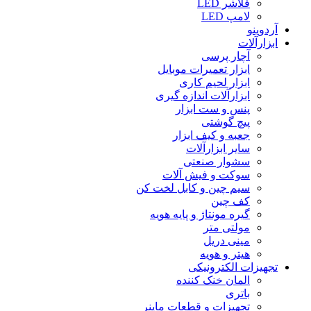
فلاشر LED
لامپ LED
آردوینو
ابزارآلات
آچار پرسی
ابزار تعمیرات موبایل
ابزار لحیم کاری
ابزارآلات اندازه گیری
پنس و ست ابزار
پیچ گوشتی
جعبه و کیف ابزار
سایر ابزارآلات
سشوار صنعتی
سوکت و فیش آلات
سیم چین و کابل لخت کن
کف چین
گیره مونتاژ و پایه هویه
مولتی متر
مینی دریل
هیتر و هویه
تجهیزات الکترونیکی
المان خنک کننده
باتری
تجهیزات و قطعات ماینر