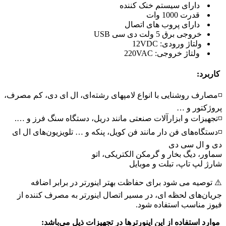
دارای سیستم خنک کننده
قدرت 1000 وات
دارای پروب های اتصال
خروجی برق 5 ولت دی سی USB
ولتاژ ورودی: 12VDC
ولتاژ خروجی: 220VAC
کاربرد:
◽مصارف روشنایی با انواع لامپهای رشته‌ای، ال ای دی، کم مصرف،
پروژکتور و …
◽تجهیزات و ابزارآلات صنعتی مانند دریل، دستگاه سنگ فرز و ….
◽دستگاه‌های فن دار مانند فن کویل، پنکه و … تلویزیون‌های ال ای
دی و ال سی دی
سماور، دیگ بخار و گرمکن الکتریکی، اتو
شارژ لپ تاپ، تبلت و موبایل
⚠️ توصیه می شود برای حفاظت بهتر اینورتر در برابر اضافه
جریان‌های لحظه ای، در مسیر اتصال اینورتر به مصرف کننده از
فیوز مناسب استفاده شود.
موارد استفاده از این اینورترها در تجهیزات ذیل می‌باشد: