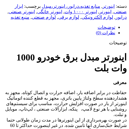
دسته:
اینورتر
,
منابع تغذیه،درایور، اینورتر،مبدل
برچسب:
ابزار
صنعتی
,
اینورتر
,
اینورتر ۱۰۰۰ وات
,
اینورتر خانگی
,
اینورتر صنعتی
,
درایور
,
لوازم الکترونیکی
,
لوازم برقی
,
لوازم صنعتی
,
منبع تغذیه
توضیحات
نظرات (0)
توضیحات
اینورتر مبدل برق خودرو 1000
وات بلت
معرفی
حفاظت در برابر اضافه بار، اضافه حرارت و اتصال کوتاه، مجهز به
هشداردهنده سطح ولتاژ پایین باتری، مجهز به قطع کننده اتوماتیک
اینورتر از بار در صورت افزایش حرارت، مناسب برای سیستم‌های
روشنایی با هر نوع لامپ، پنکه، ابزارآلات صنعتی ، لپ‌تاپ، موبایل
و تبلت.
در صورت بهره‌برداری از این اینورترها در مدت زمان طولانی حتما
شرایط خنک‌سازی آنها تامین شده. در غیر اینصورت حداکثر تا 60