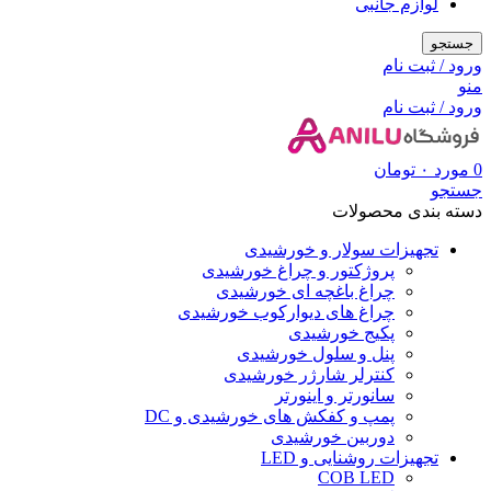
لوازم جانبی
جستجو
ورود / ثبت نام
منو
ورود / ثبت نام
0
مورد
۰
تومان
جستجو
دسته بندی محصولات
تجهیزات سولار و خورشیدی
پروژکتور و چراغ خورشیدی
چراغ باغچه ای خورشیدی
چراغ های دیوارکوب خورشیدی
پکیج خورشیدی
پنل و سلول خورشیدی
کنترلر شارژر خورشیدی
سانورتر و اینورتر
پمپ و کفکش های خورشیدی و DC
دوربین خورشیدی
تجهیزات روشنایی و LED
COB LED