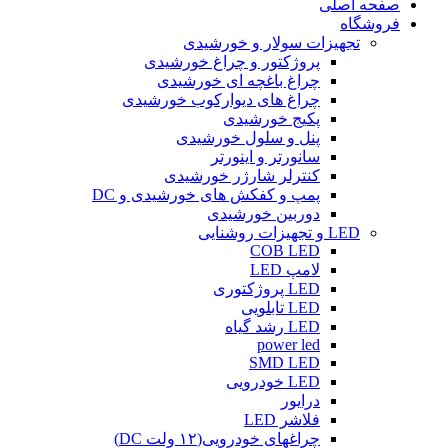
صفحه اصلی
فروشگاه
تجهیزات سولار و خورشیدی
پروژکتور و چراغ خورشیدی
چراغ باغچه ای خورشیدی
چراغ های دیوارکوب خورشیدی
پکیج خورشیدی
پنل و سلول خورشیدی
سانورتر و اینورتر
کنترلر شارژر خورشیدی
پمپ و کفکش های خورشیدی و DC
دوربین خورشیدی
LED و تجهیزات روشنایی
COB LED
لامپ LED
LED پروژکتوری
LED تابلویی
LED رشد گیاه
power led
SMD LED
LED خودرویی
درایور
فلاشر LED
چراغهای خودرویی(۱۲ ولت DC)