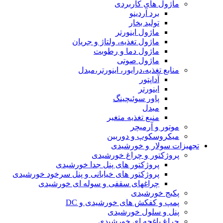
ماژول های کاربردی
برد آردینو
تولید بخار
ماژول اینورتر
ماژول تغذیه، ولتاژ و جریان
ماژول دما و رطوبت
ماژول صوتی
منابع تغذیه،درایور، اینورتر،مبدل
آداپتور
اینورتر
پاور سوئیچینگ
مبدل
منبع تغذیه متغیر
موتور و آرمیچر
میکروسکوپ و دوربین
تجهیزات سولار و خورشیدی
پروژکتور و چراغ خورشیدی
پروژکتور های پنل جدا خورشیدی
پروژکتور های خیابانی و پنل سرخود خورشیدی
چراغهای سقفی و سوله ای خورشیدی
پکیج خورشیدی
پمپ و کفکش های خورشیدی و DC
پنل و سلول خورشیدی
چراغ باغچه ای خورشیدی