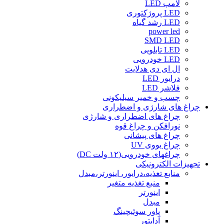
لامپ LED
LED پروژکتوری
LED رشد گیاه
power led
SMD LED
LED تابلویی
LED خودرویی
ال ای دی هدلایت
درایور LED
فلاشر LED
چسب و خمیر سیلیکونی
چراغ های شارژی و اضطراری
چراغ های اضطراری و شارژی
نورافکن و چراغ قوه
چراغ های پیشانی
چراغ یووی UV
چراغهای خودرویی(۱۲ ولت DC)
تجهیزات الکترونیکی
منابع تغذیه،درایور، اینورتر،مبدل
منبع تغذیه متغیر
اینورتر
مبدل
پاور سوئیچینگ
آداپتور