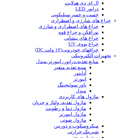
ال ای دی هدلایت
درایور LED
چسب و خمیر سیلیکونی
چراغ های شارژی و اضطراری
چراغ های اضطراری و شارژی
نورافکن و چراغ قوه
چراغ های پیشانی
چراغ یووی UV
چراغهای خودرویی(۱۲ ولت DC)
تجهیزات الکترونیکی
منابع تغذیه،درایور، اینورتر،مبدل
منبع تغذیه متغیر
آداپتور
اینورتر
پاور سوئیچینگ
مبدل
ماژول های کاربردی
ماژول تغذیه، ولتاژ و جریان
ماژول دما و رطوبت
ماژول اینورتر
ماژول صوتی
میکروسکوپ و دوربین
شیرینک حرارتی
سشوار صنعتی