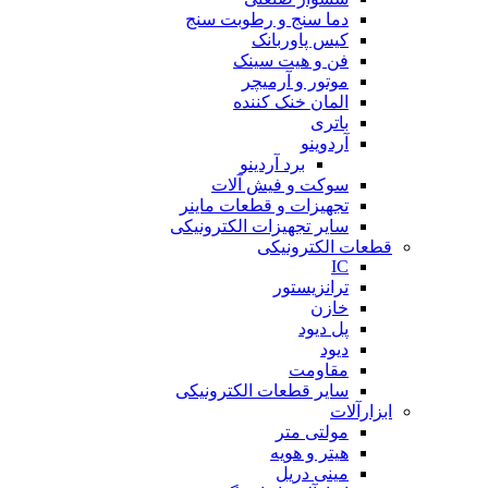
دما سنج و رطوبت سنج
کیس پاوربانک
فن و هیت سینک
موتور و آرمیچر
المان خنک کننده
باتری
آردوینو
برد آردینو
سوکت و فیش آلات
تجهیزات و قطعات ماینر
سایر تجهیزات الکترونیکی
قطعات الکترونیکی
IC
ترانزیستور
خازن
پل دیود
دیود
مقاومت
سایر قطعات الکترونیکی
ابزارآلات
مولتی متر
هیتر و هویه
مینی دریل