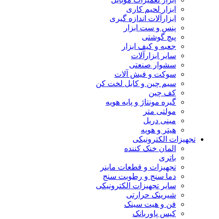
ابزار لحیم کاری
ابزارآلات اندازه گیری
پنس و ست ابزار
پیچ گوشتی
جعبه و کیف ابزار
سایر ابزارآلات
سشوار صنعتی
سوکت و فیش آلات
سیم چین و کابل لخت کن
کف چین
گیره مونتاژ و پایه هویه
مولتی متر
مینی دریل
هیتر و هویه
تجهیزات الکترونیکی
المان خنک کننده
باتری
تجهیزات و قطعات ماینر
دما سنج و رطوبت سنج
سایر تجهیزات الکترونیکی
شیرینک حرارتی
فن و هیت سینک
کیس پاوربانک