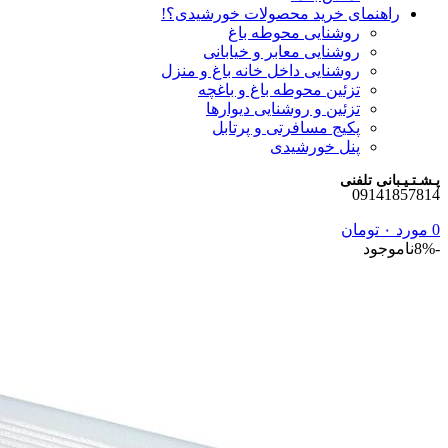
راهنمای خرید محصولات خورشیدی؟!
روشنایی محوطه باغ
روشنایی معابر و خیابانی
روشنایی داخل خانه باغ و منزل
تزئین محوطه باغ و باغچه
تزئین و روشنایی دیوارها
پکیج مسافرتی و پرتابل
پنل خورشیدی
پـشـتـیـبانی تلفنی
09141857814
0
مورد
۰
تومان
-8%
ناموجود