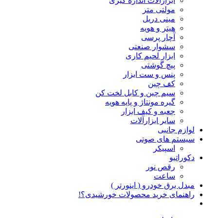
ابزارآلات اندازه گیری
مولتی متر
مینی دریل
هیتر و هویه
آچار پرسی
سشوار صنعتی
ابزار لحیم کاری
پیچ گوشتی
پنس و ست ابزار
کف چین
سیم چین و کابل لخت کن
گیره مونتاژ و پایه هویه
جعبه و کیف ابزار
سایر ابزارآلات
لوازم جانبی
سیستم های صوتی
اسپیکر
دکوراتیو
رقص نور
ساعت
مبدل برق خودرو ( اینورتر )
راهنمای خرید محصولات خورشیدی؟!