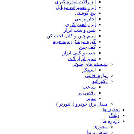
ابزارآلات اندازه گیری
ابزار تعمیرات موبایل
پیچ گوشتی
آچار پرسی
ابزار لحیم کاری
پنس و ست ابزار
سیم چین و کابل لخت کن
گیره مونتاژ و پایه هویه
کف چین
جعبه و کیف ابزار
سایر ابزارآلات
سیستم های صوتی
اسپیکر
لوازم جانبی
دکوراتیو
ساعت
رقص نور
سایر
مبدل برق خودرو ( اینورتر )
تخفیف‌ها
وبلاگ
درباره ما
مجوزها
تماس با ما