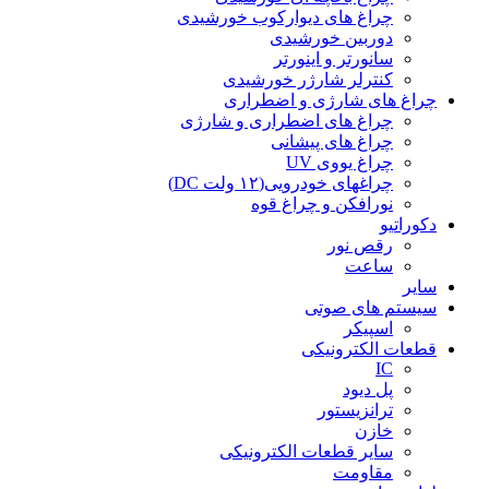
چراغ های دیوارکوب خورشیدی
دوربین خورشیدی
سانورتر و اینورتر
کنترلر شارژر خورشیدی
چراغ های شارژی و اضطراری
چراغ های اضطراری و شارژی
چراغ های پیشانی
چراغ یووی UV
چراغهای خودرویی(۱۲ ولت DC)
نورافکن و چراغ قوه
دکوراتیو
رقص نور
ساعت
سایر
سیستم های صوتی
اسپیکر
قطعات الکترونیکی
IC
پل دیود
ترانزیستور
خازن
سایر قطعات الکترونیکی
مقاومت