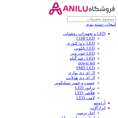
انتخاب دسته بندی
LED و تجهیزات روشنایی
COB LED
LED پروژکتوری
LED تابلویی
LED خودرویی
LED رشد گیاه
power led
SMD LED
ال ای دی نواری
ال ای دی هدلایت
چسب و خمیر سیلیکونی
درایور LED
فلاشر LED
لامپ LED
آردوینو
ابزارآلات
آچار پرسی
ابزار تعمیرات موبایل