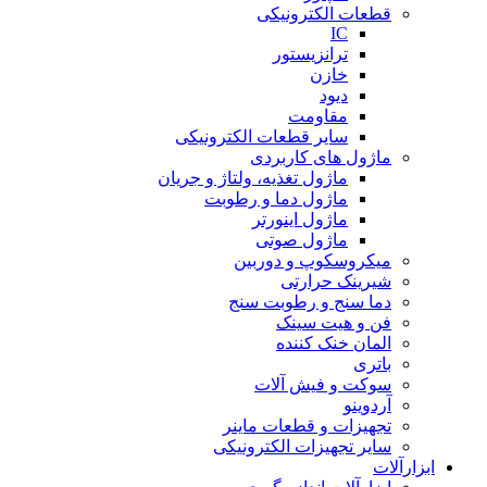
قطعات الکترونیکی
IC
ترانزیستور
خازن
دیود
مقاومت
سایر قطعات الکترونیکی
ماژول های کاربردی
ماژول تغذیه، ولتاژ و جریان
ماژول دما و رطوبت
ماژول اینورتر
ماژول صوتی
میکروسکوپ و دوربین
شیرینک حرارتی
دما سنج و رطوبت سنج
فن و هیت سینک
المان خنک کننده
باتری
سوکت و فیش آلات
آردوینو
تجهیزات و قطعات ماینر
سایر تجهیزات الکترونیکی
ابزارآلات