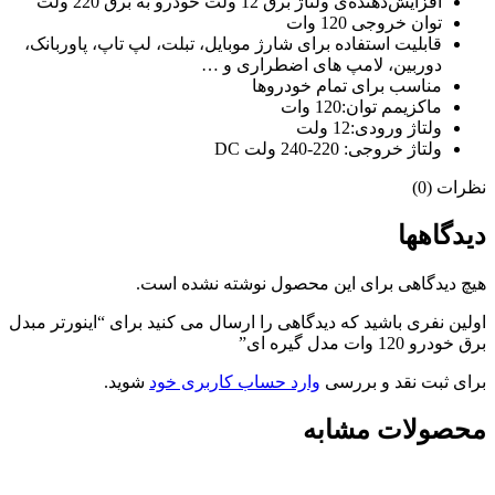
افزایش‌دهنده‌ی ولتاژ برق 12 ولت خودرو به برق 220 ولت
توان خروجی 120 وات
قابلیت استفاده برای شارژ موبایل، تبلت، لپ تاپ، پاوربانک،
دوربین، لامپ های اضطراری و …
مناسب برای تمام خودروها
ماکزیمم توان:120 وات
ولتاژ ورودی:12 ولت
ولتاژ خروجی: 220-240 ولت DC
نظرات (0)
دیدگاهها
هیچ دیدگاهی برای این محصول نوشته نشده است.
اولین نفری باشید که دیدگاهی را ارسال می کنید برای “اینورتر مبدل
برق خودرو 120 وات مدل گیره ای”
برای ثبت نقد و بررسی
وارد حساب کاربری خود
شوید.
محصولات مشابه