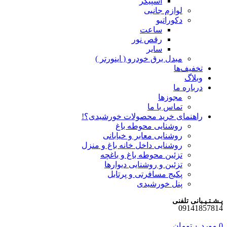
اسپیکر
لوازم جانبی
دکوراتیو
ساعت
رقص نور
سایر
مبدل برق خودرو ( اینورتر )
تخفیف‌ها
وبلاگ
درباره ما
مجوزها
تماس با ما
راهنمای خرید محصولات خورشیدی؟!
روشنایی محوطه باغ
روشنایی معابر و خیابانی
روشنایی داخل خانه باغ و منزل
تزئین محوطه باغ و باغچه
تزئین و روشنایی دیوارها
پکیج مسافرتی و پرتابل
پنل خورشیدی
پـشـتـیـبانی تلفنی
09141857814
0
مورد
۰
تومان