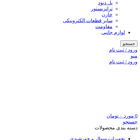
پل دیود
ترانزیستور
خازن
سایر قطعات الکترونیکی
مقاومت
لوازم جانبی
جستجو
ورود / ثبت نام
منو
ورود / ثبت نام
0
مورد
۰
تومان
جستجو
دسته بندی محصولات
تجهیزات سولار و خورشیدی