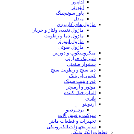
آداپتور
اینورتر
پاور سوئیچینگ
مبدل
ماژول های کاربردی
ماژول تغذیه، ولتاژ و جریان
ماژول دما و رطوبت
ماژول اینورتر
ماژول صوتی
میکروسکوپ و دوربین
شیرینک حرارتی
سشوار صنعتی
دما سنج و رطوبت سنج
کیس پاوربانک
فن و هیت سینک
موتور و آرمیچر
المان خنک کننده
باتری
آردوینو
برد آردینو
سوکت و فیش آلات
تجهیزات و قطعات ماینر
سایر تجهیزات الکترونیکی
قطعات الکترونیکی