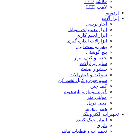
فلاشر LED
لامپ LED
آردوینو
ابزارآلات
آچار پرسی
ابزار تعمیرات موبایل
ابزار لحیم کاری
ابزارآلات اندازه گیری
پنس و ست ابزار
پیچ گوشتی
جعبه و کیف ابزار
سایر ابزارآلات
سشوار صنعتی
سوکت و فیش آلات
سیم چین و کابل لخت کن
کف چین
گیره مونتاژ و پایه هویه
مولتی متر
مینی دریل
هیتر و هویه
تجهیزات الکترونیکی
المان خنک کننده
باتری
تجهیزات و قطعات ماینر