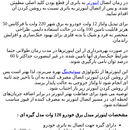
در زمان اتصال
اینورتر
به باتری از قطع بودن کلید اصلی مطمئن
شده. و پس از اتصال اینورتر به باتری نسبت به روشن کردن آن
اقدام نمایید.
برای تبدیل ولتاژ 12 ولت خودرو به برق شهر 220 ولت با فرکانس 50
هرتز قابلیت تامین 100 وات در حالت استفاده دایمی. طراحی
منحصر به فرد و شیک با بدنه فلزی برای بهبود خنک‌سازی و افزایش
راندمان.
در صورت بهره‌برداری از این اینورترها در مدت زمان طولانی حتما
شرایط خنک‌سازی آنها تامین شده. در غیر اینصورت حداکثر تا 60
درصد توان نامی بارگیری شوند.
این اینورترها از تکنولوژی
سوئیچینگ
بهره می‌برند، لذا بهتر است پس
از روشن کردن اینورتر، اتصال مصرف کننده به آن با تاخیر چند ثانیه
ای انجام شود تا ولتاژ خروجی به حالت پایدار برسد.
از روشن کردن اینورتر زیر بار اجتناب شود.
توصیه می شود برای حفاظت بهتر اینورتر در برابر اضافه جریان‌های
لحظه ای، در مسیر اتصال اینورتر به مصرف کننده از فیوز مناسب
استفاده شود.
مشخصات اینورتر
مبدل برق خودرو 120 وات مدل گیره ای
:
دارای گیره جهت اتصال به باتری خودرو