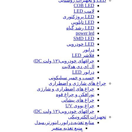
LED و تجهیزات روشنایی
COB LED
لامپ LED
LED پروژکتوری
LED تابلویی
LED رشد گیاه
power led
SMD LED
LED خودرویی
درایور
فلاشر LED
چراغهای خودرویی(۱۲ ولت DC)
ال ای دی هدلایت
درایور LED
چسب و خمیر سیلیکونی
چراغ های شارژی و اضطراری
چراغ های اضطراری و شارژی
نورافکن و چراغ قوه
چراغ های پیشانی
چراغ یووی UV
چراغهای خودرویی(۱۲ ولت DC)
تجهیزات الکترونیکی
منابع تغذیه،درایور، اینورتر،مبدل
منبع تغذیه متغیر