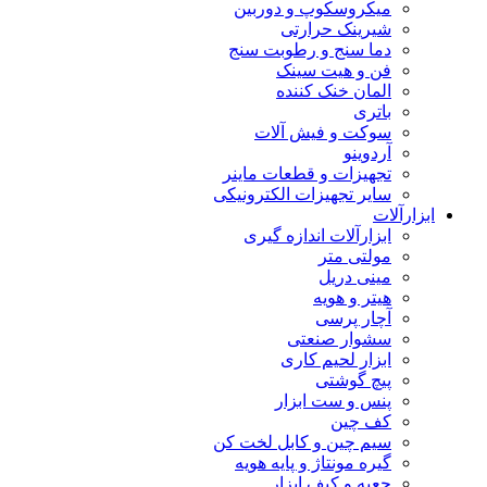
میکروسکوپ و دوربین
شیرینک حرارتی
دما سنج و رطوبت سنج
فن و هیت سینک
المان خنک کننده
باتری
سوکت و فیش آلات
آردوینو
تجهیزات و قطعات ماینر
سایر تجهیزات الکترونیکی
ابزارآلات
ابزارآلات اندازه گیری
مولتی متر
مینی دریل
هیتر و هویه
آچار پرسی
سشوار صنعتی
ابزار لحیم کاری
پیچ گوشتی
پنس و ست ابزار
کف چین
سیم چین و کابل لخت کن
گیره مونتاژ و پایه هویه
جعبه و کیف ابزار