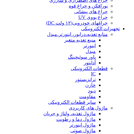
چراغ های اضطراری و شارژی
نورافکن و چراغ قوه
چراغ های پیشانی
چراغ یووی UV
چراغهای خودرویی(۱۲ ولت DC)
تجهیزات الکترونیکی
منابع تغذیه،درایور، اینورتر،مبدل
منبع تغذیه متغیر
اینورتر
مبدل
پاور سوئیچینگ
آداپتور
قطعات الکترونیکی
IC
ترانزیستور
خازن
دیود
مقاومت
سایر قطعات الکترونیکی
ماژول های کاربردی
ماژول تغذیه، ولتاژ و جریان
ماژول دما و رطوبت
ماژول اینورتر
ماژول صوتی