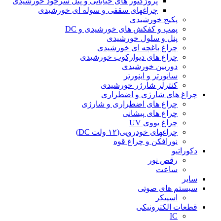
پروژکتور های خیابانی و پنل سرخود خورشیدی
چراغهای سقفی و سوله ای خورشیدی
پکیج خورشیدی
پمپ و کفکش های خورشیدی و DC
پنل و سلول خورشیدی
چراغ باغچه ای خورشیدی
چراغ های دیوارکوب خورشیدی
دوربین خورشیدی
سانورتر و اینورتر
کنترلر شارژر خورشیدی
چراغ های شارژی و اضطراری
چراغ های اضطراری و شارژی
چراغ های پیشانی
چراغ یووی UV
چراغهای خودرویی(۱۲ ولت DC)
نورافکن و چراغ قوه
دکوراتیو
رقص نور
ساعت
سایر
سیستم های صوتی
اسپیکر
قطعات الکترونیکی
IC