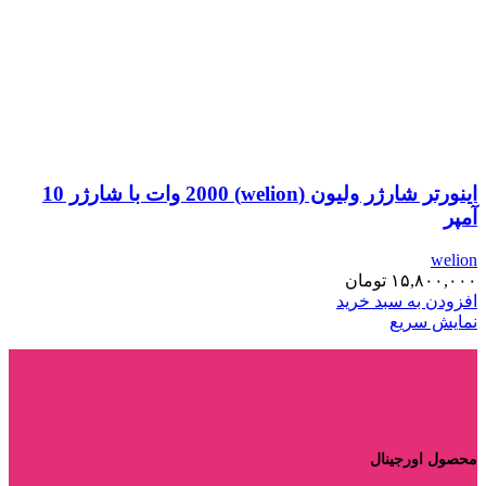
اینورتر شارژر ولیون (welion) 2000 وات با شارژر 10
آمپر
welion
۱۵,۸۰۰,۰۰۰
تومان
افزودن به سبد خرید
نمایش سریع
محصول اورجینال