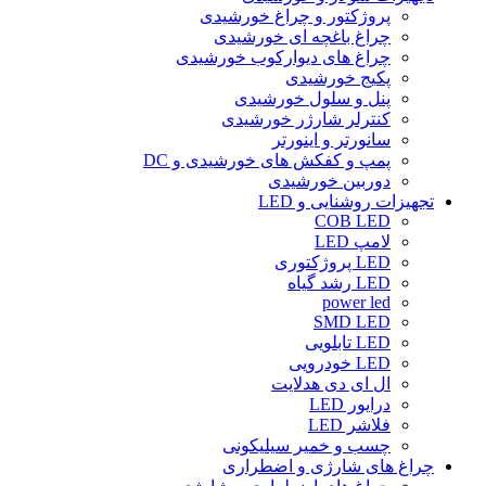
پروژکتور و چراغ خورشیدی
چراغ باغچه ای خورشیدی
چراغ های دیوارکوب خورشیدی
پکیج خورشیدی
پنل و سلول خورشیدی
کنترلر شارژر خورشیدی
سانورتر و اینورتر
پمپ و کفکش های خورشیدی و DC
دوربین خورشیدی
تجهیزات روشنایی و LED
COB LED
لامپ LED
LED پروژکتوری
LED رشد گیاه
power led
SMD LED
LED تابلویی
LED خودرویی
ال ای دی هدلایت
درایور LED
فلاشر LED
چسب و خمیر سیلیکونی
چراغ های شارژی و اضطراری