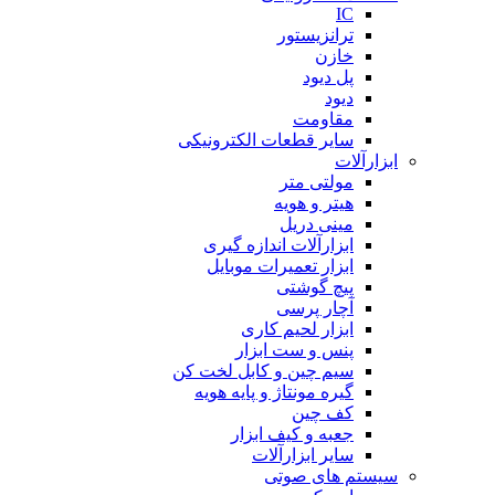
IC
ترانزیستور
خازن
پل دیود
دیود
مقاومت
سایر قطعات الکترونیکی
ابزارآلات
مولتی متر
هیتر و هویه
مینی دریل
ابزارآلات اندازه گیری
ابزار تعمیرات موبایل
پیچ گوشتی
آچار پرسی
ابزار لحیم کاری
پنس و ست ابزار
سیم چین و کابل لخت کن
گیره مونتاژ و پایه هویه
کف چین
جعبه و کیف ابزار
سایر ابزارآلات
سیستم های صوتی