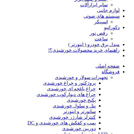
سایر ابزارآلات
لوازم جانبی
سیستم های صوتی
اسپیکر
دکوراتیو
رقص نور
ساعت
مبدل برق خودرو ( اینورتر )
راهنمای خرید محصولات خورشیدی؟!
صفحه اصلی
فروشگاه
تجهیزات سولار و خورشیدی
پروژکتور و چراغ خورشیدی
چراغ باغچه ای خورشیدی
چراغ های دیوارکوب خورشیدی
پکیج خورشیدی
پنل و سلول خورشیدی
سانورتر و اینورتر
کنترلر شارژر خورشیدی
پمپ و کفکش های خورشیدی و DC
دوربین خورشیدی