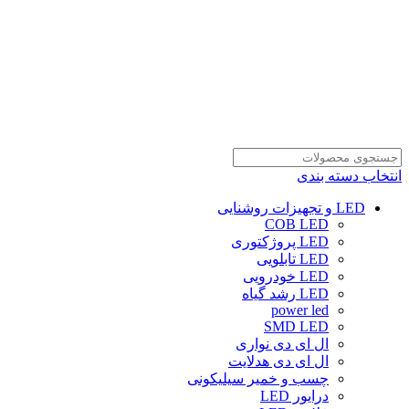
انتخاب دسته بندی
LED و تجهیزات روشنایی
COB LED
LED پروژکتوری
LED تابلویی
LED خودرویی
LED رشد گیاه
power led
SMD LED
ال ای دی نواری
ال ای دی هدلایت
چسب و خمیر سیلیکونی
درایور LED