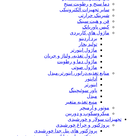
دما سنج و رطوبت سنج
سایر تجهیزات الکترونیکی
شیرینک حرارتی
فن و هیت سینک
کیس پاوربانک
ماژول های کاربردی
برد آردینو
تولید بخار
ماژول اینورتر
ماژول تغذیه، ولتاژ و جریان
ماژول دما و رطوبت
ماژول صوتی
منابع تغذیه،درایور، اینورتر،مبدل
آداپتور
اینورتر
پاور سوئیچینگ
مبدل
منبع تغذیه متغیر
موتور و آرمیچر
میکروسکوپ و دوربین
تجهیزات سولار و خورشیدی
پروژکتور و چراغ خورشیدی
پروژکتور های پنل جدا خورشیدی