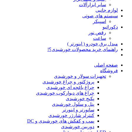
سایر ابزارآلات
لوازم جانبی
سیستم های صوتی
اسپیکر
دکوراتیو
رقص نور
ساعت
مبدل برق خودرو ( اینورتر )
راهنمای خرید محصولات خورشیدی؟!
صفحه اصلی
فروشگاه
تجهیزات سولار و خورشیدی
پروژکتور و چراغ خورشیدی
چراغ باغچه ای خورشیدی
چراغ های دیوارکوب خورشیدی
پکیج خورشیدی
پنل و سلول خورشیدی
سانورتر و اینورتر
کنترلر شارژر خورشیدی
پمپ و کفکش های خورشیدی و DC
دوربین خورشیدی