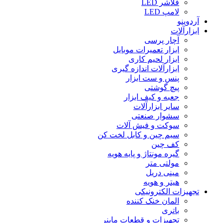
فلاشر LED
لامپ LED
آردوینو
ابزارآلات
آچار پرسی
ابزار تعمیرات موبایل
ابزار لحیم کاری
ابزارآلات اندازه گیری
پنس و ست ابزار
پیچ گوشتی
جعبه و کیف ابزار
سایر ابزارآلات
سشوار صنعتی
سوکت و فیش آلات
سیم چین و کابل لخت کن
کف چین
گیره مونتاژ و پایه هویه
مولتی متر
مینی دریل
هیتر و هویه
تجهیزات الکترونیکی
المان خنک کننده
باتری
تجهیزات و قطعات ماینر