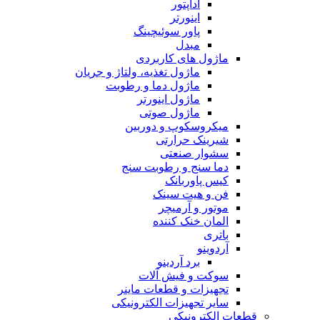
آداپتور
اینورتر
پاور سوئیچینگ
مبدل
ماژول های کاربردی
ماژول تغذیه، ولتاژ و جریان
ماژول دما و رطوبت
ماژول اینورتر
ماژول صوتی
میکروسکوپ و دوربین
شیرینک حرارتی
سشوار صنعتی
دما سنج و رطوبت سنج
کیس پاوربانک
فن و هیت سینک
موتور و آرمیچر
المان خنک کننده
باتری
آردوینو
برد آردینو
سوکت و فیش آلات
تجهیزات و قطعات ماینر
سایر تجهیزات الکترونیکی
قطعات الکترونیکی