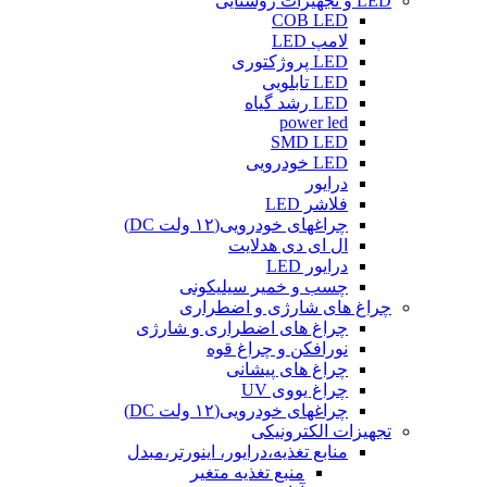
LED و تجهیزات روشنایی
COB LED
لامپ LED
LED پروژکتوری
LED تابلویی
LED رشد گیاه
power led
SMD LED
LED خودرویی
درایور
فلاشر LED
چراغهای خودرویی(۱۲ ولت DC)
ال ای دی هدلایت
درایور LED
چسب و خمیر سیلیکونی
چراغ های شارژی و اضطراری
چراغ های اضطراری و شارژی
نورافکن و چراغ قوه
چراغ های پیشانی
چراغ یووی UV
چراغهای خودرویی(۱۲ ولت DC)
تجهیزات الکترونیکی
منابع تغذیه،درایور، اینورتر،مبدل
منبع تغذیه متغیر