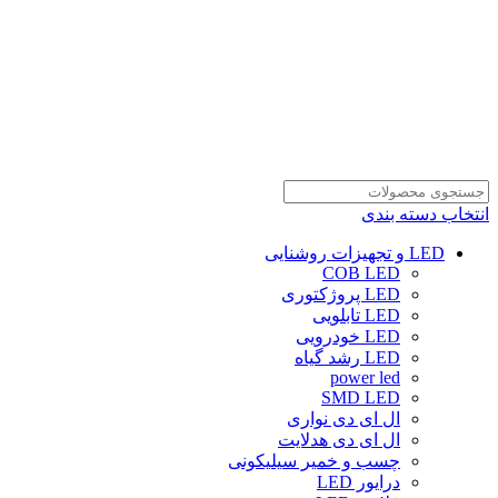
انتخاب دسته بندی
LED و تجهیزات روشنایی
COB LED
LED پروژکتوری
LED تابلویی
LED خودرویی
LED رشد گیاه
power led
SMD LED
ال ای دی نواری
ال ای دی هدلایت
چسب و خمیر سیلیکونی
درایور LED