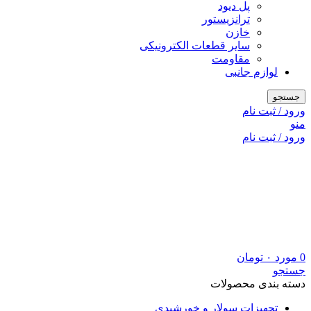
پل دیود
ترانزیستور
خازن
سایر قطعات الکترونیکی
مقاومت
لوازم جانبی
جستجو
ورود / ثبت نام
منو
ورود / ثبت نام
0
مورد
۰
تومان
جستجو
دسته بندی محصولات
تجهیزات سولار و خورشیدی