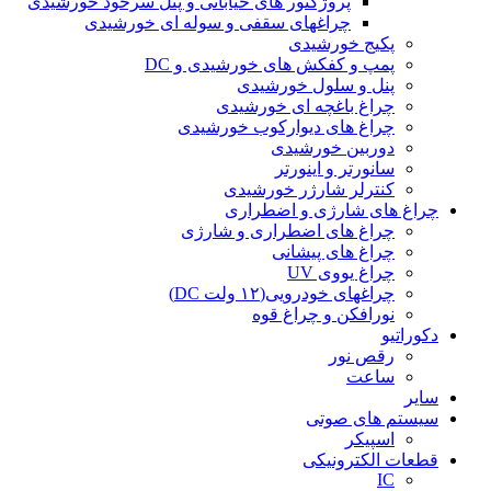
پروژکتور های خیابانی و پنل سرخود خورشیدی
چراغهای سقفی و سوله ای خورشیدی
پکیج خورشیدی
پمپ و کفکش های خورشیدی و DC
پنل و سلول خورشیدی
چراغ باغچه ای خورشیدی
چراغ های دیوارکوب خورشیدی
دوربین خورشیدی
سانورتر و اینورتر
کنترلر شارژر خورشیدی
چراغ های شارژی و اضطراری
چراغ های اضطراری و شارژی
چراغ های پیشانی
چراغ یووی UV
چراغهای خودرویی(۱۲ ولت DC)
نورافکن و چراغ قوه
دکوراتیو
رقص نور
ساعت
سایر
سیستم های صوتی
اسپیکر
قطعات الکترونیکی
IC