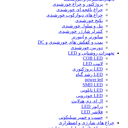
پروژکتور و چراغ خورشیدی
چراغ باغچه ای خورشیدی
چراغ های دیوارکوب خورشیدی
پکیج خورشیدی
پنل و سلول خورشیدی
کنترلر شارژر خورشیدی
سانورتر و اینورتر
پمپ و کفکش های خورشیدی و DC
دوربین خورشیدی
تجهیزات روشنایی و LED
COB LED
لامپ LED
LED پروژکتوری
LED رشد گیاه
power led
SMD LED
LED تابلویی
LED خودرویی
ال ای دی هدلایت
درایور LED
فلاشر LED
چسب و خمیر سیلیکونی
چراغ های شارژی و اضطراری