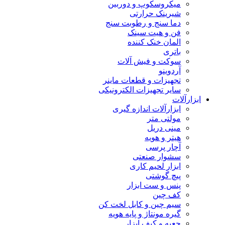
میکروسکوپ و دوربین
شیرینک حرارتی
دما سنج و رطوبت سنج
فن و هیت سینک
المان خنک کننده
باتری
سوکت و فیش آلات
آردوینو
تجهیزات و قطعات ماینر
سایر تجهیزات الکترونیکی
ابزارآلات
ابزارآلات اندازه گیری
مولتی متر
مینی دریل
هیتر و هویه
آچار پرسی
سشوار صنعتی
ابزار لحیم کاری
پیچ گوشتی
پنس و ست ابزار
کف چین
سیم چین و کابل لخت کن
گیره مونتاژ و پایه هویه
جعبه و کیف ابزار