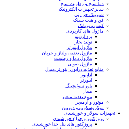
دما سنج و رطوبت سنج
سایر تجهیزات الکترونیکی
شیرینک حرارتی
فن و هیت سینک
کیس پاوربانک
ماژول های کاربردی
برد آردینو
تولید بخار
ماژول اینورتر
ماژول تغذیه، ولتاژ و جریان
ماژول دما و رطوبت
ماژول صوتی
منابع تغذیه،درایور، اینورتر،مبدل
آداپتور
اینورتر
پاور سوئیچینگ
مبدل
منبع تغذیه متغیر
موتور و آرمیچر
میکروسکوپ و دوربین
تجهیزات سولار و خورشیدی
پروژکتور و چراغ خورشیدی
پروژکتور های پنل جدا خورشیدی