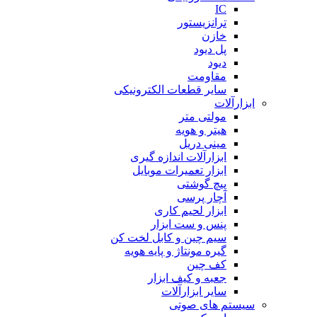
IC
ترانزیستور
خازن
پل دیود
دیود
مقاومت
سایر قطعات الکترونیکی
ابزارآلات
مولتی متر
هیتر و هویه
مینی دریل
ابزارآلات اندازه گیری
ابزار تعمیرات موبایل
پیچ گوشتی
آچار پرسی
ابزار لحیم کاری
پنس و ست ابزار
سیم چین و کابل لخت کن
گیره مونتاژ و پایه هویه
کف چین
جعبه و کیف ابزار
سایر ابزارآلات
سیستم های صوتی