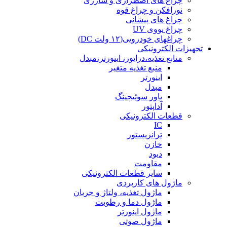
چراغ های اضطراری و شارژی
نورافکن و چراغ قوه
چراغ های پیشانی
چراغ یووی UV
چراغهای خودرویی(۱۲ ولت DC)
تجهیزات الکترونیکی
منابع تغذیه،درایور، اینورتر،مبدل
منبع تغذیه متغیر
اینورتر
مبدل
پاور سوئیچینگ
آداپتور
قطعات الکترونیکی
IC
ترانزیستور
خازن
دیود
مقاومت
سایر قطعات الکترونیکی
ماژول های کاربردی
ماژول تغذیه، ولتاژ و جریان
ماژول دما و رطوبت
ماژول اینورتر
ماژول صوتی