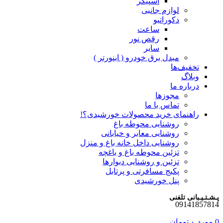
اسپیکر
لوازم جانبی
دکوراتیو
ساعت
رقص نور
سایر
مبدل برق خودرو ( اینورتر )
تخفیف‌ها
وبلاگ
درباره ما
مجوزها
تماس با ما
راهنمای خرید محصولات خورشیدی؟!
روشنایی محوطه باغ
روشنایی معابر و خیابانی
روشنایی داخل خانه باغ و منزل
تزئین محوطه باغ و باغچه
تزئین و روشنایی دیوارها
پکیج مسافرتی و پرتابل
پنل خورشیدی
پـشـتـیـبانی تلفنی
09141857814
0
مورد
۰
تومان