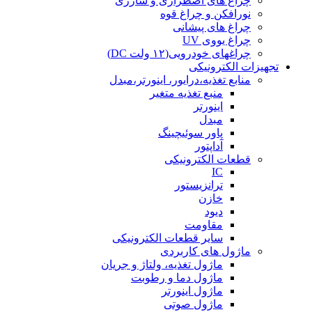
چراغ های اضطراری و شارژی
نورافکن و چراغ قوه
چراغ های پیشانی
چراغ یووی UV
چراغهای خودرویی(۱۲ ولت DC)
تجهیزات الکترونیکی
منابع تغذیه،درایور، اینورتر،مبدل
منبع تغذیه متغیر
اینورتر
مبدل
پاور سوئیچینگ
آداپتور
قطعات الکترونیکی
IC
ترانزیستور
خازن
دیود
مقاومت
سایر قطعات الکترونیکی
ماژول های کاربردی
ماژول تغذیه، ولتاژ و جریان
ماژول دما و رطوبت
ماژول اینورتر
ماژول صوتی