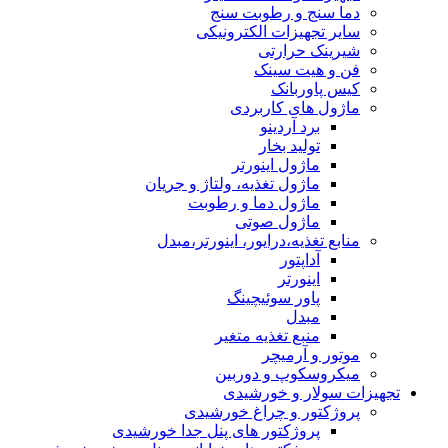
دما سنج و رطوبت سنج
سایر تجهیزات الکترونیکی
شیرینک حرارتی
فن و هیت سینک
کیس پاوربانک
ماژول های کاربردی
برد آردینو
تولید بخار
ماژول اینورتر
ماژول تغذیه، ولتاژ و جریان
ماژول دما و رطوبت
ماژول صوتی
منابع تغذیه،درایور، اینورتر،مبدل
آداپتور
اینورتر
پاور سوئیچینگ
مبدل
منبع تغذیه متغیر
موتور و آرمیچر
میکروسکوپ و دوربین
تجهیزات سولار و خورشیدی
پروژکتور و چراغ خورشیدی
پروژکتور های پنل جدا خورشیدی