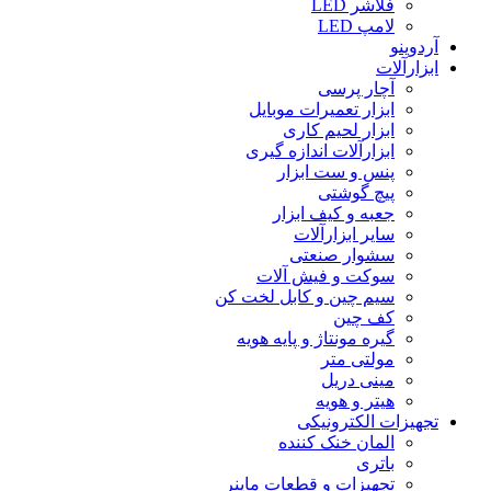
فلاشر LED
لامپ LED
آردوینو
ابزارآلات
آچار پرسی
ابزار تعمیرات موبایل
ابزار لحیم کاری
ابزارآلات اندازه گیری
پنس و ست ابزار
پیچ گوشتی
جعبه و کیف ابزار
سایر ابزارآلات
سشوار صنعتی
سوکت و فیش آلات
سیم چین و کابل لخت کن
کف چین
گیره مونتاژ و پایه هویه
مولتی متر
مینی دریل
هیتر و هویه
تجهیزات الکترونیکی
المان خنک کننده
باتری
تجهیزات و قطعات ماینر