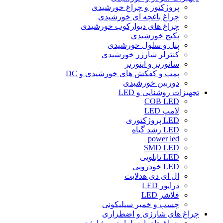
پروژکتور و چراغ خورشیدی
چراغ باغچه ای خورشیدی
چراغ های دیوارکوب خورشیدی
پکیج خورشیدی
پنل و سلول خورشیدی
کنترلر شارژر خورشیدی
سانورتر و اینورتر
پمپ و کفکش های خورشیدی و DC
دوربین خورشیدی
تجهیزات روشنایی و LED
COB LED
لامپ LED
LED پروژکتوری
LED رشد گیاه
power led
SMD LED
LED تابلویی
LED خودرویی
ال ای دی هدلایت
درایور LED
فلاشر LED
چسب و خمیر سیلیکونی
چراغ های شارژی و اضطراری