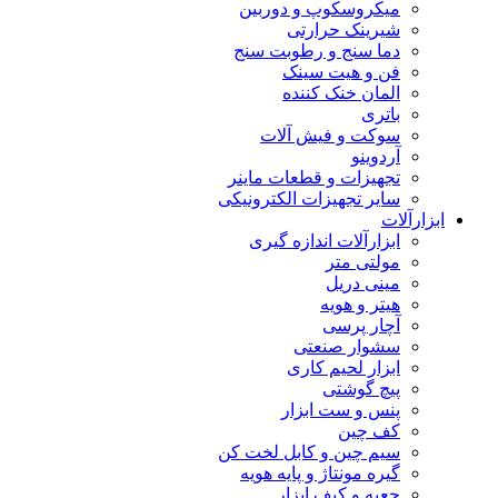
میکروسکوپ و دوربین
شیرینک حرارتی
دما سنج و رطوبت سنج
فن و هیت سینک
المان خنک کننده
باتری
سوکت و فیش آلات
آردوینو
تجهیزات و قطعات ماینر
سایر تجهیزات الکترونیکی
ابزارآلات
ابزارآلات اندازه گیری
مولتی متر
مینی دریل
هیتر و هویه
آچار پرسی
سشوار صنعتی
ابزار لحیم کاری
پیچ گوشتی
پنس و ست ابزار
کف چین
سیم چین و کابل لخت کن
گیره مونتاژ و پایه هویه
جعبه و کیف ابزار