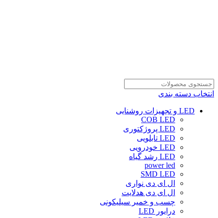
انتخاب دسته بندی
LED و تجهیزات روشنایی
COB LED
LED پروژکتوری
LED تابلویی
LED خودرویی
LED رشد گیاه
power led
SMD LED
ال ای دی نواری
ال ای دی هدلایت
چسب و خمیر سیلیکونی
درایور LED