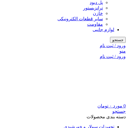
پل دیود
ترانزیستور
خازن
سایر قطعات الکترونیکی
مقاومت
لوازم جانبی
جستجو
ورود / ثبت نام
منو
ورود / ثبت نام
0
مورد
۰
تومان
جستجو
دسته بندی محصولات
تجهیزات سولار و خورشیدی