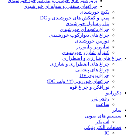
پروژکتور های خیابانی و پنل سرخود خورشیدی
چراغهای سقفی و سوله ای خورشیدی
پکیج خورشیدی
پمپ و کفکش های خورشیدی و DC
پنل و سلول خورشیدی
چراغ باغچه ای خورشیدی
چراغ های دیوارکوب خورشیدی
دوربین خورشیدی
سانورتر و اینورتر
کنترلر شارژر خورشیدی
چراغ های شارژی و اضطراری
چراغ های اضطراری و شارژی
چراغ های پیشانی
چراغ یووی UV
چراغهای خودرویی(۱۲ ولت DC)
نورافکن و چراغ قوه
دکوراتیو
رقص نور
ساعت
سایر
سیستم های صوتی
اسپیکر
قطعات الکترونیکی
IC