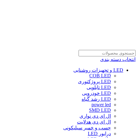
انتخاب دسته بندی
LED و تجهیزات روشنایی
COB LED
LED پروژکتوری
LED تابلویی
LED خودرویی
LED رشد گیاه
power led
SMD LED
ال ای دی نواری
ال ای دی هدلایت
چسب و خمیر سیلیکونی
درایور LED