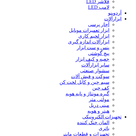
فلاشر LED
لامپ LED
آردوینو
ابزارآلات
آچار پرسی
ابزار تعمیرات موبایل
ابزار لحیم کاری
ابزارآلات اندازه گیری
پنس و ست ابزار
پیچ گوشتی
جعبه و کیف ابزار
سایر ابزارآلات
سشوار صنعتی
سوکت و فیش آلات
سیم چین و کابل لخت کن
کف چین
گیره مونتاژ و پایه هویه
مولتی متر
مینی دریل
هیتر و هویه
تجهیزات الکترونیکی
المان خنک کننده
باتری
تجهیزات و قطعات ماینر