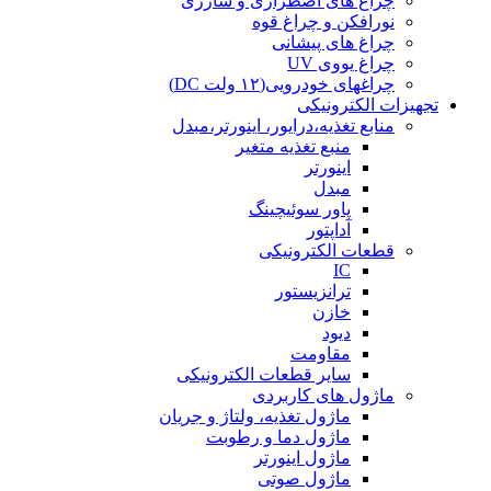
چراغ های اضطراری و شارژی
نورافکن و چراغ قوه
چراغ های پیشانی
چراغ یووی UV
چراغهای خودرویی(۱۲ ولت DC)
تجهیزات الکترونیکی
منابع تغذیه،درایور، اینورتر،مبدل
منبع تغذیه متغیر
اینورتر
مبدل
پاور سوئیچینگ
آداپتور
قطعات الکترونیکی
IC
ترانزیستور
خازن
دیود
مقاومت
سایر قطعات الکترونیکی
ماژول های کاربردی
ماژول تغذیه، ولتاژ و جریان
ماژول دما و رطوبت
ماژول اینورتر
ماژول صوتی