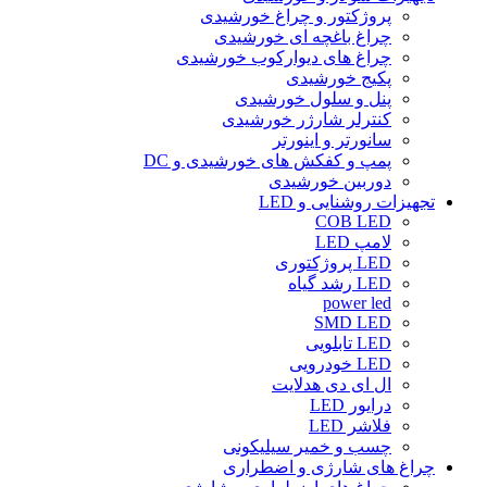
پروژکتور و چراغ خورشیدی
چراغ باغچه ای خورشیدی
چراغ های دیوارکوب خورشیدی
پکیج خورشیدی
پنل و سلول خورشیدی
کنترلر شارژر خورشیدی
سانورتر و اینورتر
پمپ و کفکش های خورشیدی و DC
دوربین خورشیدی
تجهیزات روشنایی و LED
COB LED
لامپ LED
LED پروژکتوری
LED رشد گیاه
power led
SMD LED
LED تابلویی
LED خودرویی
ال ای دی هدلایت
درایور LED
فلاشر LED
چسب و خمیر سیلیکونی
چراغ های شارژی و اضطراری