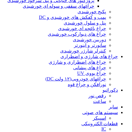
پروژکتور های خیابانی و پنل سرخود خورشیدی
چراغهای سقفی و سوله ای خورشیدی
پکیج خورشیدی
پمپ و کفکش های خورشیدی و DC
پنل و سلول خورشیدی
چراغ باغچه ای خورشیدی
چراغ های دیوارکوب خورشیدی
دوربین خورشیدی
سانورتر و اینورتر
کنترلر شارژر خورشیدی
چراغ های شارژی و اضطراری
چراغ های اضطراری و شارژی
چراغ های پیشانی
چراغ یووی UV
چراغهای خودرویی(۱۲ ولت DC)
نورافکن و چراغ قوه
دکوراتیو
رقص نور
ساعت
سایر
سیستم های صوتی
اسپیکر
قطعات الکترونیکی
IC