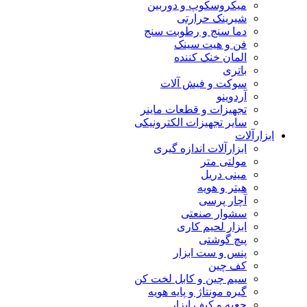
میکروسکوپ و دوربین
شیرینک حرارتی
دما سنج و رطوبت سنج
فن و هیت سینک
المان خنک کننده
باتری
سوکت و فیش آلات
آردوینو
تجهیزات و قطعات ماینر
سایر تجهیزات الکترونیکی
ابزارآلات
ابزارآلات اندازه گیری
مولتی متر
مینی دریل
هیتر و هویه
آچار پرسی
سشوار صنعتی
ابزار لحیم کاری
پیچ گوشتی
پنس و ست ابزار
کف چین
سیم چین و کابل لخت کن
گیره مونتاژ و پایه هویه
جعبه و کیف ابزار