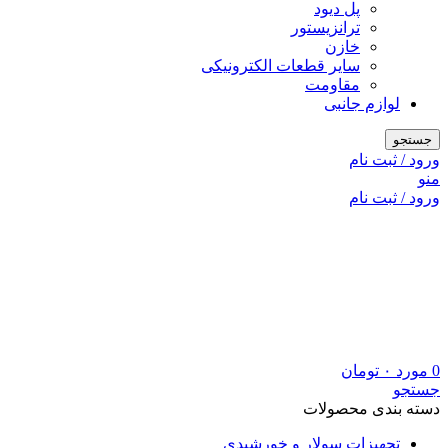
پل دیود
ترانزیستور
خازن
سایر قطعات الکترونیکی
مقاومت
لوازم جانبی
جستجو
ورود / ثبت نام
منو
ورود / ثبت نام
0
مورد
۰
تومان
جستجو
دسته بندی محصولات
تجهیزات سولار و خورشیدی