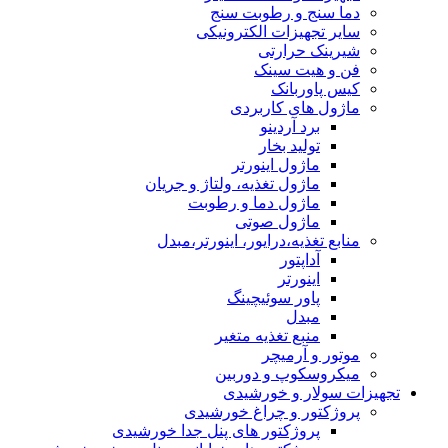
دما سنج و رطوبت سنج
سایر تجهیزات الکترونیکی
شیرینک حرارتی
فن و هیت سینک
کیس پاوربانک
ماژول های کاربردی
برد آردینو
تولید بخار
ماژول اینورتر
ماژول تغذیه، ولتاژ و جریان
ماژول دما و رطوبت
ماژول صوتی
منابع تغذیه،درایور، اینورتر،مبدل
آداپتور
اینورتر
پاور سوئیچینگ
مبدل
منبع تغذیه متغیر
موتور و آرمیچر
میکروسکوپ و دوربین
تجهیزات سولار و خورشیدی
پروژکتور و چراغ خورشیدی
پروژکتور های پنل جدا خورشیدی