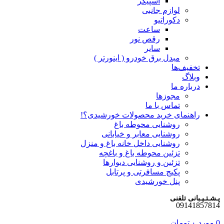
اسپیکر
لوازم جانبی
دکوراتیو
ساعت
رقص نور
سایر
مبدل برق خودرو ( اینورتر )
تخفیف‌ها
وبلاگ
درباره ما
مجوزها
تماس با ما
راهنمای خرید محصولات خورشیدی؟!
روشنایی محوطه باغ
روشنایی معابر و خیابانی
روشنایی داخل خانه باغ و منزل
تزئین محوطه باغ و باغچه
تزئین و روشنایی دیوارها
پکیج مسافرتی و پرتابل
پنل خورشیدی
پـشـتـیـبانی تلفنی
09141857814
0
مورد
۰
تومان