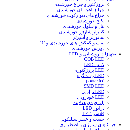
پروژکتور و چراغ خورشیدی
چراغ باغچه ای خورشیدی
چراغ های دیوارکوب خورشیدی
پکیج خورشیدی
پنل و سلول خورشیدی
کنترلر شارژر خورشیدی
سانورتر و اینورتر
پمپ و کفکش های خورشیدی و DC
دوربین خورشیدی
تجهیزات روشنایی و LED
COB LED
لامپ LED
LED پروژکتوری
LED رشد گیاه
power led
SMD LED
LED تابلویی
LED خودرویی
ال ای دی هدلایت
درایور LED
فلاشر LED
چسب و خمیر سیلیکونی
چراغ های شارژی و اضطراری