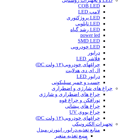
LED و تجهیزات روشنایی
COB LED
لامپ LED
LED پروژکتوری
LED تابلویی
LED رشد گیاه
power led
SMD LED
LED خودرویی
درایور
فلاشر LED
چراغهای خودرویی(۱۲ ولت DC)
ال ای دی هدلایت
درایور LED
چسب و خمیر سیلیکونی
چراغ های شارژی و اضطراری
چراغ های اضطراری و شارژی
نورافکن و چراغ قوه
چراغ های پیشانی
چراغ یووی UV
چراغهای خودرویی(۱۲ ولت DC)
تجهیزات الکترونیکی
منابع تغذیه،درایور، اینورتر،مبدل
منبع تغذیه متغیر