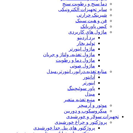
دما سنج و رطوبت سنج
سایر تجهیزات الکترونیکی
شیرینک حرارتی
فن و هیت سینک
کیس پاوربانک
ماژول های کاربردی
برد آردینو
تولید بخار
ماژول اینورتر
ماژول تغذیه، ولتاژ و جریان
ماژول دما و رطوبت
ماژول صوتی
منابع تغذیه،درایور، اینورتر،مبدل
آداپتور
اینورتر
پاور سوئیچینگ
مبدل
منبع تغذیه متغیر
موتور و آرمیچر
میکروسکوپ و دوربین
تجهیزات سولار و خورشیدی
پروژکتور و چراغ خورشیدی
پروژکتور های پنل جدا خورشیدی