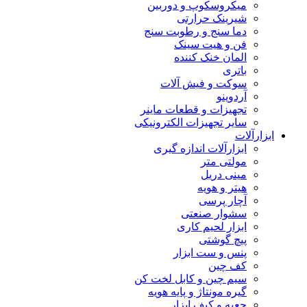
میکروسکوپ و دوربین
شیرینک حرارتی
دما سنج و رطوبت سنج
فن و هیت سینک
المان خنک کننده
باتری
سوکت و فیش آلات
آردوینو
تجهیزات و قطعات ماینر
سایر تجهیزات الکترونیکی
ابزارآلات
ابزارآلات اندازه گیری
مولتی متر
مینی دریل
هیتر و هویه
آچار پرسی
سشوار صنعتی
ابزار لحیم کاری
پیچ گوشتی
پنس و ست ابزار
کف چین
سیم چین و کابل لخت کن
گیره مونتاژ و پایه هویه
جعبه و کیف ابزار