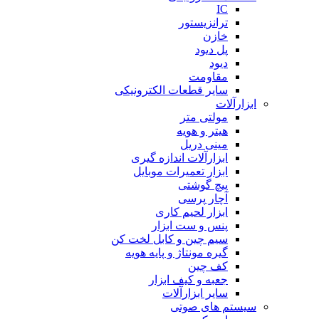
IC
ترانزیستور
خازن
پل دیود
دیود
مقاومت
سایر قطعات الکترونیکی
ابزارآلات
مولتی متر
هیتر و هویه
مینی دریل
ابزارآلات اندازه گیری
ابزار تعمیرات موبایل
پیچ گوشتی
آچار پرسی
ابزار لحیم کاری
پنس و ست ابزار
سیم چین و کابل لخت کن
گیره مونتاژ و پایه هویه
کف چین
جعبه و کیف ابزار
سایر ابزارآلات
سیستم های صوتی