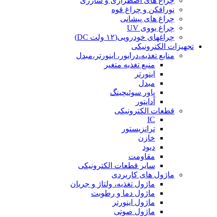
چراغ های اضطراری و شارژی
نورافکن و چراغ قوه
چراغ های پیشانی
چراغ یووی UV
چراغهای خودرویی(۱۲ ولت DC)
تجهیزات الکترونیکی
منابع تغذیه،درایور، اینورتر،مبدل
منبع تغذیه متغیر
اینورتر
مبدل
پاور سوئیچینگ
آداپتور
قطعات الکترونیکی
IC
ترانزیستور
خازن
دیود
مقاومت
سایر قطعات الکترونیکی
ماژول های کاربردی
ماژول تغذیه، ولتاژ و جریان
ماژول دما و رطوبت
ماژول اینورتر
ماژول صوتی