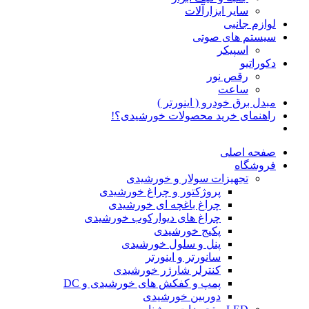
سایر ابزارآلات
لوازم جانبی
سیستم های صوتی
اسپیکر
دکوراتیو
رقص نور
ساعت
مبدل برق خودرو ( اینورتر )
راهنمای خرید محصولات خورشیدی؟!
صفحه اصلی
فروشگاه
تجهیزات سولار و خورشیدی
پروژکتور و چراغ خورشیدی
چراغ باغچه ای خورشیدی
چراغ های دیوارکوب خورشیدی
پکیج خورشیدی
پنل و سلول خورشیدی
سانورتر و اینورتر
کنترلر شارژر خورشیدی
پمپ و کفکش های خورشیدی و DC
دوربین خورشیدی