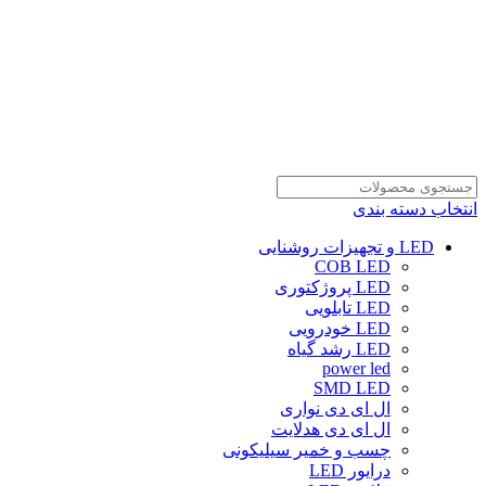
انتخاب دسته بندی
LED و تجهیزات روشنایی
COB LED
LED پروژکتوری
LED تابلویی
LED خودرویی
LED رشد گیاه
power led
SMD LED
ال ای دی نواری
ال ای دی هدلایت
چسب و خمیر سیلیکونی
درایور LED