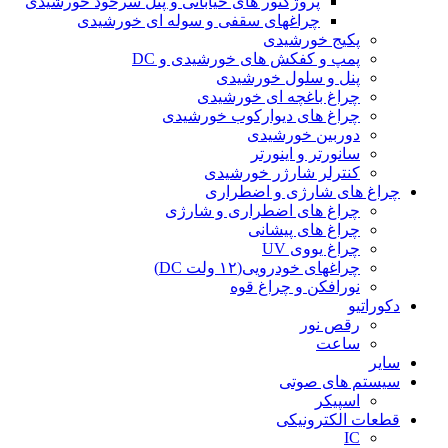
پروژکتور های خیابانی و پنل سرخود خورشیدی
چراغهای سقفی و سوله ای خورشیدی
پکیج خورشیدی
پمپ و کفکش های خورشیدی و DC
پنل و سلول خورشیدی
چراغ باغچه ای خورشیدی
چراغ های دیوارکوب خورشیدی
دوربین خورشیدی
سانورتر و اینورتر
کنترلر شارژر خورشیدی
چراغ های شارژی و اضطراری
چراغ های اضطراری و شارژی
چراغ های پیشانی
چراغ یووی UV
چراغهای خودرویی(۱۲ ولت DC)
نورافکن و چراغ قوه
دکوراتیو
رقص نور
ساعت
سایر
سیستم های صوتی
اسپیکر
قطعات الکترونیکی
IC