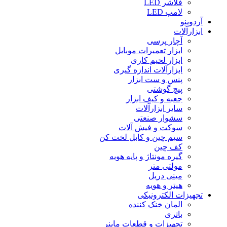
فلاشر LED
لامپ LED
آردوینو
ابزارآلات
آچار پرسی
ابزار تعمیرات موبایل
ابزار لحیم کاری
ابزارآلات اندازه گیری
پنس و ست ابزار
پیچ گوشتی
جعبه و کیف ابزار
سایر ابزارآلات
سشوار صنعتی
سوکت و فیش آلات
سیم چین و کابل لخت کن
کف چین
گیره مونتاژ و پایه هویه
مولتی متر
مینی دریل
هیتر و هویه
تجهیزات الکترونیکی
المان خنک کننده
باتری
تجهیزات و قطعات ماینر