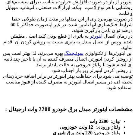
اینورتر از بار در صورت افزایش حرارت، مناسب برای سیستم‌های
روشنایی با هر نوع لامپ، پنکه، ابزارآلات صنعتی ، لپ‌تاپ، موبایل
و تبلت.
در صورت بهره‌برداری از این مبدلها در مدت زمان طولانی حتما
شرایط خنک‌سازی آنها تامین شده. در غیر اینصورت حداکثر تا 60
درصد توان نامی بارگیری شوند.
در زمان اتصال
اینورتر
به باتری از قطع بودن کلید اصلی مطمئن
شده. و پس از اتصال مبدل به باتری نسبت به روشن کردن آن اقدام
نمایید.
این اینورترها از تکنولوژی
سوئیچینگ
بهره می‌برند، لذا بهتر است پس
از روشن کردن اینورتر، اتصال مصرف کننده به آن با تاخیر چند ثانیه
ای انجام شود تا ولتاژ خروجی به حالت پایدار برسد.
از روشن کردن اینورتر زیر بار اجتناب شود.
توصیه می شود برای حفاظت بهتر اینورتر در برابر اضافه جریان‌های
لحظه ای، در مسیر اتصال اینورتر به مصرف کننده از فیوز مناسب
استفاده شود.
مشخصات اینورتر مبدل برق خودرو 2200 وات ارجینال :
توان:
2200 وات
ولتاژ ورودی:
12 ولت خودرویی
ولتاژ خروجی:
220 ولت برق شهری