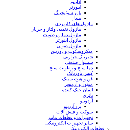
آداپتور
اینورتر
پاور سوئیچینگ
مبدل
ماژول های کاربردی
ماژول تغذیه، ولتاژ و جریان
ماژول دما و رطوبت
ماژول اینورتر
ماژول صوتی
میکروسکوپ و دوربین
شیرینک حرارتی
سشوار صنعتی
دما سنج و رطوبت سنج
کیس پاوربانک
فن و هیت سینک
موتور و آرمیچر
المان خنک کننده
باتری
آردوینو
برد آردینو
سوکت و فیش آلات
تجهیزات و قطعات ماینر
سایر تجهیزات الکترونیکی
قطعات الکترونیکی