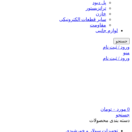
پل دیود
ترانزیستور
خازن
سایر قطعات الکترونیکی
مقاومت
لوازم جانبی
جستجو
ورود / ثبت نام
منو
ورود / ثبت نام
0
مورد
۰
تومان
جستجو
دسته بندی محصولات
تجهیزات سولار و خورشیدی