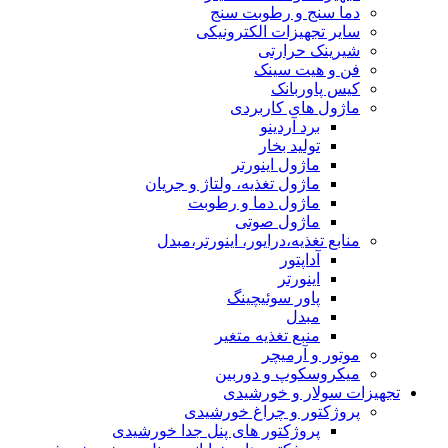
دما سنج و رطوبت سنج
سایر تجهیزات الکترونیکی
شیرینک حرارتی
فن و هیت سینک
کیس پاوربانک
ماژول های کاربردی
برد آردینو
تولید بخار
ماژول اینورتر
ماژول تغذیه، ولتاژ و جریان
ماژول دما و رطوبت
ماژول صوتی
منابع تغذیه،درایور، اینورتر،مبدل
آداپتور
اینورتر
پاور سوئیچینگ
مبدل
منبع تغذیه متغیر
موتور و آرمیچر
میکروسکوپ و دوربین
تجهیزات سولار و خورشیدی
پروژکتور و چراغ خورشیدی
پروژکتور های پنل جدا خورشیدی