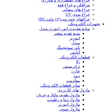
چراغ های اضطراری و شارژی
نورافکن و چراغ قوه
چراغ های پیشانی
چراغ یووی UV
چراغهای خودرویی(۱۲ ولت DC)
تجهیزات الکترونیکی
منابع تغذیه،درایور، اینورتر،مبدل
منبع تغذیه متغیر
اینورتر
مبدل
پاور سوئیچینگ
آداپتور
قطعات الکترونیکی
IC
ترانزیستور
خازن
دیود
مقاومت
سایر قطعات الکترونیکی
ماژول های کاربردی
ماژول تغذیه، ولتاژ و جریان
ماژول دما و رطوبت
ماژول اینورتر
ماژول صوتی