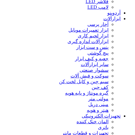
فلاشر LED
لامپ LED
آردوینو
ابزارآلات
آچار پرسی
ابزار تعمیرات موبایل
ابزار لحیم کاری
ابزارآلات اندازه گیری
پنس و ست ابزار
پیچ گوشتی
جعبه و کیف ابزار
سایر ابزارآلات
سشوار صنعتی
سوکت و فیش آلات
سیم چین و کابل لخت کن
کف چین
گیره مونتاژ و پایه هویه
مولتی متر
مینی دریل
هیتر و هویه
تجهیزات الکترونیکی
المان خنک کننده
باتری
تجهیزات و قطعات ماینر