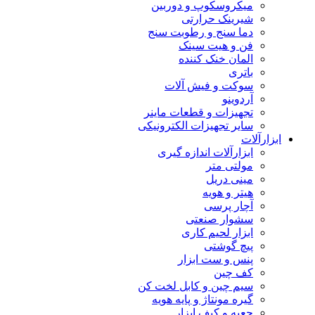
میکروسکوپ و دوربین
شیرینک حرارتی
دما سنج و رطوبت سنج
فن و هیت سینک
المان خنک کننده
باتری
سوکت و فیش آلات
آردوینو
تجهیزات و قطعات ماینر
سایر تجهیزات الکترونیکی
ابزارآلات
ابزارآلات اندازه گیری
مولتی متر
مینی دریل
هیتر و هویه
آچار پرسی
سشوار صنعتی
ابزار لحیم کاری
پیچ گوشتی
پنس و ست ابزار
کف چین
سیم چین و کابل لخت کن
گیره مونتاژ و پایه هویه
جعبه و کیف ابزار