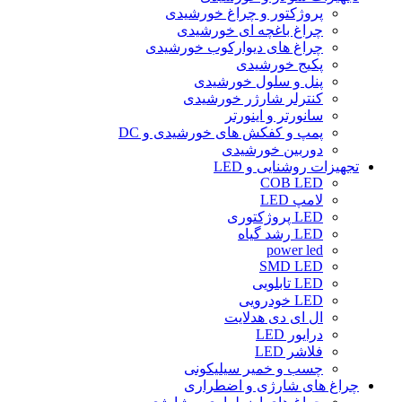
پروژکتور و چراغ خورشیدی
چراغ باغچه ای خورشیدی
چراغ های دیوارکوب خورشیدی
پکیج خورشیدی
پنل و سلول خورشیدی
کنترلر شارژر خورشیدی
سانورتر و اینورتر
پمپ و کفکش های خورشیدی و DC
دوربین خورشیدی
تجهیزات روشنایی و LED
COB LED
لامپ LED
LED پروژکتوری
LED رشد گیاه
power led
SMD LED
LED تابلویی
LED خودرویی
ال ای دی هدلایت
درایور LED
فلاشر LED
چسب و خمیر سیلیکونی
چراغ های شارژی و اضطراری