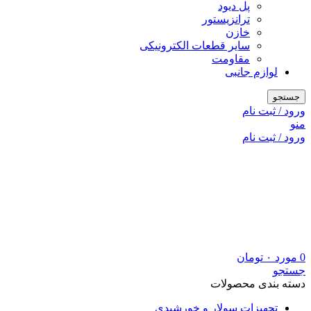
پل دیود
ترانزیستور
خازن
سایر قطعات الکترونیکی
مقاومت
لوازم جانبی
جستجو
ورود / ثبت نام
منو
ورود / ثبت نام
0
مورد
۰
تومان
جستجو
دسته بندی محصولات
تجهیزات سولار و خورشیدی