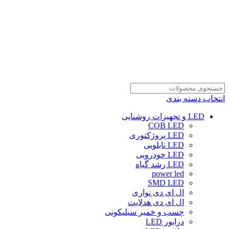
انتخاب دسته بندی
LED و تجهیزات روشنایی
COB LED
LED پروژکتوری
LED تابلویی
LED خودرویی
LED رشد گیاه
power led
SMD LED
ال ای دی نواری
ال ای دی هدلایت
چسب و خمیر سیلیکونی
درایور LED