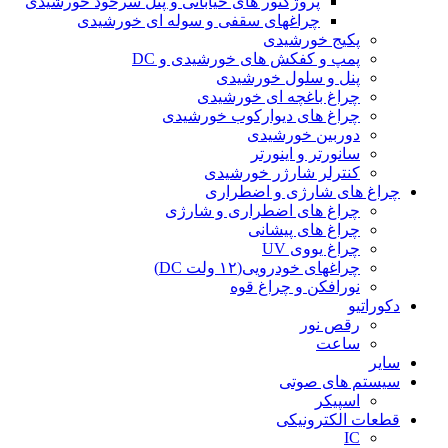
پروژکتور های خیابانی و پنل سرخود خورشیدی
چراغهای سقفی و سوله ای خورشیدی
پکیج خورشیدی
پمپ و کفکش های خورشیدی و DC
پنل و سلول خورشیدی
چراغ باغچه ای خورشیدی
چراغ های دیوارکوب خورشیدی
دوربین خورشیدی
سانورتر و اینورتر
کنترلر شارژر خورشیدی
چراغ های شارژی و اضطراری
چراغ های اضطراری و شارژی
چراغ های پیشانی
چراغ یووی UV
چراغهای خودرویی(۱۲ ولت DC)
نورافکن و چراغ قوه
دکوراتیو
رقص نور
ساعت
سایر
سیستم های صوتی
اسپیکر
قطعات الکترونیکی
IC