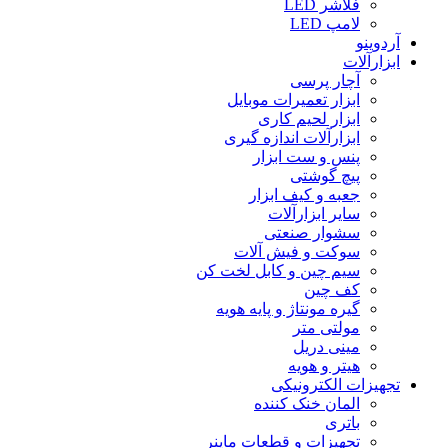
فلاشر LED
لامپ LED
آردوینو
ابزارآلات
آچار پرسی
ابزار تعمیرات موبایل
ابزار لحیم کاری
ابزارآلات اندازه گیری
پنس و ست ابزار
پیچ گوشتی
جعبه و کیف ابزار
سایر ابزارآلات
سشوار صنعتی
سوکت و فیش آلات
سیم چین و کابل لخت کن
کف چین
گیره مونتاژ و پایه هویه
مولتی متر
مینی دریل
هیتر و هویه
تجهیزات الکترونیکی
المان خنک کننده
باتری
تجهیزات و قطعات ماینر