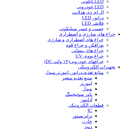
LED تابلویی
LED خودرویی
ال ای دی هدلایت
درایور LED
فلاشر LED
چسب و خمیر سیلیکونی
چراغ های شارژی و اضطراری
چراغ های اضطراری و شارژی
نورافکن و چراغ قوه
چراغ های پیشانی
چراغ یووی UV
چراغهای خودرویی(۱۲ ولت DC)
تجهیزات الکترونیکی
منابع تغذیه،درایور، اینورتر،مبدل
منبع تغذیه متغیر
اینورتر
مبدل
پاور سوئیچینگ
آداپتور
قطعات الکترونیکی
IC
ترانزیستور
خازن
دیود