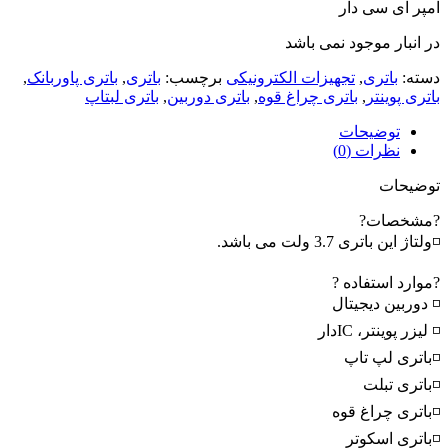
آمپر آی سی دار
در انبار موجود نمی باشد
دسته:
باتری
,
تجهیزات الکترونیکی
برچسب:
باتری
,
باتری پاوربانک
,
باتری پوینتر
,
باتری چراغ قوه
,
باتری دوربین
,
باتری لبتاپ
توضیحات
نظرات (0)
توضیحات
?مشخصات?
◽ولتاژ این باتری 3.7 ولت می باشد.
?موارد استفاده ?
◽ دوربین دیجیتال
◽ لیزر پوینتر، ICدار
◽باتری لپ تاپ
◽باتری تبلت
◽باتری چراغ قوه
◽باتری اسکوتر