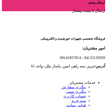
ارسال پستی
ارسال با پست پیشتاز
فروشگاه تخصصی تجهیزات خورشیدی و الکترونیکی
امور مشتریان:
09141857814
- 04133135059
آدرس:
تبریز، سه راهی امین، پاساژ ملل، واحد 61
خدمات مشتریان
پیگیری سفارش
پیگیری پستی
حساب کاربری
سبد خرید
قوانین سایت