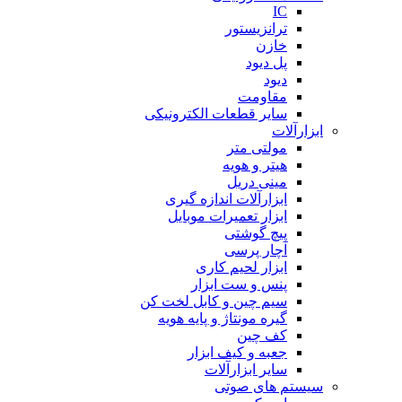
IC
ترانزیستور
خازن
پل دیود
دیود
مقاومت
سایر قطعات الکترونیکی
ابزارآلات
مولتی متر
هیتر و هویه
مینی دریل
ابزارآلات اندازه گیری
ابزار تعمیرات موبایل
پیچ گوشتی
آچار پرسی
ابزار لحیم کاری
پنس و ست ابزار
سیم چین و کابل لخت کن
گیره مونتاژ و پایه هویه
کف چین
جعبه و کیف ابزار
سایر ابزارآلات
سیستم های صوتی