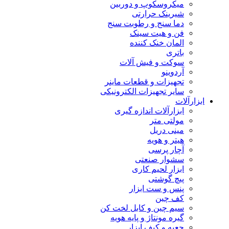
میکروسکوپ و دوربین
شیرینک حرارتی
دما سنج و رطوبت سنج
فن و هیت سینک
المان خنک کننده
باتری
سوکت و فیش آلات
آردوینو
تجهیزات و قطعات ماینر
سایر تجهیزات الکترونیکی
ابزارآلات
ابزارآلات اندازه گیری
مولتی متر
مینی دریل
هیتر و هویه
آچار پرسی
سشوار صنعتی
ابزار لحیم کاری
پیچ گوشتی
پنس و ست ابزار
کف چین
سیم چین و کابل لخت کن
گیره مونتاژ و پایه هویه
جعبه و کیف ابزار