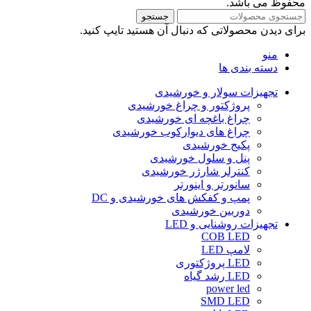
محفوظ می باشد.
جستجو
برای دیدن محصولاتی که دنبال آن هستید تایپ کنید.
منو
دسته بندی ها
تجهیزات سولار و خورشیدی
پروژکتور و چراغ خورشیدی
چراغ باغچه ای خورشیدی
چراغ های دیوارکوب خورشیدی
پکیج خورشیدی
پنل و سلول خورشیدی
کنترلر شارژر خورشیدی
سانورتر و اینورتر
پمپ و کفکش های خورشیدی و DC
دوربین خورشیدی
تجهیزات روشنایی و LED
COB LED
لامپ LED
LED پروژکتوری
LED رشد گیاه
power led
SMD LED