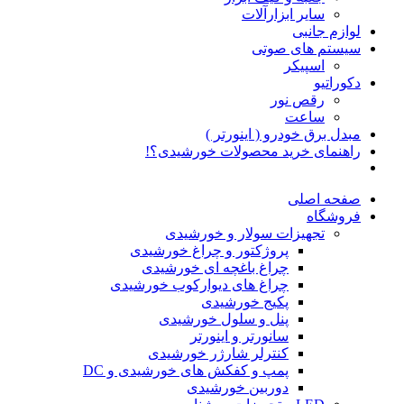
سایر ابزارآلات
لوازم جانبی
سیستم های صوتی
اسپیکر
دکوراتیو
رقص نور
ساعت
مبدل برق خودرو ( اینورتر )
راهنمای خرید محصولات خورشیدی؟!
صفحه اصلی
فروشگاه
تجهیزات سولار و خورشیدی
پروژکتور و چراغ خورشیدی
چراغ باغچه ای خورشیدی
چراغ های دیوارکوب خورشیدی
پکیج خورشیدی
پنل و سلول خورشیدی
سانورتر و اینورتر
کنترلر شارژر خورشیدی
پمپ و کفکش های خورشیدی و DC
دوربین خورشیدی