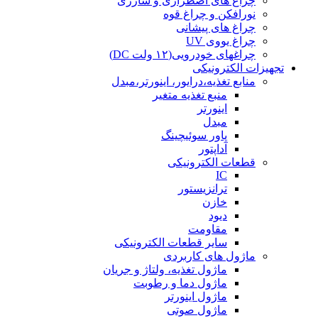
چراغ های اضطراری و شارژی
نورافکن و چراغ قوه
چراغ های پیشانی
چراغ یووی UV
چراغهای خودرویی(۱۲ ولت DC)
تجهیزات الکترونیکی
منابع تغذیه،درایور، اینورتر،مبدل
منبع تغذیه متغیر
اینورتر
مبدل
پاور سوئیچینگ
آداپتور
قطعات الکترونیکی
IC
ترانزیستور
خازن
دیود
مقاومت
سایر قطعات الکترونیکی
ماژول های کاربردی
ماژول تغذیه، ولتاژ و جریان
ماژول دما و رطوبت
ماژول اینورتر
ماژول صوتی