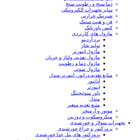
دما سنج و رطوبت سنج
سایر تجهیزات الکترونیکی
شیرینک حرارتی
فن و هیت سینک
کیس پاوربانک
ماژول های کاربردی
برد آردینو
تولید بخار
ماژول اینورتر
ماژول تغذیه، ولتاژ و جریان
ماژول دما و رطوبت
ماژول صوتی
منابع تغذیه،درایور، اینورتر،مبدل
آداپتور
اینورتر
پاور سوئیچینگ
مبدل
منبع تغذیه متغیر
موتور و آرمیچر
میکروسکوپ و دوربین
تجهیزات سولار و خورشیدی
پروژکتور و چراغ خورشیدی
پروژکتور های پنل جدا خورشیدی