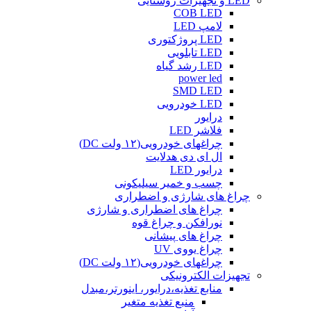
LED و تجهیزات روشنایی
COB LED
لامپ LED
LED پروژکتوری
LED تابلویی
LED رشد گیاه
power led
SMD LED
LED خودرویی
درایور
فلاشر LED
چراغهای خودرویی(۱۲ ولت DC)
ال ای دی هدلایت
درایور LED
چسب و خمیر سیلیکونی
چراغ های شارژی و اضطراری
چراغ های اضطراری و شارژی
نورافکن و چراغ قوه
چراغ های پیشانی
چراغ یووی UV
چراغهای خودرویی(۱۲ ولت DC)
تجهیزات الکترونیکی
منابع تغذیه،درایور، اینورتر،مبدل
منبع تغذیه متغیر