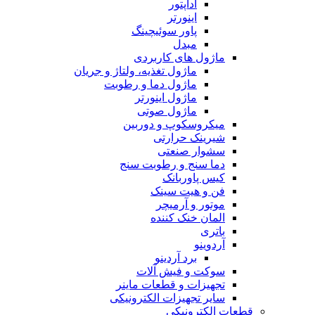
آداپتور
اینورتر
پاور سوئیچینگ
مبدل
ماژول های کاربردی
ماژول تغذیه، ولتاژ و جریان
ماژول دما و رطوبت
ماژول اینورتر
ماژول صوتی
میکروسکوپ و دوربین
شیرینک حرارتی
سشوار صنعتی
دما سنج و رطوبت سنج
کیس پاوربانک
فن و هیت سینک
موتور و آرمیچر
المان خنک کننده
باتری
آردوینو
برد آردینو
سوکت و فیش آلات
تجهیزات و قطعات ماینر
سایر تجهیزات الکترونیکی
قطعات الکترونیکی