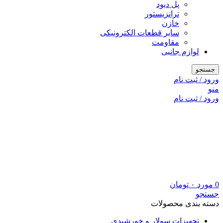
پل دیود
ترانزیستور
خازن
سایر قطعات الکترونیکی
مقاومت
لوازم جانبی
جستجو
ورود / ثبت نام
منو
ورود / ثبت نام
0
مورد
۰
تومان
جستجو
دسته بندی محصولات
تجهیزات سولار و خورشیدی