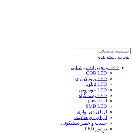
انتخاب دسته بندی
LED و تجهیزات روشنایی
COB LED
LED پروژکتوری
LED تابلویی
LED خودرویی
LED رشد گیاه
power led
SMD LED
ال ای دی نواری
ال ای دی هدلایت
چسب و خمیر سیلیکونی
درایور LED