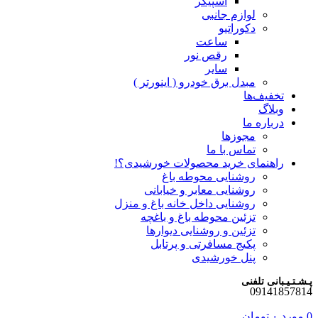
اسپیکر
لوازم جانبی
دکوراتیو
ساعت
رقص نور
سایر
مبدل برق خودرو ( اینورتر )
تخفیف‌ها
وبلاگ
درباره ما
مجوزها
تماس با ما
راهنمای خرید محصولات خورشیدی؟!
روشنایی محوطه باغ
روشنایی معابر و خیابانی
روشنایی داخل خانه باغ و منزل
تزئین محوطه باغ و باغچه
تزئین و روشنایی دیوارها
پکیج مسافرتی و پرتابل
پنل خورشیدی
پـشـتـیـبانی تلفنی
09141857814
0
مورد
۰
تومان