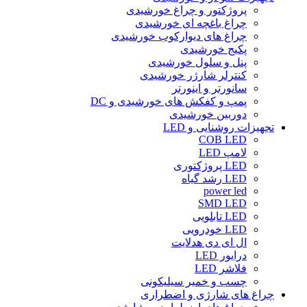
پروژکتور و چراغ خورشیدی
چراغ باغچه ای خورشیدی
چراغ های دیوارکوب خورشیدی
پکیج خورشیدی
پنل و سلول خورشیدی
کنترلر شارژر خورشیدی
سانورتر و اینورتر
پمپ و کفکش های خورشیدی و DC
دوربین خورشیدی
تجهیزات روشنایی و LED
COB LED
لامپ LED
LED پروژکتوری
LED رشد گیاه
power led
SMD LED
LED تابلویی
LED خودرویی
ال ای دی هدلایت
درایور LED
فلاشر LED
چسب و خمیر سیلیکونی
چراغ های شارژی و اضطراری