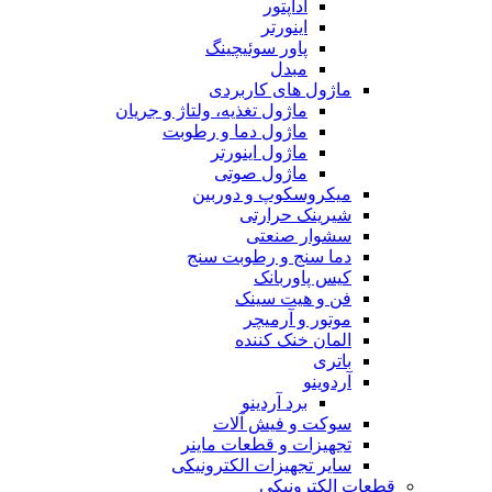
آداپتور
اینورتر
پاور سوئیچینگ
مبدل
ماژول های کاربردی
ماژول تغذیه، ولتاژ و جریان
ماژول دما و رطوبت
ماژول اینورتر
ماژول صوتی
میکروسکوپ و دوربین
شیرینک حرارتی
سشوار صنعتی
دما سنج و رطوبت سنج
کیس پاوربانک
فن و هیت سینک
موتور و آرمیچر
المان خنک کننده
باتری
آردوینو
برد آردینو
سوکت و فیش آلات
تجهیزات و قطعات ماینر
سایر تجهیزات الکترونیکی
قطعات الکترونیکی