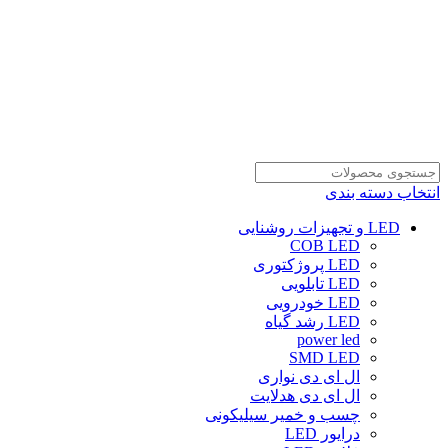
انتخاب دسته بندی
LED و تجهیزات روشنایی
COB LED
LED پروژکتوری
LED تابلویی
LED خودرویی
LED رشد گیاه
power led
SMD LED
ال ای دی نواری
ال ای دی هدلایت
چسب و خمیر سیلیکونی
درایور LED