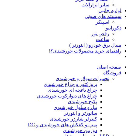
سایر ابزارآلات
لوازم جانبی
سیستم های صوتی
اسپیکر
دکوراتیو
رقص نور
ساعت
مبدل برق خودرو ( اینورتر )
راهنمای خرید محصولات خورشیدی؟!
صفحه اصلی
فروشگاه
تجهیزات سولار و خورشیدی
پروژکتور و چراغ خورشیدی
چراغ باغچه ای خورشیدی
چراغ های دیوارکوب خورشیدی
پکیج خورشیدی
پنل و سلول خورشیدی
سانورتر و اینورتر
کنترلر شارژر خورشیدی
پمپ و کفکش های خورشیدی و DC
دوربین خورشیدی