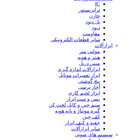
IC
ترانزیستور
خازن
پل دیود
دیود
مقاومت
سایر قطعات الکترونیکی
ابزارآلات
مولتی متر
هیتر و هویه
مینی دریل
ابزارآلات اندازه گیری
ابزار تعمیرات موبایل
پیچ گوشتی
آچار پرسی
ابزار لحیم کاری
پنس و ست ابزار
سیم چین و کابل لخت کن
گیره مونتاژ و پایه هویه
کف چین
جعبه و کیف ابزار
سایر ابزارآلات
سیستم های صوتی