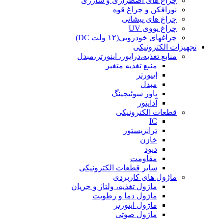
چراغ های اضطراری و شارژی
نورافکن و چراغ قوه
چراغ های پیشانی
چراغ یووی UV
چراغهای خودرویی(۱۲ ولت DC)
تجهیزات الکترونیکی
منابع تغذیه،درایور، اینورتر،مبدل
منبع تغذیه متغیر
اینورتر
مبدل
پاور سوئیچینگ
آداپتور
قطعات الکترونیکی
IC
ترانزیستور
خازن
دیود
مقاومت
سایر قطعات الکترونیکی
ماژول های کاربردی
ماژول تغذیه، ولتاژ و جریان
ماژول دما و رطوبت
ماژول اینورتر
ماژول صوتی