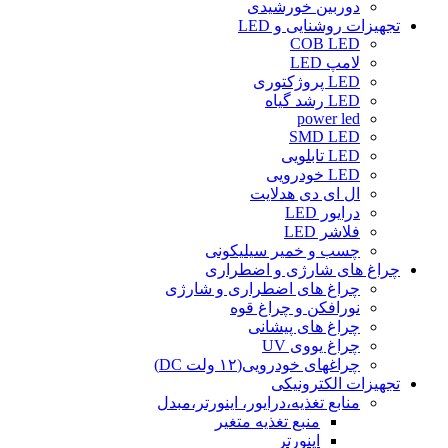
دوربین خورشیدی
تجهیزات روشنایی و LED
COB LED
لامپ LED
LED پروژکتوری
LED رشد گیاه
power led
SMD LED
LED تابلویی
LED خودرویی
ال ای دی هدلایت
درایور LED
فلاشر LED
چسب و خمیر سیلیکونی
چراغ های شارژی و اضطراری
چراغ های اضطراری و شارژی
نورافکن و چراغ قوه
چراغ های پیشانی
چراغ یووی UV
چراغهای خودرویی(۱۲ ولت DC)
تجهیزات الکترونیکی
منابع تغذیه،درایور، اینورتر،مبدل
منبع تغذیه متغیر
اینورتر