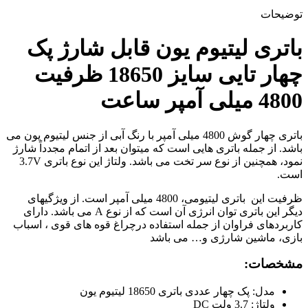
چهار
توضیحات
تایی
سایز
18650
باتری لیتیوم یون قابل شارژ پک
ظرفیت
4800
چهار تایی سایز 18650 ظرفیت
میلی
آمپر
4800 میلی آمپر ساعت
ساعت
عدد
باتری چهار گوش 4800 میلی آمپر با رنگ آبی از جنس لیتیوم یون می
باشد. از جمله باتری هایی است که میتوان بعد از اتمام مجدداً شارژ
نمود، همچنین از نوع سر تخت می باشد. ولتاژ این نوع باتری 3.7V
است.
ظرفیت این باتری لیتیومی، 4800 میلی آمپر است. از ویژگیهای
دیگر این باتری توان انرژی آن است که از نوع A می باشد. دارای
کاربردهای فراوان از جمله استفاده درچراغ قوه های قوی ، اسباب
بازی، ماشین شارژی و… می باشد
مشخصات:
مدل: پک چهار عددی باتری 18650 لیتیوم یون
ولتاژ: 3.7 ولت DC