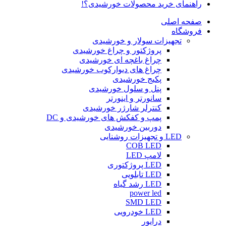
راهنمای خرید محصولات خورشیدی؟!
صفحه اصلی
فروشگاه
تجهیزات سولار و خورشیدی
پروژکتور و چراغ خورشیدی
چراغ باغچه ای خورشیدی
چراغ های دیوارکوب خورشیدی
پکیج خورشیدی
پنل و سلول خورشیدی
سانورتر و اینورتر
کنترلر شارژر خورشیدی
پمپ و کفکش های خورشیدی و DC
دوربین خورشیدی
LED و تجهیزات روشنایی
COB LED
لامپ LED
LED پروژکتوری
LED تابلویی
LED رشد گیاه
power led
SMD LED
LED خودرویی
درایور