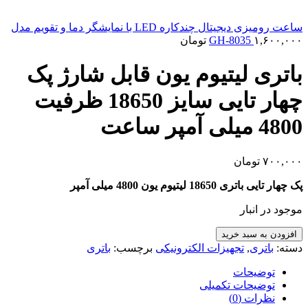
ساعت رومیزی دیجیتال چندکاره LED با نمایشگر دما و تقویم مدل
۱,۶۰۰,۰۰۰
GH-8035
تومان
باتری لیتیوم یون قابل شارژ پک
چهار تایی سایز 18650 ظرفیت
4800 میلی آمپر ساعت
۷۰۰,۰۰۰
تومان
پک چهار تایی
باتری 18650 لیتیوم یون 4800 میلی آمپر
موجود در انبار
باتری
افزودن به سبد خرید
لیتیوم
دسته:
باتری
,
تجهیزات الکترونیکی
برچسب:
باتری
یون
قابل
توضیحات
شارژ
توضیحات تکمیلی
پک
نظرات (0)