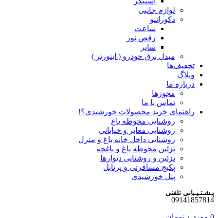
اسپیکر
لوازم جانبی
دکوراتیو
ساعت
رقص نور
سایر
مبدل برق خودرو ( اینورتر )
تخفیف‌ها
وبلاگ
درباره ما
مجوزها
تماس با ما
راهنمای خرید محصولات خورشیدی؟!
روشنایی محوطه باغ
روشنایی معابر و خیابانی
روشنایی داخل خانه باغ و منزل
تزئین محوطه باغ و باغچه
تزئین و روشنایی دیوارها
پکیج مسافرتی و پرتابل
پنل خورشیدی
پـشـتـیـبانی تلفنی
09141857814
0
مورد
۰
تومان