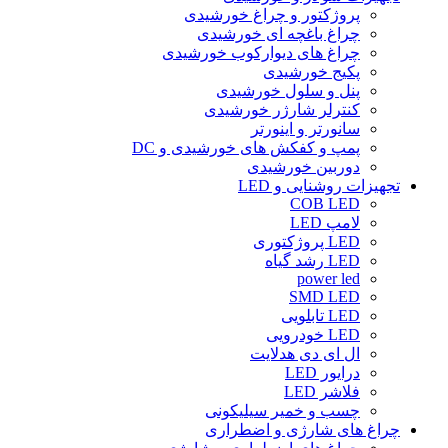
پروژکتور و چراغ خورشیدی
چراغ باغچه ای خورشیدی
چراغ های دیوارکوب خورشیدی
پکیج خورشیدی
پنل و سلول خورشیدی
کنترلر شارژر خورشیدی
سانورتر و اینورتر
پمپ و کفکش های خورشیدی و DC
دوربین خورشیدی
تجهیزات روشنایی و LED
COB LED
لامپ LED
LED پروژکتوری
LED رشد گیاه
power led
SMD LED
LED تابلویی
LED خودرویی
ال ای دی هدلایت
درایور LED
فلاشر LED
چسب و خمیر سیلیکونی
چراغ های شارژی و اضطراری