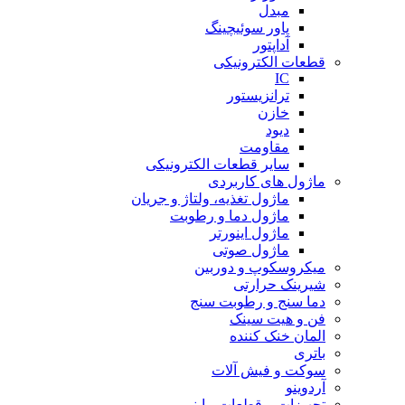
مبدل
پاور سوئیچینگ
آداپتور
قطعات الکترونیکی
IC
ترانزیستور
خازن
دیود
مقاومت
سایر قطعات الکترونیکی
ماژول های کاربردی
ماژول تغذیه، ولتاژ و جریان
ماژول دما و رطوبت
ماژول اینورتر
ماژول صوتی
میکروسکوپ و دوربین
شیرینک حرارتی
دما سنج و رطوبت سنج
فن و هیت سینک
المان خنک کننده
باتری
سوکت و فیش آلات
آردوینو
تجهیزات و قطعات ماینر