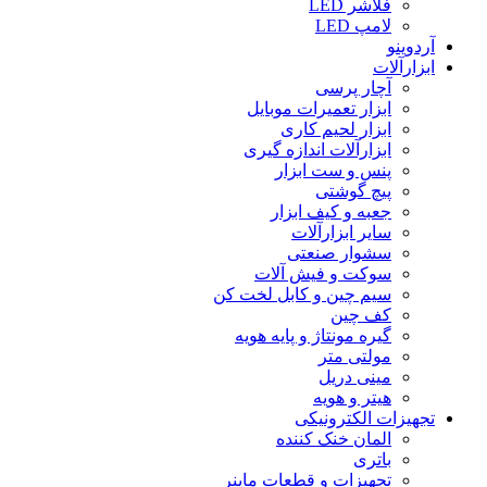
فلاشر LED
لامپ LED
آردوینو
ابزارآلات
آچار پرسی
ابزار تعمیرات موبایل
ابزار لحیم کاری
ابزارآلات اندازه گیری
پنس و ست ابزار
پیچ گوشتی
جعبه و کیف ابزار
سایر ابزارآلات
سشوار صنعتی
سوکت و فیش آلات
سیم چین و کابل لخت کن
کف چین
گیره مونتاژ و پایه هویه
مولتی متر
مینی دریل
هیتر و هویه
تجهیزات الکترونیکی
المان خنک کننده
باتری
تجهیزات و قطعات ماینر