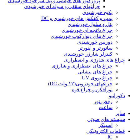
پروژکتور های خیابانی و پنل سرخود خورشیدی
چراغهای سقفی و سوله ای خورشیدی
پکیج خورشیدی
پمپ و کفکش های خورشیدی و DC
پنل و سلول خورشیدی
چراغ باغچه ای خورشیدی
چراغ های دیوارکوب خورشیدی
دوربین خورشیدی
سانورتر و اینورتر
کنترلر شارژر خورشیدی
چراغ های شارژی و اضطراری
چراغ های اضطراری و شارژی
چراغ های پیشانی
چراغ یووی UV
چراغهای خودرویی(۱۲ ولت DC)
نورافکن و چراغ قوه
دکوراتیو
رقص نور
ساعت
سایر
سیستم های صوتی
اسپیکر
قطعات الکترونیکی
IC