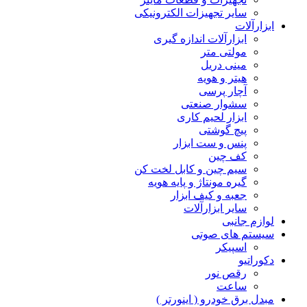
سایر تجهیزات الکترونیکی
ابزارآلات
ابزارآلات اندازه گیری
مولتی متر
مینی دریل
هیتر و هویه
آچار پرسی
سشوار صنعتی
ابزار لحیم کاری
پیچ گوشتی
پنس و ست ابزار
کف چین
سیم چین و کابل لخت کن
گیره مونتاژ و پایه هویه
جعبه و کیف ابزار
سایر ابزارآلات
لوازم جانبی
سیستم های صوتی
اسپیکر
دکوراتیو
رقص نور
ساعت
مبدل برق خودرو ( اینورتر )