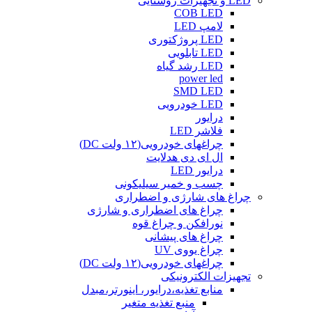
LED و تجهیزات روشنایی
COB LED
لامپ LED
LED پروژکتوری
LED تابلویی
LED رشد گیاه
power led
SMD LED
LED خودرویی
درایور
فلاشر LED
چراغهای خودرویی(۱۲ ولت DC)
ال ای دی هدلایت
درایور LED
چسب و خمیر سیلیکونی
چراغ های شارژی و اضطراری
چراغ های اضطراری و شارژی
نورافکن و چراغ قوه
چراغ های پیشانی
چراغ یووی UV
چراغهای خودرویی(۱۲ ولت DC)
تجهیزات الکترونیکی
منابع تغذیه،درایور، اینورتر،مبدل
منبع تغذیه متغیر