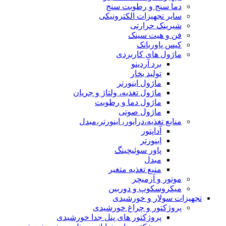
دما سنج و رطوبت سنج
سایر تجهیزات الکترونیکی
شیرینک حرارتی
فن و هیت سینک
کیس پاوربانک
ماژول های کاربردی
برد آردینو
تولید بخار
ماژول اینورتر
ماژول تغذیه، ولتاژ و جریان
ماژول دما و رطوبت
ماژول صوتی
منابع تغذیه،درایور، اینورتر،مبدل
آداپتور
اینورتر
پاور سوئیچینگ
مبدل
منبع تغذیه متغیر
موتور و آرمیچر
میکروسکوپ و دوربین
تجهیزات سولار و خورشیدی
پروژکتور و چراغ خورشیدی
پروژکتور های پنل جدا خورشیدی