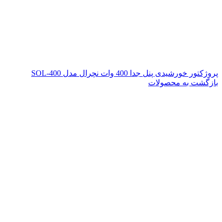
پروژکتور خورشیدی پنل جدا 400 وات نچرال مدل SOL-400
بازگشت به محصولات