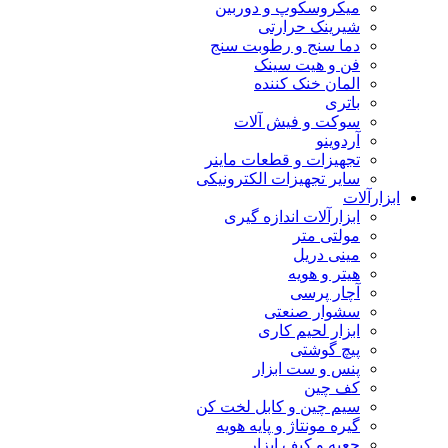
میکروسکوپ و دوربین
شیرینک حرارتی
دما سنج و رطوبت سنج
فن و هیت سینک
المان خنک کننده
باتری
سوکت و فیش آلات
آردوینو
تجهیزات و قطعات ماینر
سایر تجهیزات الکترونیکی
ابزارآلات
ابزارآلات اندازه گیری
مولتی متر
مینی دریل
هیتر و هویه
آچار پرسی
سشوار صنعتی
ابزار لحیم کاری
پیچ گوشتی
پنس و ست ابزار
کف چین
سیم چین و کابل لخت کن
گیره مونتاژ و پایه هویه
جعبه و کیف ابزار