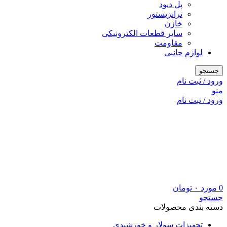
پل دیود
ترانزیستور
خازن
سایر قطعات الکترونیکی
مقاومت
لوازم جانبی
جستجو
ورود / ثبت نام
منو
ورود / ثبت نام
0
مورد
۰
تومان
جستجو
دسته بندی محصولات
تجهیزات سولار و خورشیدی