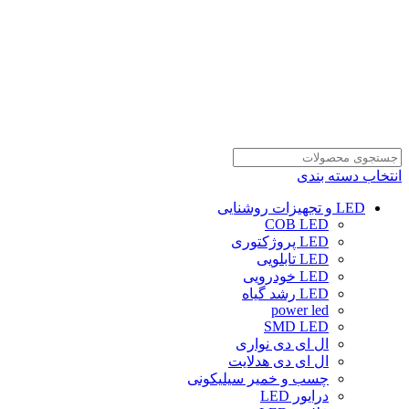
انتخاب دسته بندی
LED و تجهیزات روشنایی
COB LED
LED پروژکتوری
LED تابلویی
LED خودرویی
LED رشد گیاه
power led
SMD LED
ال ای دی نواری
ال ای دی هدلایت
چسب و خمیر سیلیکونی
درایور LED