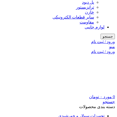
پل دیود
ترانزیستور
خازن
سایر قطعات الکترونیکی
مقاومت
لوازم جانبی
جستجو
ورود / ثبت نام
منو
ورود / ثبت نام
0
مورد
۰
تومان
جستجو
دسته بندی محصولات
تجهیزات سولار و خورشیدی