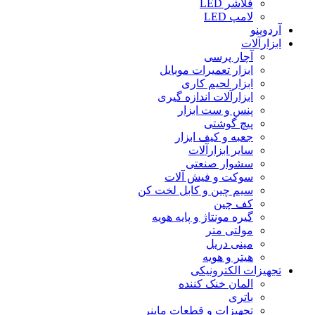
فلاشر LED
لامپ LED
آردوینو
ابزارآلات
آچار پرسی
ابزار تعمیرات موبایل
ابزار لحیم کاری
ابزارآلات اندازه گیری
پنس و ست ابزار
پیچ گوشتی
جعبه و کیف ابزار
سایر ابزارآلات
سشوار صنعتی
سوکت و فیش آلات
سیم چین و کابل لخت کن
کف چین
گیره مونتاژ و پایه هویه
مولتی متر
مینی دریل
هیتر و هویه
تجهیزات الکترونیکی
المان خنک کننده
باتری
تجهیزات و قطعات ماینر