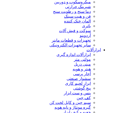
میکروسکوپ و دوربین
شیرینک حرارتی
دما سنج و رطوبت سنج
فن و هیت سینک
المان خنک کننده
باتری
سوکت و فیش آلات
آردوینو
تجهیزات و قطعات ماینر
سایر تجهیزات الکترونیکی
ابزارآلات
ابزارآلات اندازه گیری
مولتی متر
مینی دریل
هیتر و هویه
آچار پرسی
سشوار صنعتی
ابزار لحیم کاری
پیچ گوشتی
پنس و ست ابزار
کف چین
سیم چین و کابل لخت کن
گیره مونتاژ و پایه هویه
جعبه و کیف ابزار