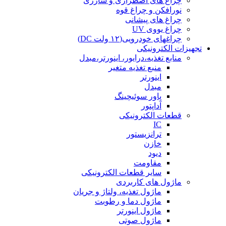
چراغ های اضطراری و شارژی
نورافکن و چراغ قوه
چراغ های پیشانی
چراغ یووی UV
چراغهای خودرویی(۱۲ ولت DC)
تجهیزات الکترونیکی
منابع تغذیه،درایور، اینورتر،مبدل
منبع تغذیه متغیر
اینورتر
مبدل
پاور سوئیچینگ
آداپتور
قطعات الکترونیکی
IC
ترانزیستور
خازن
دیود
مقاومت
سایر قطعات الکترونیکی
ماژول های کاربردی
ماژول تغذیه، ولتاژ و جریان
ماژول دما و رطوبت
ماژول اینورتر
ماژول صوتی