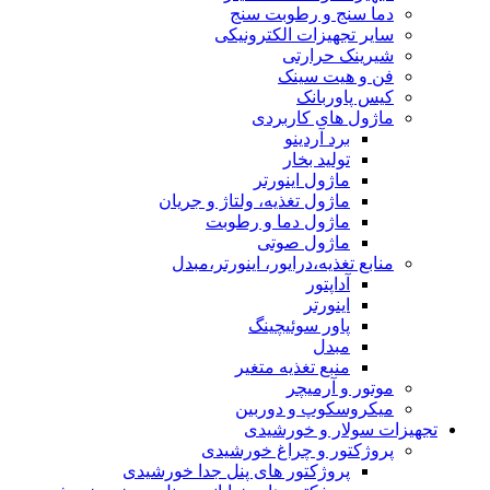
دما سنج و رطوبت سنج
سایر تجهیزات الکترونیکی
شیرینک حرارتی
فن و هیت سینک
کیس پاوربانک
ماژول های کاربردی
برد آردینو
تولید بخار
ماژول اینورتر
ماژول تغذیه، ولتاژ و جریان
ماژول دما و رطوبت
ماژول صوتی
منابع تغذیه،درایور، اینورتر،مبدل
آداپتور
اینورتر
پاور سوئیچینگ
مبدل
منبع تغذیه متغیر
موتور و آرمیچر
میکروسکوپ و دوربین
تجهیزات سولار و خورشیدی
پروژکتور و چراغ خورشیدی
پروژکتور های پنل جدا خورشیدی