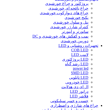
پروژکتور و چراغ خورشیدی
چراغ باغچه ای خورشیدی
چراغ های دیوارکوب خورشیدی
پکیج خورشیدی
پنل و سلول خورشیدی
کنترلر شارژر خورشیدی
سانورتر و اینورتر
پمپ و کفکش های خورشیدی و DC
دوربین خورشیدی
تجهیزات روشنایی و LED
COB LED
لامپ LED
LED پروژکتوری
LED رشد گیاه
power led
SMD LED
LED تابلویی
LED خودرویی
ال ای دی هدلایت
درایور LED
فلاشر LED
چسب و خمیر سیلیکونی
چراغ های شارژی و اضطراری