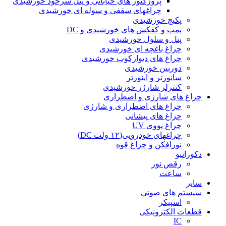
پروژکتور های خیابانی و پنل سرخود خورشیدی
چراغهای سقفی و سوله ای خورشیدی
پکیج خورشیدی
پمپ و کفکش های خورشیدی و DC
پنل و سلول خورشیدی
چراغ باغچه ای خورشیدی
چراغ های دیوارکوب خورشیدی
دوربین خورشیدی
سانورتر و اینورتر
کنترلر شارژر خورشیدی
چراغ های شارژی و اضطراری
چراغ های اضطراری و شارژی
چراغ های پیشانی
چراغ یووی UV
چراغهای خودرویی(۱۲ ولت DC)
نورافکن و چراغ قوه
دکوراتیو
رقص نور
ساعت
سایر
سیستم های صوتی
اسپیکر
قطعات الکترونیکی
IC