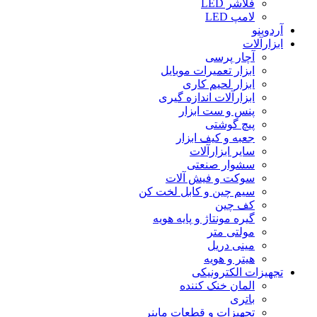
فلاشر LED
لامپ LED
آردوینو
ابزارآلات
آچار پرسی
ابزار تعمیرات موبایل
ابزار لحیم کاری
ابزارآلات اندازه گیری
پنس و ست ابزار
پیچ گوشتی
جعبه و کیف ابزار
سایر ابزارآلات
سشوار صنعتی
سوکت و فیش آلات
سیم چین و کابل لخت کن
کف چین
گیره مونتاژ و پایه هویه
مولتی متر
مینی دریل
هیتر و هویه
تجهیزات الکترونیکی
المان خنک کننده
باتری
تجهیزات و قطعات ماینر