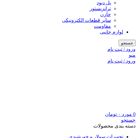
پل دیود
ترانزیستور
خازن
سایر قطعات الکترونیکی
مقاومت
لوازم جانبی
جستجو
ورود / ثبت نام
منو
ورود / ثبت نام
0
مورد
۰
تومان
جستجو
دسته بندی محصولات
تجهیزات سولار و خورشیدی