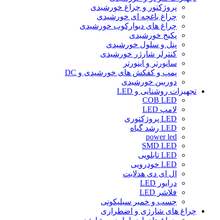
پروژکتور و چراغ خورشیدی
چراغ باغچه ای خورشیدی
چراغ های دیوارکوب خورشیدی
پکیج خورشیدی
پنل و سلول خورشیدی
کنترلر شارژر خورشیدی
سانورتر و اینورتر
پمپ و کفکش های خورشیدی و DC
دوربین خورشیدی
تجهیزات روشنایی و LED
COB LED
لامپ LED
LED پروژکتوری
LED رشد گیاه
power led
SMD LED
LED تابلویی
LED خودرویی
ال ای دی هدلایت
درایور LED
فلاشر LED
چسب و خمیر سیلیکونی
چراغ های شارژی و اضطراری