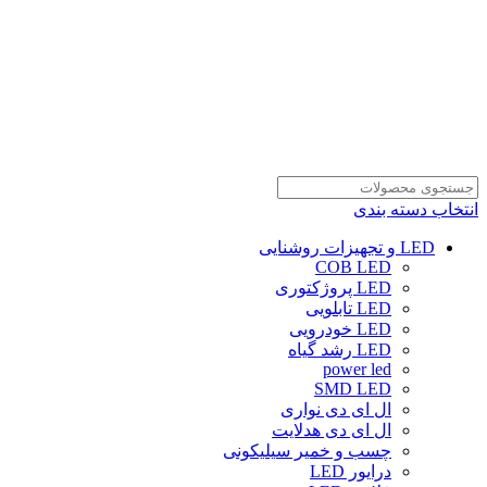
انتخاب دسته بندی
LED و تجهیزات روشنایی
COB LED
LED پروژکتوری
LED تابلویی
LED خودرویی
LED رشد گیاه
power led
SMD LED
ال ای دی نواری
ال ای دی هدلایت
چسب و خمیر سیلیکونی
درایور LED