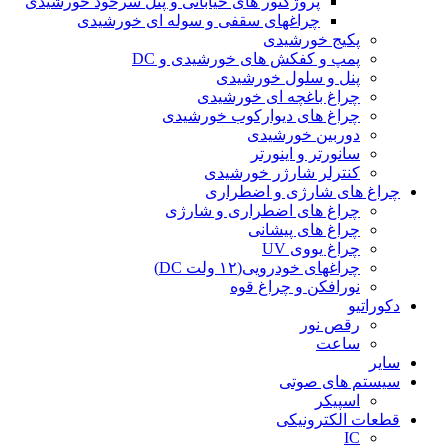
پروژکتور های خیابانی و پنل سرخود خورشیدی
چراغهای سقفی و سوله ای خورشیدی
پکیج خورشیدی
پمپ و کفکش های خورشیدی و DC
پنل و سلول خورشیدی
چراغ باغچه ای خورشیدی
چراغ های دیوارکوب خورشیدی
دوربین خورشیدی
سانورتر و اینورتر
کنترلر شارژر خورشیدی
چراغ های شارژی و اضطراری
چراغ های اضطراری و شارژی
چراغ های پیشانی
چراغ یووی UV
چراغهای خودرویی(۱۲ ولت DC)
نورافکن و چراغ قوه
دکوراتیو
رقص نور
ساعت
سایر
سیستم های صوتی
اسپیکر
قطعات الکترونیکی
IC