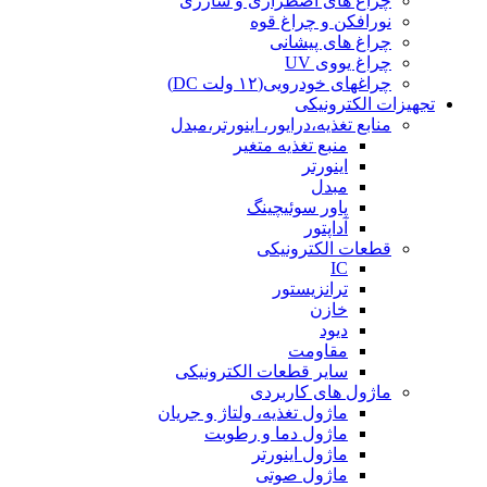
چراغ های اضطراری و شارژی
نورافکن و چراغ قوه
چراغ های پیشانی
چراغ یووی UV
چراغهای خودرویی(۱۲ ولت DC)
تجهیزات الکترونیکی
منابع تغذیه،درایور، اینورتر،مبدل
منبع تغذیه متغیر
اینورتر
مبدل
پاور سوئیچینگ
آداپتور
قطعات الکترونیکی
IC
ترانزیستور
خازن
دیود
مقاومت
سایر قطعات الکترونیکی
ماژول های کاربردی
ماژول تغذیه، ولتاژ و جریان
ماژول دما و رطوبت
ماژول اینورتر
ماژول صوتی