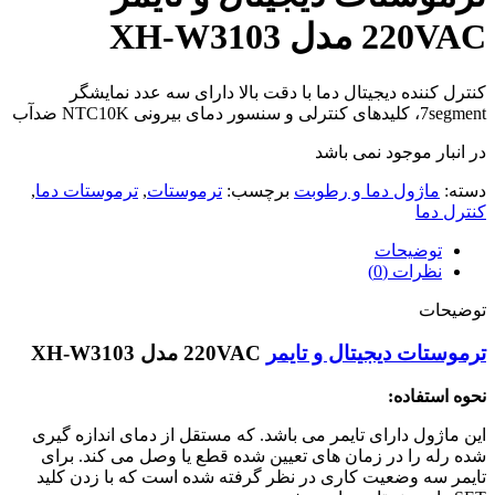
220VAC مدل XH-W3103
کنترل کننده دیجیتال دما با دقت بالا دارای سه عدد نمایشگر
7segment، کلیدهای کنترلی و سنسور دمای بیرونی NTC10K ضدآب
در انبار موجود نمی باشد
دسته:
ماژول دما و رطوبت
برچسب:
ترموستات
,
ترموستات دما
,
کنترل دما
توضیحات
نظرات (0)
توضیحات
ترموستات دیجیتال و تایمر
220VAC مدل XH-W3103
نحوه استفاده:
این ماژول دارای تایمر می باشد. که مستقل از دمای اندازه گیری
شده رله را در زمان های تعیین شده قطع یا وصل می کند. برای
تایمر سه وضعیت کاری در نظر گرفته شده است که با زدن کلید