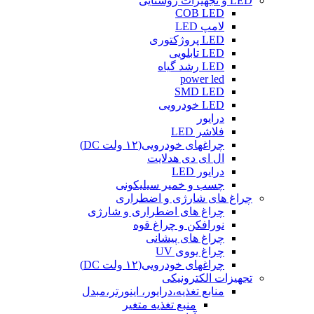
LED و تجهیزات روشنایی
COB LED
لامپ LED
LED پروژکتوری
LED تابلویی
LED رشد گیاه
power led
SMD LED
LED خودرویی
درایور
فلاشر LED
چراغهای خودرویی(۱۲ ولت DC)
ال ای دی هدلایت
درایور LED
چسب و خمیر سیلیکونی
چراغ های شارژی و اضطراری
چراغ های اضطراری و شارژی
نورافکن و چراغ قوه
چراغ های پیشانی
چراغ یووی UV
چراغهای خودرویی(۱۲ ولت DC)
تجهیزات الکترونیکی
منابع تغذیه،درایور، اینورتر،مبدل
منبع تغذیه متغیر