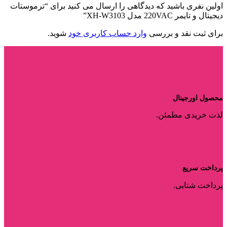
اولین نفری باشید که دیدگاهی را ارسال می کنید برای “ترموستات
دیجیتال و تایمر 220VAC مدل XH-W3103”
برای ثبت نقد و بررسی
وارد حساب کاربری خود
شوید.
محصول اورجینال
لذت خریدی مطمئن.
پرداخت سریع
پرداخت شتابی.