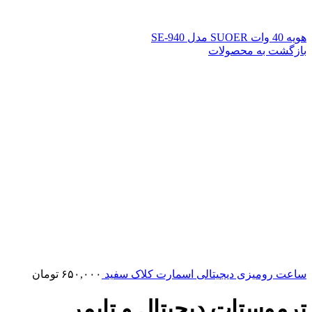
هویه 40 وات SUOER مدل SE-940
بازگشت به محصولات
ساعت رومیزی دیجیتالی اسمارت کلاک سفید
۶۵۰,۰۰۰
تومان
ترموستات دیجیتال و تایمر