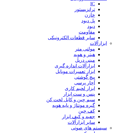
IC
ترانزیستور
خازن
پل دیود
دیود
مقاومت
سایر قطعات الکترونیکی
ابزارآلات
مولتی متر
هیتر و هویه
مینی دریل
ابزارآلات اندازه گیری
ابزار تعمیرات موبایل
پیچ گوشتی
آچار پرسی
ابزار لحیم کاری
پنس و ست ابزار
سیم چین و کابل لخت کن
گیره مونتاژ و پایه هویه
کف چین
جعبه و کیف ابزار
سایر ابزارآلات
سیستم های صوتی