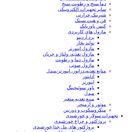
دما سنج و رطوبت سنج
سایر تجهیزات الکترونیکی
شیرینک حرارتی
فن و هیت سینک
کیس پاوربانک
ماژول های کاربردی
برد آردینو
تولید بخار
ماژول اینورتر
ماژول تغذیه، ولتاژ و جریان
ماژول دما و رطوبت
ماژول صوتی
منابع تغذیه،درایور، اینورتر،مبدل
آداپتور
اینورتر
پاور سوئیچینگ
مبدل
منبع تغذیه متغیر
موتور و آرمیچر
میکروسکوپ و دوربین
تجهیزات سولار و خورشیدی
پروژکتور و چراغ خورشیدی
پروژکتور های پنل جدا خورشیدی