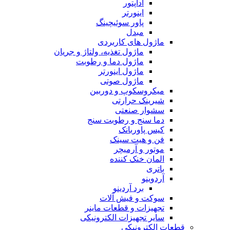
آداپتور
اینورتر
پاور سوئیچینگ
مبدل
ماژول های کاربردی
ماژول تغذیه، ولتاژ و جریان
ماژول دما و رطوبت
ماژول اینورتر
ماژول صوتی
میکروسکوپ و دوربین
شیرینک حرارتی
سشوار صنعتی
دما سنج و رطوبت سنج
کیس پاوربانک
فن و هیت سینک
موتور و آرمیچر
المان خنک کننده
باتری
آردوینو
برد آردینو
سوکت و فیش آلات
تجهیزات و قطعات ماینر
سایر تجهیزات الکترونیکی
قطعات الکترونیکی