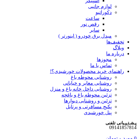
اسپیکر
لوازم جانبی
دکوراتیو
ساعت
رقص نور
سایر
مبدل برق خودرو ( اینورتر )
تخفیف‌ها
وبلاگ
درباره ما
مجوزها
تماس با ما
راهنمای خرید محصولات خورشیدی؟!
روشنایی محوطه باغ
روشنایی معابر و خیابانی
روشنایی داخل خانه باغ و منزل
تزئین محوطه باغ و باغچه
تزئین و روشنایی دیوارها
پکیج مسافرتی و پرتابل
پنل خورشیدی
پـشـتـیـبانی تلفنی
09141857814
0
مورد
۰
تومان