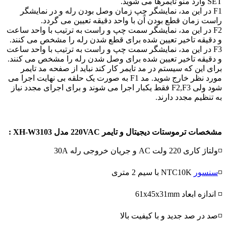
SET وارد منو تایمرها می شوید.
F1 در این مد، نمایشگر چپ زمان وصل بودن رله و در نمایشگر
راست زمان قطع بودن آن با واحد دقیقه تعیین می گردد.
F2 در این مد، نمایشگر سمت چپ و راست به ترتیب با واحد ساعت
و دقیقه تاخیر تعیین شده برای قطع شدن رله را مشخص می کنند.
F3 در این مد، نمایشگر سمت چپ و راست به ترتیب با واحد ساعت
و دقیقه تاخیر تعیین شده برای وصل شدن رله را مشخص می کنند.
برای این که سیستم در مد تایمر کار کند نباید از صفحه مد تایمر
مورد نظر خارج شوید. مد F1 به صورت یک حلقه بی نهایت اجرا می
شود ولی F2,F3 فقط یکبار اجرا می شوند و برای اجرای مجدد نیاز
به تنظیم مجدد دارند.
مشخصات ترموستات دیجیتال و تایمر 220VAC مدل XH-W3103 :
◽ولتاژ کاری 220 ولت AC و جریان خروجی رله 30A
◽
سنسور
NTC10K با سیم 2 متری
◽ اندازه ابعاد 61x45x31mm
◽صد در صد جدید و با کیفیت بالا