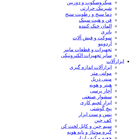
میکروسکوپ و دوربین
شیرینک حرارتی
دما سنج و رطوبت سنج
فن و هیت سینک
المان خنک کننده
باتری
سوکت و فیش آلات
آردوینو
تجهیزات و قطعات ماینر
سایر تجهیزات الکترونیکی
ابزارآلات
ابزارآلات اندازه گیری
مولتی متر
مینی دریل
هیتر و هویه
آچار پرسی
سشوار صنعتی
ابزار لحیم کاری
پیچ گوشتی
پنس و ست ابزار
کف چین
سیم چین و کابل لخت کن
گیره مونتاژ و پایه هویه
جعبه و کیف ابزار