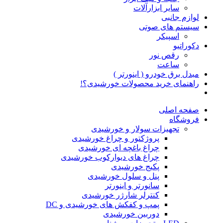
سایر ابزارآلات
لوازم جانبی
سیستم های صوتی
اسپیکر
دکوراتیو
رقص نور
ساعت
مبدل برق خودرو ( اینورتر )
راهنمای خرید محصولات خورشیدی؟!
صفحه اصلی
فروشگاه
تجهیزات سولار و خورشیدی
پروژکتور و چراغ خورشیدی
چراغ باغچه ای خورشیدی
چراغ های دیوارکوب خورشیدی
پکیج خورشیدی
پنل و سلول خورشیدی
سانورتر و اینورتر
کنترلر شارژر خورشیدی
پمپ و کفکش های خورشیدی و DC
دوربین خورشیدی