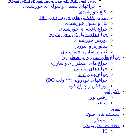
پروژکتور های خیابانی و پنل سرخود خورشیدی
چراغهای سقفی و سوله ای خورشیدی
پکیج خورشیدی
پمپ و کفکش های خورشیدی و DC
پنل و سلول خورشیدی
چراغ باغچه ای خورشیدی
چراغ های دیوارکوب خورشیدی
دوربین خورشیدی
سانورتر و اینورتر
کنترلر شارژر خورشیدی
چراغ های شارژی و اضطراری
چراغ های اضطراری و شارژی
چراغ های پیشانی
چراغ یووی UV
چراغهای خودرویی(۱۲ ولت DC)
نورافکن و چراغ قوه
دکوراتیو
رقص نور
ساعت
سایر
سیستم های صوتی
اسپیکر
قطعات الکترونیکی
IC