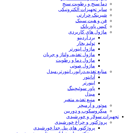
دما سنج و رطوبت سنج
سایر تجهیزات الکترونیکی
شیرینک حرارتی
فن و هیت سینک
کیس پاوربانک
ماژول های کاربردی
برد آردینو
تولید بخار
ماژول اینورتر
ماژول تغذیه، ولتاژ و جریان
ماژول دما و رطوبت
ماژول صوتی
منابع تغذیه،درایور، اینورتر،مبدل
آداپتور
اینورتر
پاور سوئیچینگ
مبدل
منبع تغذیه متغیر
موتور و آرمیچر
میکروسکوپ و دوربین
تجهیزات سولار و خورشیدی
پروژکتور و چراغ خورشیدی
پروژکتور های پنل جدا خورشیدی