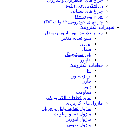
چراغ های اضطراری و شارژی
نورافکن و چراغ قوه
چراغ های پیشانی
چراغ یووی UV
چراغهای خودرویی(۱۲ ولت DC)
تجهیزات الکترونیکی
منابع تغذیه،درایور، اینورتر،مبدل
منبع تغذیه متغیر
اینورتر
مبدل
پاور سوئیچینگ
آداپتور
قطعات الکترونیکی
IC
ترانزیستور
خازن
دیود
مقاومت
سایر قطعات الکترونیکی
ماژول های کاربردی
ماژول تغذیه، ولتاژ و جریان
ماژول دما و رطوبت
ماژول اینورتر
ماژول صوتی