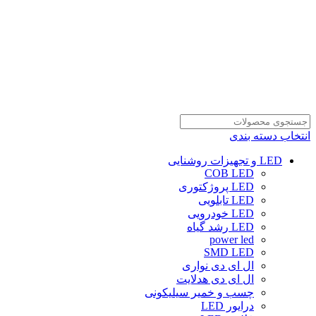
انتخاب دسته بندی
LED و تجهیزات روشنایی
COB LED
LED پروژکتوری
LED تابلویی
LED خودرویی
LED رشد گیاه
power led
SMD LED
ال ای دی نواری
ال ای دی هدلایت
چسب و خمیر سیلیکونی
درایور LED