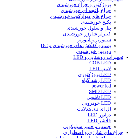
پروژکتور و چراغ خورشیدی
چراغ باغچه ای خورشیدی
چراغ های دیوارکوب خورشیدی
پکیج خورشیدی
پنل و سلول خورشیدی
کنترلر شارژر خورشیدی
سانورتر و اینورتر
پمپ و کفکش های خورشیدی و DC
دوربین خورشیدی
تجهیزات روشنایی و LED
COB LED
لامپ LED
LED پروژکتوری
LED رشد گیاه
power led
SMD LED
LED تابلویی
LED خودرویی
ال ای دی هدلایت
درایور LED
فلاشر LED
چسب و خمیر سیلیکونی
چراغ های شارژی و اضطراری