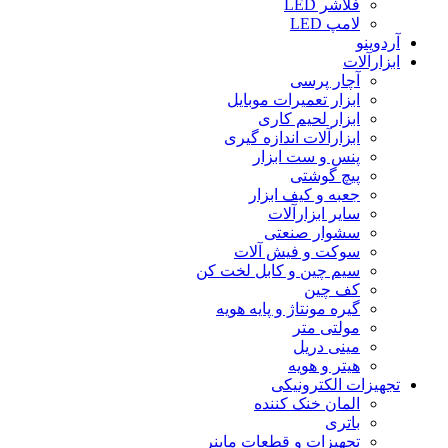
فلاشر LED
لامپ LED
آردوینو
ابزارآلات
آچار پرسی
ابزار تعمیرات موبایل
ابزار لحیم کاری
ابزارآلات اندازه گیری
پنس و ست ابزار
پیچ گوشتی
جعبه و کیف ابزار
سایر ابزارآلات
سشوار صنعتی
سوکت و فیش آلات
سیم چین و کابل لخت کن
کف چین
گیره مونتاژ و پایه هویه
مولتی متر
مینی دریل
هیتر و هویه
تجهیزات الکترونیکی
المان خنک کننده
باتری
تجهیزات و قطعات ماینر