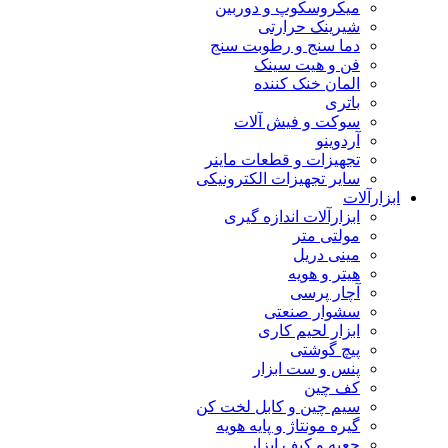
میکروسکوپ و دوربین
شیرینک حرارتی
دما سنج و رطوبت سنج
فن و هیت سینک
المان خنک کننده
باتری
سوکت و فیش آلات
آردوینو
تجهیزات و قطعات ماینر
سایر تجهیزات الکترونیکی
ابزارآلات
ابزارآلات اندازه گیری
مولتی متر
مینی دریل
هیتر و هویه
آچار پرسی
سشوار صنعتی
ابزار لحیم کاری
پیچ گوشتی
پنس و ست ابزار
کف چین
سیم چین و کابل لخت کن
گیره مونتاژ و پایه هویه
جعبه و کیف ابزار