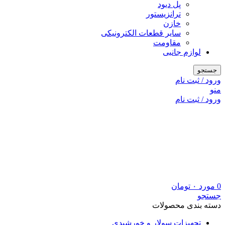
پل دیود
ترانزیستور
خازن
سایر قطعات الکترونیکی
مقاومت
لوازم جانبی
جستجو
ورود / ثبت نام
منو
ورود / ثبت نام
0
مورد
۰
تومان
جستجو
دسته بندی محصولات
تجهیزات سولار و خورشیدی