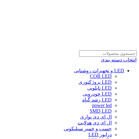
انتخاب دسته بندی
LED و تجهیزات روشنایی
COB LED
LED پروژکتوری
LED تابلویی
LED خودرویی
LED رشد گیاه
power led
SMD LED
ال ای دی نواری
ال ای دی هدلایت
چسب و خمیر سیلیکونی
درایور LED