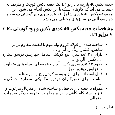
جعبه بکس 46 پارچه با درایو 1/4 یک جعبه بکس کوچک و ظریف به
حساب می آید که کارهای سبک با این بکس انجام می شود. این
مجموعه بکس 46 عددی شامل 21 عدد سری پیچ گوشتی دو سو و
چهارسو آلنی در سایزهای مختلف می باشد.
مشخصات جعبه بکس 46 عددی بکس و پیچ گوشتی CR-
V درایو 1/4:
ساخته شده از فولاد کروم وانادیوم باکیفیت مقاوم برابر
سایش، فشار، زنگ زدگی و …
دارای ۲۱ عدد سری پیچ گوشتی شامل چهارسو، دوسو، ستاره
ای، بکس، آلن و …
وجود ۱۳ عدد سری بکس، آچار جغجغه ای، میله های متفاوت
و افزایش دهنده طول
قابل استفاده برای باز و بسته کردن پیچ و مهره ها و …
مناسب برای تعمیرکاران خودرو، مکانیکی، مصارف خانگی و
…
همراه با جعبه دارای قفل و ساخته شده از متریال مرغوب و
فلز با استحکام کافی در برابر رطوبت، ضربه و دیگر صدمات
احتمالی
نظرات (1)