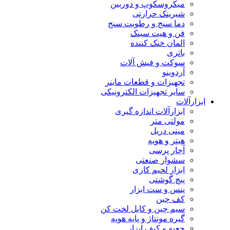
میکروسکوپ و دوربین
شیرینک حرارتی
دما سنج و رطوبت سنج
فن و هیت سینک
المان خنک کننده
باتری
سوکت و فیش آلات
آردوینو
تجهیزات و قطعات ماینر
سایر تجهیزات الکترونیکی
ابزارآلات
ابزارآلات اندازه گیری
مولتی متر
مینی دریل
هیتر و هویه
آچار پرسی
سشوار صنعتی
ابزار لحیم کاری
پیچ گوشتی
پنس و ست ابزار
کف چین
سیم چین و کابل لخت کن
گیره مونتاژ و پایه هویه
جعبه و کیف ابزار