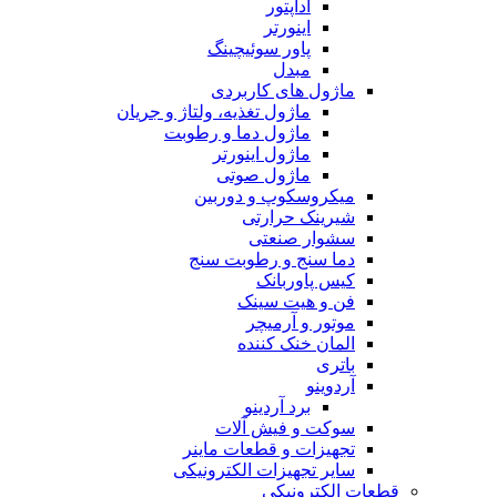
آداپتور
اینورتر
پاور سوئیچینگ
مبدل
ماژول های کاربردی
ماژول تغذیه، ولتاژ و جریان
ماژول دما و رطوبت
ماژول اینورتر
ماژول صوتی
میکروسکوپ و دوربین
شیرینک حرارتی
سشوار صنعتی
دما سنج و رطوبت سنج
کیس پاوربانک
فن و هیت سینک
موتور و آرمیچر
المان خنک کننده
باتری
آردوینو
برد آردینو
سوکت و فیش آلات
تجهیزات و قطعات ماینر
سایر تجهیزات الکترونیکی
قطعات الکترونیکی