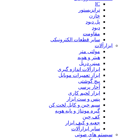
IC
ترانزیستور
خازن
پل دیود
دیود
مقاومت
سایر قطعات الکترونیکی
ابزارآلات
مولتی متر
هیتر و هویه
مینی دریل
ابزارآلات اندازه گیری
ابزار تعمیرات موبایل
پیچ گوشتی
آچار پرسی
ابزار لحیم کاری
پنس و ست ابزار
سیم چین و کابل لخت کن
گیره مونتاژ و پایه هویه
کف چین
جعبه و کیف ابزار
سایر ابزارآلات
سیستم های صوتی