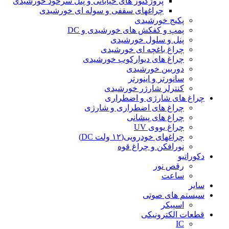
پروژکتور های خیابانی و پنل سرخود خورشیدی
چراغهای سقفی و سوله ای خورشیدی
پکیج خورشیدی
پمپ و کفکش های خورشیدی و DC
پنل و سلول خورشیدی
چراغ باغچه ای خورشیدی
چراغ های دیوارکوب خورشیدی
دوربین خورشیدی
سانورتر و اینورتر
کنترلر شارژر خورشیدی
چراغ های شارژی و اضطراری
چراغ های اضطراری و شارژی
چراغ های پیشانی
چراغ یووی UV
چراغهای خودرویی(۱۲ ولت DC)
نورافکن و چراغ قوه
دکوراتیو
رقص نور
ساعت
سایر
سیستم های صوتی
اسپیکر
قطعات الکترونیکی
IC