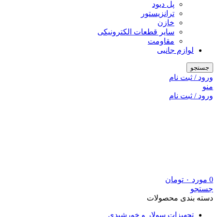
پل دیود
ترانزیستور
خازن
سایر قطعات الکترونیکی
مقاومت
لوازم جانبی
جستجو
ورود / ثبت نام
منو
ورود / ثبت نام
0
مورد
۰
تومان
جستجو
دسته بندی محصولات
تجهیزات سولار و خورشیدی