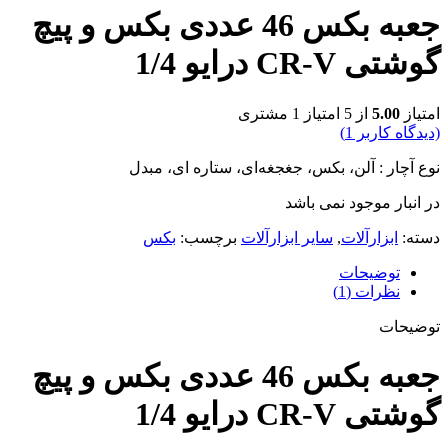
جعبه بکس 46 عددی بکس و پیچ
گوشتی CR-V درایو 1/4
امتیاز
5.00
از 5 امتیاز
1
مشتری
(دیدگاه کاربر
1
)
نوع آچار : آلن، بکس، جغجغه‌ای، ستاره ای، مبدل
در انبار موجود نمی باشد
دسته:
ابزارآلات
,
سایر ابزارآلات
برچسب:
بکس
توضیحات
نظرات (1)
توضیحات
جعبه بکس 46 عددی بکس و پیچ
گوشتی CR-V درایو 1/4