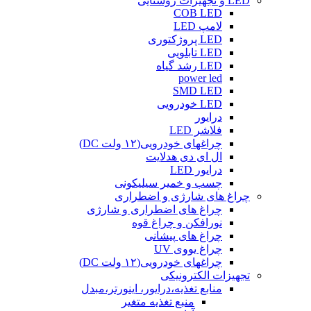
LED و تجهیزات روشنایی
COB LED
لامپ LED
LED پروژکتوری
LED تابلویی
LED رشد گیاه
power led
SMD LED
LED خودرویی
درایور
فلاشر LED
چراغهای خودرویی(۱۲ ولت DC)
ال ای دی هدلایت
درایور LED
چسب و خمیر سیلیکونی
چراغ های شارژی و اضطراری
چراغ های اضطراری و شارژی
نورافکن و چراغ قوه
چراغ های پیشانی
چراغ یووی UV
چراغهای خودرویی(۱۲ ولت DC)
تجهیزات الکترونیکی
منابع تغذیه،درایور، اینورتر،مبدل
منبع تغذیه متغیر