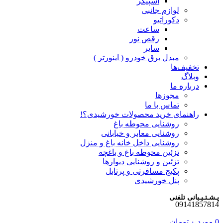
اسپیکر
لوازم جانبی
دکوراتیو
ساعت
رقص نور
سایر
مبدل برق خودرو ( اینورتر )
تخفیف‌ها
وبلاگ
درباره ما
مجوزها
تماس با ما
راهنمای خرید محصولات خورشیدی؟!
روشنایی محوطه باغ
روشنایی معابر و خیابانی
روشنایی داخل خانه باغ و منزل
تزئین محوطه باغ و باغچه
تزئین و روشنایی دیوارها
پکیج مسافرتی و پرتابل
پنل خورشیدی
پـشـتـیـبانی تلفنی
09141857814
0
مورد
۰
تومان