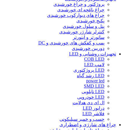
پروژکتور و چراغ خورشیدی
چراغ باغچه ای خورشیدی
چراغ های دیوارکوب خورشیدی
پکیج خورشیدی
پنل و سلول خورشیدی
کنترلر شارژر خورشیدی
سانورتر و اینورتر
پمپ و کفکش های خورشیدی و DC
دوربین خورشیدی
تجهیزات روشنایی و LED
COB LED
لامپ LED
LED پروژکتوری
LED رشد گیاه
power led
SMD LED
LED تابلویی
LED خودرویی
ال ای دی هدلایت
درایور LED
فلاشر LED
چسب و خمیر سیلیکونی
چراغ های شارژی و اضطراری