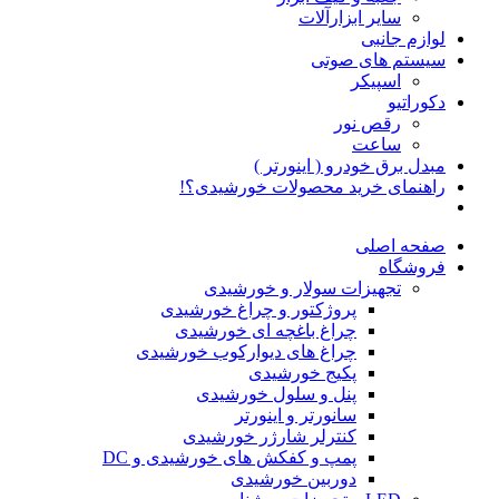
سایر ابزارآلات
لوازم جانبی
سیستم های صوتی
اسپیکر
دکوراتیو
رقص نور
ساعت
مبدل برق خودرو ( اینورتر )
راهنمای خرید محصولات خورشیدی؟!
صفحه اصلی
فروشگاه
تجهیزات سولار و خورشیدی
پروژکتور و چراغ خورشیدی
چراغ باغچه ای خورشیدی
چراغ های دیوارکوب خورشیدی
پکیج خورشیدی
پنل و سلول خورشیدی
سانورتر و اینورتر
کنترلر شارژر خورشیدی
پمپ و کفکش های خورشیدی و DC
دوربین خورشیدی