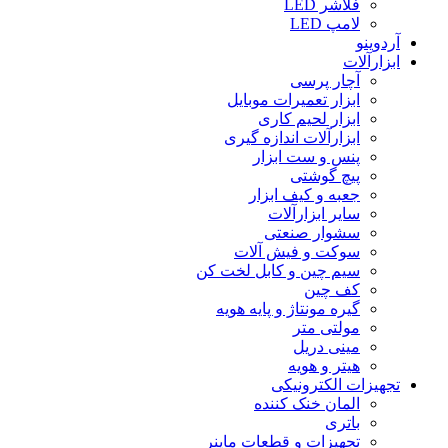
فلاشر LED
لامپ LED
آردوینو
ابزارآلات
آچار پرسی
ابزار تعمیرات موبایل
ابزار لحیم کاری
ابزارآلات اندازه گیری
پنس و ست ابزار
پیچ گوشتی
جعبه و کیف ابزار
سایر ابزارآلات
سشوار صنعتی
سوکت و فیش آلات
سیم چین و کابل لخت کن
کف چین
گیره مونتاژ و پایه هویه
مولتی متر
مینی دریل
هیتر و هویه
تجهیزات الکترونیکی
المان خنک کننده
باتری
تجهیزات و قطعات ماینر