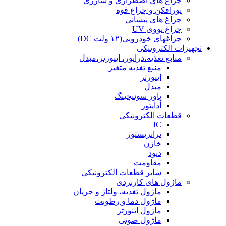
چراغ های اضطراری و شارژی
نورافکن و چراغ قوه
چراغ های پیشانی
چراغ یووی UV
چراغهای خودرویی(۱۲ ولت DC)
تجهیزات الکترونیکی
منابع تغذیه،درایور، اینورتر،مبدل
منبع تغذیه متغیر
اینورتر
مبدل
پاور سوئیچینگ
آداپتور
قطعات الکترونیکی
IC
ترانزیستور
خازن
دیود
مقاومت
سایر قطعات الکترونیکی
ماژول های کاربردی
ماژول تغذیه، ولتاژ و جریان
ماژول دما و رطوبت
ماژول اینورتر
ماژول صوتی