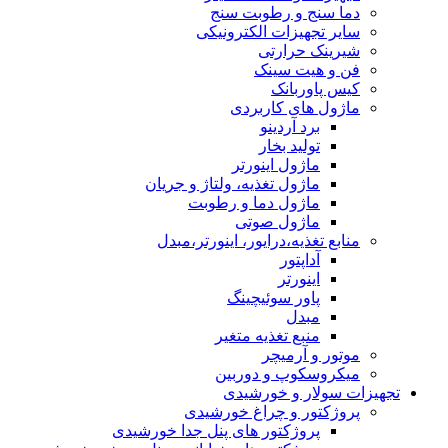
دما سنج و رطوبت سنج
سایر تجهیزات الکترونیکی
شیرینک حرارتی
فن و هیت سینک
کیس پاوربانک
ماژول های کاربردی
برد آردینو
تولید بخار
ماژول اینورتر
ماژول تغذیه، ولتاژ و جریان
ماژول دما و رطوبت
ماژول صوتی
منابع تغذیه،درایور، اینورتر،مبدل
آداپتور
اینورتر
پاور سوئیچینگ
مبدل
منبع تغذیه متغیر
موتور و آرمیچر
میکروسکوپ و دوربین
تجهیزات سولار و خورشیدی
پروژکتور و چراغ خورشیدی
پروژکتور های پنل جدا خورشیدی